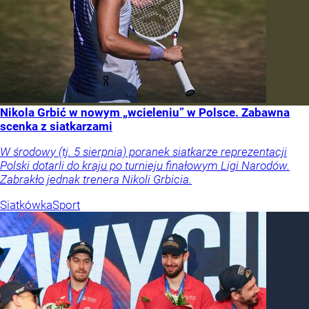
Nikola Grbić w nowym „wcieleniu” w Polsce. Zabawna
scenka z siatkarzami
W środowy (tj. 5 sierpnia) poranek siatkarze reprezentacji
Polski dotarli do kraju po turnieju finałowym Ligi Narodów.
Zabrakło jednak trenera Nikoli Grbicia.
Siatkówka
Sport