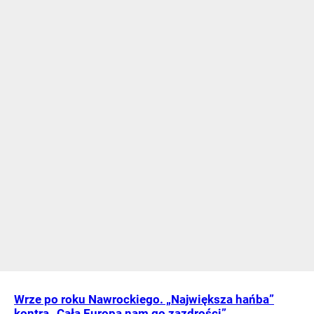
Wrze po roku Nawrockiego. „Największa hańba”
kontra „Cała Europa nam go zazdrości”