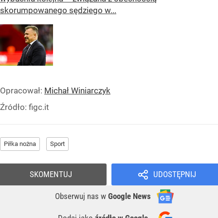
skorumpowanego sędziego w...
Opracował:
Michał Winiarczyk
Źródło:
figc.it
Piłka nożna
Sport
SKOMENTUJ
UDOSTĘPNIJ
Obserwuj nas
w
Google News
Dodaj jako
źródło w Google