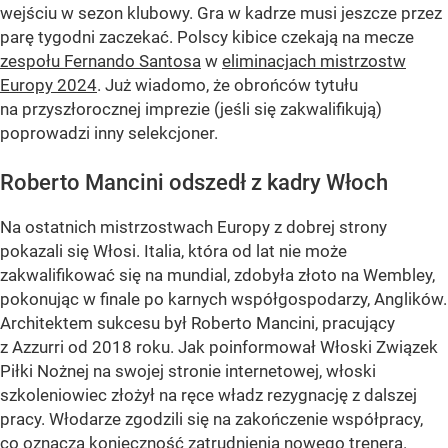
wejściu w sezon klubowy. Gra w kadrze musi jeszcze przez
parę tygodni zaczekać. Polscy kibice czekają na mecze
zespołu Fernando Santosa
w
eliminacjach mistrzostw
Europy 2024
. Już wiadomo, że obrońców tytułu
na przyszłorocznej imprezie (jeśli się zakwalifikują)
poprowadzi inny selekcjoner.
Roberto Mancini odszedł z kadry Włoch
Na ostatnich mistrzostwach Europy z dobrej strony
pokazali się Włosi. Italia, która od lat nie może
zakwalifikować się na mundial, zdobyła złoto na Wembley,
pokonując w finale po karnych współgospodarzy, Anglików.
Architektem sukcesu był Roberto Mancini, pracujący
z Azzurri od 2018 roku. Jak poinformował Włoski Związek
Piłki Nożnej na swojej stronie internetowej, włoski
szkoleniowiec złożył na ręce władz rezygnację z dalszej
pracy. Włodarze zgodzili się na zakończenie współpracy,
co oznacza konieczność zatrudnienia nowego trenera.