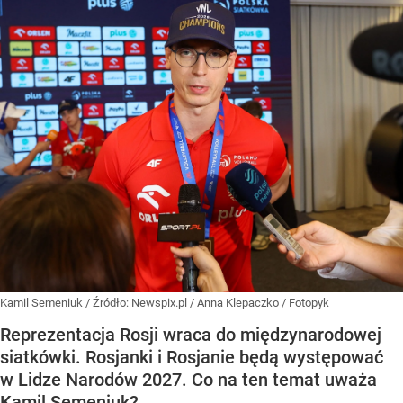
Kamil Semeniuk
/ Źródło:
Newspix.pl
/
Anna Klepaczko / Fotopyk
Reprezentacja Rosji wraca do międzynarodowej
siatkówki. Rosjanki i Rosjanie będą występować
w Lidze Narodów 2027. Co na ten temat uważa
Kamil Semeniuk?