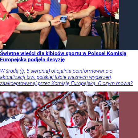
Świetne wieści dla kibiców sportu w Polsce! Komisja
Europejska podjęła decyzję
W środę (tj. 5 sierpnia) oficjalnie poinformowano o
aktualizacji tzw. polskiej liście ważnych wydarzeń,
zaakceptowanej przez Komisję Europejską. O czym mowa?