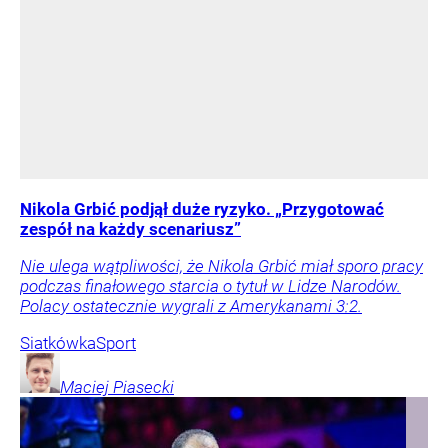
Nikola Grbić podjął duże ryzyko. „Przygotować
zespół na każdy scenariusz”
Nie ulega wątpliwości, że Nikola Grbić miał sporo pracy
podczas finałowego starcia o tytuł w Lidze Narodów.
Polacy ostatecznie wygrali z Amerykanami 3:2.
Siatkówka
Sport
Maciej
Piasecki