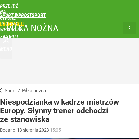
PRZEJDŹ
NA
SPORT WPROST
STRONĘ
GŁÓWNĄ
UBSKRYBUJ
PIŁKA NOŻNA
WPROST.PL
ZALOGUJ
MENU
Sport
/
Piłka nożna
Niespodzianka w kadrze mistrzów
Europy. Słynny trener odchodzi
ze stanowiska
Dodano:
13
sierpnia
2023
15:05