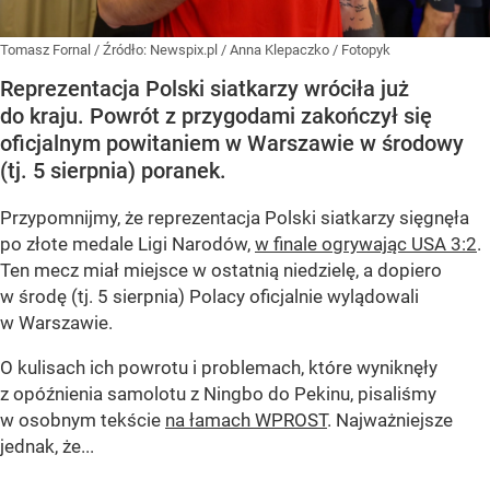
Tomasz Fornal
/ Źródło:
Newspix.pl
/
Anna Klepaczko / Fotopyk
Reprezentacja Polski siatkarzy wróciła już
do kraju. Powrót z przygodami zakończył się
oficjalnym powitaniem w Warszawie w środowy
(tj. 5 sierpnia) poranek.
Przypomnijmy, że reprezentacja Polski siatkarzy sięgnęła
po złote medale Ligi Narodów,
w finale ogrywając USA 3:2
.
Ten mecz miał miejsce w ostatnią niedzielę, a dopiero
w środę (tj. 5 sierpnia) Polacy oficjalnie wylądowali
w Warszawie.
O kulisach ich powrotu i problemach, które wyniknęły
z opóźnienia samolotu z Ningbo do Pekinu, pisaliśmy
w osobnym tekście
na łamach WPROST
. Najważniejsze
jednak, że...