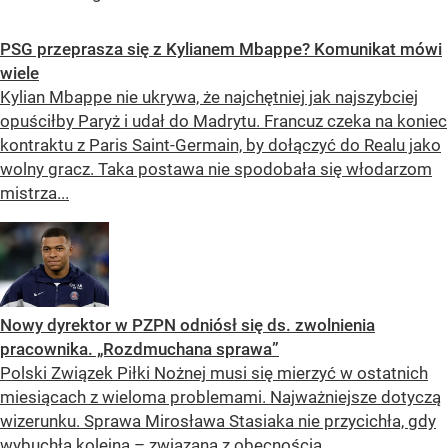
PSG przeprasza się z Kylianem Mbappe? Komunikat mówi
wiele
Kylian Mbappe nie ukrywa, że najchętniej jak najszybciej
opuściłby Paryż i udał do Madrytu. Francuz czeka na koniec
kontraktu z Paris Saint-Germain, by dołączyć do Realu jako
wolny gracz. Taka postawa nie spodobała się włodarzom
mistrza...
Nowy dyrektor w PZPN odniósł się ds. zwolnienia
pracownika. „Rozdmuchana sprawa”
Polski Związek Piłki Nożnej musi się mierzyć w ostatnich
miesiącach z wieloma problemami. Najważniejsze dotyczą
wizerunku. Sprawa Mirosława Stasiaka nie przycichła, gdy
wybuchła kolejna – związana z obecnością