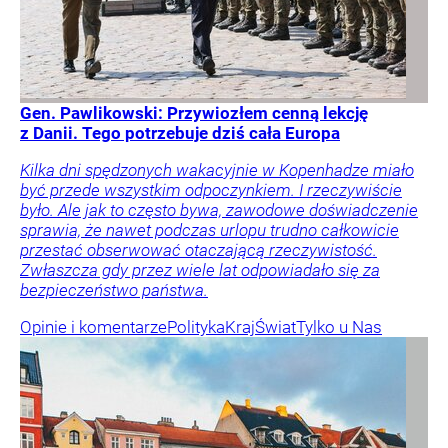
Gen. Pawlikowski: Przywiozłem cenną lekcję
z Danii. Tego potrzebuje dziś cała Europa
Kilka dni spędzonych wakacyjnie w Kopenhadze miało
być przede wszystkim odpoczynkiem. I rzeczywiście
było. Ale jak to często bywa, zawodowe doświadczenie
sprawia, że nawet podczas urlopu trudno całkowicie
przestać obserwować otaczającą rzeczywistość.
Zwłaszcza gdy przez wiele lat odpowiadało się za
bezpieczeństwo państwa.
Opinie i komentarze
Polityka
Kraj
Świat
Tylko u Nas