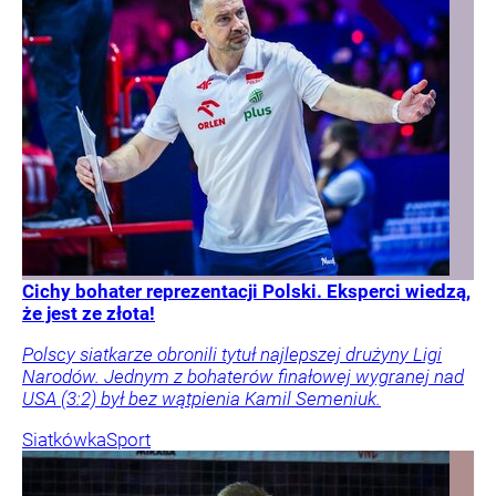
Cichy bohater reprezentacji Polski. Eksperci wiedzą,
że jest ze złota!
Polscy siatkarze obronili tytuł najlepszej drużyny Ligi
Narodów. Jednym z bohaterów finałowej wygranej nad
USA (3:2) był bez wątpienia Kamil Semeniuk.
Siatkówka
Sport