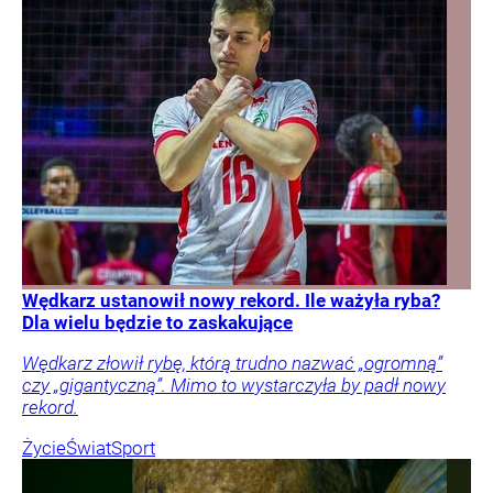
Wędkarz ustanowił nowy rekord. Ile ważyła ryba?
Dla wielu będzie to zaskakujące
Wędkarz złowił rybę, którą trudno nazwać „ogromną”
czy „gigantyczną”. Mimo to wystarczyła by padł nowy
rekord.
Życie
Świat
Sport