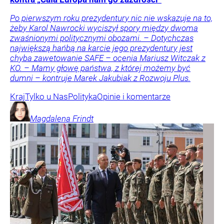
Po pierwszym roku prezydentury nic nie wskazuje na to,
żeby Karol Nawrocki wyciszył spory między dwoma
zwaśnionymi politycznymi obozami. – Dotychczas
największą hańbą na karcie jego prezydentury jest
chyba zawetowanie SAFE – ocenia Mariusz Witczak z
KO. – Mamy głowę państwa, z której możemy być
dumni – kontruje Marek Jakubiak z Rozwoju Plus.
Kraj
Tylko u Nas
Polityka
Opinie i komentarze
Magdalena
Frindt