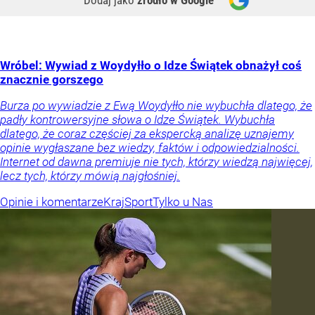
Wróbel: Wywiad z Woydyłło o Idze Świątek obnażył coś
znacznie gorszego
Burza po wywiadzie z Ewą Woydyłło nie wybuchła dlatego, że
padły kontrowersyjne słowa o Idze Świątek. Wybuchła
dlatego, że coraz częściej za ekspercką analizę uznajemy
opinie wygłaszane bez wiedzy, faktów i odpowiedzialności.
Internet od dawna premiuje nie tych, którzy wiedzą najwięcej,
lecz tych, którzy mówią najgłośniej.
Opinie i komentarze
Kraj
Sport
Tylko u Nas