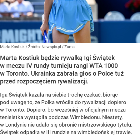
Marta Kostiuk
/ Źródło:
Newspix.pl
/
Zuma
Marta Kostiuk będzie rywalką Igi Świątek
w meczu IV rundy turnieju rangi WTA 1000
w Toronto. Ukrainka zabrała głos o Polce tuż
przed rozpoczęciem rywalizacji.
Iga Świątek kazała na siebie trochę czekać, biorąc
pod uwagę to, że Polka wróciła do rywalizacji dopiero
w Toronto. Dopiero, bo wcześniej w oficjalnym meczu
tenisistka wystąpiła podczas Wimbledonu. Niestety,
w Londynie nie udało się obronić mistrzowskiego tytułu.
Świątek odpadła w III rundzie na wimbledońskiej trawie.