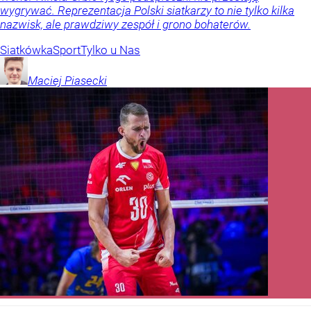
wygrywać. Reprezentacja Polski siatkarzy to nie tylko kilka
nazwisk, ale prawdziwy zespół i grono bohaterów.
Siatkówka
Sport
Tylko u Nas
Maciej
Piasecki