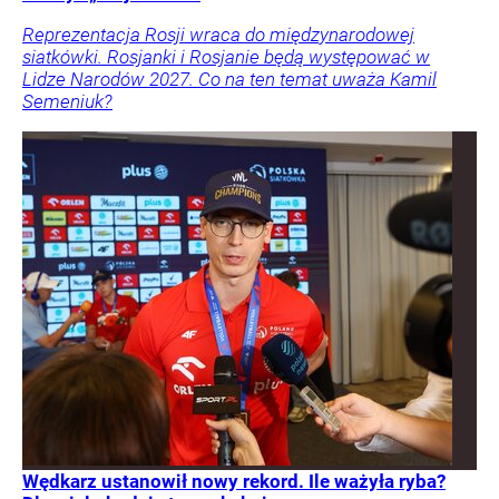
Reprezentacja Rosji wraca do międzynarodowej
siatkówki. Rosjanki i Rosjanie będą występować w
Lidze Narodów 2027. Co na ten temat uważa Kamil
Semeniuk?
Wędkarz ustanowił nowy rekord. Ile ważyła ryba?