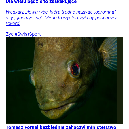
Dla wielu będzie to zaskakujące
Wędkarz złowił rybę, którą trudno nazwać „ogromną”
czy „gigantyczną”. Mimo to wystarczyła by padł nowy
rekord.
Życie
Świat
Sport
Tomasz Fornal bezbłędnie zahaczył ministerstwo.