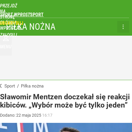
PRZEJDŹ
NA
SPORT WPROST
STRONĘ
GŁÓWNĄ
UBSKRYBUJ
PIŁKA NOŻNA
WPROST.PL
ZALOGUJ
MENU
Sport
/
Piłka nożna
Sławomir Mentzen doczekał się reakcji
kibiców. „Wybór może być tylko jeden”
Dodano:
22
maja
2025
16:17