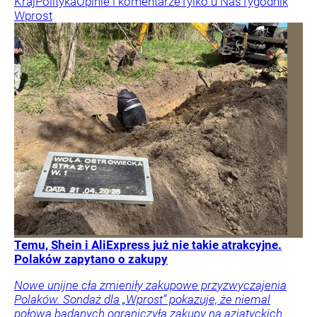
Kraj
Polityka
Opinie i komentarze
Tylko u Nas
Tygodnik
Wprost
Temu, Shein i AliExpress już nie takie atrakcyjne.
Polaków zapytano o zakupy
Nowe unijne cła zmieniły zakupowe przyzwyczajenia
Polaków. Sondaż dla „Wprost” pokazuje, że niemal
połowa badanych ograniczyła zakupy na azjatyckich