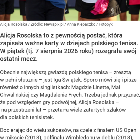
Alicja Rosolska
/ Źródło:
Newspix.pl
/
Anna Klepaczko / Fotopyk
Alicja Rosolska to z pewnością postać, która
zapisała ważne karty w dziejach polskiego tenisa.
W piątek (tj. 7 sierpnia 2026 roku) rozegrała swój
ostatni mecz.
Obecnie największą gwiazdą polskiego tenisa – zresztą
w pełni słusznie – jest Iga Świątek. Sporo mówi się i pisze
również o innych singlistkach: Magdzie Linette, Mai
Chwalińskiej czy Magdalenie Fręch. Trzeba jednak przyznać,
że pod względem gry podwójnej, Alicja Rosolska –
na przestrzeni lat – przetarła wiele zatartych szlaków
dla polskich tenisistek.
Docierając do wielu sukcesów, na czele z finałem US Open
w mikście (2018), półfinału Wimbledonu w deblu (2018),