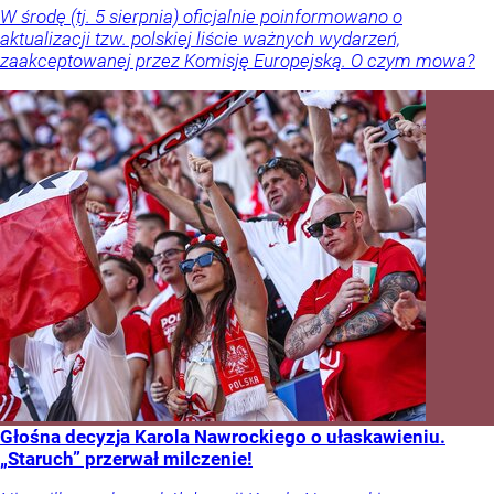
W środę (tj. 5 sierpnia) oficjalnie poinformowano o
aktualizacji tzw. polskiej liście ważnych wydarzeń,
zaakceptowanej przez Komisję Europejską. O czym mowa?
Głośna decyzja Karola Nawrockiego o ułaskawieniu.
„Staruch” przerwał milczenie!