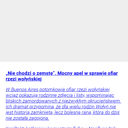
„Nie chodzi o zemstę”. Mocny apel w sprawie ofiar
rzezi wołyńskiej
W Buenos Aires potomkowie ofiar rzezi wołyńskiej
wciąż pokazują rodzinne zdjęcia i listy, wspominając
bliskich zamordowanych z niezwykłym okrucieństwem.
Ich dramat przypomina, że dla wielu rodzin Wołyń nie
jest historią zamkniętą, lecz bolesną raną, która do dziś
nie została zagojona.