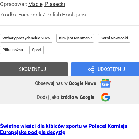
Opracował:
Maciej Piasecki
Źródło:
Facebook
/
Polish Hooligans
Wybory prezydenckie 2025
Kim jest Mentzen?
Karol Nawrocki
Piłka nożna
Sport
SKOMENTUJ
UDOSTĘPNIJ
Obserwuj nas
w
Google News
Dodaj jako
źródło w Google
Świetne wieści dla kibiców sportu w Polsce! Komisja
Europejska podjęła decyzję