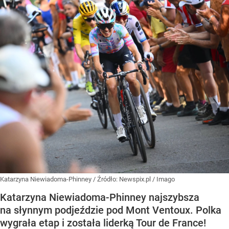
Katarzyna Niewiadoma-Phinney
/ Źródło:
Newspix.pl
/
Imago
Katarzyna Niewiadoma-Phinney najszybsza
na słynnym podjeździe pod Mont Ventoux. Polka
wygrała etap i została liderką Tour de France!