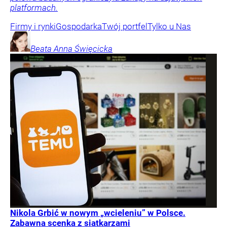
platformach.
Firmy i rynki
Gospodarka
Twój portfel
Tylko u Nas
Beata Anna
Święcicka
Nikola Grbić w nowym „wcieleniu” w Polsce.
Zabawna scenka z siatkarzami