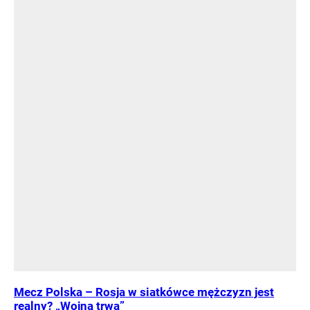
Mecz Polska – Rosja w siatkówce mężczyzn jest
realny? „Wojna trwa”