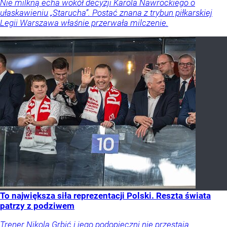
Nie milkną echa wokół decyzji Karola Nawrockiego o
ułaskawieniu „Starucha”. Postać znana z trybun piłkarskiej
Legii Warszawa właśnie przerwała milczenie.
To największa siła reprezentacji Polski. Reszta świata
patrzy z podziwem
Trener Nikola Grbić i jego podopieczni nie przestają