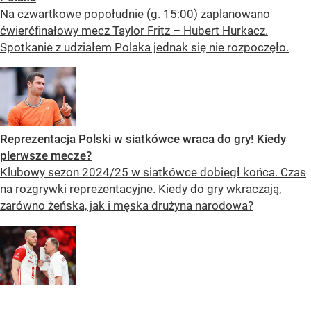
Na czwartkowe popołudnie (g. 15:00) zaplanowano
ćwierćfinałowy mecz Taylor Fritz – Hubert Hurkacz.
Spotkanie z udziałem Polaka jednak się nie rozpoczęło.
Reprezentacja Polski w siatkówce wraca do gry! Kiedy
pierwsze mecze?
Klubowy sezon 2024/25 w siatkówce dobiegł końca. Czas
na rozgrywki reprezentacyjne. Kiedy do gry wkraczają,
zarówno żeńska, jak i męska drużyna narodowa?