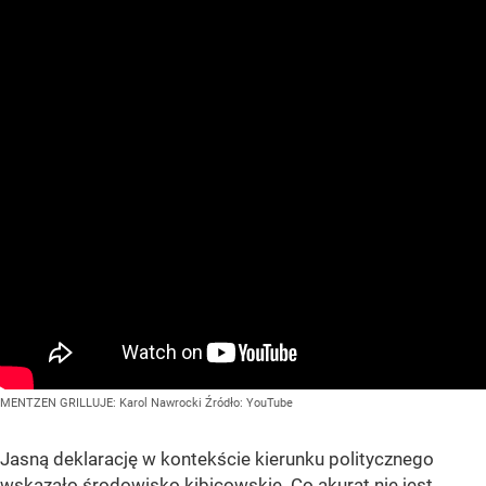
MENTZEN GRILLUJE: Karol Nawrocki
Źródło:
YouTube
Jasną deklarację w kontekście kierunku politycznego
wskazało środowisko kibicowskie. Co akurat nie jest