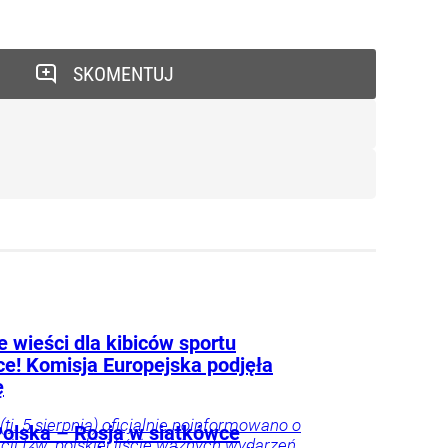
SKOMENTUJ
 wieści dla kibiców sportu
ce! Komisja Europejska podjęła
ę
(tj. 5 sierpnia) oficjalnie poinformowano o
olska – Rosja w siatkówce
acji tzw. polskiej liście ważnych wydarzeń,