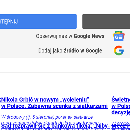
STĘPNIJ
Obserwuj nas
w
Google News
Dodaj jako
źródło w Google
k
Nikola Grbić w nowym „wcieleniu”
Świetne
w Polsce. Zabawna scenka z siatkarzami
w Pols
decyzj
W środowy (tj. 5 sierpnia) poranek siatkarze
reprezentacji Polski dotarli do kraju po turnieju
W środę 
Sąd rozprawił się z bankową fikcją. „Niby-
Mecz P
finałowym Ligi Narodów. Zabrakło jednak trenera
aktualiz