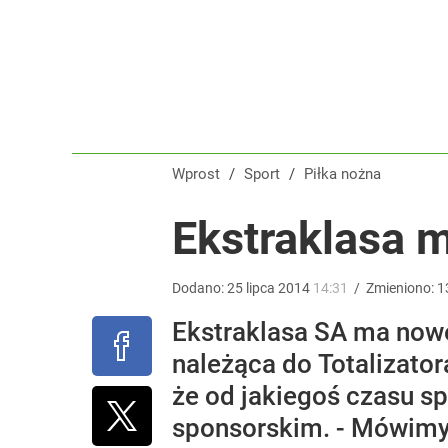
Prawdziwa wartość różnorodności
dodaj
Gen. Pawlikowski: Przywiozłem cenną lekcję z Dani
Wprost
/
Sport
/
Piłka nożna
2
Ekstraklasa 
Farmacja: wzrost pod presją. co czeka branżę do 
Dodano:
25
lipca
2014
14:31
/
Zmieniono:
1
dodaj
Ekstraklasa SA ma nowe
należąca do Totalizator
że od jakiegoś czasu s
sponsorskim. - Mówimy 