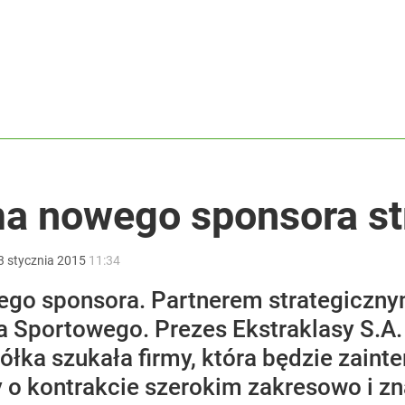
i. Tego potrzebuje dziś cała Europa
ma nowego sponsora st
2030 roku?
3
stycznia
2015
11:34
go sponsora. Partnerem strategicznym
a Sportowego. Prezes Ekstraklasy S.A.
półka szukała firmy, która będzie zain
o kontrakcie szerokim zakresowo i z