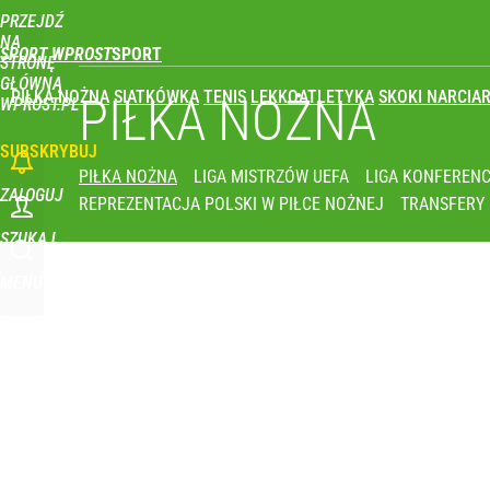
PRZEJDŹ
Udostępnij
0
Skomentuj
NA
SPORT WPROST
STRONĘ
GŁÓWNĄ
PIŁKA NOŻNA
SIATKÓWKA
TENIS
LEKKOATLETYKA
SKOKI NARCIAR
Vistula x LOT: Elegancja w podróży. Premiera wspó
PIŁKA NOŻNA
WPROST.PL
SUBSKRYBUJ
dodaj
PIŁKA NOŻNA
LIGA MISTRZÓW UEFA
LIGA KONFERENC
ZALOGUJ
REPREZENTACJA POLSKI W PIŁCE NOŻNEJ
TRANSFERY
Wróbel: Wywiad z Woydyłło o Idze Świątek obnaży
SZUKAJ
MENU
dodaj
Nikola Grbić w nowym „wcieleniu” w Polsce. Zaba
dodaj