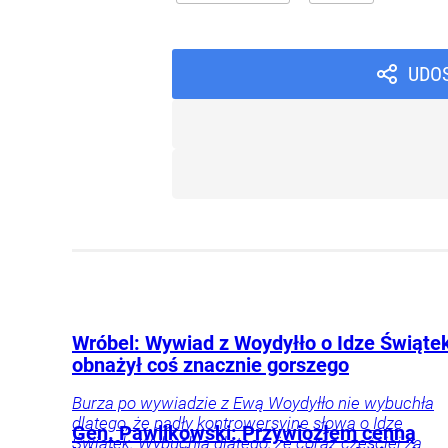
UDO
Wróbel: Wywiad z Woydyłło o Idze Świąte
obnażył coś znacznie gorszego
Burza po wywiadzie z Ewą Woydyłło nie wybuchła
dlatego, że padły kontrowersyjne słowa o Idze
Gen. Pawlikowski: Przywiozłem cenną
Świątek. Wybuchła dlatego, że coraz częściej za