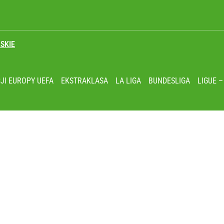
SKIE
lnej kolekcji kapsułowej
JI EUROPY UEFA
EKSTRAKLASA
LA LIGA
BUNDESLIGA
LIGUE –
ł coś znacznie gorszego
wna scenka z siatkarzami