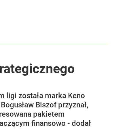
rategicznego
 ligi została marka Keno
 Bogusław Biszof przyznał,
teresowana pakietem
naczącym finansowo - dodał