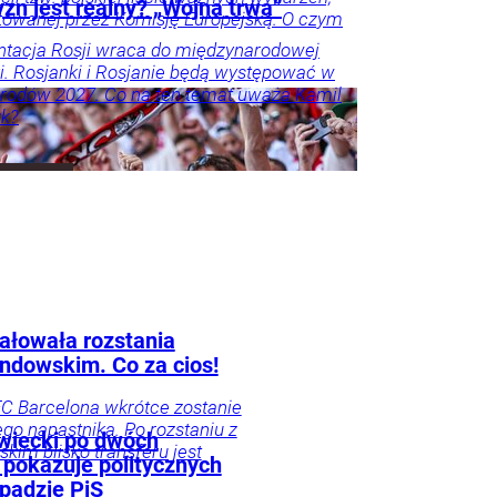
zn jest realny? „Wojna trwa”
owanej przez Komisję Europejską. O czym
tacja Rosji wraca do międzynarodowej
i. Rosjanki i Rosjanie będą występować w
rodów 2027. Co na ten temat uważa Kamil
k?
ałowała rozstania
ndowskim. Co za cios!
FC Barcelona wkrótce zostanie
go napastnika. Po rozstaniu z
wiecki po dwóch
im blisko transferu jest
 pokazuje politycznych
padzie PiS