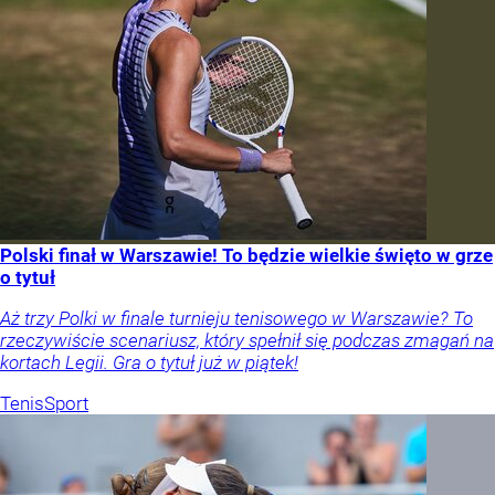
Polski finał w Warszawie! To będzie wielkie święto w grze
o tytuł
Aż trzy Polki w finale turnieju tenisowego w Warszawie? To
rzeczywiście scenariusz, który spełnił się podczas zmagań na
kortach Legii. Gra o tytuł już w piątek!
Tenis
Sport