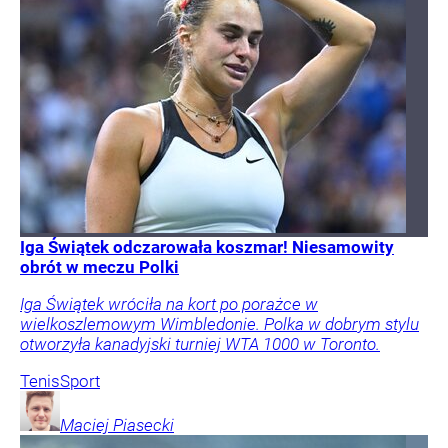
Iga Świątek odczarowała koszmar! Niesamowity
obrót w meczu Polki
Iga Świątek wróciła na kort po porażce w
wielkoszlemowym Wimbledonie. Polka w dobrym stylu
otworzyła kanadyjski turniej WTA 1000 w Toronto.
Tenis
Sport
Maciej
Piasecki