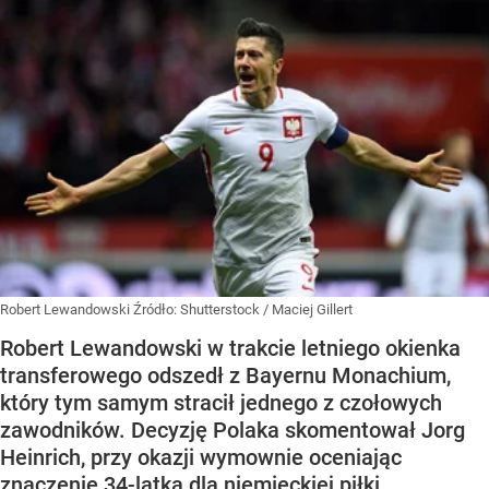
Robert Lewandowski
Źródło:
Shutterstock
/
Maciej Gillert
Robert Lewandowski w trakcie letniego okienka
transferowego odszedł z Bayernu Monachium,
który tym samym stracił jednego z czołowych
zawodników. Decyzję Polaka skomentował Jorg
Heinrich, przy okazji wymownie oceniając
znaczenie 34-latka dla niemieckiej piłki.