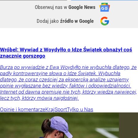
Obserwuj nas
w
Google News
Dodaj jako
źródło w Google
Wróbel: Wywiad z Woydyłło o Idze Świątek obnażył coś
znacznie gorszego
Burza po wywiadzie z Ewą Woydyłło nie wybuchła dlatego, że
padły kontrowersyjne słowa o Idze Świątek. Wybuchła
dlatego, że coraz częściej za ekspercką analizę uznajemy
opinie wygłaszane bez wiedzy, faktów i odpowiedzialności.
Internet od dawna premiuje nie tych, którzy wiedzą najwięcej,
lecz tych, którzy mówią najgłośniej.
Opinie i komentarze
Kraj
Sport
Tylko u Nas