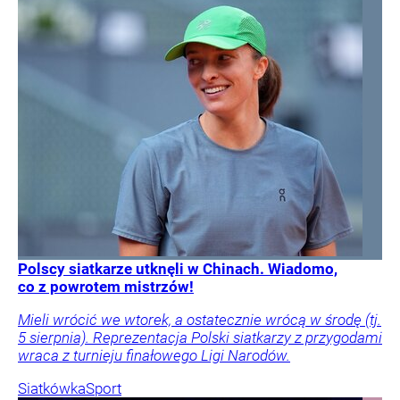
Polscy siatkarze utknęli w Chinach. Wiadomo,
co z powrotem mistrzów!
Mieli wrócić we wtorek, a ostatecznie wrócą w środę (tj.
5 sierpnia). Reprezentacja Polski siatkarzy z przygodami
wraca z turnieju finałowego Ligi Narodów.
Siatkówka
Sport