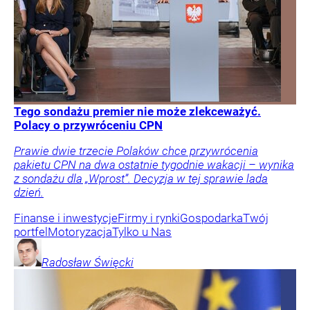
Tego sondażu premier nie może zlekceważyć.
Polacy o przywróceniu CPN
Prawie dwie trzecie Polaków chce przywrócenia
pakietu CPN na dwa ostatnie tygodnie wakacji – wynika
z sondażu dla „Wprost”. Decyzja w tej sprawie lada
dzień.
Finanse i inwestycje
Firmy i rynki
Gospodarka
Twój
portfel
Motoryzacja
Tylko u Nas
Radosław
Święcki