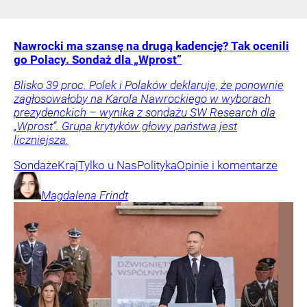
Nawrocki ma szansę na drugą kadencję? Tak ocenili
go Polacy. Sondaż dla „Wprost”
Blisko 39 proc. Polek i Polaków deklaruje, że ponownie
zagłosowałoby na Karola Nawrockiego w wyborach
prezydenckich – wynika z sondażu SW Research dla
„Wprost”. Grupa krytyków głowy państwa jest
liczniejsza.
Sondaże
Kraj
Tylko u Nas
Polityka
Opinie i komentarze
Magdalena
Frindt