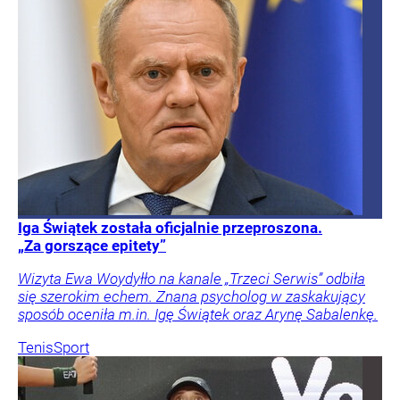
Iga Świątek została oficjalnie przeproszona.
„Za gorszące epitety”
Wizyta Ewa Woydyłło na kanale „Trzeci Serwis” odbiła
się szerokim echem. Znana psycholog w zaskakujący
sposób oceniła m.in. Igę Świątek oraz Arynę Sabalenkę.
Tenis
Sport