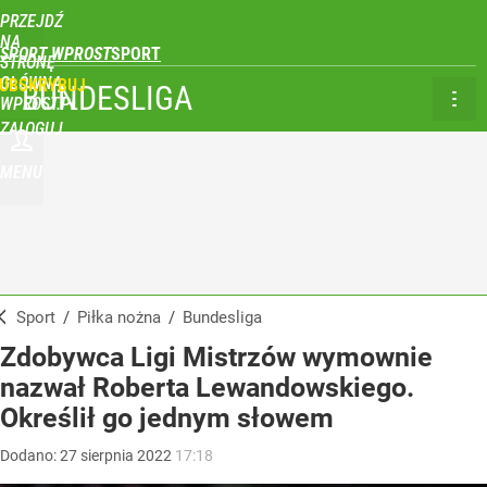
PRZEJDŹ
NA
SPORT WPROST
STRONĘ
GŁÓWNĄ
UBSKRYBUJ
BUNDESLIGA
WPROST.PL
ZALOGUJ
MENU
Sport
/
Piłka nożna
/
Bundesliga
Zdobywca Ligi Mistrzów wymownie
nazwał Roberta Lewandowskiego.
Określił go jednym słowem
Dodano:
27
sierpnia
2022
17:18