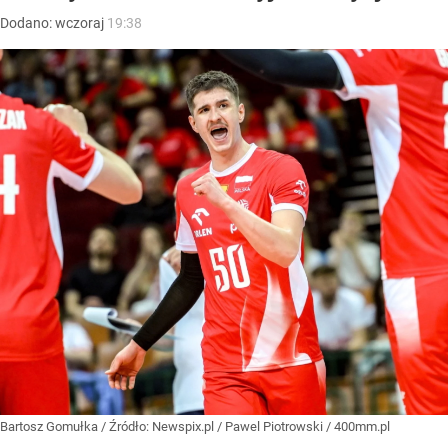
Dodano:
wczoraj
19:38
Bartosz Gomułka
/ Źródło:
Newspix.pl
/
Pawel Piotrowski / 400mm.pl