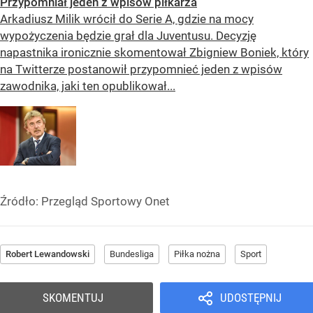
Przypomniał jeden z wpisów piłkarza
Arkadiusz Milik wrócił do Serie A, gdzie na mocy
wypożyczenia będzie grał dla Juventusu. Decyzję
napastnika ironicznie skomentował Zbigniew Boniek, który
na Twitterze postanowił przypomnieć jeden z wpisów
zawodnika, jaki ten opublikował...
Źródło:
Przegląd Sportowy Onet
Robert Lewandowski
Bundesliga
Piłka nożna
Sport
SKOMENTUJ
UDOSTĘPNIJ