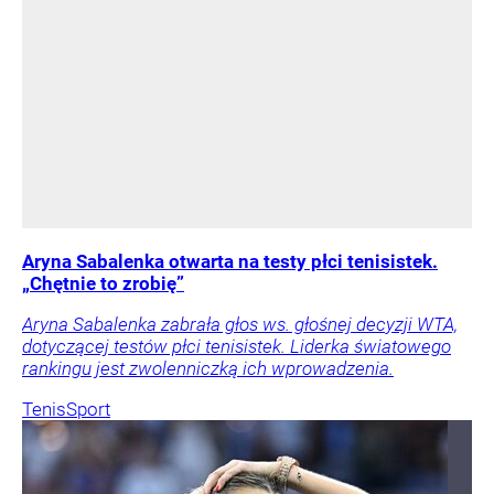
Aryna Sabalenka otwarta na testy płci tenisistek.
„Chętnie to zrobię”
Aryna Sabalenka zabrała głos ws. głośnej decyzji WTA,
dotyczącej testów płci tenisistek. Liderka światowego
rankingu jest zwolenniczką ich wprowadzenia.
Tenis
Sport