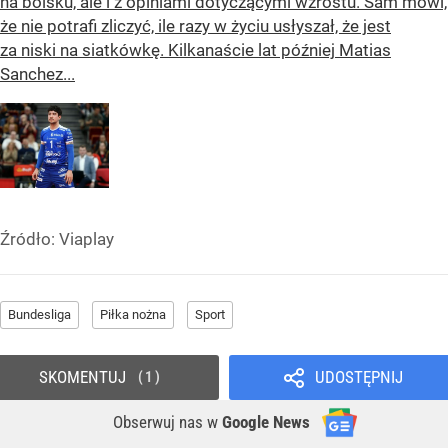
na boisku, ale i z opiniami dotyczącymi wzrostu. Sam mówi,
że nie potrafi zliczyć, ile razy w życiu usłyszał, że jest
za niski na siatkówkę. Kilkanaście lat później Matias
Sanchez...
Źródło:
Viaplay
Bundesliga
Piłka nożna
Sport
SKOMENTUJ
UDOSTĘPNIJ
1
Obserwuj nas
w
Google News