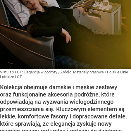
Vistula x LOT: Elegancja w podróży
/ Źródło:
Materiały prasowe
/
Polskie Linie
Lotnicze LOT
Kolekcja obejmuje damskie i męskie zestawy
oraz funkcjonalne akcesoria podróżne, które
odpowiadają na wyzwania wielogodzinnego
przemieszczania się. Kluczowym elementem są
lekkie, komfortowe fasony i dopracowane detale,
które sprawiają, że elegancja zyskuje nowy
wymiar: pewny, naturalny i gotowy do działania.