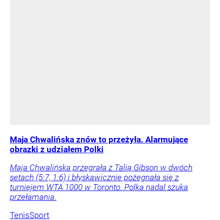
Maja Chwalińska znów to przeżyła. Alarmujące
obrazki z udziałem Polki
Maja Chwalińska przegrała z Talią Gibson w dwóch
setach (5:7, 1:6) i błyskawicznie pożegnała się z
turniejem WTA 1000 w Toronto. Polka nadal szuka
przełamania.
Tenis
Sport