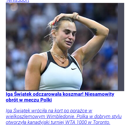
Iga Świątek odczarowała koszmar! Niesamowity
obrót w meczu Polki
Iga Świątek wróciła na kort po porażce w
wielkoszlemowym Wimbledonie. Polka w dobrym stylu
otworzyła kanadyjski turniej WTA 1000 w Toronto.