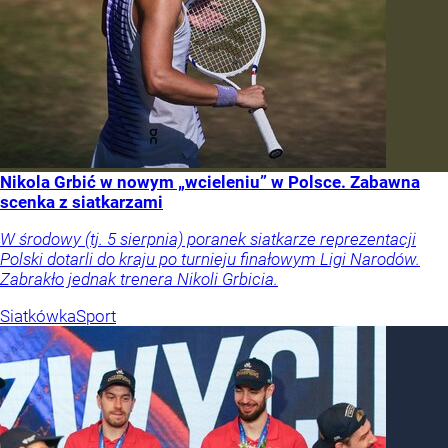
Nikola Grbić w nowym „wcieleniu” w Polsce. Zabawna
scenka z siatkarzami
W środowy (tj. 5 sierpnia) poranek siatkarze reprezentacji
Polski dotarli do kraju po turnieju finałowym Ligi Narodów.
Zabrakło jednak trenera Nikoli Grbicia.
Siatkówka
Sport