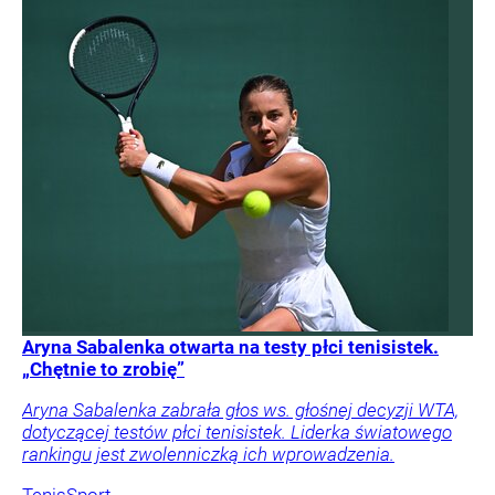
Aryna Sabalenka otwarta na testy płci tenisistek.
„Chętnie to zrobię”
Aryna Sabalenka zabrała głos ws. głośnej decyzji WTA,
dotyczącej testów płci tenisistek. Liderka światowego
rankingu jest zwolenniczką ich wprowadzenia.
Tenis
Sport