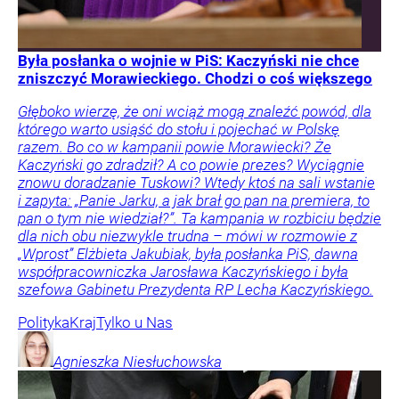
Była posłanka o wojnie w PiS: Kaczyński nie chce
zniszczyć Morawieckiego. Chodzi o coś większego
Głęboko wierzę, że oni wciąż mogą znaleźć powód, dla
którego warto usiąść do stołu i pojechać w Polskę
razem. Bo co w kampanii powie Morawiecki? Że
Kaczyński go zdradził? A co powie prezes? Wyciągnie
znowu doradzanie Tuskowi? Wtedy ktoś na sali wstanie
i zapyta: „Panie Jarku, a jak brał go pan na premiera, to
pan o tym nie wiedział?”. Ta kampania w rozbiciu będzie
dla nich obu niezwykle trudna – mówi w rozmowie z
„Wprost” Elżbieta Jakubiak, była posłanka PiS, dawna
współpracowniczka Jarosława Kaczyńskiego i była
szefowa Gabinetu Prezydenta RP Lecha Kaczyńskiego.
Polityka
Kraj
Tylko u Nas
Agnieszka
Niesłuchowska