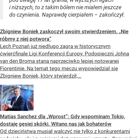
i niższych, to z takim bólem nie miałem jeszcze
do czynienia. Naprawdę cierpiałem – zakończył.
Zbigniew Boniek zaskoczył swoim stwierdzeniem. „Nie
róbmy z niej potwora”
Lech Poznań już niedługo zagra w historycznym
ćwierćfinale Ligi Konferencji Europy. Podopieczni Johna
van den Broma staną naprzeciwko lepiej notowanej
Fiorentinie. Na temat tego meczu wypowiedział się
Zbigniew Boniek, który stwierdził,...
Matias Sanchez dla „Wprost”: Gdy wspominam Tokio,
dostaję gęsiej skórki. Witano nas jak bohaterów
Od dzieciństwa musiał walczyć nie tylko z konkurentami