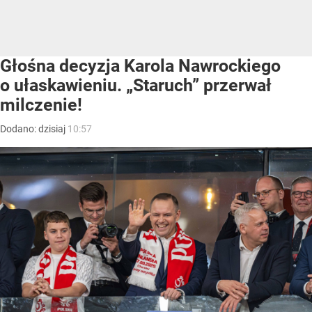
Głośna decyzja Karola Nawrockiego
o ułaskawieniu. „Staruch” przerwał
milczenie!
Dodano:
dzisiaj
10:57