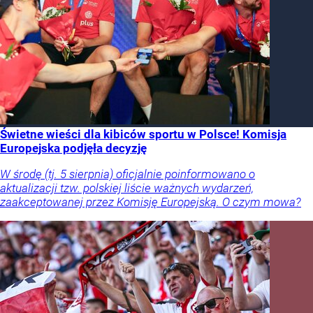
Świetne wieści dla kibiców sportu w Polsce! Komisja
Europejska podjęła decyzję
W środę (tj. 5 sierpnia) oficjalnie poinformowano o
aktualizacji tzw. polskiej liście ważnych wydarzeń,
zaakceptowanej przez Komisję Europejską. O czym mowa?