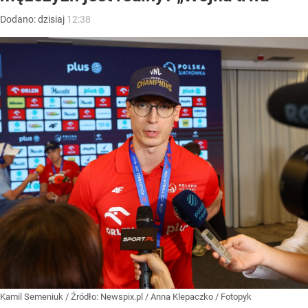
Dodano:
dzisiaj
12:38
Kamil Semeniuk
/ Źródło:
Newspix.pl
/
Anna Klepaczko / Fotopyk