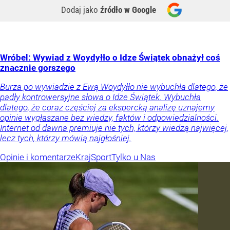
Dodaj jako
źródło w Google
Wróbel: Wywiad z Woydyłło o Idze Świątek obnażył coś
znacznie gorszego
Burza po wywiadzie z Ewą Woydyłło nie wybuchła dlatego, że
padły kontrowersyjne słowa o Idze Świątek. Wybuchła
dlatego, że coraz częściej za ekspercką analizę uznajemy
opinie wygłaszane bez wiedzy, faktów i odpowiedzialności.
Internet od dawna premiuje nie tych, którzy wiedzą najwięcej,
lecz tych, którzy mówią najgłośniej.
Opinie i komentarze
Kraj
Sport
Tylko u Nas