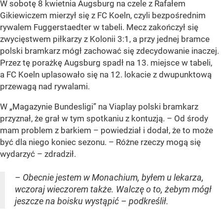
W sobotę 8 kwietnia Augsburg na czele z Rafałem
Gikiewiczem mierzył się z FC Koeln, czyli bezpośrednim
rywalem Fuggerstaedter w tabeli. Mecz zakończył się
zwycięstwem piłkarzy z Kolonii 3:1, a przy jednej bramce
polski bramkarz mógł zachować się zdecydowanie inaczej.
Przez tę porażkę Augsburg spadł na 13. miejsce w tabeli,
a FC Koeln uplasowało się na 12. lokacie z dwupunktową
przewagą nad rywalami.
W „Magazynie Bundesligi” na Viaplay polski bramkarz
przyznał, że grał w tym spotkaniu z kontuzją. – Od środy
mam problem z barkiem – powiedział i dodał, że to może
być dla niego koniec sezonu. – Różne rzeczy mogą się
wydarzyć – zdradził.
– Obecnie jestem w Monachium, byłem u lekarza,
wczoraj wieczorem także. Walczę o to, żebym mógł
jeszcze na boisku wystąpić – podkreślił.