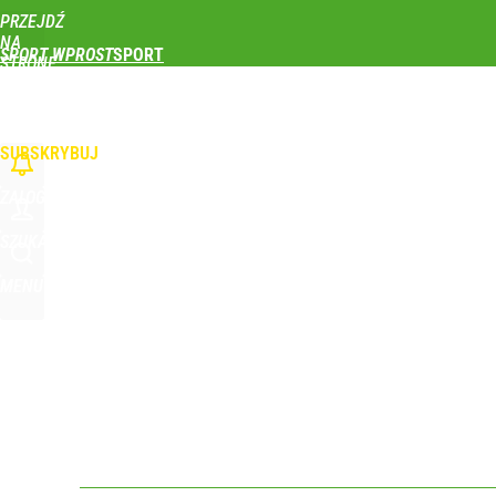
PRZEJDŹ
Udostępnij
0
Skomentuj
NA
SPORT WPROST
STRONĘ
GŁÓWNĄ
PIŁKA NOŻNA
SIATKÓWKA
TENIS
LEKKOATLETYKA
SKOKI NARCIAR
Reprezentant Polski wypisze się z kadry? To kont
WPROST.PL
SUBSKRYBUJ
dodaj
ZALOGUJ
Wróbel: Wywiad z Woydyłło o Idze Świątek obnaży
SZUKAJ
MENU
dodaj
Polscy siatkarze utknęli w Chinach. Wiadomo, co
dodaj