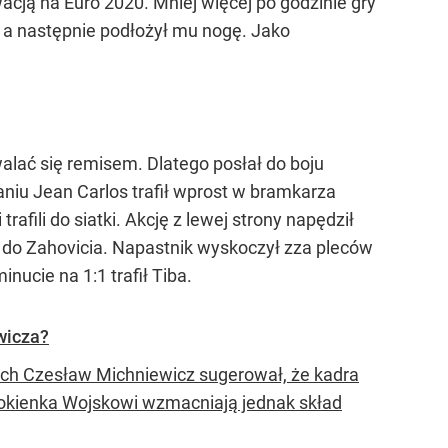
cją na Euro 2020. Mniej więcej po godzinie gry
, a następnie podłożył mu nogę. Jako
lać się remisem. Dlatego posłał do boju
waniu Jean Carlos trafił wprost w bramkarza
afili do siatki. Akcję z lewej strony napędził
ał do Zahovicia. Napastnik wyskoczył zza pleców
nucie na 1:1 trafił Tiba.
wicza?
rych Czesław Michniewicz sugerował, że kadra
o okienka Wojskowi wzmacniają jednak skład