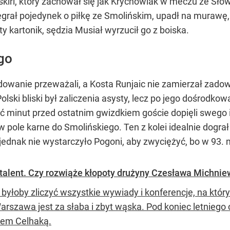
iri, który zachował się jak Krychowiak w meczu ze Słowa
zegrał pojedynek o piłkę ze Smolińskim, upadł na murawę
y kartonik, sędzia Musiał wyrzucił go z boiska.
go
wanie przeważali, a Kosta Runjaic nie zamierzał zadowa
olski bliski był zaliczenia asysty, lecz po jego dośrodko
 minut przed ostatnim gwizdkiem goście dopięli swego i tr
ę w pole karne do Smolińskiego. Ten z kolei idealnie dogr
ednak nie wystarczyło Pogoni, aby zwyciężyć, bo w 93. mi
alent. Czy rozwiąże kłopoty drużyny Czesława Michnie
 byłoby zliczyć wszystkie wywiady i konferencje, na któ
Warszawa jest za słaba i zbyt wąska. Pod koniec letnieg
em Celhaką.