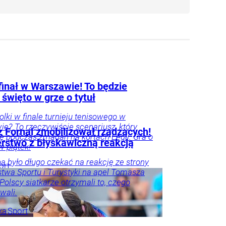
finał w Warszawie! To będzie
 święto w grze o tytuł
Polki w finale turnieju tenisowego w
e? To rzeczywiście scenariusz, który
 Fornal zmobilizował rządzących!
się podczas zmagań na kortach Legii. Gra o
erstwo z błyskawiczną reakcją
 w piątek!
ba było długo czekać na reakcję ze strony
ort
stwa Sportu i Turystyki na apel Tomasza
 Polscy siatkarze otrzymali to, czego
wali.
ka
Sport