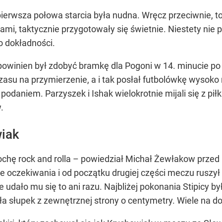
ierwsza połowa starcia była nudna. Wręcz przeciwnie, to
i, taktycznie przygotowały się świetnie. Niestety nie p
 dokładności.
 powinien był zdobyć bramkę dla Pogoni w 14. minucie po
czasu na przymierzenie, a i tak posłał futbolówkę wysok
podaniem. Parzyszek i Ishak wielokrotnie mijali się z pił
.
wiak
chę rock and rolla – powiedział Michał Żewłakow przed 
ł te oczekiwania i od początku drugiej części meczu rusz
e udało mu się to ani razu. Najbliżej pokonania Stipicy b
ęła słupek z zewnętrznej strony o centymetry. Wiele na d