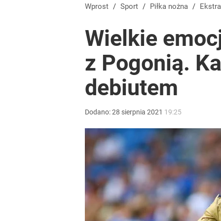
Farmacja: wzrost pod presją. co czeka branżę do 
Wprost
/
Sport
/
Piłka nożna
/
Ekstr
Wielkie emoc
1
z Pogonią. K
Wrze po roku Nawrockiego. „Największa hańba” ko
debiutem
16
Dodano:
28
sierpnia
2021
19:25
Tomasz Fornal zmobilizował rządzących! Minister
dodaj