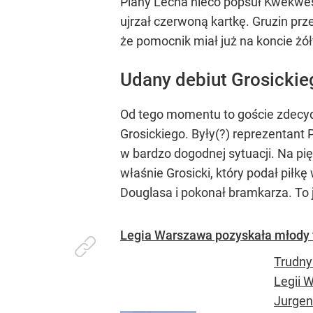
Plany Lecha nieco popsuł Kwekwesk
ujrzał czerwoną kartkę. Gruzin pr
że pomocnik miał już na koncie żółt
Udany debiut Grosickie
Od tego momentu to goście zdecydo
Grosickiego. Były(?) reprezentant P
w bardzo dogodnej sytuacji. Na pięć
właśnie Grosicki, który podał piłk
Douglasa i pokonał bramkarza. To j
Legia Warszawa pozyskała młody t
Trudny
Legii 
Jurgen