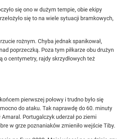
czyło się ono w dużym tempie, obie ekipy
rzełożyło się to na wiele sytuacji bramkowych,
 rzucie rożnym. Chyba jednak spanikował,
o nad poprzeczką. Poza tym piłkarze obu drużyn
ką o centymetry, rajdy skrzydłowych też
końcem pierwszej połowy i trudno było się
ył mocno do ataku. Tak naprawdę do 60. minuty
ył Amaral. Portugalczyk uderzał po ziemi
obre w grze poznaniaków zmieniło wejście Tiby.