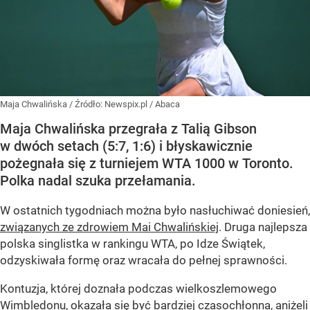
Maja Chwalińska
/ Źródło:
Newspix.pl
/
Abaca
Maja Chwalińska przegrała z Talią Gibson
w dwóch setach (5:7, 1:6) i błyskawicznie
pożegnała się z turniejem WTA 1000 w Toronto.
Polka nadal szuka przełamania.
W ostatnich tygodniach można było nasłuchiwać doniesień,
związanych ze zdrowiem Mai Chwalińskiej
. Druga najlepsza
polska singlistka w rankingu WTA, po Idze Świątek,
odzyskiwała formę oraz wracała do pełnej sprawności.
Kontuzja, której doznała podczas wielkoszlemowego
Wimbledonu, okazała się być bardziej czasochłonna, aniżeli