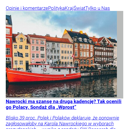
Opinie i komentarze
Polityka
Kraj
Świat
Tylko u Nas
Nawrocki ma szansę na drugą kadencję? Tak ocenili
go Polacy. Sondaż dla „Wprost”
Blisko 39 proc. Polek i Polaków deklaruje, że ponownie
zagłosowałoby na Karola Nawrockiego w wyborach