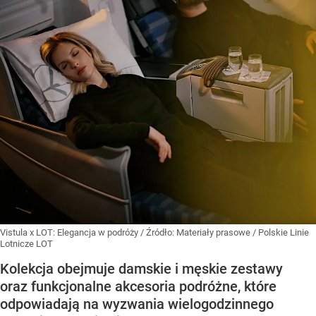
Vistula x LOT: Elegancja w podróży
/ Źródło:
Materiały prasowe
/
Polskie Linie
Lotnicze LOT
Kolekcja obejmuje damskie i męskie zestawy
oraz funkcjonalne akcesoria podróżne, które
odpowiadają na wyzwania wielogodzinnego