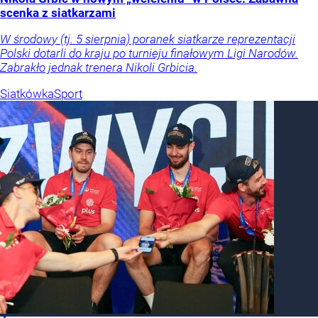
scenka z siatkarzami
W środowy (tj. 5 sierpnia) poranek siatkarze reprezentacji
Polski dotarli do kraju po turnieju finałowym Ligi Narodów.
Zabrakło jednak trenera Nikoli Grbicia.
Siatkówka
Sport