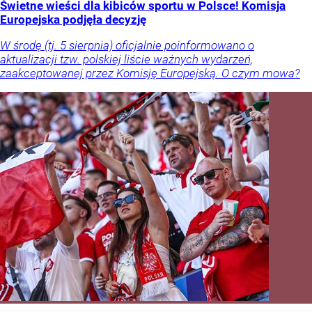
Świetne wieści dla kibiców sportu w Polsce! Komisja
Europejska podjęła decyzję
W środę (tj. 5 sierpnia) oficjalnie poinformowano o
aktualizacji tzw. polskiej liście ważnych wydarzeń,
zaakceptowanej przez Komisję Europejską. O czym mowa?