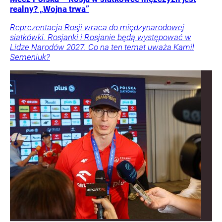
realny? „Wojna trwa”
Reprezentacja Rosji wraca do międzynarodowej
siatkówki. Rosjanki i Rosjanie będą występować w
Lidze Narodów 2027. Co na ten temat uważa Kamil
Semeniuk?