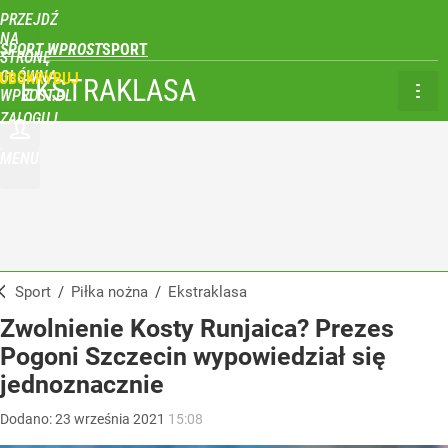
PRZEJDŹ
NA
SPORT WPROST
STRONĘ
GŁÓWNĄ
UBSKRYBUJ
EKSTRAKLASA
WPROST.PL
ZALOGUJ
MENU
Sport
/
Piłka nożna
/
Ekstraklasa
Zwolnienie Kosty Runjaica? Prezes
Pogoni Szczecin wypowiedział się
jednoznacznie
Dodano:
23
września
2021
15:08