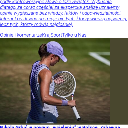
padły kontrowersyjne słowa o Idze Świątek. Wybuchła
dlatego, że coraz częściej za ekspercką analizę uznajemy
opinie wygłaszane bez wiedzy, faktów i odpowiedzialności.
Internet od dawna premiuje nie tych, którzy wiedzą najwięcej,
lecz tych, którzy mówią najgłośniej.
Opinie i komentarze
Kraj
Sport
Tylko u Nas
Nikola Grbić w nowym „wcieleniu” w Polsce. Zabawna