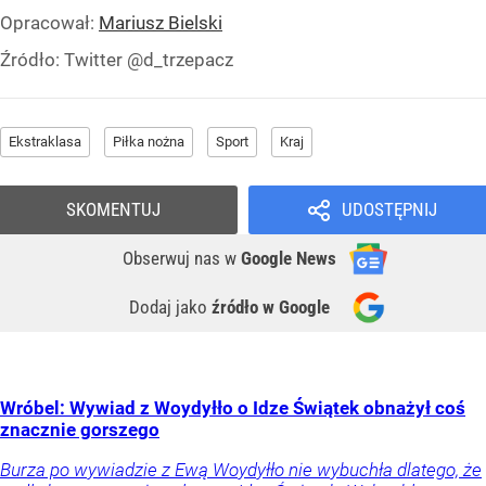
Opracował:
Mariusz Bielski
Źródło:
Twitter @d_trzepacz
Ekstraklasa
Piłka nożna
Sport
Kraj
SKOMENTUJ
UDOSTĘPNIJ
Obserwuj nas
w
Google News
Dodaj jako
źródło w Google
Wróbel: Wywiad z Woydyłło o Idze Świątek obnażył coś
znacznie gorszego
Burza po wywiadzie z Ewą Woydyłło nie wybuchła dlatego, że