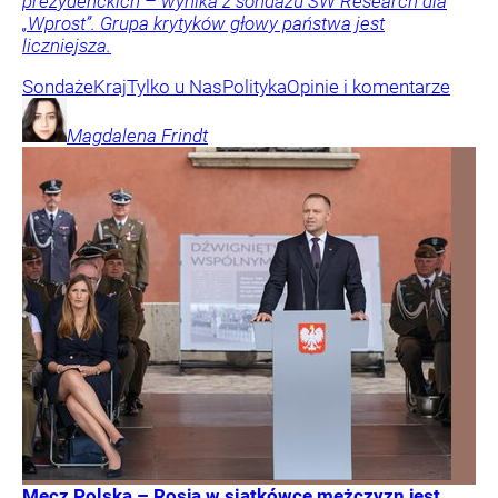
prezydenckich – wynika z sondażu SW Research dla
„Wprost”. Grupa krytyków głowy państwa jest
liczniejsza.
Sondaże
Kraj
Tylko u Nas
Polityka
Opinie i komentarze
Magdalena
Frindt
Mecz Polska – Rosja w siatkówce mężczyzn jest