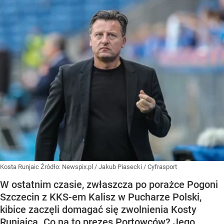
Kosta Runjaic
Źródło:
Newspix.pl
/
Jakub Piasecki / Cyfrasport
W ostatnim czasie, zwłaszcza po porażce Pogoni
Szczecin z KKS-em Kalisz w Pucharze Polski,
kibice zaczęli domagać się zwolnienia Kosty
Runjaica. Co na to prezes Portowców? Jego