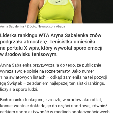
Aryna Sabalenka
/ Źródło:
Newspix.pl
/
Abaca
Liderka rankingu WTA Aryna Sabalenka znów
podgrzała atmosferę. Tenisistka umieściła
na portalu X wpis, który wywołał sporo emocji
w środowisku tenisowym.
Aryna Sabalenka przyzwyczaiła do tego, że publicznie
wyraża swoje opinie na różne tematy. Jako numer
1 na światowych listach – odkąd zamieniła
na tej pozycji
Igę Świątek
– ze zdaniem najlepszej tenisistki rankingu,
liczy się sporo ludzi.
Białorusinka funkcjonuje zresztą w środowisku od lat,
konsekwentnie dokładając do części sportowej, również
całkiem sporą aktywność w mediach społecznościowych.