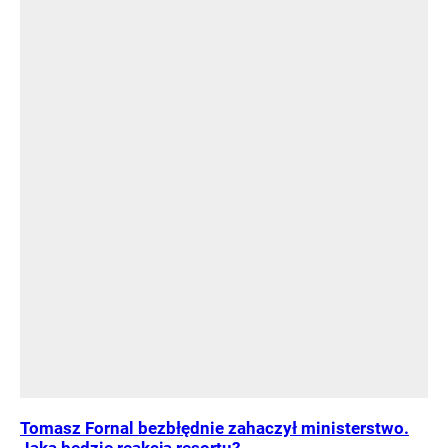
Tomasz Fornal bezbłędnie zahaczył ministerstwo.
Jaka będzie reakcja resortu?