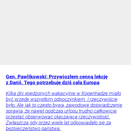
Gen. Pawlikowski: Przywiozłem cenną lekcję
z Danii. Tego potrzebuje dziś cała Europa
Kilka dni spędzonych wakacyjnie w Kopenhadze miało
być przede wszystkim odpoczynkiem. I rzeczywiście
było. Ale jak to często bywa, zawodowe doświadczenie
sprawia, że nawet podczas urlopu trudno całkowicie
przestać obserwować otaczającą rzeczywistość.
Zwłaszcza gdy przez wiele lat odpowiadało się za
bezpieczeństwo państwa.