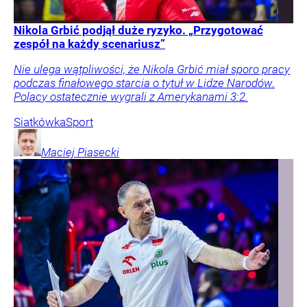
Nikola Grbić podjął duże ryzyko. „Przygotować
zespół na każdy scenariusz”
Nie ulega wątpliwości, że Nikola Grbić miał sporo pracy
podczas finałowego starcia o tytuł w Lidze Narodów.
Polacy ostatecznie wygrali z Amerykanami 3:2.
Siatkówka
Sport
Maciej
Piasecki