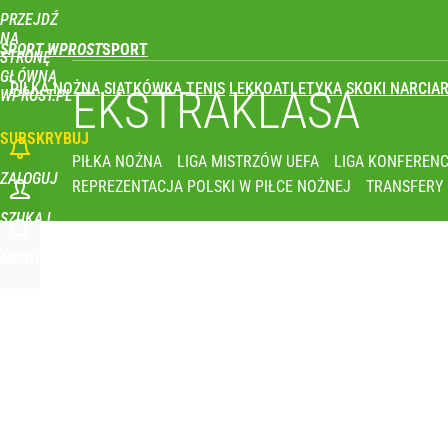
PRZEJDŹ
Udostępnij
3
Skomentuj
NA
SPORT WPROST
STRONĘ
GŁÓWNĄ
PIŁKA NOŻNA
SIATKÓWKA
TENIS
LEKKOATLETYKA
SKOKI NARCIAR
Co za cios dla reprezentacji Polski! Kontuzja i op
EKSTRAKLASA
WPROST.PL
SUBSKRYBUJ
dodaj
PIŁKA NOŻNA
LIGA MISTRZÓW UEFA
LIGA KONFERENC
ZALOGUJ
REPREZENTACJA POLSKI W PIŁCE NOŻNEJ
TRANSFERY
Klubowe Mistrzostwa Świata będą w Polsce! To wie
SZUKAJ
MENU
dodaj
Wróbel: Wywiad z Woydyłło o Idze Świątek obnaży
dodaj