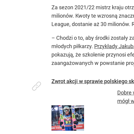
Za sezon 2021/22 mistrz kraju otrz
milionów. Kwoty te wzrosną znaczn
League, dostanie aż 30 milionów. 
– Chodzi o to, aby środki zostały
młodych piłkarzy.
Przykłady Jakub
pokazują, że szkolenie przynosi ef
zaangażowanych w powstanie proj
Zwrot akcji w sprawie polskiego 
Dobre 
mógł w