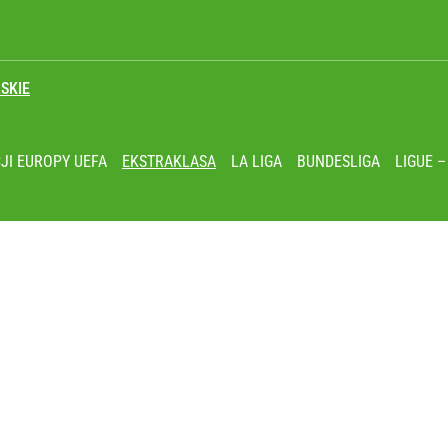
SKIE
eracja zamiast mistrzostw Europy
JI EUROPY UEFA
EKSTRAKLASA
LA LIGA
BUNDESLIGA
LIGUE –
lkie wyróżnienie
ł coś znacznie gorszego