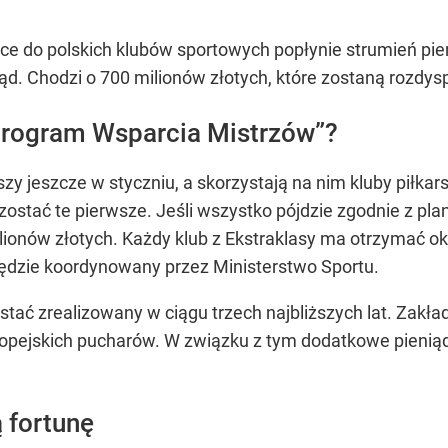
ce do polskich klubów sportowych popłynie strumień pie
d. Chodzi o 700 milionów złotych, które zostaną rozdy
rogram Wsparcia Mistrzów”?
ruszy jeszcze w styczniu, a skorzystają na nim kluby piłkar
stać te pierwsze. Jeśli wszystko pójdzie zgodnie z pla
ionów złotych. Każdy klub z Ekstraklasy ma otrzymać oko
będzie koordynowany przez Ministerstwo Sportu.
tać zrealizowany w ciągu trzech najbliższych lat. Zakład
pejskich pucharów. W związku z tym dodatkowe pieniądz
ą fortunę