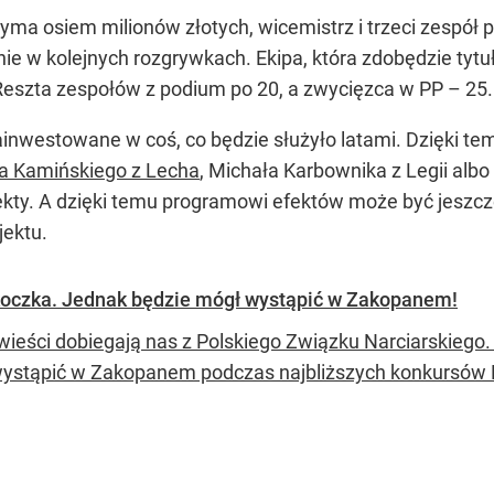
yma osiem milionów złotych, wicemistrz i trzeci zespół p
ie w kolejnych rozgrywkach. Ekipa, która zdobędzie tytu
Reszta zespołów z podium po 20, a zwycięzca w PP – 25.
 zainwestowane w coś, co będzie służyło latami. Dzięki 
a Kamińskiego z Lecha
, Michała Karbownika z Legii alb
ekty. A dzięki temu programowi efektów może być jeszcze
ektu.
skoczka. Jednak będzie mógł wystąpić w Zakopanem!
wieści dobiegają nas z Polskiego Związku Narciarskiego.
ystąpić w Zakopanem podczas najbliższych konkursów 