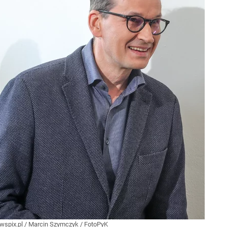
wspix.pl
/
Marcin Szymczyk / FotoPyK