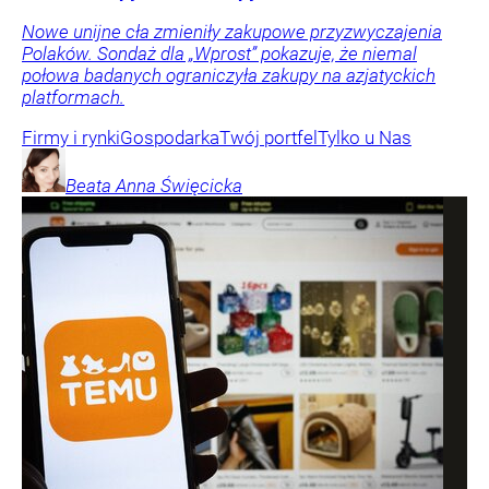
Nowe unijne cła zmieniły zakupowe przyzwyczajenia
Polaków. Sondaż dla „Wprost” pokazuje, że niemal
połowa badanych ograniczyła zakupy na azjatyckich
platformach.
Firmy i rynki
Gospodarka
Twój portfel
Tylko u Nas
Beata Anna
Święcicka