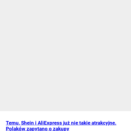
Temu, Shein i AliExpress już nie takie atrakcyjne.
Polaków zapytano o zakupy