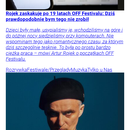
Rojek zaskakuje po 19 latach OFF Festivalu: Dziś
prawdopodobnie bym tego nie zrobił
Dzieci były małe, usypialiśmy je, wchodziliśmy na górę i
do późnej nocy siedzieliśmy przy komputerach. Nie
wspominam tego jako romantycznego czasu, za którym
dziś szczególnie tęsknię. To była po prostu bardzo
ciężka praca – mówi Artur Rojek o początkach OFF
Festivalu.
Rozrywka
Festiwale/Przeglądy
Muzyka
Tylko u Nas