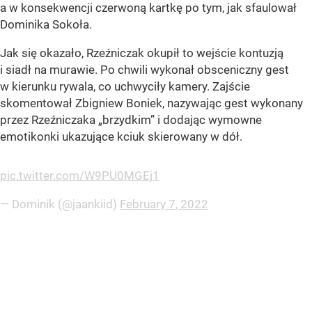
a w konsekwencji czerwoną kartkę po tym, jak sfaulował
Dominika Sokoła.
Jak się okazało, Rzeźniczak okupił to wejście kontuzją
i siadł na murawie. Po chwili wykonał obsceniczny gest
w kierunku rywala, co uchwyciły kamery. Zajście
skomentował Zbigniew Boniek, nazywając gest wykonany
przez Rzeźniczaka „brzydkim” i dodając wymowne
emotikonki ukazujące kciuk skierowany w dół.
pic.twitter.com/W9PU0MGEj1
— Dominik (@jaankiid)
February 7, 2022