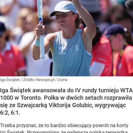
Iga Świątek
/ Źródło:
Newspix.pl
/
Zuma
Iga Świątek awansowała do IV rundy turnieju WTA
1000 w Toronto. Polka w dwóch setach rozprawiła
się ze Szwajcarką Viktorija Golubic, wygrywając
6:2, 6:1.
Trzeba przyznać, że to bardzo obiecujący powrót na korty
Igi Świątek. Przypomnijmy, że najlepsza polska tenisistka