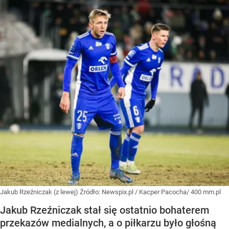
Jakub Rzeźniczak (z lewej)
Źródło:
Newspix.pl
/
Kacper Pacocha/ 400 mm.pl
Jakub Rzeźniczak stał się ostatnio bohaterem
przekazów medialnych, a o piłkarzu było głośną