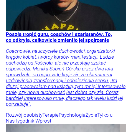
Poszła tropić guru, coachów i szarlatanów. To,
co odkryła, całkowicie zmieniło jej spojrzenie
Coachowie, nauczyciele duchowości, organizatorki
kręgów kobiet, twórcy kursów manifestacji. Ludzie
odchodzą od Kościoła, ale nie przestają szukać
odpowiedzi. Monika Sobień-Górska przez dwa lata
sprawdzała, co naprawdę kryje się za obietnicami
uzdrowienia, transformacji i odnalezienia sensu. „Im
dłużej pracowałam nad książką, tym mniej interesowało
mnie, czy nowa duchowość jest dobra czy zła. Coraz
bardziej interesowało mnie, dlaczego tak wielu ludzi jej
potrzebuje”.
Rozwój osobisty
Terapie
Psychologia
Życie
Tylko u
Nas
Tygodnik Wprost