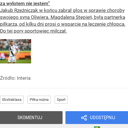
za wylotem nie jestem”
Jakub Rzeźniczak w końcu zabrał głos w sprawie choroby
swojego syna Oliwiera. Magdalena Stępień, była partnerka
piłkarza, od kilku dni prosi o wsparcie na leczenie chłopca.
Do tej pory sportowiec milczał.
Źródło:
Interia
Ekstraklasa
Piłka nożna
Sport
SKOMENTUJ
UDOSTĘPNIJ