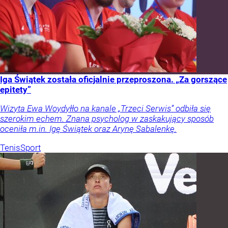
Iga Świątek została oficjalnie przeproszona. „Za gorszące
epitety”
Wizyta Ewa Woydyłło na kanale „Trzeci Serwis” odbiła się
szerokim echem. Znana psycholog w zaskakujący sposób
oceniła m.in. Igę Świątek oraz Arynę Sabalenkę.
Tenis
Sport