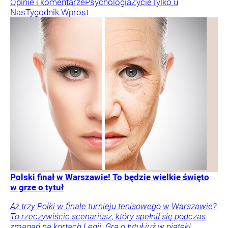
Opinie i komentarze
Psychologia
Życie
Tylko u
Nas
Tygodnik Wprost
Polski finał w Warszawie! To będzie wielkie święto
w grze o tytuł
Aż trzy Polki w finale turnieju tenisowego w Warszawie?
To rzeczywiście scenariusz, który spełnił się podczas
zmagań na kortach Legii. Gra o tytuł już w piątek!