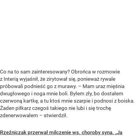
Co na to sam zainteresowany? Obrońca w rozmowie
z Interią wyjaśnił, że zirytował się, ponieważ rywale
próbowali podnieść go z murawy. – Mam uraz mięśnia
dwugłowego i noga mnie boli. Byłem zły, bo dostałem
czerwoną kartkę, a tu ktoś mnie szarpie i podnosi z boiska.
Żaden piłkarz czegoś takiego nie lubi i się trochę
zdenerwowałem – stwierdził.
Rzeźniczak przerwał milczenie ws. choroby syna. „Ja