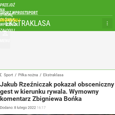
PRZEJDŹ
NA
SPORT WPROST
STRONĘ
GŁÓWNĄ
UBSKRYBUJ
EKSTRAKLASA
WPROST.PL
ZALOGUJ
MENU
Sport
/
Piłka nożna
/
Ekstraklasa
Jakub Rzeźniczak pokazał obsceniczny
gest w kierunku rywala. Wymowny
komentarz Zbigniewa Bońka
Dodano:
8
lutego
2022
16:17