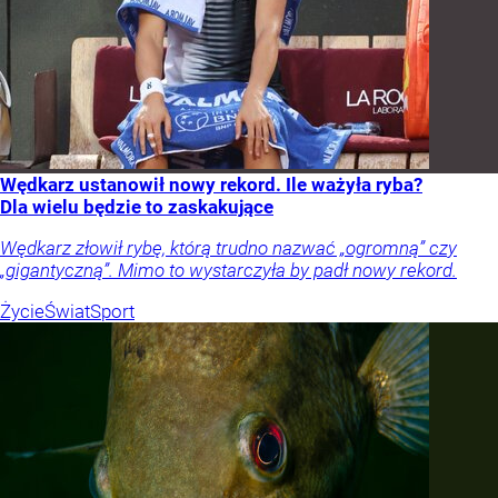
Wędkarz ustanowił nowy rekord. Ile ważyła ryba?
Dla wielu będzie to zaskakujące
Wędkarz złowił rybę, którą trudno nazwać „ogromną” czy
„gigantyczną”. Mimo to wystarczyła by padł nowy rekord.
Życie
Świat
Sport