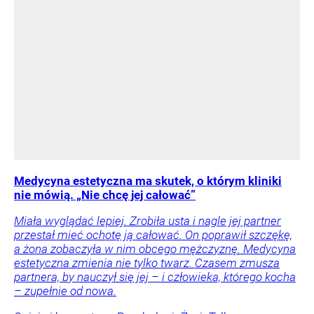
Medycyna estetyczna ma skutek, o którym kliniki
nie mówią. „Nie chcę jej całować”
Miała wyglądać lepiej. Zrobiła usta i nagle jej partner
przestał mieć ochotę ją całować. On poprawił szczękę,
a żona zobaczyła w nim obcego mężczyznę. Medycyna
estetyczna zmienia nie tylko twarz. Czasem zmusza
partnera, by nauczył się jej – i człowieka, którego kocha
– zupełnie od nowa.