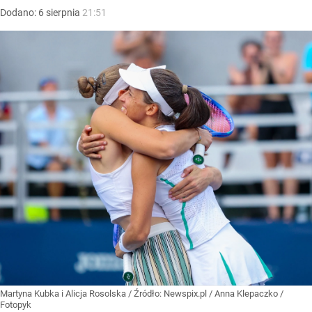
Dodano:
6
sierpnia
21:51
Martyna Kubka i Alicja Rosolska
/ Źródło:
Newspix.pl
/
Anna Klepaczko /
Fotopyk