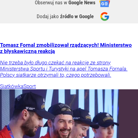
Obserwuj nas
w
Google News
Dodaj jako
źródło w Google
Tomasz Fornal zmobilizował rządzących! Ministerstwo
z błyskawiczną reakcją
Nie trzeba było długo czekać na reakcję ze strony
Ministerstwa Sportu i Turystyki na apel Tomasza Fornala.
Polscy siatkarze otrzymali to, czego potrzebowali.
Siatkówka
Sport