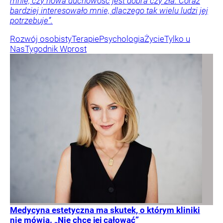
mnie, czy nowa duchowość jest dobra czy zła. Coraz
bardziej interesowało mnie, dlaczego tak wielu ludzi jej
potrzebuje”.
Rozwój osobisty
Terapie
Psychologia
Życie
Tylko u
Nas
Tygodnik Wprost
Medycyna estetyczna ma skutek, o którym kliniki
nie mówią. „Nie chcę jej całować”