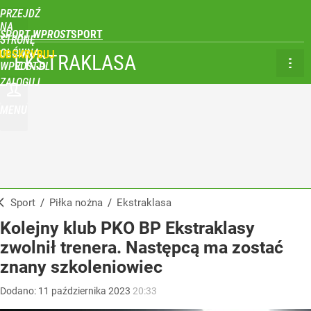
PRZEJDŹ
NA
SPORT WPROST
STRONĘ
GŁÓWNĄ
UBSKRYBUJ
EKSTRAKLASA
WPROST.PL
ZALOGUJ
MENU
Sport
/
Piłka nożna
/
Ekstraklasa
Kolejny klub PKO BP Ekstraklasy
zwolnił trenera. Następcą ma zostać
znany szkoleniowiec
Dodano:
11
października
2023
20:33