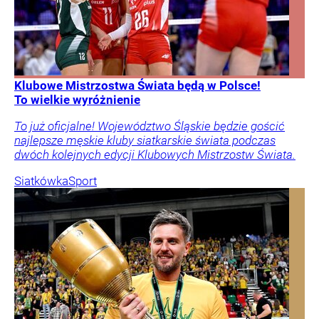
Klubowe Mistrzostwa Świata będą w Polsce!
To wielkie wyróżnienie
To już oficjalne! Województwo Śląskie będzie gościć
najlepsze męskie kluby siatkarskie świata podczas
dwóch kolejnych edycji Klubowych Mistrzostw Świata.
Siatkówka
Sport