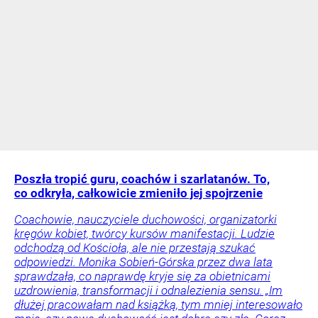
Poszła tropić guru, coachów i szarlatanów. To,
co odkryła, całkowicie zmieniło jej spojrzenie
Coachowie, nauczyciele duchowości, organizatorki
kręgów kobiet, twórcy kursów manifestacji. Ludzie
odchodzą od Kościoła, ale nie przestają szukać
odpowiedzi. Monika Sobień-Górska przez dwa lata
sprawdzała, co naprawdę kryje się za obietnicami
uzdrowienia, transformacji i odnalezienia sensu. „Im
dłużej pracowałam nad książką, tym mniej interesowało