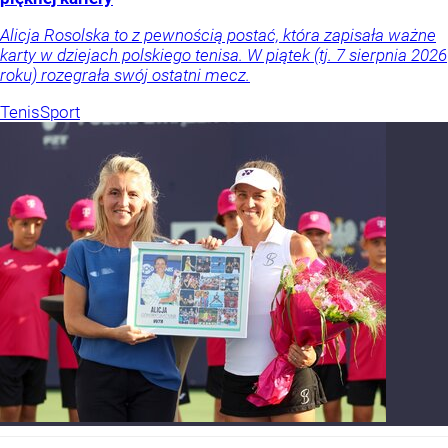
Alicja Rosolska to z pewnością postać, która zapisała ważne
karty w dziejach polskiego tenisa. W piątek (tj. 7 sierpnia 2026
roku) rozegrała swój ostatni mecz.
Tenis
Sport