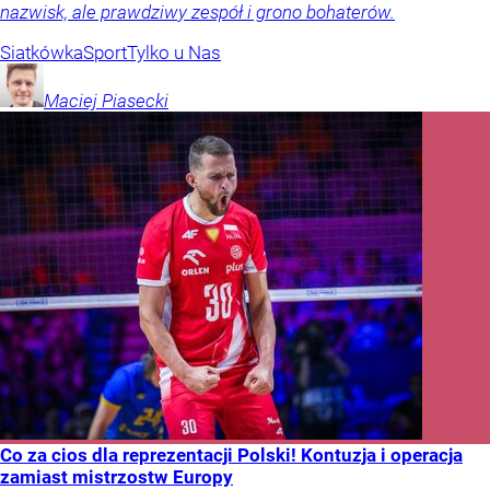
nazwisk, ale prawdziwy zespół i grono bohaterów.
Siatkówka
Sport
Tylko u Nas
Maciej
Piasecki
Co za cios dla reprezentacji Polski! Kontuzja i operacja
zamiast mistrzostw Europy