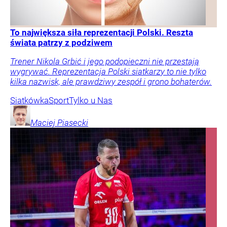
To największa siła reprezentacji Polski. Reszta
świata patrzy z podziwem
Trener Nikola Grbić i jego podopieczni nie przestają
wygrywać. Reprezentacja Polski siatkarzy to nie tylko
kilka nazwisk, ale prawdziwy zespół i grono bohaterów.
Siatkówka
Sport
Tylko u Nas
Maciej
Piasecki