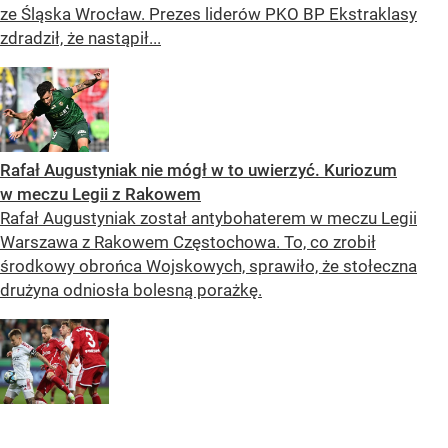
ze Śląska Wrocław. Prezes liderów PKO BP Ekstraklasy
zdradził, że nastąpił...
Rafał Augustyniak nie mógł w to uwierzyć. Kuriozum
w meczu Legii z Rakowem
Rafał Augustyniak został antybohaterem w meczu Legii
Warszawa z Rakowem Częstochowa. To, co zrobił
środkowy obrońca Wojskowych, sprawiło, że stołeczna
drużyna odniosła bolesną porażkę.