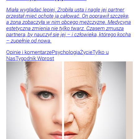
Miała wyglądać lepiej. Zrobiła usta i nagle jej partner
przestał mieć ochotę ją całować. On poprawił szczękę,
a żona zobaczyła w nim obcego mężczyznę. Medycyna
estetyczna zmienia nie tylko twarz. Czasem zmusza
partnera, by nauczył się jej – i człowieka, którego kocha
– zupełnie od nowa.
Opinie i komentarze
Psychologia
Życie
Tylko u
Nas
Tygodnik Wprost