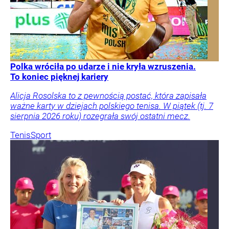
Polka wróciła po udarze i nie kryła wzruszenia.
To koniec pięknej kariery
Alicja Rosolska to z pewnością postać, która zapisała
ważne karty w dziejach polskiego tenisa. W piątek (tj. 7
sierpnia 2026 roku) rozegrała swój ostatni mecz.
Tenis
Sport