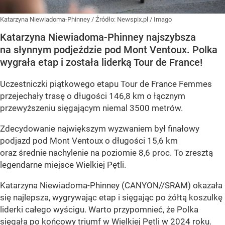
Katarzyna Niewiadoma-Phinney
/ Źródło:
Newspix.pl
/
Imago
Katarzyna Niewiadoma-Phinney najszybsza
na słynnym podjeździe pod Mont Ventoux. Polka
wygrała etap i została liderką Tour de France!
Uczestniczki piątkowego etapu Tour de France Femmes
przejechały trasę o długości 146,8 km o łącznym
przewyższeniu sięgającym niemal 3500 metrów.
Zdecydowanie największym wyzwaniem był finałowy
podjazd pod Mont Ventoux o długości 15,6 km
oraz średnie nachylenie na poziomie 8,6 proc. To zresztą
legendarne miejsce Wielkiej Pętli.
Katarzyna Niewiadoma-Phinney (CANYON//SRAM) okazała
się najlepsza, wygrywając etap i sięgając po żółtą koszulkę
liderki całego wyścigu. Warto przypomnieć, że Polka
sięgała po końcowy triumf w Wielkiej Pętli w 2024 roku.