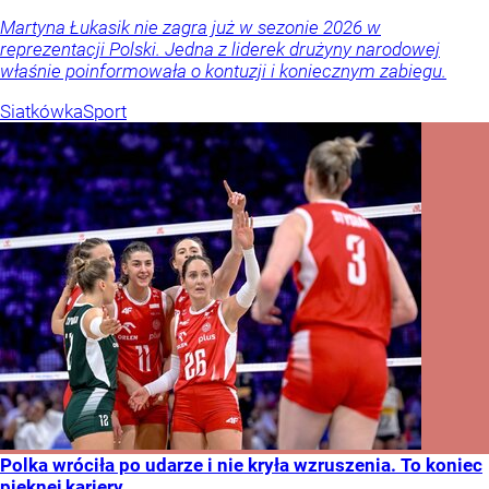
Martyna Łukasik nie zagra już w sezonie 2026 w
reprezentacji Polski. Jedna z liderek drużyny narodowej
właśnie poinformowała o kontuzji i koniecznym zabiegu.
Siatkówka
Sport
Polka wróciła po udarze i nie kryła wzruszenia. To koniec
pięknej kariery