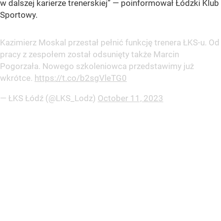
w dalszej karierze trenerskiej” — poinformował Łódzki Klub
Sportowy.
Kazimierz Moskal przestał pełnić funkcję trenera ŁKS-u. Od
pracy z zespołem został odsunięty także Marcin
Pogorzała. Nowego szkoleniowca przedstawimy już
wkrótce.
https://t.co/b2sgVleTG0
— ŁKS Łódź (@LKS_Lodz)
October 11, 2023