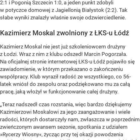
2:1 i Pogonią Szczecin 1:0, a jeden punkt zdobyli
w potyczce domowej z Jagiellonią Białystok (2:2). Tak
słabe wyniki znalazły właśnie swoje odzwierciedlenie.
Kazimierz Moskal zwolniony z ŁKS-u Łódź
Kazimierz Moskal nie jest już szkoleniowcem drużyny
z Łodzi. Wraz z nim z klubu odszedł Marcin Pogorzała.
Na oficjalnej stronie internetowej ŁKS-u Łódź pojawiło się
zawiadomienie, w którym przekazano o zakończeniu
współpracy. Klub wyraził radość ze wszystkiego, co 56-
latek wniósł do zespołu oraz podziękowano mu za całą
pracę, jaką włożył w funkcjonowanie całej drużyny.
„Teraz nadszedł czas rozstania, więc bardzo dziękujemy
Kazimierzowi Moskalowi za jego zaangażowanie i wiele
radości, których dostarczyły nam, zwłaszcza w poprzednim
zwieńczonym awansem sezonie, spotkania z udziałem
»Rycerzy Wiosny«, życząc przy tej okazji powodzenia