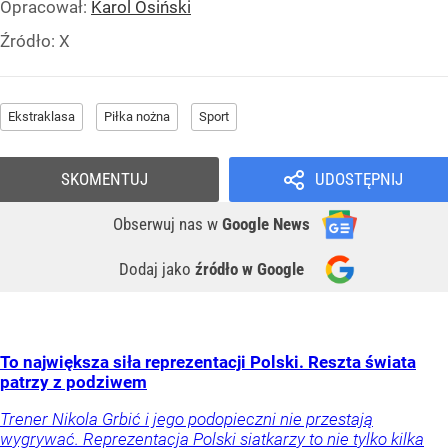
Opracował:
Karol Osiński
Źródło:
X
Ekstraklasa
Piłka nożna
Sport
SKOMENTUJ
UDOSTĘPNIJ
Obserwuj nas
w
Google News
Dodaj jako
źródło w Google
To największa siła reprezentacji Polski. Reszta świata
patrzy z podziwem
Trener Nikola Grbić i jego podopieczni nie przestają
wygrywać. Reprezentacja Polski siatkarzy to nie tylko kilka