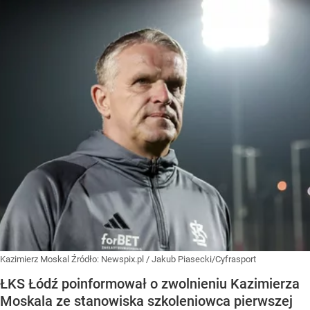
Kazimierz Moskal
Źródło:
Newspix.pl
/
Jakub Piasecki/Cyfrasport
ŁKS Łódź poinformował o zwolnieniu Kazimierza
Moskala ze stanowiska szkoleniowca pierwszej