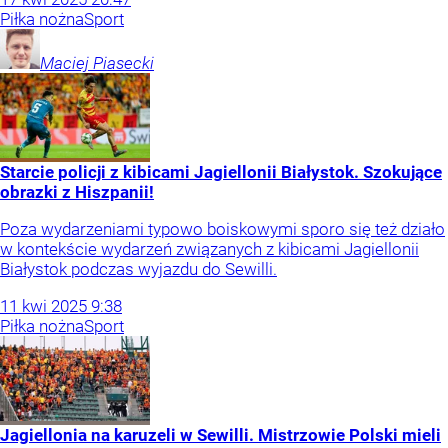
Piłka nożna
Sport
Maciej
Piasecki
Starcie policji z kibicami Jagiellonii Białystok. Szokujące
obrazki z Hiszpanii!
Poza wydarzeniami typowo boiskowymi sporo się też działo
w kontekście wydarzeń związanych z kibicami Jagiellonii
Białystok podczas wyjazdu do Sewilli.
11
kwi
2025
9:38
Piłka nożna
Sport
Jagiellonia na karuzeli w Sewilli. Mistrzowie Polski mieli