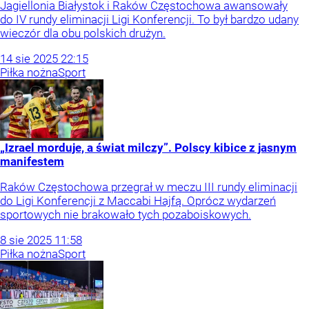
Jagiellonia Białystok i Raków Częstochowa awansowały
do IV rundy eliminacji Ligi Konferencji. To był bardzo udany
wieczór dla obu polskich drużyn.
14
sie
2025
22:15
Piłka nożna
Sport
„Izrael morduje, a świat milczy”. Polscy kibice z jasnym
manifestem
Raków Częstochowa przegrał w meczu III rundy eliminacji
do Ligi Konferencji z Maccabi Hajfą. Oprócz wydarzeń
sportowych nie brakowało tych pozaboiskowych.
8
sie
2025
11:58
Piłka nożna
Sport