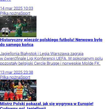
14
mar
2025
10:03
Piłka nożna
Sport
Historyczny wieczór polskiego futbolu! Nerwowo było
do samego końca
Jagiellonia Białystok i Legia Warszawa zagrają
w ćwierćfinale Ligi Konferencji UEFA. W pokonanym polu
pozostały belgijski Cercle Brugge i norweskie Molde FK.
13
mar
2025
23:38
Piłka nożna
Sport
Mistrz Polski pokazał, jak się wygrywa w Europie!
Cudowny gol Jagiellonii