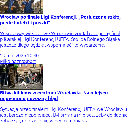
Wrocław po finale Ligi Konferencji. „Potłuczone szkło,
puste butelki i puszki”
W środowy wieczór we Wrocławiu został rozegrany finał
piłkarskiej Ligi Konferencji UEFA. Stolica Dolnego Śląska
jeszcze długo będzie „wspominać” to wydarzenie.
29
maj
2025
10:40
Piłka nożna
Sport
Bitwa kibiców w centrum Wrocławia. Na miejscu
popełniono poważny błąd
Sytuacja przed finałem Ligi Konferencji UEFA we Wrocławiu
jest bardzo niepokojąca. Byliśmy na miejscu, żeby dokładnie
zobaczyć, co dzieje się w centrum miasta.