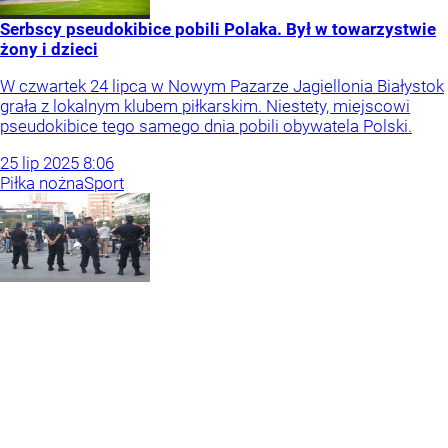
Serbscy pseudokibice pobili Polaka. Był w towarzystwie
żony i dzieci
W czwartek 24 lipca w Nowym Pazarze Jagiellonia Białystok
grała z lokalnym klubem piłkarskim. Niestety, miejscowi
pseudokibice tego samego dnia pobili obywatela Polski.
25
lip
2025
8:06
Piłka nożna
Sport