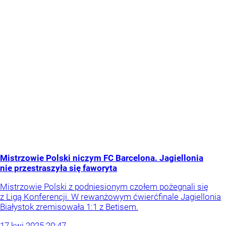
Mistrzowie Polski niczym FC Barcelona. Jagiellonia
nie przestraszyła się faworyta
Mistrzowie Polski z podniesionym czołem pożegnali się
z Ligą Konferencji. W rewanżowym ćwierćfinale Jagiellonia
Białystok zremisowała 1:1 z Betisem.
17
kwi
2025
20:47