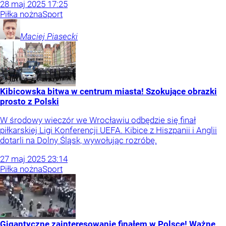
28
maj
2025
17:25
Piłka nożna
Sport
Maciej
Piasecki
Kibicowska bitwa w centrum miasta! Szokujące obrazki
prosto z Polski
W środowy wieczór we Wrocławiu odbędzie się finał
piłkarskiej Ligi Konferencji UEFA. Kibice z Hiszpanii i Anglii
dotarli na Dolny Śląsk, wywołując rozróbę.
27
maj
2025
23:14
Piłka nożna
Sport
Gigantyczne zainteresowanie finałem w Polsce! Ważne