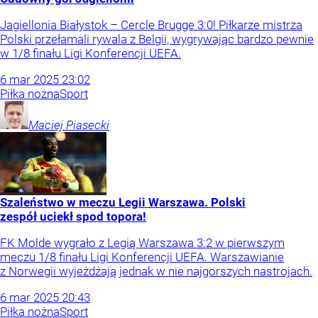
Jagiellonia Białystok – Cercle Brugge 3:0! Piłkarze mistrza
Polski przełamali rywala z Belgii, wygrywając bardzo pewnie
w 1/8 finału Ligi Konferencji UEFA.
6
mar
2025
23:02
Piłka nożna
Sport
Maciej
Piasecki
Szaleństwo w meczu Legii Warszawa. Polski
zespół uciekł spod topora!
FK Molde wygrało z Legią Warszawa 3:2 w pierwszym
meczu 1/8 finału Ligi Konferencji UEFA. Warszawianie
z Norwegii wyjeżdżają jednak w nie najgorszych nastrojach.
6
mar
2025
20:43
Piłka nożna
Sport