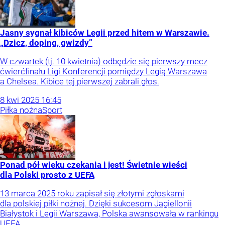
Jasny sygnał kibiców Legii przed hitem w Warszawie.
„Dzicz, doping, gwizdy”
W czwartek (tj. 10 kwietnia) odbędzie się pierwszy mecz
ćwierćfinału Ligi Konferencji pomiędzy Legią Warszawa
a Chelsea. Kibice tej pierwszej zabrali głos.
8
kwi
2025
16:45
Piłka nożna
Sport
Ponad pół wieku czekania i jest! Świetnie wieści
dla Polski prosto z UEFA
13 marca 2025 roku zapisał się złotymi zgłoskami
dla polskiej piłki nożnej. Dzięki sukcesom Jagiellonii
Białystok i Legii Warszawa, Polska awansowała w rankingu
UEFA.