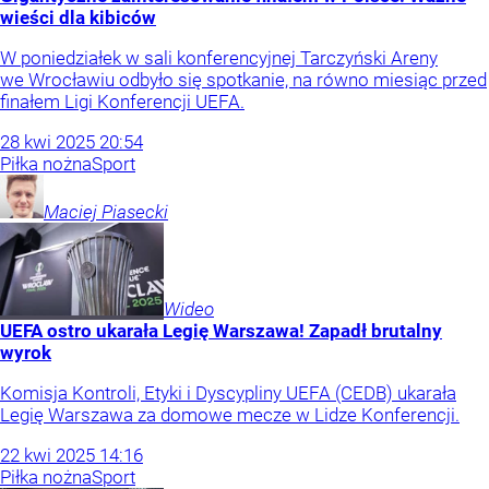
wieści dla kibiców
W poniedziałek w sali konferencyjnej Tarczyński Areny
we Wrocławiu odbyło się spotkanie, na równo miesiąc przed
finałem Ligi Konferencji UEFA.
28
kwi
2025
20:54
Piłka nożna
Sport
Maciej
Piasecki
Wideo
UEFA ostro ukarała Legię Warszawa! Zapadł brutalny
wyrok
Komisja Kontroli, Etyki i Dyscypliny UEFA (CEDB) ukarała
Legię Warszawa za domowe mecze w Lidze Konferencji.
22
kwi
2025
14:16
Piłka nożna
Sport