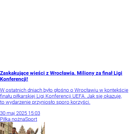
Zaskakujące wieści z Wrocławia. Miliony za finał Ligi
Konferencji!
W ostatnich dniach było głośno o Wrocławiu w kontekście
finału piłkarskiej Ligi Konferencji UEFA. Jak się okazuje,
to wydarzenie przyniosło sporo korzyści.
30
maj
2025
15:03
Piłka nożna
Sport