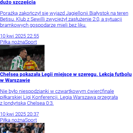
dużo szczęścia
Porażką zakończył się wyjazd Jagiellonii Białystok na teren
Betisu. Klub z Sewilli zwyciężył zasłużenie 2:0, a sytuacji
bramkowych gospodarze mieli bez liku.
10
kwi
2025
22:55
Piłka nożna
Sport
Chelsea pokazała Legii miejsce w szeregu. Lekcja futbolu
w Warszawie
Nie było niespodzianki w czwartkowym ćwierćfinale
piłkarskiej Ligi Konferencji. Legia Warszawa przegrała
z londyńską Chelsea 0:3.
10
kwi
2025
20:37
Piłka nożna
Sport