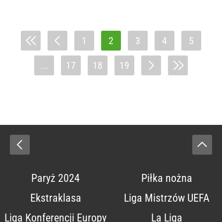
1
2
3
4
5
...
17
18
19
Paryż 2024
Piłka nożna
Ekstraklasa
Liga Mistrzów UEFA
Liga Konferencji Europy
La Liga