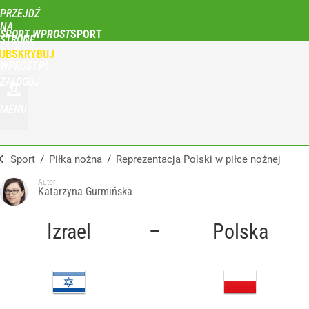
PRZEJDŹ
NA
SPORT WPROST
STRONĘ
GŁÓWNĄ
UBSKRYBUJ
WPROST.PL
ZALOGUJ
MENU
Sport
/
Piłka nożna
/
Reprezentacja Polski w piłce nożnej
Autor:
Katarzyna Gurmińska
Izrael
–
Polska