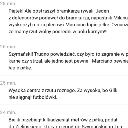
28 min.
Piątek! Ale postraszył bramkarza rywali. Jeden
z defensorów podawał do bramkarza, napastnik Milanu
wyskoczył mu za pleców i Marciano łapie piłkę. Oznacza
że mamy rzut wolny pośredni w polu karnym!!!
26 min.
Szymański! Trudno powiedzieć, czy było to zagranie w 
karne czy strzał, ale jedno jest pewne - Marciano pewni
łapie piłkę.
25 min.
Wysoka centra z rzutu rożnego. Za wysoka, bo Glik
nie sięgnął futbolówki.
24 min.
Bielik przebiegł kilkadziesiąt metrów z piłką, podał
do Zielińskiego, który rozegrał do Szymańskiego, ten