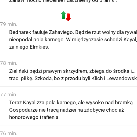
79 min.
Bednarek fauluje Zahaviego. Będzie rzut wolny dla rywal
nieopodal pola karnego. W międzyczasie schodzi Kayal,
za niego Elmkies.
78 min.
Zieliński pędzi prawym skrzydłem, zbiega do środka i...
traci piłkę. Szkoda, bo z przodu byli Klich i Lewandowsk
77 min.
Teraz Kayal zza pola karnego, ale wysoko nad bramką.
Gospodarze nie tracą nadziei na zdobycie chociaż
honorowego trafienia.
76 min.