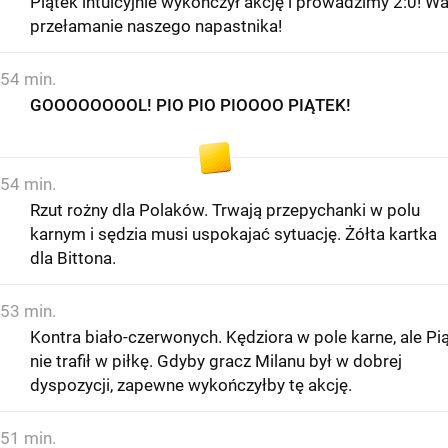
Piątek intuicyjnie wykończył akcję i prowadzimy 2:0! W
przełamanie naszego napastnika!
54 min.
GOOOOOOOOL! PIO PIO PIOOOO PIĄTEK!
54 min.
Rzut rożny dla Polaków. Trwają przepychanki w polu
karnym i sędzia musi uspokajać sytuację. Żółta kartka
dla Bittona.
53 min.
Kontra biało-czerwonych. Kędziora w pole karne, ale Pi
nie trafił w piłkę. Gdyby gracz Milanu był w dobrej
dyspozycji, zapewne wykończyłby tę akcję.
51 min.