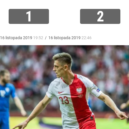
1
2
16
listopada
2019
19:52
/
16
listopada
2019
22:46