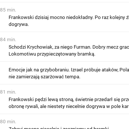
85 min.
Frankowski dzisiaj mocno niedokładny. Po raz kolejny ź
dogrywa.
84 min.
Schodzi Krychowiak, za niego Furman. Dobry mecz gra
Lokomotiwu przypieczętowany bramką.
Emocje jak na grzybobraniu. Izrael próbuje ataków, Pol
nie zamierzają szarżować tempa.
81 min.
Frankowski pędzi lewą stroną, świetnie przedarł się prz
obronę rywali, ale niestety niecelnie dogrywa w pole kar
80 min.
Zahavi mocno niecelnie i zaczniemy od bramki.