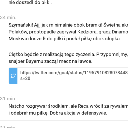
nie doszedł do piłki.
34 min.
Szymański! Ajjj jak minimalnie obok bramki! Świetna ak
Polaków, prostopadle zagrywał Kędziora, gracz Dinam
Moskwa doszedł do piłki i posłał piłkę obok słupka.
Ciężko będzie z realizacją tego życzenia. Przypomnijmy,
snajper Bayernu zaczął mecz na ławce.
https://twitter.com/goal/status/1195791082807844
s=20
31 min.
Natcho rozgrywał środkiem, ale Reca wrócił za rywale
i odebrał mu piłkę. Dobra akcja w defensywie.
31 min.