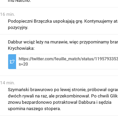
mu Natcho.
16 min.
Podopieczni Brzęczka uspokajają grę. Kontynuujemy at
pozycyjny.
Dabbur wciąż leży na murawie, więc przypominamy br
Krychowiaka:
https://twitter.com/feuille_match/status/11957933
s=20
14 min.
Szymański brawurowo po lewej stronie, próbował ogra
dwóch rywali na raz, ale przekombinował. Po chwili Glik
znowu bezpardonowo potraktował Dabbura i sędzia
upomina naszego stopera.