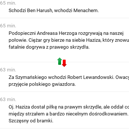
65 min.
Schodzi Ben Harush, wchodzi Menachem.
65 min.
Podopieczni Andreasa Herzoga rozgrywają na naszej
połowie. Ciężar gry bierze na siebie Haziza, który znowu
fatalnie dogrywa z prawego skrzydła.
63 min.
Za Szymańskiego wchodzi Robert Lewandowski. Owac
przyjęcie polskiego gwiazdora.
63 min.
Oj. Haziza dostał piłkę na prawym skrzydle, ale oddał c
między strzałem a bardzo niecelnym dośrodkowaniem.
Szczęsny od bramki.