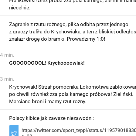
Frankowski! Ależ próba zza pola karnego, ale minimalni
niecelnie.
Zagranie z rzutu rożnego, piłka odbita przez jednego
z graczy trafiła do Krychowiaka, a ten z bliskiej odległoś
znalazł drogę do bramki. Prowadzimy 1:0!
4 min.
GOOOOOOOOL! Krychoooowiak!
3 min.
Krychowiak! Strzał pomocnika Lokomotiwa zablokowan
po chwili również zza pola karnego próbował Zieliński.
Marciano broni i mamy rzut rożny.
Polscy kibice jak zawsze niezawodni:
https://twitter.com/sport_tvppl/status/1195790188