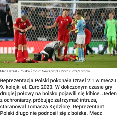
Mecz Izrael - Polska
Źródło:
Newspix.pl
/
Piotr Kucza/Fotopyk
Reprezentacja Polski pokonała Izrael 2:1 w meczu
9. kolejki el. Euro 2020. W doliczonym czasie gry
drugiej połowy na boisku pojawili się kibice. Jeden
z ochroniarzy, próbując zatrzymać intruza,
staranował Tomasza Kędziorę. Reprezentant
Polski długo nie podnosił się z boiska. Mecz