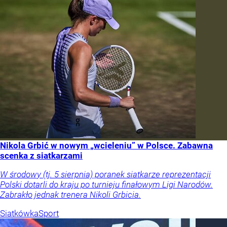
Nikola Grbić w nowym „wcieleniu” w Polsce. Zabawna
scenka z siatkarzami
W środowy (tj. 5 sierpnia) poranek siatkarze reprezentacji
Polski dotarli do kraju po turnieju finałowym Ligi Narodów.
Zabrakło jednak trenera Nikoli Grbicia.
Siatkówka
Sport