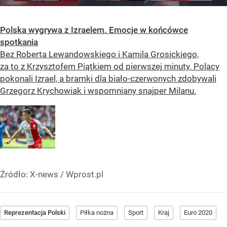
Polska wygrywa z Izraelem. Emocje w końcówce
spotkania
Bez Roberta Lewandowskiego i Kamila Grosickiego,
za to z Krzysztofem Piątkiem od pierwszej minuty. Polacy
pokonali Izrael, a bramki dla biało-czerwonych zdobywali
Grzegorz Krychowiak i wspomniany snajper Milanu.
Źródło:
X-news
/
Wprost.pl
Reprezentacja Polski
Piłka nożna
Sport
Kraj
Euro 2020