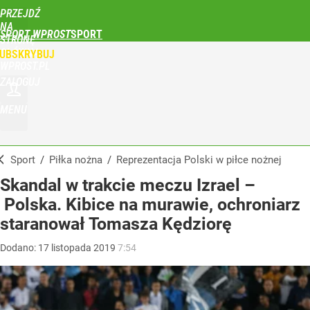
PRZEJDŹ
NA
SPORT WPROST
STRONĘ
GŁÓWNĄ
UBSKRYBUJ
WPROST.PL
ZALOGUJ
MENU
Sport
/
Piłka nożna
/
Reprezentacja Polski w piłce nożnej
Skandal w trakcie meczu Izrael –
Polska. Kibice na murawie, ochroniarz
staranował Tomasza Kędziorę
Dodano:
17
listopada
2019
7:54