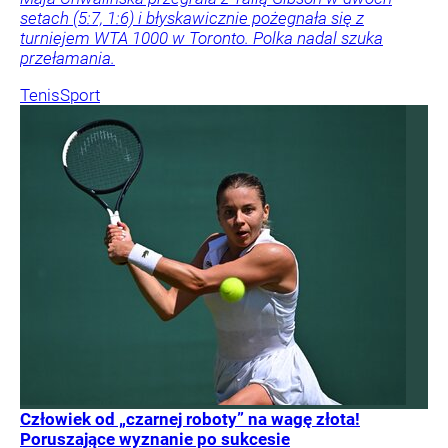
setach (5:7, 1:6) i błyskawicznie pożegnała się z
turniejem WTA 1000 w Toronto. Polka nadal szuka
przełamania.
Tenis
Sport
Człowiek od „czarnej roboty” na wagę złota!
Poruszające wyznanie po sukcesie