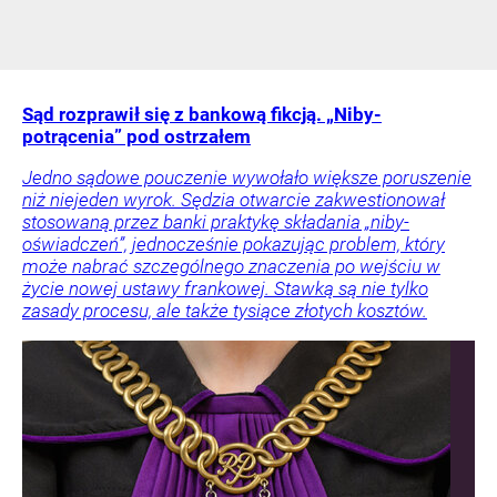
Sąd rozprawił się z bankową fikcją. „Niby-
potrącenia” pod ostrzałem
Jedno sądowe pouczenie wywołało większe poruszenie
niż niejeden wyrok. Sędzia otwarcie zakwestionował
stosowaną przez banki praktykę składania „niby-
oświadczeń”, jednocześnie pokazując problem, który
może nabrać szczególnego znaczenia po wejściu w
życie nowej ustawy frankowej. Stawką są nie tylko
zasady procesu, ale także tysiące złotych kosztów.