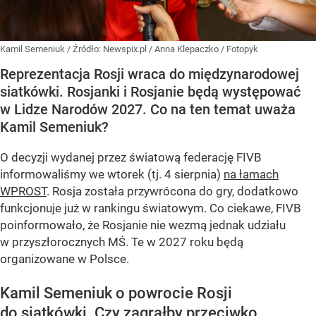
Kamil Semeniuk
/ Źródło:
Newspix.pl
/
Anna Klepaczko / Fotopyk
Reprezentacja Rosji wraca do międzynarodowej
siatkówki. Rosjanki i Rosjanie będą występować
w Lidze Narodów 2027. Co na ten temat uważa
Kamil Semeniuk?
O decyzji wydanej przez światową federację FIVB
informowaliśmy we wtorek (tj. 4 sierpnia)
na łamach
WPROST
. Rosja została przywrócona do gry, dodatkowo
funkcjonuje już w rankingu światowym. Co ciekawe, FIVB
poinformowało, że Rosjanie nie wezmą jednak udziału
w przyszłorocznych MŚ. Te w 2027 roku będą
organizowane w Polsce.
Kamil Semeniuk o powrocie Rosji
do siatkówki. Czy zagrałby przeciwko