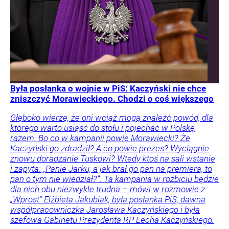
Była posłanka o wojnie w PiS: Kaczyński nie chce
zniszczyć Morawieckiego. Chodzi o coś większego
Głęboko wierzę, że oni wciąż mogą znaleźć powód, dla
którego warto usiąść do stołu i pojechać w Polskę
razem. Bo co w kampanii powie Morawiecki? Że
Kaczyński go zdradził? A co powie prezes? Wyciągnie
znowu doradzanie Tuskowi? Wtedy ktoś na sali wstanie
i zapyta: „Panie Jarku, a jak brał go pan na premiera, to
pan o tym nie wiedział?”. Ta kampania w rozbiciu będzie
dla nich obu niezwykle trudna – mówi w rozmowie z
„Wprost” Elżbieta Jakubiak, była posłanka PiS, dawna
współpracowniczka Jarosława Kaczyńskiego i była
szefowa Gabinetu Prezydenta RP Lecha Kaczyńskiego.