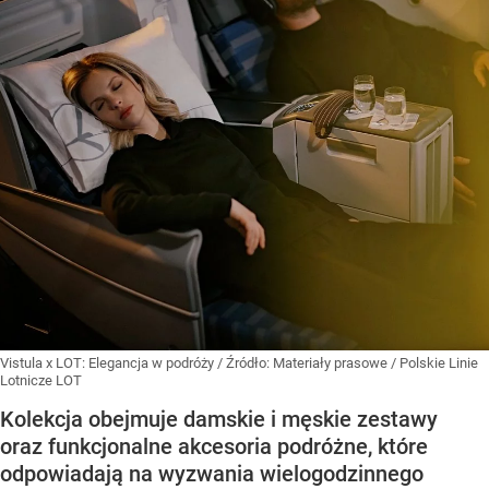
Vistula x LOT: Elegancja w podróży
/ Źródło:
Materiały prasowe
/
Polskie Linie
Lotnicze LOT
Kolekcja obejmuje damskie i męskie zestawy
oraz funkcjonalne akcesoria podróżne, które
odpowiadają na wyzwania wielogodzinnego