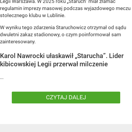
Legii Warszawa. W 2025 roku „Staruch” miał złamać
regulamin imprezy masowej podczas wyjazdowego meczu
stołecznego klubu w Lublinie.
W wyniku tego zdarzenia Staruchowicz otrzymał od sądu
dwuletni zakaz stadionowy, o czym poinformował sam
zainteresowany.
Karol Nawrocki ułaskawił „Starucha”. Lider
kibicowskiej Legii przerwał milczenie
...
CZYTAJ DALEJ