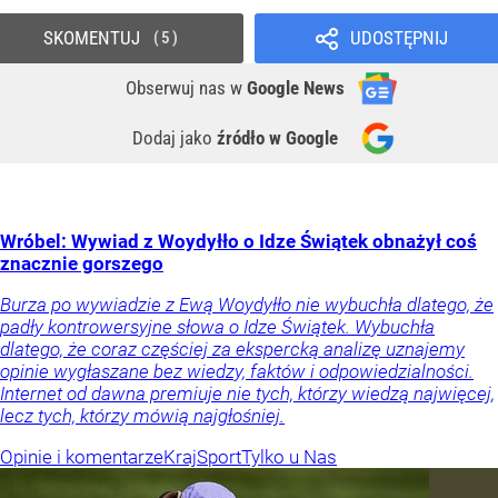
SKOMENTUJ
UDOSTĘPNIJ
5
Obserwuj nas
w
Google News
Dodaj jako
źródło w Google
Wróbel: Wywiad z Woydyłło o Idze Świątek obnażył coś
znacznie gorszego
Burza po wywiadzie z Ewą Woydyłło nie wybuchła dlatego, że
padły kontrowersyjne słowa o Idze Świątek. Wybuchła
dlatego, że coraz częściej za ekspercką analizę uznajemy
opinie wygłaszane bez wiedzy, faktów i odpowiedzialności.
Internet od dawna premiuje nie tych, którzy wiedzą najwięcej,
lecz tych, którzy mówią najgłośniej.
Opinie i komentarze
Kraj
Sport
Tylko u Nas