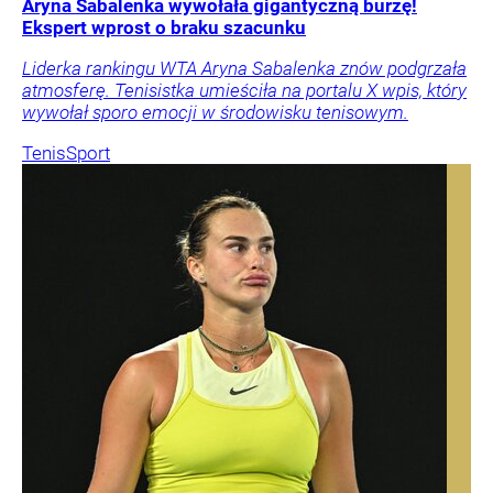
Aryna Sabalenka wywołała gigantyczną burzę!
Ekspert wprost o braku szacunku
Liderka rankingu WTA Aryna Sabalenka znów podgrzała
atmosferę. Tenisistka umieściła na portalu X wpis, który
wywołał sporo emocji w środowisku tenisowym.
Tenis
Sport