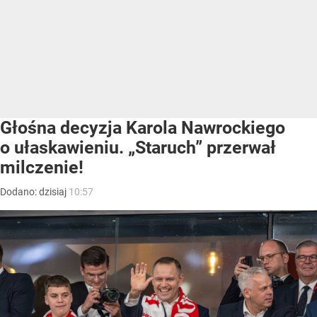
Głośna decyzja Karola Nawrockiego
o ułaskawieniu. „Staruch” przerwał
milczenie!
Dodano:
dzisiaj
10:57