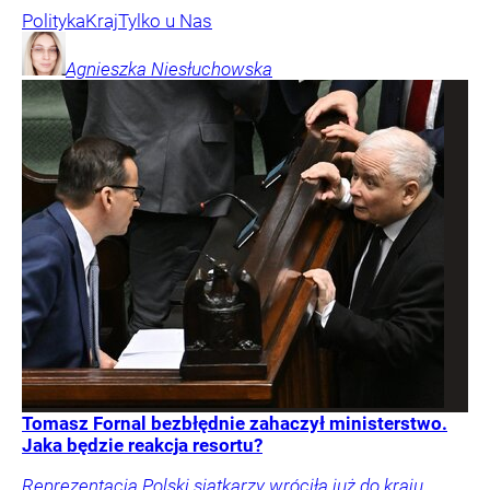
Polityka
Kraj
Tylko u Nas
Agnieszka
Niesłuchowska
Tomasz Fornal bezbłędnie zahaczył ministerstwo.
Jaka będzie reakcja resortu?
Reprezentacja Polski siatkarzy wróciła już do kraju.