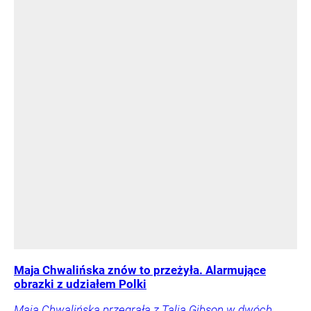
Maja Chwalińska znów to przeżyła. Alarmujące
obrazki z udziałem Polki
Maja Chwalińska przegrała z Talią Gibson w dwóch