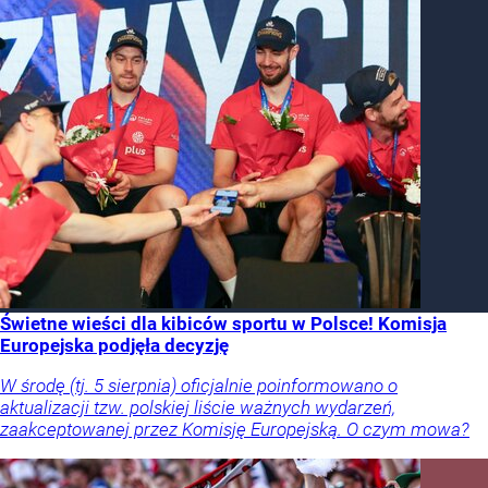
Świetne wieści dla kibiców sportu w Polsce! Komisja
Europejska podjęła decyzję
W środę (tj. 5 sierpnia) oficjalnie poinformowano o
aktualizacji tzw. polskiej liście ważnych wydarzeń,
zaakceptowanej przez Komisję Europejską. O czym mowa?