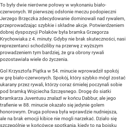
To były dwie nierówne połowy w wykonaniu biało-
czerwonych. W pierwszej odsłonie meczu podopieczni
Jerzego Brzęczka zdecydowanie dominowali nad rywalem,
przeprowadzając szybkie i składne akcje. Potwierdzeniem
dobrej dyspozycji Polaków była bramka Grzegorza
Krychowiaka z 4. minuty. Gdyby nie brak skuteczności, nasi
reprezentanci schodziliby na przerwę z wyższym
prowadzeniem tym bardziej, że gra obrony rywali
pozostawiała wiele do życzenia.
Gol Krzysztofa Piątka w 54. minucie wprowadził spokój
w grę biało-czerwonych. Spokój, który szybko mógł zostać
ukarany przez rywali, którzy coraz śmielej poczynali sobie
pod bramką Wojciecha Szczęsnego. Drogę do siatki
bramkarza Juventusu znalazł w końcu Dabbur, ale jego
trafienie w 88. minucie okazało się jedynie golem
honorowym. Druga połowa była wprawdzie nudniejsza,
ale na brak emocji kibice nie mogli narzekać. Działo się
szczególnie w końcówce spotkania, kiedy to na boisku