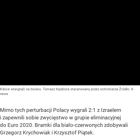
Kibice wtargnęli na boisko. Tomasz Kędziora staranowany przez ochroniarza
Źródło:
X-
news
Mimo tych perturbacji Polacy wygrali 2:1 z Izraelem
i zapewnili sobie zwycięstwo w grupie eliminacyjnej
do Euro 2020. Bramki dla biało-czerwonych zdobywali
Grzegorz Krychowiak i Krzysztof Piątek.