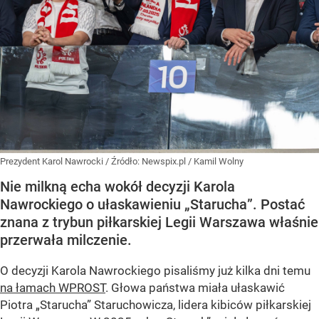
Prezydent Karol Nawrocki
/ Źródło:
Newspix.pl
/
Kamil Wolny
Nie milkną echa wokół decyzji Karola
Nawrockiego o ułaskawieniu „Starucha”. Postać
znana z trybun piłkarskiej Legii Warszawa właśnie
przerwała milczenie.
O decyzji Karola Nawrockiego pisaliśmy już kilka dni temu
na łamach WPROST
. Głowa państwa miała ułaskawić
Piotra „Starucha” Staruchowicza, lidera kibiców piłkarskiej