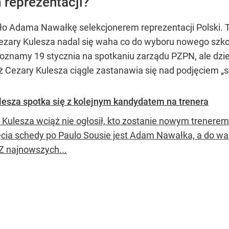
reprezentacji?
o Adama Nawałkę selekcjonerem reprezentacji Polski. To
zary Kulesza nadal się waha co do wyboru nowego szko
namy 19 stycznia na spotkaniu zarządu PZPN, ale dzienn
ż Cezary Kulesza ciągle zastanawia się nad podjęciem „sł
esza spotka się z kolejnym kandydatem na trenera
 Kulesza wciąż nie ogłosił, kto zostanie nowym trenere
ęcia schedy po Paulo Sousie jest Adam Nawałka, a do wal
 Z najnowszych...