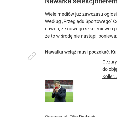
Nawałka selekcjonerem 
Wiele mediów już zawczasu ogłosił
Według „Przeglądu Sportowego” Ce
dawno, że nowego szkoleniowca poz
że to w środę nie nastąpi, poniewa
Nawałka wciąż musi poczekać. Kul
Cezary
do obj
Koller.
Opracował:
Filip Pędzich