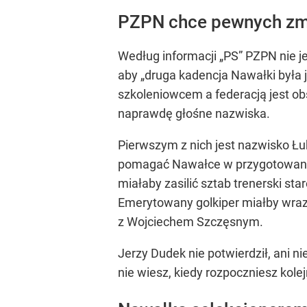
PZPN chce pewnych zmi
Według informacji „PS” PZPN nie je
aby „druga kadencja Nawałki była
szkoleniowcem a federacją jest o
naprawdę głośne nazwiska.
Pierwszym z nich jest nazwisko Łu
pomagać Nawałce w przygotowaniac
miałaby zasilić sztab trenerski s
Emerytowany golkiper miałby wra
z Wojciechem Szczęsnym.
Jerzy Dudek nie potwierdził, ani n
nie wiesz, kiedy rozpoczniesz kol