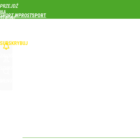
PRZEJDŹ
Udostępnij
0
Skomentuj
NA
SPORT WPROST
STRONĘ
GŁÓWNĄ
PIŁKA NOŻNA
SIATKÓWKA
TENIS
LEKKOATLETYKA
SKOKI NARCIAR
Polski finał w Warszawie! To będzie wielkie święto 
WPROST.PL
SUBSKRYBUJ
dodaj
ZALOGUJ
Farmacja: wzrost pod presją. co czeka branżę do 
SZUKAJ
MENU
1
Wróbel: Wywiad z Woydyłło o Idze Świątek obnaży
dodaj