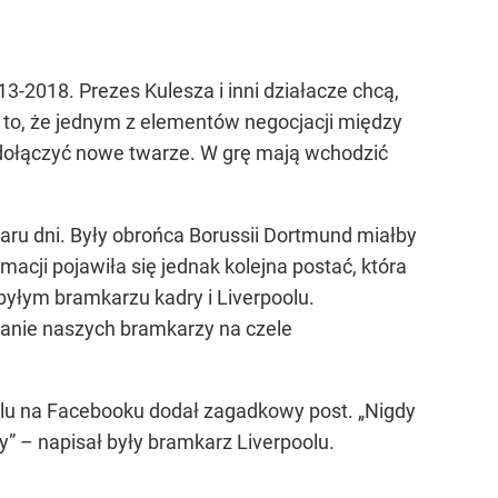
3-2018. Prezes Kulesza i inni działacze chcą,
to, że jednym z elementów negocjacji między
 dołączyć nowe twarze. W grę mają wchodzić
paru dni. Były obrońca Borussii Dortmund miałby
ji pojawiła się jednak kolejna postać, która
byłym bramkarzu kadry i Liverpoolu.
anie naszych bramkarzy na czele
ofilu na Facebooku dodał zagadkowy post. „Nigdy
y” – napisał były bramkarz Liverpoolu.