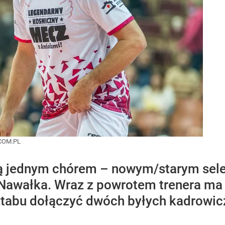
COM.PL
 jednym chórem – nowym/starym selek
Nawałka. Wraz z powrotem trenera ma
tabu dołączyć dwóch byłych kadrowicz