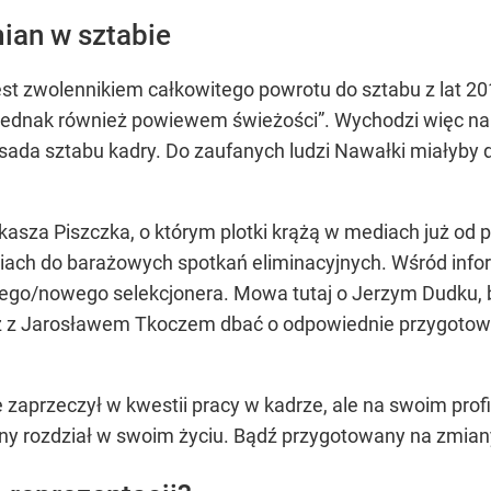
an w sztabie
st zwolennikiem całkowitego powrotu do sztabu z lat 201
 jednak również powiewem świeżości”. Wychodzi więc na 
bsada sztabu kadry. Do zaufanych ludzi Nawałki miałyby
kasza Piszczka, o którym plotki krążą w mediach już od 
h do barażowych spotkań eliminacyjnych. Wśród informac
tarego/nowego selekcjonera. Mowa tutaj o Jerzym Dudku, 
z z Jarosławem Tkoczem dbać o odpowiednie przygotow
ie zaprzeczył w kwestii pracy w kadrze, ale na swoim pr
ejny rozdział w swoim życiu. Bądź przygotowany na zmian