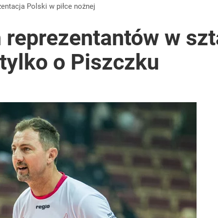
dzie potrzebować pomocy
zentacja Polski w piłce nożnej
 reprezentantów w szt
tylko o Piszczku
orszące epitety”
ntra „Cała Europa nam go zazdrości”