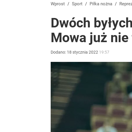
Iga Świątek zwróciła się do kibiców z Polski. Bę
Wprost
/
Sport
/
Piłka nożna
/
Repre
Dwóch byłych
dodaj
Mowa już nie 
Iga Świątek została oficjalnie przeproszona. „Za g
Dodano:
18
stycznia
2022
19:57
1
Wrze po roku Nawrockiego. „Największa hańba” ko
16