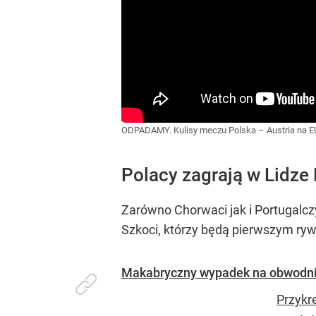
ODPADAMY. Kulisy meczu Polska – Austria na 
Polacy zagrają w Lidz
Zarówno Chorwaci jak i Portugalczy
Szkoci, którzy będą pierwszym ry
Makabryczny wypadek na obwodnicy
Przykr