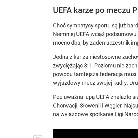
UEFA karze po meczu P
Choć sympatycy sportu są już bard
Niemniej UEFA wciąż podsumowuje 
mocno dba, by żaden uczestnik imp
Jedna z kar za niestosowne zachow
zwyciężając 3:1. Poziomu nie zacho
powodu tamtejsza federacja musi z
wyjazdowy mecz swojej kadry. Drug
Pod uważną lupą UEFA znalazło się 1
Chorwacji, Słowenii i Węgier. Najs
na wyjazdowe spotkanie Ligi Naro