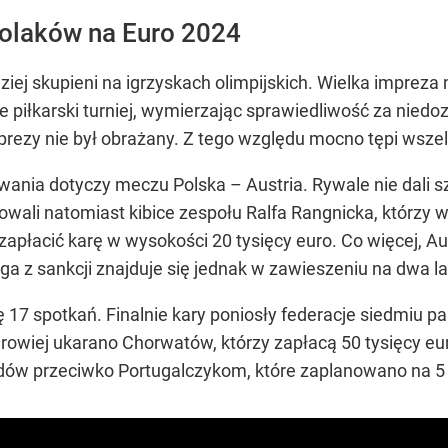
olaków na Euro 2024
ziej skupieni na igrzyskach olimpijskich. Wielka imprez
piłkarski turniej, wymierzając sprawiedliwość za niedo
rezy nie był obrażany. Z tego względu mocno tępi wszelk
ania dotyczy meczu Polska – Austria. Rywale nie dali 
wali natomiast kibice zespołu Ralfa Rangnicka, którzy w
apłacić karę w wysokości 20 tysięcy euro. Co więcej, Aus
a z sankcji znajduje się jednak w zawieszeniu na dwa la
7 spotkań. Finalnie kary poniosły federacje siedmiu pańs
urowiej ukarano Chorwatów, którzy zapłacą 50 tysięcy eur
dów przeciwko Portugalczykom, które zaplanowano na 5