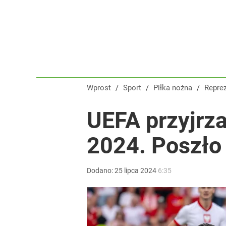
Wprost
/
Sport
/
Piłka nożna
/
Repre
UEFA przyjrz
2024. Poszło
Dodano:
25
lipca
2024
6:35