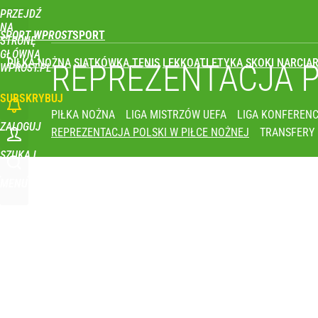
PRZEJDŹ
Udostępnij
0
Skomentuj
NA
SPORT WPROST
STRONĘ
GŁÓWNĄ
PIŁKA NOŻNA
SIATKÓWKA
TENIS
LEKKOATLETYKA
SKOKI NARCIAR
REPREZENTACJA 
WPROST.PL
SUBSKRYBUJ
PIŁKA NOŻNA
LIGA MISTRZÓW UEFA
LIGA KONFERENC
ZALOGUJ
REPREZENTACJA POLSKI W PIŁCE NOŻNEJ
TRANSFERY
SZUKAJ
MENU