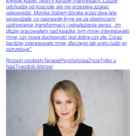
kręgów kobiet, twórcy kursów manifestacji. Ludzie
odchodzą od Kościoła, ale nie przestają szukać
odpowiedzi. Monika Sobień-Górska przez dwa lata
sprawdzała, co naprawdę kryje się za obietnicami
uzdrowienia, transformacji i odnalezienia sensu. „Im
dłużej pracowałam nad książką, tym mniej interesowało
mnie, czy nowa duchowość jest dobra czy zła. Coraz
bardziej interesowało mnie, dlaczego tak wielu ludzi jej
potrzebuje”.
Rozwój osobisty
Terapie
Psychologia
Życie
Tylko u
Nas
Tygodnik Wprost