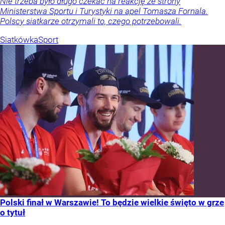
Nie trzeba było długo czekać na reakcję ze strony
Ministerstwa Sportu i Turystyki na apel Tomasza Fornala.
Polscy siatkarze otrzymali to, czego potrzebowali.
Siatkówka
Sport
Polski finał w Warszawie! To będzie wielkie święto w grze
o tytuł