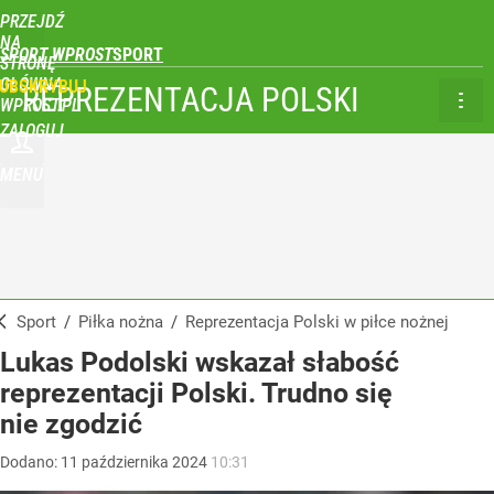
PRZEJDŹ
NA
SPORT WPROST
STRONĘ
GŁÓWNĄ
UBSKRYBUJ
REPREZENTACJA POLSKI
WPROST.PL
ZALOGUJ
MENU
Sport
/
Piłka nożna
/
Reprezentacja Polski w piłce nożnej
Lukas Podolski wskazał słabość
reprezentacji Polski. Trudno się
nie zgodzić
Dodano:
11
października
2024
10:31