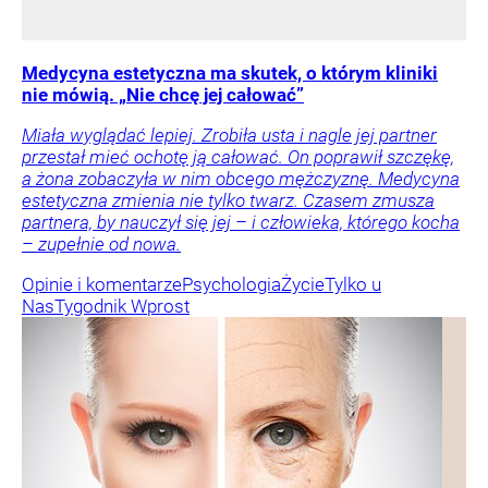
Medycyna estetyczna ma skutek, o którym kliniki
nie mówią. „Nie chcę jej całować”
Miała wyglądać lepiej. Zrobiła usta i nagle jej partner
przestał mieć ochotę ją całować. On poprawił szczękę,
a żona zobaczyła w nim obcego mężczyznę. Medycyna
estetyczna zmienia nie tylko twarz. Czasem zmusza
partnera, by nauczył się jej – i człowieka, którego kocha
– zupełnie od nowa.
Opinie i komentarze
Psychologia
Życie
Tylko u
Nas
Tygodnik Wprost