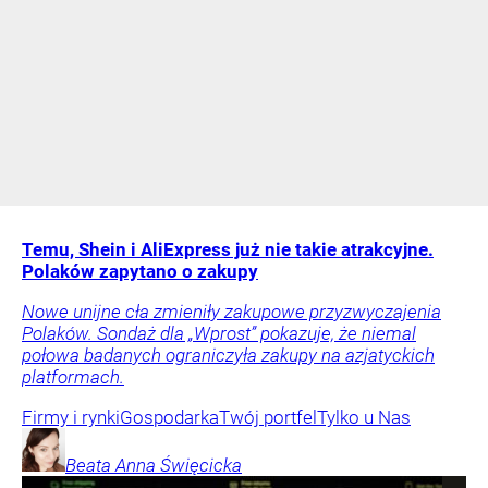
Temu, Shein i AliExpress już nie takie atrakcyjne.
Polaków zapytano o zakupy
Nowe unijne cła zmieniły zakupowe przyzwyczajenia
Polaków. Sondaż dla „Wprost” pokazuje, że niemal
połowa badanych ograniczyła zakupy na azjatyckich
platformach.
Firmy i rynki
Gospodarka
Twój portfel
Tylko u Nas
Beata Anna
Święcicka