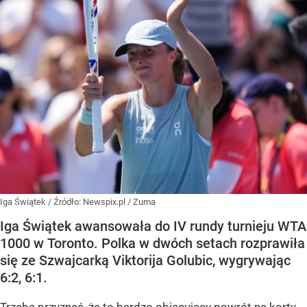
Iga Świątek
/ Źródło:
Newspix.pl
/
Zuma
Iga Świątek awansowała do IV rundy turnieju WTA
1000 w Toronto. Polka w dwóch setach rozprawiła
się ze Szwajcarką Viktorija Golubic, wygrywając
6:2, 6:1.
Trzeba przyznać, że to bardzo obiecujący powrót na korty