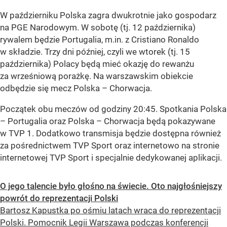
W październiku Polska zagra dwukrotnie jako gospodarz
na PGE Narodowym. W sobotę (tj. 12 października)
rywalem będzie Portugalia, m.in. z Cristiano Ronaldo
w składzie. Trzy dni później, czyli we wtorek (tj. 15
października) Polacy będą mieć okazję do rewanżu
za wrześniową porażkę. Na warszawskim obiekcie
odbędzie się mecz Polska – Chorwacja.
Początek obu meczów od godziny 20:45. Spotkania Polska
– Portugalia oraz Polska – Chorwacja będą pokazywane
w TVP 1. Dodatkowo transmisja będzie dostępna również
za pośrednictwem TVP Sport oraz internetowo na stronie
internetowej TVP Sport i specjalnie dedykowanej aplikacji.
O jego talencie było głośno na świecie. Oto najgłośniejszy
powrót do reprezentacji Polski
Bartosz Kapustka po ośmiu latach wraca do reprezentacji
Polski. Pomocnik Legii Warszawa podczas konferencji