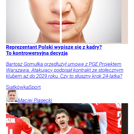
Reprezentant Polski wypisze się z kadry?
To kontrowersyjna decyzja
Bartosz Gomułka przedłużył umowę z PGE Projektem
Warszawa. Atakujący podpisał kontrakt ze stołecznym
klubem aż do 2029 roku. Czy to słuszny krok 24-latka?
Siatkówka
Sport
Maciej
Piasecki