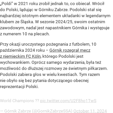
„Poldi” w 2021 roku zrobił jednak to, co obiecał. Wrócił
do Polski, lądując w Górniku Zabrze. Podolski stał się
najbardziej istotnym elementem układanki w legendarnym
klubem ze Śląska. W sezonie 2024/25, swoim ostatnim
zawodowym, nadal jest napastnikiem Górnika i występuje
z numerem 10 na plecach.
Przy okazji uroczystego pożegnania z futbolem, 10
października 2024 roku –
Górnik rozegrał mecz
z niemieckim FC Köln
, którego Podolski jest
wychowankiem. Oprócz samego wydarzenia, była też
możliwość do dłuższej rozmowy ze świetnym piłkarzem.
Podolski zabiera głos w wielu kwestiach. Tym razem
nie obyło się bez pytania dotyczącego obecnej
reprezentacji Polski.
World Champions ??
pic.twitter.com/U2F8ho1TwS
— Górnik Zabrze (@GornikZabrzeSSA)
October 11, 2024