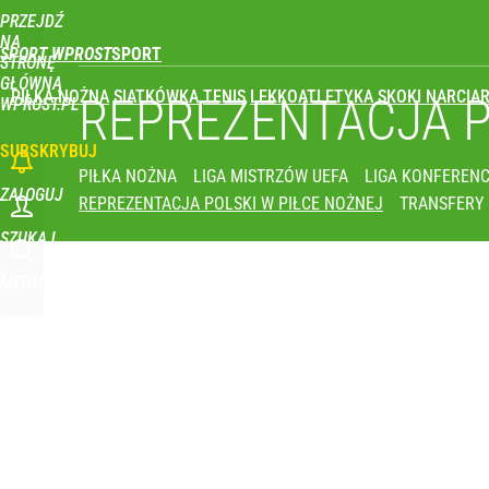
PRZEJDŹ
NA
SPORT WPROST
STRONĘ
GŁÓWNĄ
PIŁKA NOŻNA
SIATKÓWKA
TENIS
LEKKOATLETYKA
SKOKI NARCIAR
REPREZENTACJA 
WPROST.PL
SUBSKRYBUJ
PIŁKA NOŻNA
LIGA MISTRZÓW UEFA
LIGA KONFERENC
ZALOGUJ
REPREZENTACJA POLSKI W PIŁCE NOŻNEJ
TRANSFERY
SZUKAJ
MENU