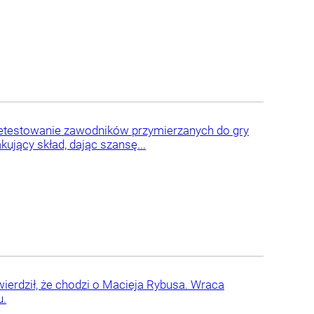
rzetestowanie zawodników przymierzanych do gry
ujący skład, dając szansę...
ierdził, że chodzi o Macieja Rybusa. Wraca
u.