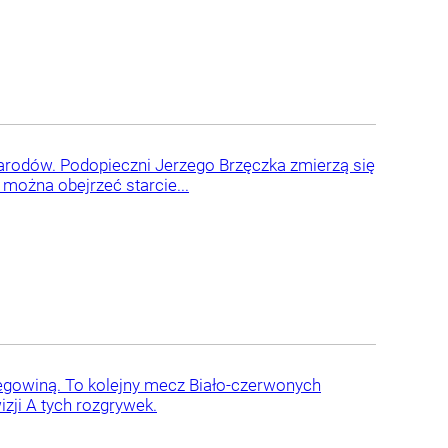
rodów. Podopieczni Jerzego Brzęczka zmierzą się
 można obejrzeć starcie...
rcegowiną. To kolejny mecz Biało-czerwonych
zji A tych rozgrywek.