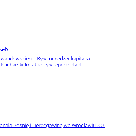
seł?
Lewandowskiego. Były menedżer kapitana
Kucharski to także były reprezentant...
konała Bośnię i Hercegowinę we Wrocławiu 3:0.