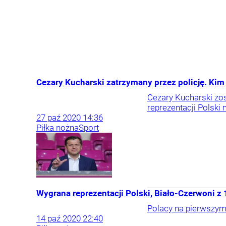
Cezary Kucharski zatrzymany przez policję. Kim
Cezary Kucharski zo
reprezentacji Polski 
27
paź
2020
14:36
Piłka nożna
Sport
Wygrana reprezentacji Polski, Biało-Czerwoni z 
Polacy na pierwszym 
14
paź
2020
22:40