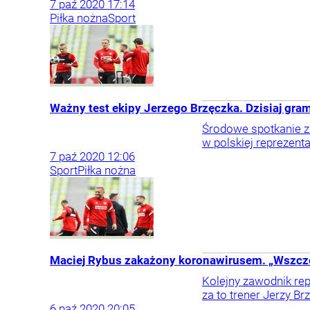
7
paź
2020
17:14
Piłka nożna
Sport
Ważny test ekipy Jerzego Brzęczka. Dzisiaj gram
Środowe spotkanie z
w polskiej reprezent
7
paź
2020
12:06
Sport
Piłka nożna
Maciej Rybus zakażony koronawirusem. „Wszczę
Kolejny zawodnik rep
za to trener Jerzy B
6
paź
2020
20:05