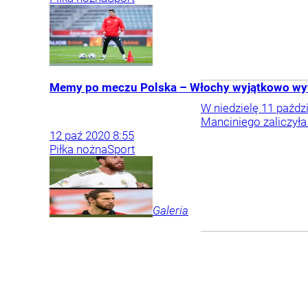
Memy po meczu Polska – Włochy wyjątkowo wywa
W niedzielę 11 paźdz
Manciniego zaliczyła
12
paź
2020
8:55
Piłka nożna
Sport
Galeria