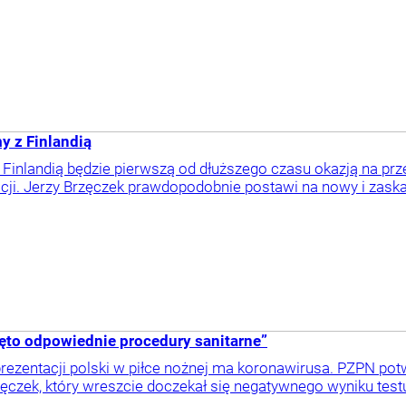
y z Finlandią
 Finlandią będzie pierwszą od dłuższego czasu okazją na p
acji. Jerzy Brzęczek prawdopodobnie postawi na nowy i zaskak
to odpowiednie procedury sanitarne”
rezentacji polski w piłce nożnej ma koronawirusa. PZPN potw
rzęczek, który wreszcie doczekał się negatywnego wyniku test