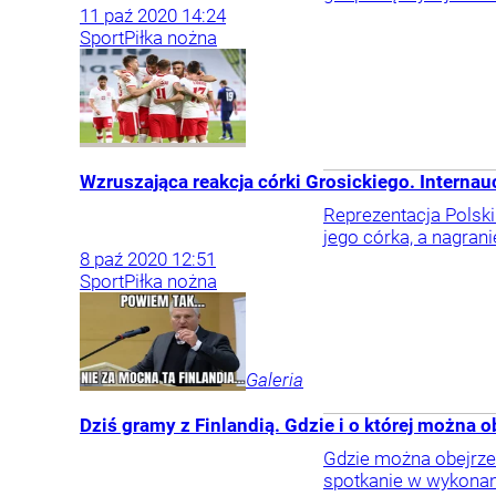
11
paź
2020
14:24
Sport
Piłka nożna
Wzruszająca reakcja córki Grosickiego. Internauc
Reprezentacja Polski
jego córka, a nagran
8
paź
2020
12:51
Sport
Piłka nożna
Galeria
Dziś gramy z Finlandią. Gdzie i o której można 
Gdzie można obejrzeć
spotkanie w wykonan