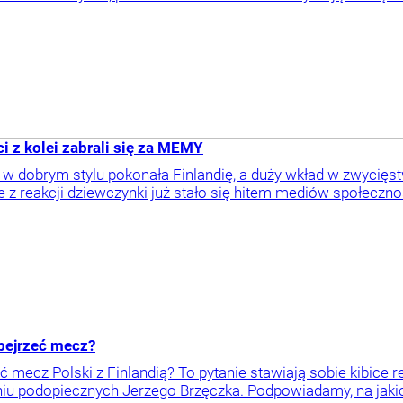
i z kolei zabrali się za MEMY
 w dobrym stylu pokonała Finlandię, a duży wkład w zwycięs
ie z reakcji dziewczynki już stało się hitem mediów społec
obejrzeć mecz?
 mecz Polski z Finlandią? To pytanie stawiają sobie kibice re
iu podopiecznych Jerzego Brzęczka. Podpowiadamy, na jakic