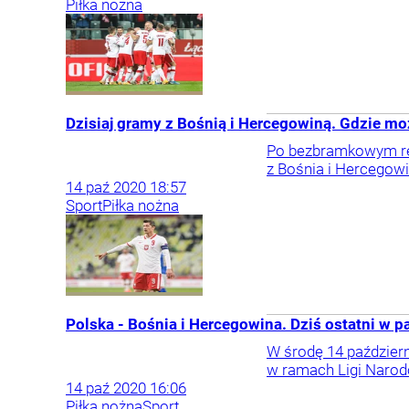
Piłka nożna
Dzisiaj gramy z Bośnią i Hercegowiną. Gdzie m
Po bezbramkowym rem
z Bośnia i Hercegowi
14
paź
2020
18:57
Sport
Piłka nożna
Polska - Bośnia i Hercegowina. Dziś ostatni w p
W środę 14 październ
w ramach Ligi Narod
14
paź
2020
16:06
Piłka nożna
Sport