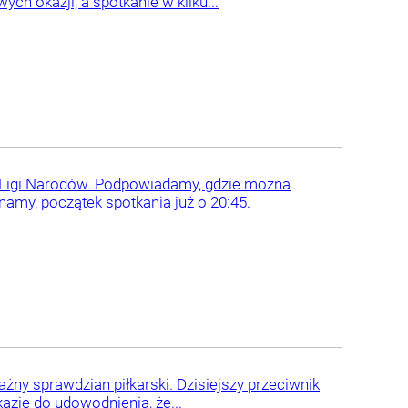
ch okazji, a spotkanie w kilku...
h Ligi Narodów. Podpowiadamy, gdzie można
namy, początek spotkania już o 20:45.
ny sprawdzian piłkarski. Dzisiejszy przeciwnik
kazję do udowodnienia, że...