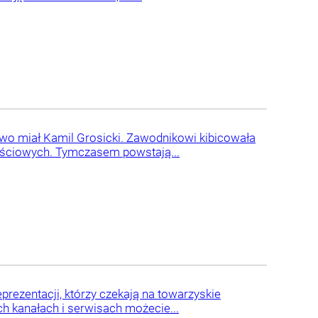
two miał Kamil Grosicki. Zawodnikowi kibicowała
znościowych. Tymczasem powstają...
prezentacji, którzy czekają na towarzyskie
h kanałach i serwisach możecie...