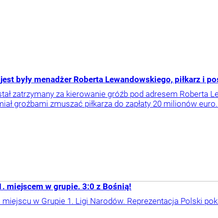
 jest były menadżer Roberta Lewandowskiego, piłkarz i po
stał zatrzymany za kierowanie gróźb pod adresem Roberta 
miał groźbami zmuszać piłkarza do zapłaty 20 milionów euro. 
1. miejscem w grupie. 3:0 z Bośnią!
miejscu w Grupie 1. Ligi Narodów. Reprezentacja Polski po