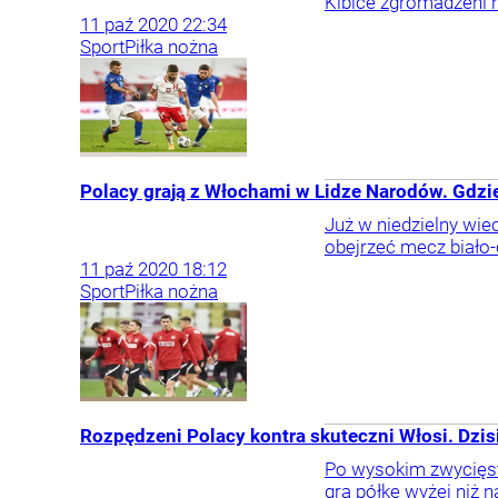
Kibice zgromadzeni na
11
paź
2020
22:34
Sport
Piłka nożna
Polacy grają z Włochami w Lidze Narodów. Gdz
Już w niedzielny wi
obejrzeć mecz biało-
11
paź
2020
18:12
Sport
Piłka nożna
Rozpędzeni Polacy kontra skuteczni Włosi. Dzi
Po wysokim zwycięstw
gra półkę wyżej niż n