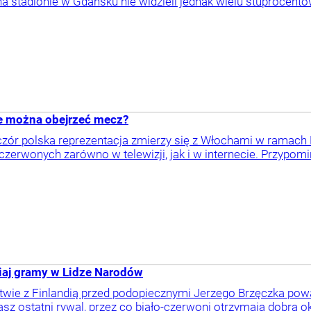
 stadionie w Gdańsku nie widzieli jednak wielu stuprocentowy
ie można obejrzeć mecz?
eczór polska reprezentacja zmierzy się z Włochami w ramac
czerwonych zarówno w telewizji, jak i w internecie. Przypomi
siaj gramy w Lidze Narodów
ie z Finlandią przed podopiecznymi Jerzego Brzęczka poważ
asz ostatni rywal, przez co biało-czerwoni otrzymają dobrą o