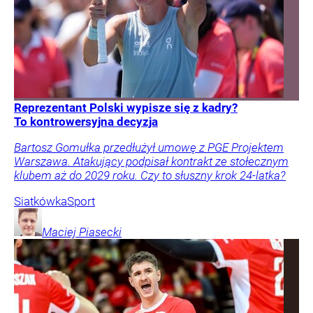
Reprezentant Polski wypisze się z kadry?
To kontrowersyjna decyzja
Bartosz Gomułka przedłużył umowę z PGE Projektem
Warszawa. Atakujący podpisał kontrakt ze stołecznym
klubem aż do 2029 roku. Czy to słuszny krok 24-latka?
Siatkówka
Sport
Maciej
Piasecki