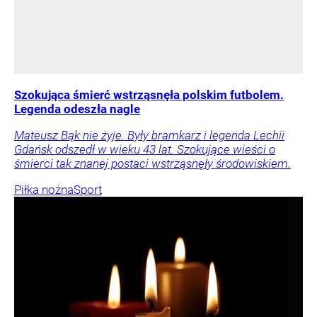
Szokująca śmierć wstrząsnęła polskim futbolem.
Legenda odeszła nagle
Mateusz Bąk nie żyje. Były bramkarz i legenda Lechii
Gdańsk odszedł w wieku 43 lat. Szokujące wieści o
śmierci tak znanej postaci wstrząsnęły środowiskiem.
Piłka nożna
Sport