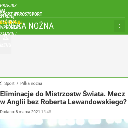
PRZEJDŹ
NA
SPORT WPROST
STRONĘ
GŁÓWNĄ
UBSKRYBUJ
PIŁKA NOŻNA
WPROST.PL
ZALOGUJ
MENU
Sport
/
Piłka nożna
Eliminacje do Mistrzostw Świata. Mecz
w Anglii bez Roberta Lewandowskiego?
Dodano:
8
marca
2021
15:45