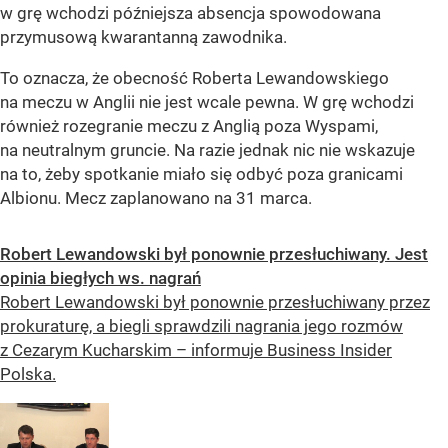
w grę wchodzi późniejsza absencja spowodowana
przymusową kwarantanną zawodnika.
To oznacza, że obecność Roberta Lewandowskiego
na meczu w Anglii nie jest wcale pewna. W grę wchodzi
również rozegranie meczu z Anglią poza Wyspami,
na neutralnym gruncie. Na razie jednak nic nie wskazuje
na to, żeby spotkanie miało się odbyć poza granicami
Albionu. Mecz zaplanowano na 31 marca.
Robert Lewandowski był ponownie przesłuchiwany. Jest
opinia biegłych ws. nagrań
Robert Lewandowski był ponownie przesłuchiwany przez
prokuraturę, a biegli sprawdzili nagrania jego rozmów
z Cezarym Kucharskim – informuje Business Insider
Polska.