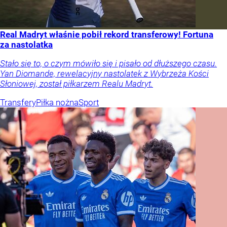
Real Madryt właśnie pobił rekord transferowy! Fortuna
za nastolatka
Stało się to, o czym mówiło się i pisało od dłuższego czasu.
Yan Diomande, rewelacyjny nastolatek z Wybrzeża Kości
Słoniowej, został piłkarzem Realu Madryt.
Transfery
Piłka nożna
Sport