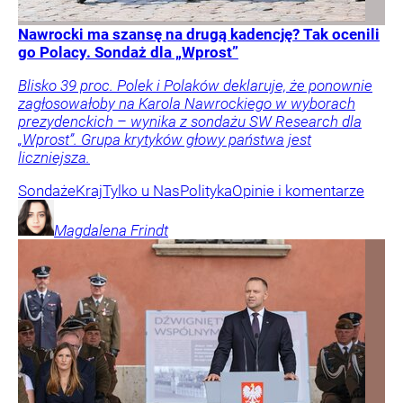
Nawrocki ma szansę na drugą kadencję? Tak ocenili
go Polacy. Sondaż dla „Wprost”
Blisko 39 proc. Polek i Polaków deklaruje, że ponownie
zagłosowałoby na Karola Nawrockiego w wyborach
prezydenckich – wynika z sondażu SW Research dla
„Wprost”. Grupa krytyków głowy państwa jest
liczniejsza.
Sondaże
Kraj
Tylko u Nas
Polityka
Opinie i komentarze
Magdalena
Frindt