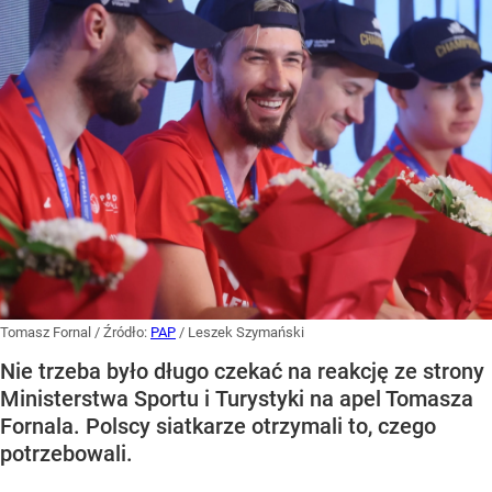
Tomasz Fornal
/ Źródło:
PAP
/
Leszek Szymański
Nie trzeba było długo czekać na reakcję ze strony
Ministerstwa Sportu i Turystyki na apel Tomasza
Fornala. Polscy siatkarze otrzymali to, czego
potrzebowali.