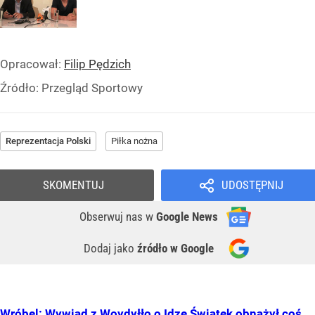
Opracował:
Filip Pędzich
Źródło:
Przegląd Sportowy
Reprezentacja Polski
Piłka nożna
SKOMENTUJ
UDOSTĘPNIJ
Obserwuj nas
w
Google News
Dodaj jako
źródło w Google
Wróbel: Wywiad z Woydyłło o Idze Świątek obnażył coś