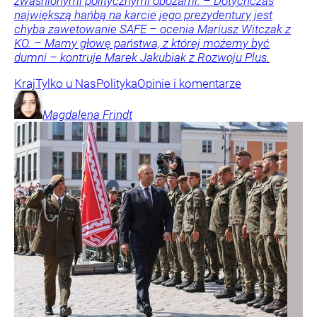
zwaśnionymi politycznymi obozami. – Dotychczas
największą hańbą na karcie jego prezydentury jest
chyba zawetowanie SAFE – ocenia Mariusz Witczak z
KO. – Mamy głowę państwa, z której możemy być
dumni – kontruje Marek Jakubiak z Rozwoju Plus.
Kraj
Tylko u Nas
Polityka
Opinie i komentarze
Magdalena
Frindt