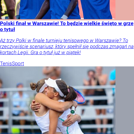
Polski finał w Warszawie! To będzie wielkie święto w grze
o tytuł
Aż trzy Polki w finale turnieju tenisowego w Warszawie? To
rzeczywiście scenariusz, który spełnił się podczas zmagań na
kortach Legii. Gra o tytuł już w piątek!
Tenis
Sport