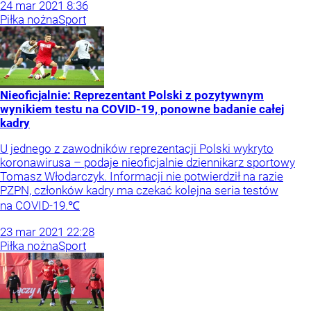
24
mar
2021
8:36
Piłka nożna
Sport
Nieoficjalnie: Reprezentant Polski z pozytywnym
wynikiem testu na COVID-19, ponowne badanie całej
kadry
U jednego z zawodników reprezentacji Polski wykryto
koronawirusa – podaje nieoficjalnie dziennikarz sportowy
Tomasz Włodarczyk. Informacji nie potwierdził na razie
PZPN, członków kadry ma czekać kolejna seria testów
na COVID-19.℃
23
mar
2021
22:28
Piłka nożna
Sport