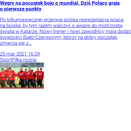
Węgry na początek boju o mundial. Dziś Polacy grają
o pierwsze punkty
Po kilkumiesięcznej przerwie polska reprezentacja wraca
na boiska, by tym razem walczyć o awans do mistrzostw
świata w Katarze. Nowy trener i nowi zawodnicy mają dodać
świeżości Biało-Czerwonym, którzy na dobry początek
zmierzą się z...
25
mar
2021
16:29
Sport
Piłka nożna