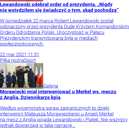
Lewandowski odebrał order od prezydenta. „Nigdy
nie wstydziłem się świadczyć o tym, skąd pochodzę”
W poniedziałek 22 marca Robert Lewandowski został
odznaczony przez prezydenta Dudę Krzyżem Komandorskim
Orderu Odrodzenia Polski. Uroczystość w Pałacu
Prezydenckim transmitowana była w mediach
społecznościowych.
22
mar
2021
11:31
Piłka nożna
Sport
Galeria
Morawiecki miał interweniować u Merkel ws. meczu
z Anglią. Dziennikarze kpią
Według wiceministra spraw zagranicznych to dzięki
interwencji Mateusza Morawieckiego u Angeli Merkel
na mecz z Anglią pojadą Lewandowski i Piątek. Nie wszyscy
jednak dowierzają w taką narrację...