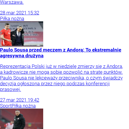
Warszawa.
28
mar
2021
15:32
Piłka nożna
Paulo Sousa przed meczem z Andorą: To ekstremalnie
agresywna drużyna
Reprezentacja Polski już w niedzielę zmierzy się z Andorą,
a kadrowicze nie mogą sobie pozwolić na stratę punktów.
Paulo Sousa nie lekceważy przeciwnika, o czym świadczy
decyzja ogłoszona przez niego podczas konferencji
prasowej.
27
mar
2021
19:42
Sport
Piłka nożna