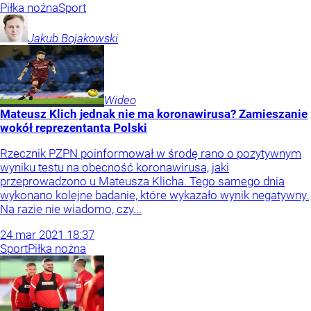
Piłka nożna
Sport
Jakub
Bojakowski
Wideo
Mateusz Klich jednak nie ma koronawirusa? Zamieszanie
wokół reprezentanta Polski
Rzecznik PZPN poinformował w środę rano o pozytywnym
wyniku testu na obecność koronawirusa, jaki
przeprowadzono u Mateusza Klicha. Tego samego dnia
wykonano kolejne badanie, które wykazało wynik negatywny.
Na razie nie wiadomo, czy...
24
mar
2021
18:37
Sport
Piłka nożna