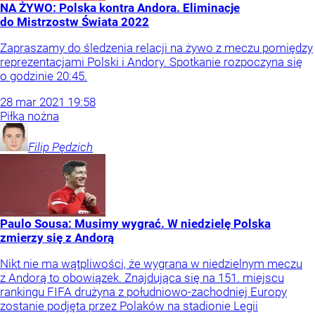
NA ŻYWO: Polska kontra Andora. Eliminacje
do Mistrzostw Świata 2022
Zapraszamy do śledzenia relacji na żywo z meczu pomiędzy
reprezentacjami Polski i Andory. Spotkanie rozpoczyna się
o godzinie 20:45.
28
mar
2021
19:58
Piłka nożna
Filip
Pędzich
Paulo Sousa: Musimy wygrać. W niedzielę Polska
zmierzy się z Andorą
Nikt nie ma wątpliwości, że wygrana w niedzielnym meczu
z Andorą to obowiązek. Znajdująca się na 151. miejscu
rankingu FIFA drużyna z południowo-zachodniej Europy
zostanie podjęta przez Polaków na stadionie Legii