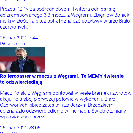
Prezes PZPN za pośrednictwem Twittera odniósł się
do zremisowanego 3:3 meczu z Węgrami. Zbigniew Boniek
nie krył złości, ale też potrafił znaleźć pozytywy w grze Biało-
czerwonych.
26
mar
2021
7:44
Piłka nożna
Rollercoaster w meczu z Węgrami. Te MEMY świetnie
to odzwierciedlają
Mecz Polski z Węgrami obfitował w wiele bramek i zwrotów
akcji. Po słabej pierwszej połowie w wykonaniu Biało-
Czerwonych kibice zatęsknili za Jerzym Brzęczkiem,
co znalazło odzwierciedlenie w memach. Świetne zmiany
wprowadzone przez...
25
mar
2021
23:06