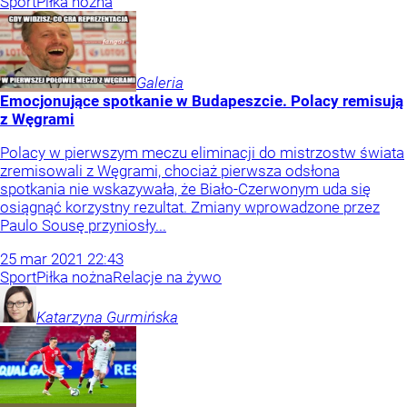
Sport
Piłka nożna
Galeria
Emocjonujące spotkanie w Budapeszcie. Polacy remisują
z Węgrami
Polacy w pierwszym meczu eliminacji do mistrzostw świata
zremisowali z Węgrami, chociaż pierwsza odsłona
spotkania nie wskazywała, że Biało-Czerwonym uda się
osiągnąć korzystny rezultat. Zmiany wprowadzone przez
Paulo Sousę przyniosły...
25
mar
2021
22:43
Sport
Piłka nożna
Relacje na żywo
Katarzyna
Gurmińska