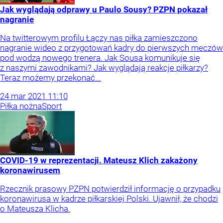
Jak wyglądają odprawy u Paulo Sousy? PZPN pokazał
nagranie
Na twitterowym profilu Łączy nas piłka zamieszczono
nagranie wideo z przygotowań kadry do pierwszych meczów
pod wodzą nowego trenera. Jak Sousa komunikuje się
z naszymi zawodnikami? Jak wyglądają reakcje piłkarzy?
Teraz możemy przekonać...
24
mar
2021
11:10
Piłka nożna
Sport
COVID-19 w reprezentacji. Mateusz Klich zakażony
koronawirusem
Rzecznik prasowy PZPN potwierdził informację o przypadku
koronawirusa w kadrze piłkarskiej Polski. Ujawnił, że chodzi
o Mateusza Klicha.