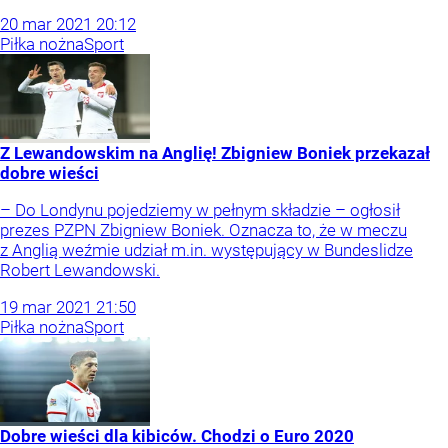
20
mar
2021
20:12
Piłka nożna
Sport
Z Lewandowskim na Anglię! Zbigniew Boniek przekazał
dobre wieści
– Do Londynu pojedziemy w pełnym składzie – ogłosił
prezes PZPN Zbigniew Boniek. Oznacza to, że w meczu
z Anglią weźmie udział m.in. występujący w Bundeslidze
Robert Lewandowski.
19
mar
2021
21:50
Piłka nożna
Sport
Dobre wieści dla kibiców. Chodzi o Euro 2020