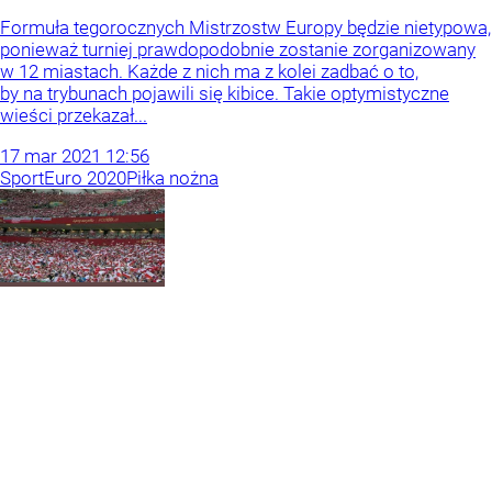
Formuła tegorocznych Mistrzostw Europy będzie nietypowa,
ponieważ turniej prawdopodobnie zostanie zorganizowany
w 12 miastach. Każde z nich ma z kolei zadbać o to,
by na trybunach pojawili się kibice. Takie optymistyczne
wieści przekazał...
17
mar
2021
12:56
Sport
Euro 2020
Piłka nożna