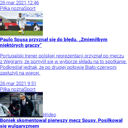
26
mar
2021
12:46
Piłka nożna
Sport
Paulo Sousa przyznał się do błędu. „Zmieniłbym
niektórych graczy”
Portugalski trener polskiej reprezentacji przyznał po meczu
z Węgrami, że pomylił się w wyborze składu na to spotkanie.
Podkreślał jednak, że po drugiej połowie Biało-czerwoni
zasłużyli na więcej.
26
mar
2021
9:51
Piłka nożna
Sport
Wideo
Boniek skomentował pierwszy mecz Sousy. Posiłkował
się wulgaryzmem