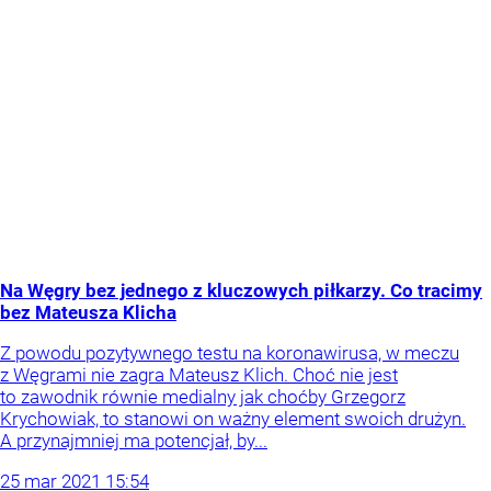
Na Węgry bez jednego z kluczowych piłkarzy. Co tracimy
bez Mateusza Klicha
Z powodu pozytywnego testu na koronawirusa, w meczu
z Węgrami nie zagra Mateusz Klich. Choć nie jest
to zawodnik równie medialny jak choćby Grzegorz
Krychowiak, to stanowi on ważny element swoich drużyn.
A przynajmniej ma potencjał, by...
25
mar
2021
15:54