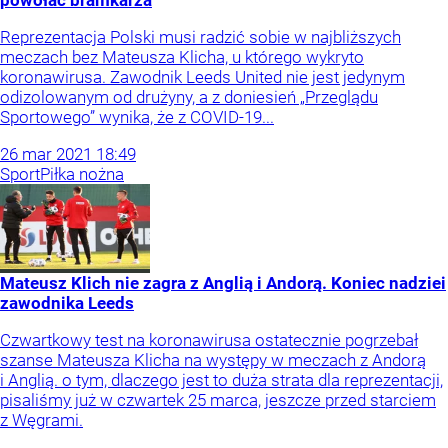
powołać bramkarza
Reprezentacja Polski musi radzić sobie w najbliższych
meczach bez Mateusza Klicha, u którego wykryto
koronawirusa. Zawodnik Leeds United nie jest jedynym
odizolowanym od drużyny, a z doniesień „Przeglądu
Sportowego” wynika, że z COVID-19...
26
mar
2021
18:49
Sport
Piłka nożna
Mateusz Klich nie zagra z Anglią i Andorą. Koniec nadziei
zawodnika Leeds
Czwartkowy test na koronawirusa ostatecznie pogrzebał
szanse Mateusza Klicha na występy w meczach z Andorą
i Anglią. o tym, dlaczego jest to duża strata dla reprezentacji,
pisaliśmy już w czwartek 25 marca, jeszcze przed starciem
z Węgrami.