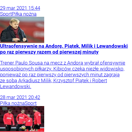
29
mar
2021
15:44
Sport
Piłka nożna
Ultraofensywnie na Andorę. Piątek, Milik i Lewandowski
po raz pierwszy razem od pierwszej minuty
Trener Paulo Sousa na mecz z Andorą wybrał ofensywnie
usposobionych piłkarzy. Kibiców czeka niezłe widowisko,
ponieważ po raz pierwszy od pierwszych minut zagrają
ze sobą Arkadiusz Milik, Krzysztof Piątek i Robert
Lewandowski.
28
mar
2021
20:42
Piłka nożna
Sport