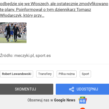
odbędzie się we Włoszech, ale ostatecznie zmodyfikowano
te plany. Poinformował o tym dziennikarz Tomasz
Włodarczyk, który przy...
Źródło:
meczyki.pl, sport.es
Robert Lewandowski
Transfery
Piłka nożna
Sport
SKOMENTUJ
UDOSTĘPNIJ
Obserwuj nas
w
Google News