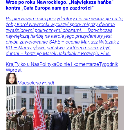
Wrze po roku Nawrockiego. „Największa hańba”
kontra „Cała Europa nam go zazdrości”
Po pierwszym roku prezydentury nic nie wskazuje na to,
żeby Karol Nawrocki wyciszył spory między dwoma
zwaśnionymi politycznymi obozami. – Dotychczas
największą hańbą na karcie jego prezydentury jest
chyba zawetowanie SAFE – ocenia Mariusz Witczak z
KO. – Mamy głowę państwa, z której możemy być
dumni – kontruje Marek Jakubiak z Rozwoju Plus.
Kraj
Tylko u Nas
Polityka
Opinie i komentarze
Tygodnik
Wprost
Magdalena
Frindt