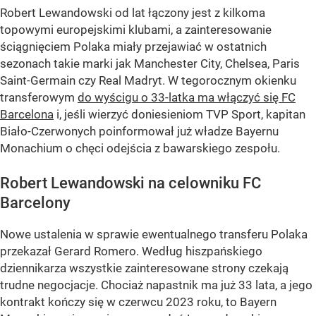
Robert Lewandowski od lat łączony jest z kilkoma
topowymi europejskimi klubami, a zainteresowanie
ściągnięciem Polaka miały przejawiać w ostatnich
sezonach takie marki jak Manchester City, Chelsea, Paris
Saint-Germain czy Real Madryt. W tegorocznym okienku
transferowym
do wyścigu o 33-latka ma włączyć się FC
Barcelona
i, jeśli wierzyć doniesieniom TVP Sport, kapitan
Biało-Czerwonych poinformował już władze Bayernu
Monachium o chęci odejścia z bawarskiego zespołu.
Robert Lewandowski na celowniku FC
Barcelony
Nowe ustalenia w sprawie ewentualnego transferu Polaka
przekazał Gerard Romero. Według hiszpańskiego
dziennikarza wszystkie zainteresowane strony czekają
trudne negocjacje. Chociaż napastnik ma już 33 lata, a jego
kontrakt kończy się w czerwcu 2023 roku, to Bayern