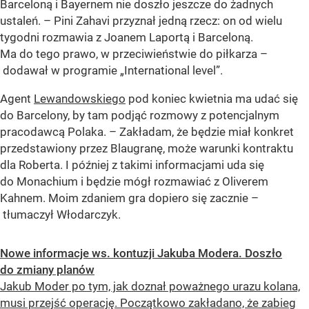
Barceloną i Bayernem nie doszło jeszcze do żadnych
ustaleń. – Pini Zahavi przyznał jedną rzecz: on od wielu
tygodni rozmawia z Joanem Laportą i Barceloną.
Ma do tego prawo, w przeciwieństwie do piłkarza –
dodawał w programie „International level”.
Agent
Lewandowskiego
pod koniec kwietnia ma udać się
do Barcelony, by tam podjąć rozmowy z potencjalnym
pracodawcą Polaka. – Zakładam, że będzie miał konkret
przedstawiony przez Blaugranę, może warunki kontraktu
dla Roberta. I później z takimi informacjami uda się
do Monachium i będzie mógł rozmawiać z Oliverem
Kahnem. Moim zdaniem gra dopiero się zacznie –
tłumaczył Włodarczyk.
Nowe informacje ws. kontuzji Jakuba Modera. Doszło
do zmiany planów
Jakub Moder po tym, jak doznał poważnego urazu kolana,
musi przejść operację. Początkowo zakładano, że zabieg