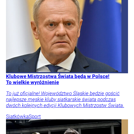
Klubowe Mistrzostwa Świata będą w Polsce!
To wielkie wyróżnienie
To już oficjalne! Województwo Śląskie będzie gościć
najlepsze męskie kluby siatkarskie świata podczas
dwóch kolejnych edycji Klubowych Mistrzostw Świata.
Siatkówka
Sport