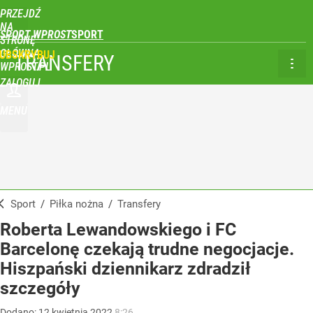
PRZEJDŹ
NA
SPORT WPROST
STRONĘ
GŁÓWNĄ
UBSKRYBUJ
TRANSFERY
WPROST.PL
ZALOGUJ
MENU
Sport
/
Piłka nożna
/
Transfery
Roberta Lewandowskiego i FC
Barcelonę czekają trudne negocjacje.
Hiszpański dziennikarz zdradził
szczegóły
Dodano:
12
kwietnia
2022
8:26