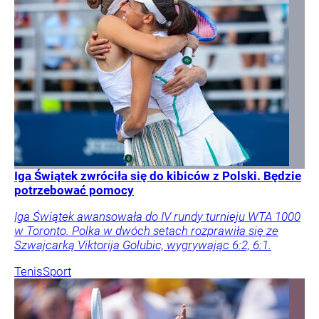
Iga Świątek zwróciła się do kibiców z Polski. Będzie
potrzebować pomocy
Iga Świątek awansowała do IV rundy turnieju WTA 1000
w Toronto. Polka w dwóch setach rozprawiła się ze
Szwajcarką Viktorija Golubic, wygrywając 6:2, 6:1.
Tenis
Sport