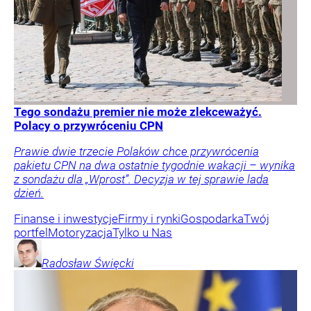
Tego sondażu premier nie może zlekceważyć.
Polacy o przywróceniu CPN
Prawie dwie trzecie Polaków chce przywrócenia
pakietu CPN na dwa ostatnie tygodnie wakacji – wynika
z sondażu dla „Wprost”. Decyzja w tej sprawie lada
dzień.
Finanse i inwestycje
Firmy i rynki
Gospodarka
Twój
portfel
Motoryzacja
Tylko u Nas
Radosław
Święcki