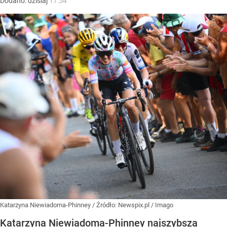
Dodano:
dzisiaj
17:54
Katarzyna Niewiadoma-Phinney
/ Źródło:
Newspix.pl
/
Imago
Katarzyna Niewiadoma-Phinney najszybsza