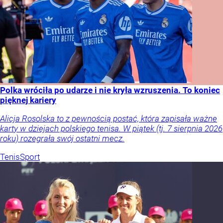
Polka wróciła po udarze i nie kryła wzruszenia. To koniec
pięknej kariery
Alicja Rosolska to z pewnością postać, która zapisała ważne
karty w dziejach polskiego tenisa. W piątek (tj. 7 sierpnia 2026
roku) rozegrała swój ostatni mecz.
Tenis
Sport