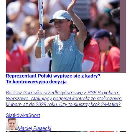
Reprezentant Polski wypisze się z kadry?
To kontrowersyjna decyzja
Bartosz Gomułka przedłużył umowę z PGE Projektem
Warszawa. Atakujący podpisał kontrakt ze stołecznym
klubem aż do 2029 roku. Czy to słuszny krok 24-latka?
Siatkówka
Sport
Maciej
Piasecki