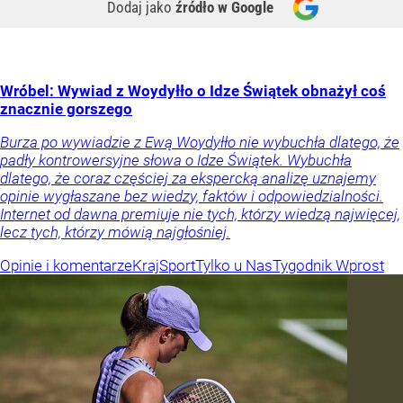
Dodaj jako
źródło w Google
Wróbel: Wywiad z Woydyłło o Idze Świątek obnażył coś
znacznie gorszego
Burza po wywiadzie z Ewą Woydyłło nie wybuchła dlatego, że
padły kontrowersyjne słowa o Idze Świątek. Wybuchła
dlatego, że coraz częściej za ekspercką analizę uznajemy
opinie wygłaszane bez wiedzy, faktów i odpowiedzialności.
Internet od dawna premiuje nie tych, którzy wiedzą najwięcej,
lecz tych, którzy mówią najgłośniej.
Opinie i komentarze
Kraj
Sport
Tylko u Nas
Tygodnik Wprost