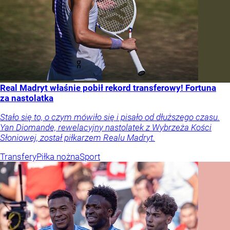
Real Madryt właśnie pobił rekord transferowy! Fortuna
za nastolatka
Stało się to, o czym mówiło się i pisało od dłuższego czasu.
Yan Diomande, rewelacyjny nastolatek z Wybrzeża Kości
Słoniowej, został piłkarzem Realu Madryt.
Transfery
Piłka nożna
Sport