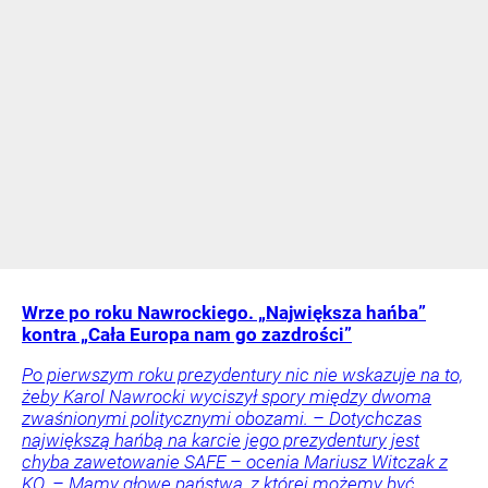
Wrze po roku Nawrockiego. „Największa hańba”
kontra „Cała Europa nam go zazdrości”
Po pierwszym roku prezydentury nic nie wskazuje na to,
żeby Karol Nawrocki wyciszył spory między dwoma
zwaśnionymi politycznymi obozami. – Dotychczas
największą hańbą na karcie jego prezydentury jest
chyba zawetowanie SAFE – ocenia Mariusz Witczak z
KO. – Mamy głowę państwa, z której możemy być