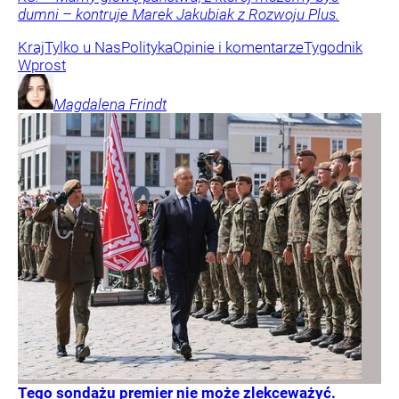
dumni – kontruje Marek Jakubiak z Rozwoju Plus.
Kraj
Tylko u Nas
Polityka
Opinie i komentarze
Tygodnik
Wprost
Magdalena
Frindt
Tego sondażu premier nie może zlekceważyć.