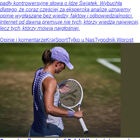
padły kontrowersyjne słowa o Idze Świątek. Wybuchła
dlatego, że coraz częściej za ekspercką analizę uznajemy
opinie wygłaszane bez wiedzy, faktów i odpowiedzialności.
Internet od dawna premiuje nie tych, którzy wiedzą najwięcej,
lecz tych, którzy mówią najgłośniej.
Opinie i komentarze
Kraj
Sport
Tylko u Nas
Tygodnik Wprost