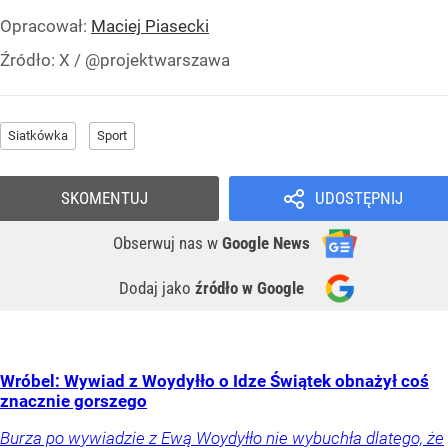
Opracował:
Maciej Piasecki
Źródło:
X
/
@projektwarszawa
Siatkówka
Sport
SKOMENTUJ
UDOSTĘPNIJ
Obserwuj nas
w
Google News
Dodaj jako
źródło w Google
Wróbel: Wywiad z Woydyłło o Idze Świątek obnażył coś
znacznie gorszego
Burza po wywiadzie z Ewą Woydyłło nie wybuchła dlatego, że