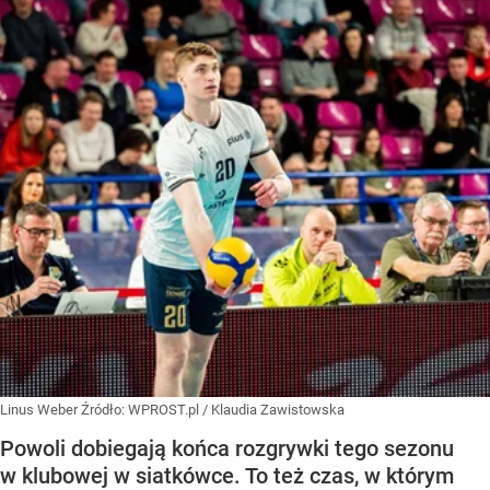
Linus Weber
Źródło:
WPROST.pl
/
Klaudia Zawistowska
Powoli dobiegają końca rozgrywki tego sezonu
w klubowej w siatkówce. To też czas, w którym