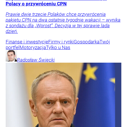
Polacy o przywróceniu CPN
Prawie dwie trzecie Polaków chce przywrócenia
pakietu CPN na dwa ostatnie tygodnie wakacji – wynika
z sondażu dla „Wprost”. Decyzja w tej sprawie lada
dzień.
Finanse i inwestycje
Firmy i rynki
Gospodarka
Twój
portfel
Motoryzacja
Tylko u Nas
Radosław
Święcki