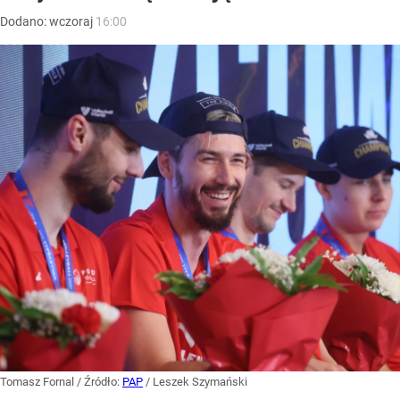
Dodano:
wczoraj
16:00
Tomasz Fornal
/ Źródło:
PAP
/
Leszek Szymański