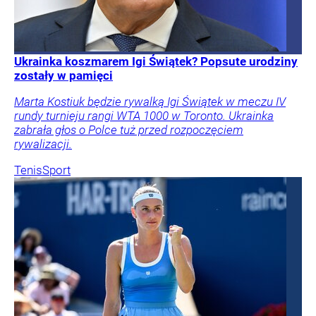
Ukrainka koszmarem Igi Świątek? Popsute urodziny
zostały w pamięci
Marta Kostiuk będzie rywalką Igi Świątek w meczu IV
rundy turnieju rangi WTA 1000 w Toronto. Ukrainka
zabrała głos o Polce tuż przed rozpoczęciem
rywalizacji.
Tenis
Sport