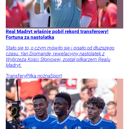
Real Madryt właśnie pobił rekord transferowy!
Fortuna za nastolatka
Stało się to, o czym mówiło się i pisało od dłuższego
czasu. Yan Diomande, rewelacyjny nastolatek z
Wybrzeża Kości Słoniowej, został piłkarzem Realu
Madryt.
Transfery
Piłka nożna
Sport