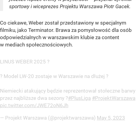
sportowy i wiceprezes Projektu Warszawa Piotr Gacek.
Co ciekawe, Weber został przedstawiony w specjalnym
filmiku, jako Terminator. Brawa za pomysłowość dla osób
odpowiedzialnych w warszawskim klubie za content
w mediach społecznościowych.
LINUS WEBER 2025 ?
? Model LW-20 zostaje w Warszawie na dłużej ?
Niemiecki atakujący będzie reprezentował stołeczne barwy
przez najbliższe dwa sezony ?
#PlusLiga
#ProjektWarszawa
pic.twitter.com/JWE72oN6Jh
— Projekt Warszawa (@projektwarszawa)
May 5, 2023