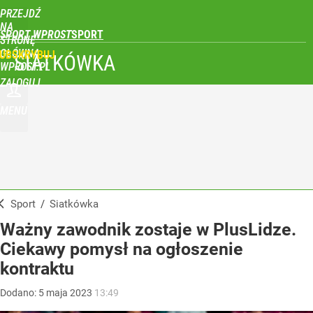
PRZEJDŹ
NA
SPORT WPROST
STRONĘ
GŁÓWNĄ
UBSKRYBUJ
SIATKÓWKA
WPROST.PL
ZALOGUJ
MENU
Sport
/
Siatkówka
Ważny zawodnik zostaje w PlusLidze.
Ciekawy pomysł na ogłoszenie
kontraktu
Dodano:
5
maja
2023
13:49