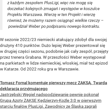
z każdym zespołem PlusLigi, więc nie mogę się
doczekać kolejnych zmagań i występów w koszulce
Projektu Warszawa. Wierzę w ten Projekt i wierzę
również, że możemy razem osiągnąć wielkie rzeczy –
powiedział Weber po podpisaniu nowego kontraktu.
W sezonie 2022/23 niemiecki atakujący zdobył dla swojej
drużyny 410 punktów. Dużo lepiej Weber prezentował się
w drugiej części sezonu, podobnie jak cały zespół, przejęty
przez trenera Grabana. W przeszłości Weber występował
na parkietach w lidze niemieckiej, włoskiej, miał też epizod
w Katarze. Od 2022 roku gra w Warszawie.
Tomasz Fornal komentuje pierwszy mecz ZAKSĄ. Twarda
deklaracja przyjmującego
Jastrzębski Węgiel nadspodziewanie pewnie pokonał
Grupa Azoty ZAKSĘ Kędzierzyn-Koźle 3:0 w pierwszym
starciu finałów PlusLigi. Zawodnicy ze Śląska zagrali