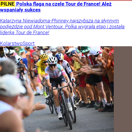
PILNE
Polska flaga na czele Tour de France! Ależ
wspaniały sukces
Katarzyna Niewiadoma-Phinney najszybsza na słynnym
podjeździe pod Mont Ventoux. Polka wygrała etap i została
liderką Tour de France!
Kolarstwo
Sport