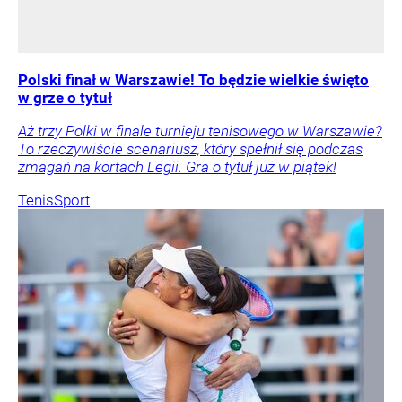
Polski finał w Warszawie! To będzie wielkie święto
w grze o tytuł
Aż trzy Polki w finale turnieju tenisowego w Warszawie?
To rzeczywiście scenariusz, który spełnił się podczas
zmagań na kortach Legii. Gra o tytuł już w piątek!
Tenis
Sport