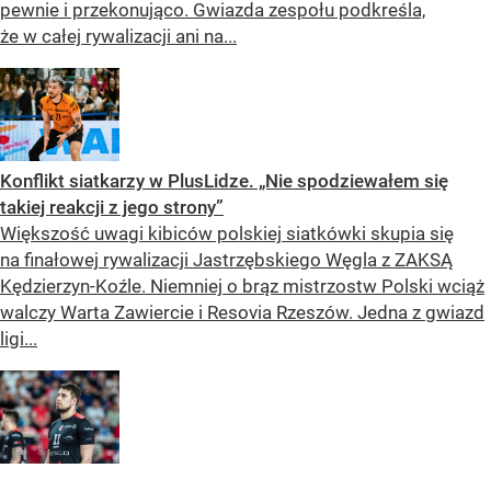
pewnie i przekonująco. Gwiazda zespołu podkreśla,
że w całej rywalizacji ani na...
Konflikt siatkarzy w PlusLidze. „Nie spodziewałem się
takiej reakcji z jego strony”
Większość uwagi kibiców polskiej siatkówki skupia się
na finałowej rywalizacji Jastrzębskiego Węgla z ZAKSĄ
Kędzierzyn-Koźle. Niemniej o brąz mistrzostw Polski wciąż
walczy Warta Zawiercie i Resovia Rzeszów. Jedna z gwiazd
ligi...