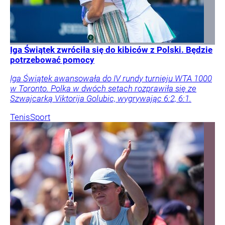
Iga Świątek zwróciła się do kibiców z Polski. Będzie
potrzebować pomocy
Iga Świątek awansowała do IV rundy turnieju WTA 1000
w Toronto. Polka w dwóch setach rozprawiła się ze
Szwajcarką Viktorija Golubic, wygrywając 6:2, 6:1.
Tenis
Sport