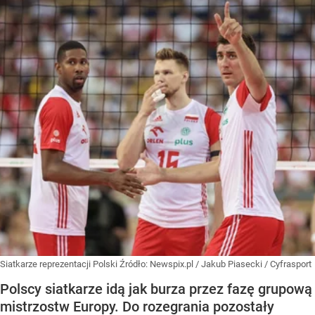
Siatkarze reprezentacji Polski
Źródło:
Newspix.pl
/
Jakub Piasecki / Cyfrasport
Polscy siatkarze idą jak burza przez fazę grupową
mistrzostw Europy. Do rozegrania pozostały