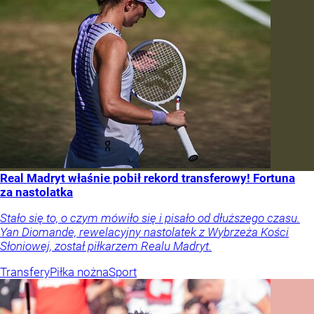
Real Madryt właśnie pobił rekord transferowy! Fortuna
za nastolatka
Stało się to, o czym mówiło się i pisało od dłuższego czasu.
Yan Diomande, rewelacyjny nastolatek z Wybrzeża Kości
Słoniowej, został piłkarzem Realu Madryt.
Transfery
Piłka nożna
Sport