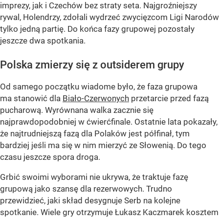
imprezy, jak i Czechów bez straty seta. Najgroźniejszy
rywal, Holendrzy, zdołali wydrzeć zwycięzcom Ligi Narodów
tylko jedną partię. Do końca fazy grupowej pozostały
jeszcze dwa spotkania.
Polska zmierzy się z outsiderem grupy
Od samego początku wiadome było, że faza grupowa
ma stanowić dla
Biało-Czerwonych
przetarcie przed fazą
pucharową. Wyrównana walka zacznie się
najprawdopodobniej w ćwierćfinale. Ostatnie lata pokazały,
że najtrudniejszą fazą dla Polaków jest półfinał, tym
bardziej jeśli ma się w nim mierzyć ze Słowenią. Do tego
czasu jeszcze spora droga.
Grbić swoimi wyborami nie ukrywa, że traktuje fazę
grupową jako szansę dla rezerwowych. Trudno
przewidzieć, jaki skład desygnuje Serb na kolejne
spotkanie. Wiele gry otrzymuje Łukasz Kaczmarek kosztem