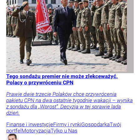
Tego sondażu premier nie może zlekceważyć.
Polacy o przywróceniu CPN
Prawie dwie trzecie Polaków chce przywrócenia
pakietu CPN na dwa ostatnie tygodnie wakacji – wynika
z sondażu dla „Wprost”. Decyzja w tej sprawie lada
dzień.
Finanse i inwestycje
Firmy i rynki
Gospodarka
Twój
portfel
Motoryzacja
Tylko u Nas