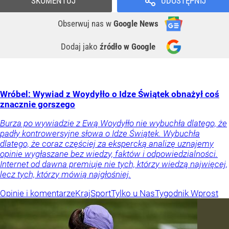
SKOMENTUJ
UDOSTĘPNIJ
Obserwuj nas
w
Google News
Dodaj jako
źródło w Google
Wróbel: Wywiad z Woydyłło o Idze Świątek obnażył coś
znacznie gorszego
Burza po wywiadzie z Ewą Woydyłło nie wybuchła dlatego, że
padły kontrowersyjne słowa o Idze Świątek. Wybuchła
dlatego, że coraz częściej za ekspercką analizę uznajemy
opinie wygłaszane bez wiedzy, faktów i odpowiedzialności.
Internet od dawna premiuje nie tych, którzy wiedzą najwięcej,
lecz tych, którzy mówią najgłośniej.
Opinie i komentarze
Kraj
Sport
Tylko u Nas
Tygodnik Wprost