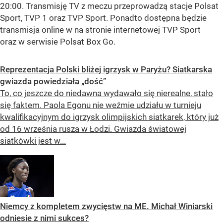
20:00. Transmisję TV z meczu przeprowadzą stacje Polsat
Sport, TVP 1 oraz TVP Sport. Ponadto dostępna będzie
transmisja online w na stronie internetowej TVP Sport
oraz w serwisie Polsat Box Go.
Reprezentacja Polski bliżej igrzysk w Paryżu? Siatkarska
gwiazda powiedziała „dość”
To, co jeszcze do niedawna wydawało się nierealne, stało
się faktem. Paola Egonu nie weźmie udziału w turnieju
kwalifikacyjnym do igrzysk olimpijskich siatkarek, który już
od 16 września rusza w Łodzi. Gwiazda światowej
siatkówki jest w...
Niemcy z kompletem zwycięstw na ME. Michał Winiarski
odniesie z nimi sukces?