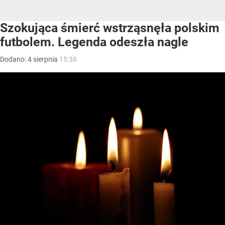
Szokująca śmierć wstrząsnęła polskim
futbolem. Legenda odeszła nagle
Dodano:
4
sierpnia
15:38