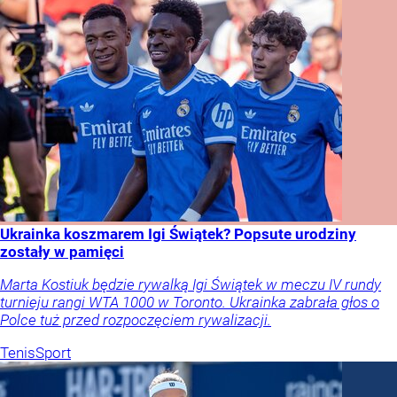
Ukrainka koszmarem Igi Świątek? Popsute urodziny
zostały w pamięci
Marta Kostiuk będzie rywalką Igi Świątek w meczu IV rundy
turnieju rangi WTA 1000 w Toronto. Ukrainka zabrała głos o
Polce tuż przed rozpoczęciem rywalizacji.
Tenis
Sport