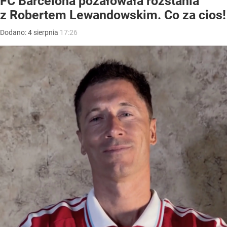
FC Barcelona pożałowała rozstania
z Robertem Lewandowskim. Co za cios!
Dodano:
4
sierpnia
17:26