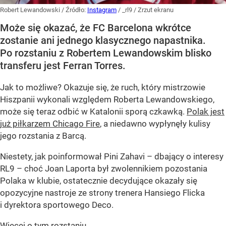
Robert Lewandowski
/ Źródło:
Instagram
/
_rl9 / Zrzut ekranu
Może się okazać, że FC Barcelona wkrótce
zostanie ani jednego klasycznego napastnika.
Po rozstaniu z Robertem Lewandowskim blisko
transferu jest Ferran Torres.
Jak to możliwe? Okazuje się, że ruch, który mistrzowie
Hiszpanii wykonali względem Roberta Lewandowskiego,
może się teraz odbić w Katalonii sporą czkawką.
Polak jest
już piłkarzem Chicago Fire
, a niedawno wypłynęły kulisy
jego rozstania z Barcą.
Niestety, jak poinformował Pini Zahavi – dbający o interesy
RL9 – choć Joan Laporta był zwolennikiem pozostania
Polaka w klubie, ostatecznie decydujące okazały się
opozycyjne nastroje ze strony trenera Hansiego Flicka
i dyrektora sportowego Deco.
Więcej o tym rozstaniu...