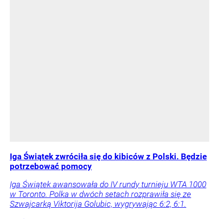
Iga Świątek zwróciła się do kibiców z Polski. Będzie
potrzebować pomocy
Iga Świątek awansowała do IV rundy turnieju WTA 1000
w Toronto. Polka w dwóch setach rozprawiła się ze
Szwajcarką Viktorija Golubic, wygrywając 6:2, 6:1.