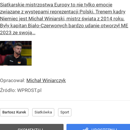
Siatkarskie mistrzostwa Europy to nie tylko emocje
związane z występami reprezentacji Polski. Trenem kadry
Niemiec jest Michał Winiarski, mistrz świata z 2014 roku.
Były kapitan Biało-Czerwonych bardzo udanie otworzył ME
2023 ze swoją...
Opracował:
Michał Winiarczyk
Źródło:
WPROST.pl
Bartosz Kurek
Siatkówka
Sport