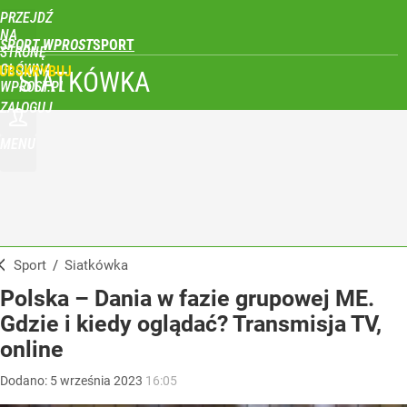
PRZEJDŹ
NA
SPORT WPROST
STRONĘ
GŁÓWNĄ
UBSKRYBUJ
SIATKÓWKA
WPROST.PL
ZALOGUJ
MENU
Sport
/
Siatkówka
Polska – Dania w fazie grupowej ME.
Gdzie i kiedy oglądać? Transmisja TV,
online
Dodano:
5
września
2023
16:05