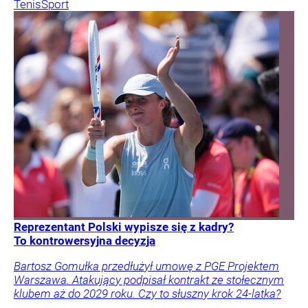
Tenis
Sport
Reprezentant Polski wypisze się z kadry?
To kontrowersyjna decyzja
Bartosz Gomułka przedłużył umowę z PGE Projektem
Warszawa. Atakujący podpisał kontrakt ze stołecznym
klubem aż do 2029 roku. Czy to słuszny krok 24-latka?