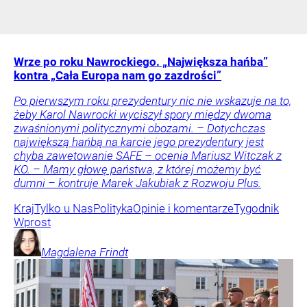
Wrze po roku Nawrockiego. „Największa hańba”
kontra „Cała Europa nam go zazdrości”
Po pierwszym roku prezydentury nic nie wskazuje na to,
żeby Karol Nawrocki wyciszył spory między dwoma
zwaśnionymi politycznymi obozami. – Dotychczas
największą hańbą na karcie jego prezydentury jest
chyba zawetowanie SAFE – ocenia Mariusz Witczak z
KO. – Mamy głowę państwa, z której możemy być
dumni – kontruje Marek Jakubiak z Rozwoju Plus.
Kraj
Tylko u Nas
Polityka
Opinie i komentarze
Tygodnik
Wprost
Magdalena
Frindt