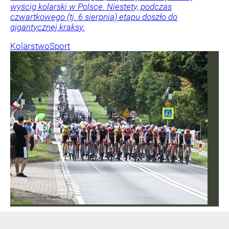
wyścig kolarski w Polsce. Niestety, podczas
czwartkowego (tj. 6 sierpnia) etapu doszło do
gigantycznej kraksy.
Kolarstwo
Sport