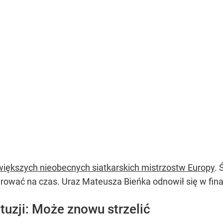
większych nieobecnych siatkarskich mistrzostw Europy
. 
ykurować na czas. Uraz Mateusza Bieńka odnowił się w fi
tuzji: Może znowu strzelić