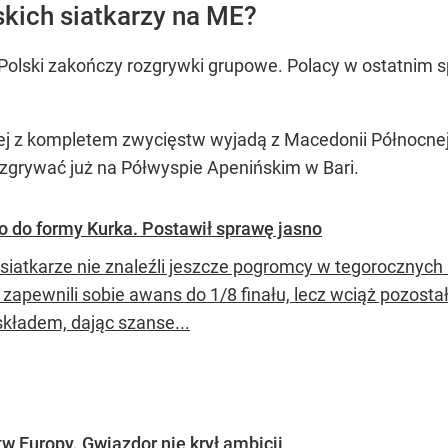
skich siatkarzy na ME?
Polski zakończy rozgrywki grupowe. Polacy w ostatnim s
j z kompletem zwycięstw wyjadą z Macedonii Północnej,
zgrywać już na Półwyspie Apenińskim w Bari.
 co do formy Kurka. Postawił sprawę jasno
 siatkarze nie znaleźli jeszcze pogromcy w tegorocznych
a zapewnili sobie awans do 1/8 finału, lecz wciąż pozos
składem, dając szanse...
w Europy. Gwiazdor nie krył ambicji