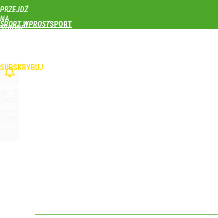
PRZEJDŹ
Udostępnij
0
Skomentuj
NA
SPORT WPROST
STRONĘ
GŁÓWNĄ
PIŁKA NOŻNA
SIATKÓWKA
TENIS
LEKKOATLETYKA
SKOKI NARCIAR
Polski finał w Warszawie! To będzie wielkie święto 
WPROST.PL
SUBSKRYBUJ
dodaj
ZALOGUJ
Real Madryt właśnie pobił rekord transferowy! For
SZUKAJ
MENU
dodaj
Iga Świątek zwróciła się do kibiców z Polski. Bę
dodaj