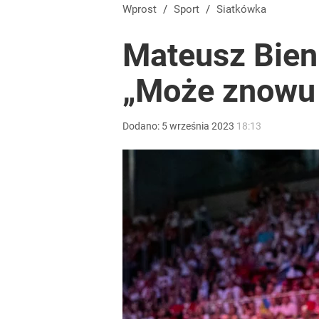
Reprezentant Polski wypisze się z kadry? To kont
Wprost
/
Sport
/
Siatkówka
Mateusz Bieni
dodaj
„Może znowu 
Gigantyczna kraksa na trasie Tour de Pologne! S
Dodano:
5
września
2023
18:13
dodaj
Tajemnica paragonów grozy. Tak restauratorzy m
3