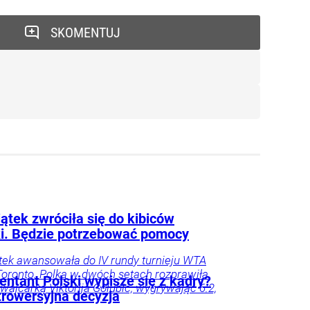
SKOMENTUJ
ątek zwróciła się do kibiców
ki. Będzie potrzebować pomocy
tek awansowała do IV rundy turnieju WTA
oronto. Polka w dwóch setach rozprawiła
entant Polski wypisze się z kadry?
zwajcarką Viktorija Golubic, wygrywając 6:2,
trowersyjna decyzja