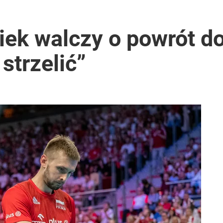
rowersyjna decyzja
ek walczy o powrót do
strzelić”
ą poszkodowani
anipulują cenami nad morzem