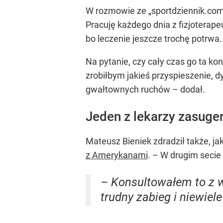
W rozmowie ze „sportdziennik.com” 
Pracuję każdego dnia z fizjoterap
bo leczenie jeszcze trochę potrwa
Na pytanie, czy cały czas go ta kon
zrobiłbym jakieś przyspieszenie, 
gwałtownych ruchów – dodał.
Jeden z lekarzy zasuge
Mateusz Bieniek zdradził także, ja
z Amerykanami
. – W drugim secie
– Konsultowałem to z w
trudny zabieg i niewiel