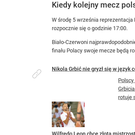
Kiedy kolejny mecz pol
W środę 5 września reprezentacja 
rozpocznie się o godzinie 17:00.
Biało-Czerwoni najprawdopodobnie
finału Polacy swoje mecze będą ro
Nikola Grbić nie gryzł się w język
Polscy
Grbici
rotuje 
Wilfredo Leon chce złota mistrzost