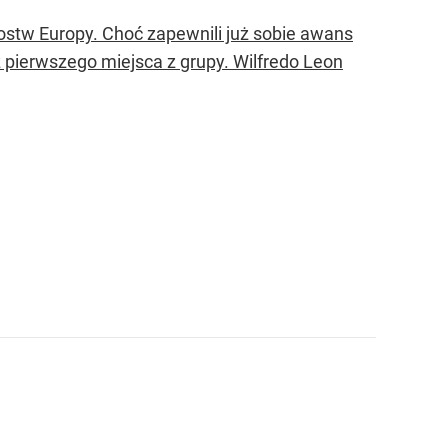
zostw Europy. Choć zapewnili już sobie awans
e z pierwszego miejsca z grupy. Wilfredo Leon