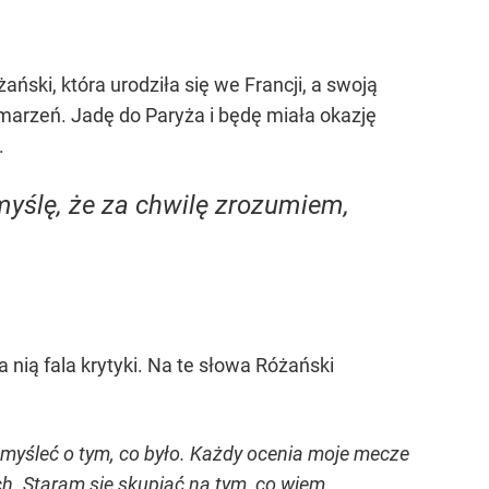
ski, która urodziła się we Francji, a swoją
 marzeń. Jadę do Paryża i będę miała okazję
.
myślę, że za chwilę zrozumiem,
 nią fala krytyki. Na te słowa Różański
e myśleć o tym, co było. Każdy ocenia moje mecze
ch. Staram się skupiać na tym, co wiem,