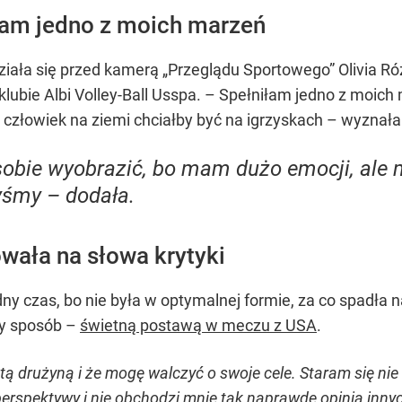
iłam jedno z moich marzeń
ła się przed kamerą „Przeglądu Sportowego” Olivia Różań
klubie Albi Volley-Ball Usspa. – Spełniłam jedno z moich
 człowiek na ziemi chciałby być na igrzyskach – wyznała
 sobie wyobrazić, bo mam dużo emocji, ale 
yśmy – dodała.
wała na słowa krytyki
ny czas, bo nie była w optymalnej formie, za co spadła na
wy sposób –
świetną postawą w meczu z USA
.
tą drużyną i że mogę walczyć o swoje cele. Staram się ni
perspektywy i nie obchodzi mnie tak naprawdę opinia inny