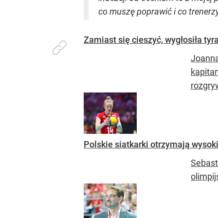
co muszę poprawić i co trener
Zamiast się cieszyć, wygłosiła ty
Joanna
kapita
rozgryw
Polskie siatkarki otrzymają wysok
Sebast
olimpij