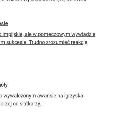
esie
 olimpijskie, ale w pomeczowym wywiadzie
wym sukcesie. Trudno zrozumieć reakcję
góły
k po wywalczonym awansie na igrzyska
orzej od siatkarzy.