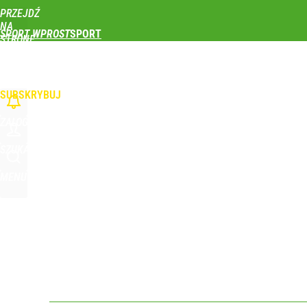
PRZEJDŹ
Udostępnij
0
Skomentuj
NA
SPORT WPROST
STRONĘ
GŁÓWNĄ
PIŁKA NOŻNA
SIATKÓWKA
TENIS
LEKKOATLETYKA
SKOKI NARCIAR
WPROST.PL
SUBSKRYBUJ
ZALOGUJ
SZUKAJ
MENU