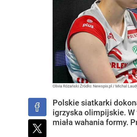
Olivia Różański
Źródło:
Newspix.pl
/
Michal Laud
Polskie siatkarki dokon
igrzyska olimpijskie. W 
miała wahania formy. P