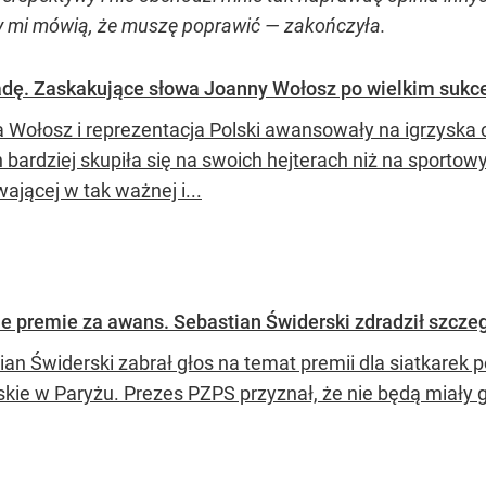
zy mi mówią, że muszę poprawić — zakończyła.
radę. Zaskakujące słowa Joanny Wołosz po wielkim sukc
 Wołosz i reprezentacja Polski awansowały na igrzyska
n bardziej skupiła się na swoich hejterach niż na sporto
ającej w tak ważnej i...
ie premie za awans. Sebastian Świderski zdradził szcze
ian Świderski zabrał głos na temat premii dla siatkare
skie w Paryżu. Prezes PZPS przyznał, że nie będą miały g