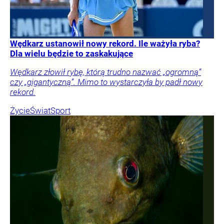
Wędkarz ustanowił nowy rekord. Ile ważyła ryba?
Dla wielu będzie to zaskakujące
Wędkarz złowił rybę, którą trudno nazwać „ogromną”
czy „gigantyczną”. Mimo to wystarczyła by padł nowy
rekord.
Życie
Świat
Sport