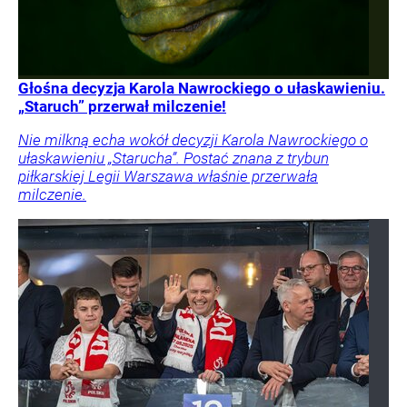
Głośna decyzja Karola Nawrockiego o ułaskawieniu.
„Staruch” przerwał milczenie!
Nie milkną echa wokół decyzji Karola Nawrockiego o
ułaskawieniu „Starucha”. Postać znana z trybun
piłkarskiej Legii Warszawa właśnie przerwała
milczenie.