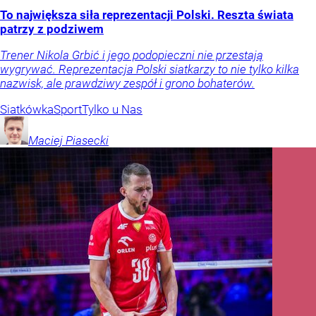
To największa siła reprezentacji Polski. Reszta świata
patrzy z podziwem
Trener Nikola Grbić i jego podopieczni nie przestają
wygrywać. Reprezentacja Polski siatkarzy to nie tylko kilka
nazwisk, ale prawdziwy zespół i grono bohaterów.
Siatkówka
Sport
Tylko u Nas
Maciej
Piasecki