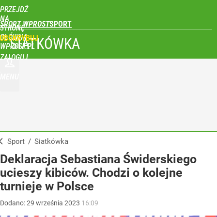
PRZEJDŹ
NA
SPORT WPROST
STRONĘ
GŁÓWNĄ
UBSKRYBUJ
SIATKÓWKA
WPROST.PL
ZALOGUJ
MENU
Sport
/
Siatkówka
Deklaracja Sebastiana Świderskiego
ucieszy kibiców. Chodzi o kolejne
turnieje w Polsce
Dodano:
29
września
2023
16:09