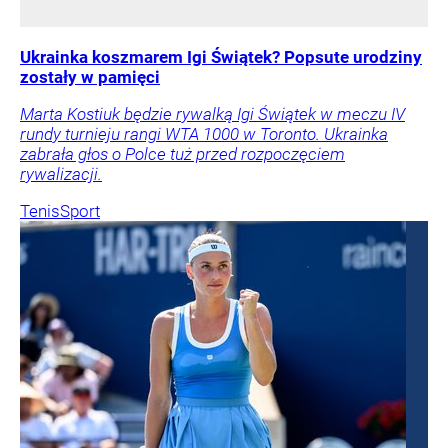
Ukrainka koszmarem Igi Świątek? Popsute urodziny
zostały w pamięci
Marta Kostiuk będzie rywalką Igi Świątek w meczu IV
rundy turnieju rangi WTA 1000 w Toronto. Ukrainka
zabrała głos o Polce tuż przed rozpoczęciem
rywalizacji.
Tenis
Sport