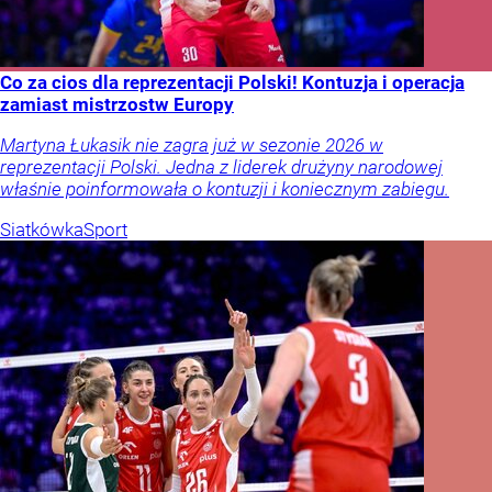
Co za cios dla reprezentacji Polski! Kontuzja i operacja
zamiast mistrzostw Europy
Martyna Łukasik nie zagra już w sezonie 2026 w
reprezentacji Polski. Jedna z liderek drużyny narodowej
właśnie poinformowała o kontuzji i koniecznym zabiegu.
Siatkówka
Sport