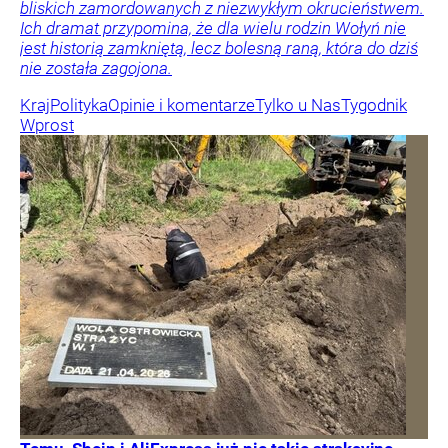
bliskich zamordowanych z niezwykłym okrucieństwem.
Ich dramat przypomina, że dla wielu rodzin Wołyń nie
jest historią zamkniętą, lecz bolesną raną, która do dziś
nie została zagojona.
Kraj
Polityka
Opinie i komentarze
Tylko u Nas
Tygodnik
Wprost