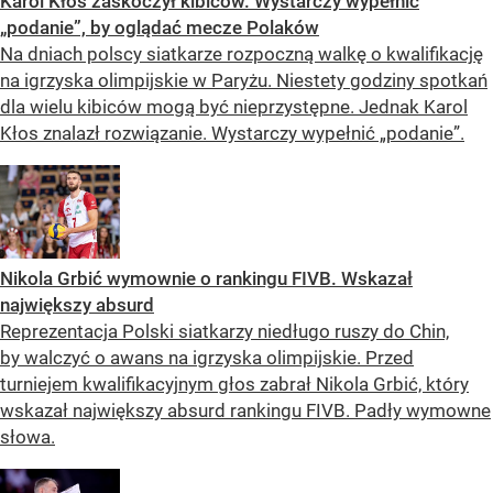
Karol Kłos zaskoczył kibiców. Wystarczy wypełnić
„podanie”, by oglądać mecze Polaków
Na dniach polscy siatkarze rozpoczną walkę o kwalifikację
na igrzyska olimpijskie w Paryżu. Niestety godziny spotkań
dla wielu kibiców mogą być nieprzystępne. Jednak Karol
Kłos znalazł rozwiązanie. Wystarczy wypełnić „podanie”.
Nikola Grbić wymownie o rankingu FIVB. Wskazał
największy absurd
Reprezentacja Polski siatkarzy niedługo ruszy do Chin,
by walczyć o awans na igrzyska olimpijskie. Przed
turniejem kwalifikacyjnym głos zabrał Nikola Grbić, który
wskazał największy absurd rankingu FIVB. Padły wymowne
słowa.