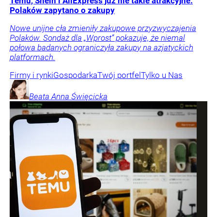
Temu, Shein i AliExpress już nie takie atrakcyjne.
Polaków zapytano o zakupy
Nowe unijne cła zmieniły zakupowe przyzwyczajenia
Polaków. Sondaż dla „Wprost” pokazuje, że niemal
połowa badanych ograniczyła zakupy na azjatyckich
platformach.
Firmy i rynki
Gospodarka
Twój portfel
Tylko u Nas
Beata Anna
Święcicka