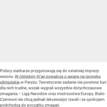
Polscy siatkarze przygotowują się do ostatniej imprezy
sezonu.
W chińskim Xi’an powalczą o awans na igrzyska
olimpijskie
w Paryżu. Teoretycznie zadanie nie powinno być
dla nich trudne, wszak wygrali wszystkie dotychczasowe
zmagania – Ligę Narodów oraz mistrzostwa Europy. Biało-
Czerwoni nie chcą jednak lekceważyć rywali i ze spokojem
podchodzą do początku zmagań.