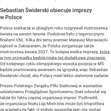
Sebastian Świderski obiecuje imprezy
w Polsce
Polscy siatkarze w ubiegłym roku rozgrywali mistrzostwa
świata na swoim terenie. Podobnie było z tegorocznymi
finałami VNL. Kilka dni temu premier Mateusz Morawiecki
ogłosił w Zakopanem, że Polska zorganizuje także
mistrzostwa świata 2027. To kolejna wielka impreza,
która
w tym przypadku będzie miała też dodatkowe znaczenie.
Od kolejnego cyklu olimpijskiego wysoka pozycja w MŚ
będzie premiowana awansem na igrzyska, więc Sebastian
Świderski chciał, aby Polacy mieli lekko ułatwione zadanie.
Prezes Polskiego Związku Piłki Siatkowej w wywiadzie
udzielonemu Przeglądowi Sportowemu Onet odwołał się
także do faktu częstej organizacji imprez. Podkreślił,
że organizacja finału Ligi Mistrzów może być kłopotliwa
ze względu na fakt, iż stałym gospodarzem ma zostać