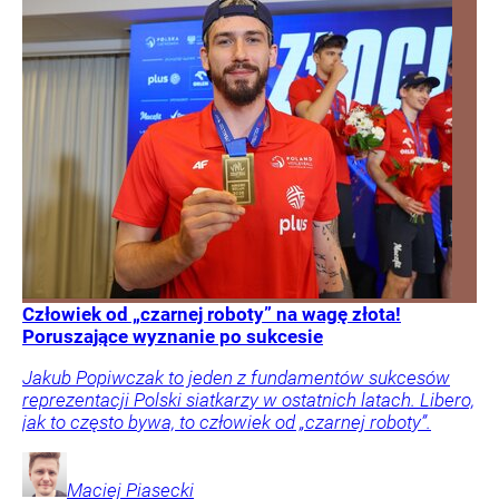
Człowiek od „czarnej roboty” na wagę złota!
Poruszające wyznanie po sukcesie
Jakub Popiwczak to jeden z fundamentów sukcesów
reprezentacji Polski siatkarzy w ostatnich latach. Libero,
jak to często bywa, to człowiek od „czarnej roboty”.
Maciej
Piasecki