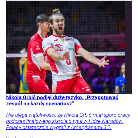
Nikola Grbić podjął duże ryzyko. „Przygotować
zespół na każdy scenariusz”
Nie ulega wątpliwości, że Nikola Grbić miał sporo pracy
podczas finałowego starcia o tytuł w Lidze Narodów.
Polacy ostatecznie wygrali z Amerykanami 3:2.