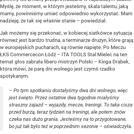
Myślę, że moment, w którym jesteśmy, skala talentu, jaką
mamy, powinniśmy umieć odpowiednio wykorzystać. Mam
nadzieję, że tak się właśnie stanie – powiedział.
Jak możemy się przekonać, w kobiecej siatkówce sytuacja
również jest bardzo trudna, a terminarze drużyn, które grają
w europejskich pucharach, są równie napięte. Po Meczu
ŁKS Commercecon Łódź – ITA TOOLS Stal Mielec na ten
temat głos zabrała libero mistrzyń Polski – Kinga Drabek,
która mówi, że parę dni wolnego jest czymś rzadko
spotykanym.
– Po tym spotkaniu dostałyśmy dwa dni wolnego, więc
jest święto. Przez ostatnie dwa tygodnie miałyśmy
straszny zajazd – wyjazdy, mecze, treningi. To taka cisza
przed burzą, teraz tydzień na treningi, ale potem znów
czeka nas dużo grania. Jesteśmy na to przygotowane,
bo już tak było też w poprzednim sezonie – oświadczyła.