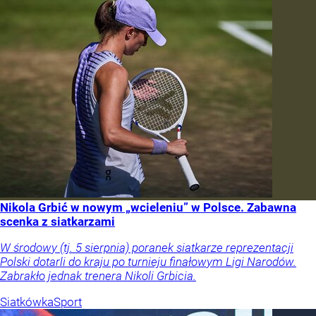
Nikola Grbić w nowym „wcieleniu” w Polsce. Zabawna
scenka z siatkarzami
W środowy (tj. 5 sierpnia) poranek siatkarze reprezentacji
Polski dotarli do kraju po turnieju finałowym Ligi Narodów.
Zabrakło jednak trenera Nikoli Grbicia.
Siatkówka
Sport