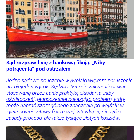
Sąd rozprawił się z bankową fikcją. „Niby-
potrącenia” pod ostrzałem
Jedno sądowe pouczenie wywołało większe poruszenie
niż niejeden wyrok. Sędzia otwarcie zakwestionował
stosowaną przez banki praktykę składania „niby-
oświadczeń”, jednocześnie pokazując problem, który
może nabrać szczególnego znaczenia po wejściu w
życie nowej ustawy frankowej. Stawką są nie tylko
zasady procesu, ale także tysiące złotych kosztów.