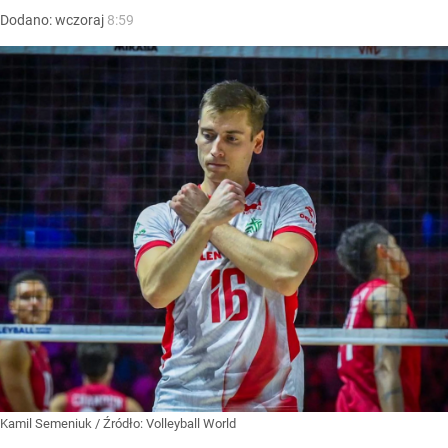
Dodano:
wczoraj
8:59
Kamil Semeniuk
/ Źródło:
Volleyball World