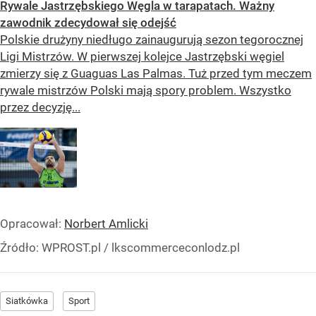
Rywale Jastrzębskiego Węgla w tarapatach. Ważny
zawodnik zdecydował się odejść
Polskie drużyny niedługo zainaugurują sezon tegorocznej
Ligi Mistrzów. W pierwszej kolejce Jastrzębski węgiel
zmierzy się z Guaguas Las Palmas. Tuż przed tym meczem
rywale mistrzów Polski mają spory problem. Wszystko
przez decyzję...
Opracował:
Norbert Amlicki
Źródło:
WPROST.pl
/
lkscommerceconlodz.pl
Siatkówka
Sport