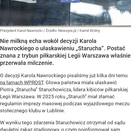
Prezydent Karol Nawrocki
/ Źródło:
Newspix.pl
/
Kamil Wolny
Nie milkną echa wokół decyzji Karola
Nawrockiego o ułaskawieniu „Starucha”. Postać
znana z trybun piłkarskiej Legii Warszawa właśnie
przerwała milczenie.
O decyzji Karola Nawrockiego pisaliśmy już kilka dni temu
na łamach WPROST
. Głowa państwa miała ułaskawić
Piotra „Starucha” Staruchowicza, lidera kibiców piłkarskiej
Legii Warszawa. W 2025 roku „Staruch” miał złamać
regulamin imprezy masowej podczas wyjazdowego meczu
stołecznego klubu w Lublinie.
W wyniku tego zdarzenia Staruchowicz otrzymał od sądu
dwuletni zakaz stadionowy, o czym poinformował sam