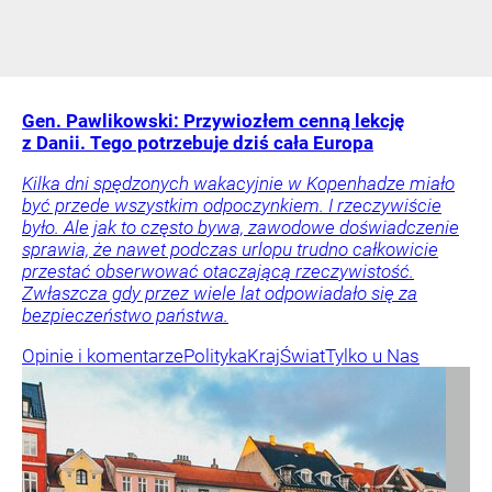
Gen. Pawlikowski: Przywiozłem cenną lekcję
z Danii. Tego potrzebuje dziś cała Europa
Kilka dni spędzonych wakacyjnie w Kopenhadze miało
być przede wszystkim odpoczynkiem. I rzeczywiście
było. Ale jak to często bywa, zawodowe doświadczenie
sprawia, że nawet podczas urlopu trudno całkowicie
przestać obserwować otaczającą rzeczywistość.
Zwłaszcza gdy przez wiele lat odpowiadało się za
bezpieczeństwo państwa.
Opinie i komentarze
Polityka
Kraj
Świat
Tylko u Nas