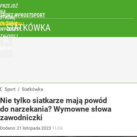
PRZEJDŹ
NA
SPORT WPROST
STRONĘ
GŁÓWNĄ
UBSKRYBUJ
SIATKÓWKA
WPROST.PL
ZALOGUJ
MENU
Sport
/
Siatkówka
Nie tylko siatkarze mają powód
do narzekania? Wymowne słowa
zawodniczki
Dodano:
21
listopada
2023
11:04