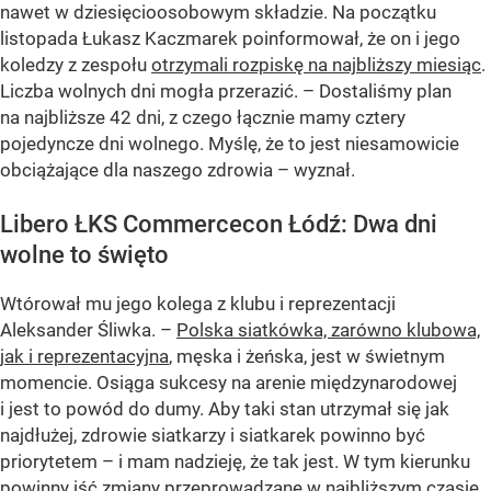
nawet w dziesięcioosobowym składzie. Na początku
listopada Łukasz Kaczmarek poinformował, że on i jego
koledzy z zespołu
otrzymali rozpiskę na najbliższy miesiąc
.
Liczba wolnych dni mogła przerazić. – Dostaliśmy plan
na najbliższe 42 dni, z czego łącznie mamy cztery
pojedyncze dni wolnego. Myślę, że to jest niesamowicie
obciążające dla naszego zdrowia – wyznał.
Libero ŁKS Commercecon Łódź: Dwa dni
wolne to święto
Wtórował mu jego kolega z klubu i reprezentacji
Aleksander Śliwka. –
Polska siatkówka, zarówno klubowa,
jak i reprezentacyjna
, męska i żeńska, jest w świetnym
momencie. Osiąga sukcesy na arenie międzynarodowej
i jest to powód do dumy. Aby taki stan utrzymał się jak
najdłużej, zdrowie siatkarzy i siatkarek powinno być
priorytetem – i mam nadzieję, że tak jest. W tym kierunku
powinny iść zmiany przeprowadzane w najbliższym czasie.