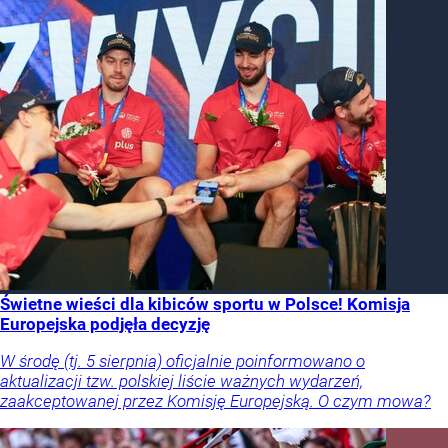
Świetne wieści dla kibiców sportu w Polsce! Komisja
Europejska podjęła decyzję
W środę (tj. 5 sierpnia) oficjalnie poinformowano o
aktualizacji tzw. polskiej liście ważnych wydarzeń,
zaakceptowanej przez Komisję Europejską. O czym mowa?