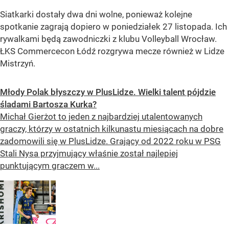
Siatkarki dostały dwa dni wolne, ponieważ kolejne
spotkanie zagrają dopiero w poniedziałek 27 listopada. Ich
rywalkami będą zawodniczki z klubu Volleyball Wrocław.
ŁKS Commercecon Łódź rozgrywa mecze również w Lidze
Mistrzyń.
Młody Polak błyszczy w PlusLidze. Wielki talent pójdzie
śladami Bartosza Kurka?
Michał Gierżot to jeden z najbardziej utalentowanych
graczy, którzy w ostatnich kilkunastu miesiącach na dobre
zadomowili się w PlusLidze. Grający od 2022 roku w PSG
Stali Nysa przyjmujący właśnie został najlepiej
punktującym graczem w...