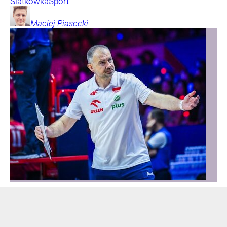
Siatkówka
Sport
Maciej
Piasecki