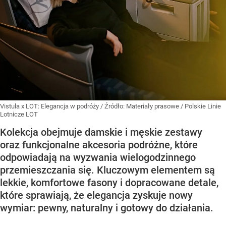
Vistula x LOT: Elegancja w podróży
/ Źródło:
Materiały prasowe
/
Polskie Linie
Lotnicze LOT
Kolekcja obejmuje damskie i męskie zestawy
oraz funkcjonalne akcesoria podróżne, które
odpowiadają na wyzwania wielogodzinnego
przemieszczania się. Kluczowym elementem są
lekkie, komfortowe fasony i dopracowane detale,
które sprawiają, że elegancja zyskuje nowy
wymiar: pewny, naturalny i gotowy do działania.