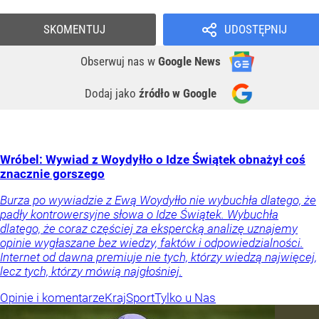
SKOMENTUJ
UDOSTĘPNIJ
Obserwuj nas
w
Google News
Dodaj jako
źródło w Google
Wróbel: Wywiad z Woydyłło o Idze Świątek obnażył coś
znacznie gorszego
Burza po wywiadzie z Ewą Woydyłło nie wybuchła dlatego, że
padły kontrowersyjne słowa o Idze Świątek. Wybuchła
dlatego, że coraz częściej za ekspercką analizę uznajemy
opinie wygłaszane bez wiedzy, faktów i odpowiedzialności.
Internet od dawna premiuje nie tych, którzy wiedzą najwięcej,
lecz tych, którzy mówią najgłośniej.
Opinie i komentarze
Kraj
Sport
Tylko u Nas