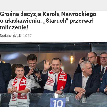
Głośna decyzja Karola Nawrockiego
o ułaskawieniu. „Staruch” przerwał
milczenie!
Dodano:
dzisiaj
10:57