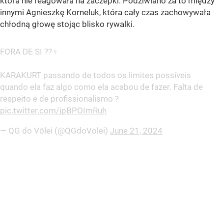
która nie reagowała na zaczepki. Podziwiano za to między
innymi Agnieszkę Korneluk, która cały czas zachowywała
chłodną głowę stojąc blisko rywalki.
FORA DE SI ??‍♀️
KARAKURT passando de todos os limites possíveis
quando ela faz algo como ela acabou de fazer. Falta de
respeito e de profissionalismo ?
pic.twitter.com/jpBPOImRuh
— QG do Vôlei (@QGdoVolei)
June 21, 2024