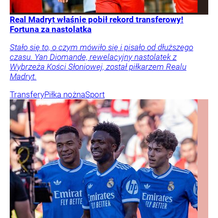
Real Madryt właśnie pobił rekord transferowy!
Fortuna za nastolatka
Stało się to, o czym mówiło się i pisało od dłuższego
czasu. Yan Diomande, rewelacyjny nastolatek z
Wybrzeża Kości Słoniowej, został piłkarzem Realu
Madryt.
Transfery
Piłka nożna
Sport