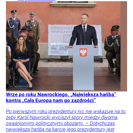
Wrze po roku Nawrockiego. „Największa hańba”
kontra „Cała Europa nam go zazdrości”
Po pierwszym roku prezydentury nic nie wskazuje na to,
żeby Karol Nawrocki wyciszył spory między dwoma
zwaśnionymi politycznymi obozami. – Dotychczas
największą hańbą na karcie jego prezydentury jest