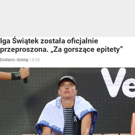
Iga Świątek została oficjalnie
przeproszona. „Za gorszące epitety”
Dodano:
dzisiaj
14:55