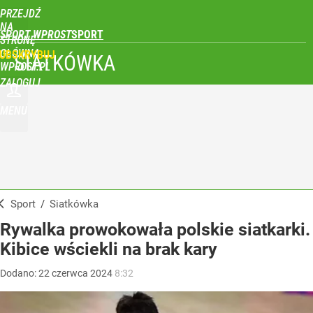
PRZEJDŹ
NA
SPORT WPROST
STRONĘ
GŁÓWNĄ
UBSKRYBUJ
SIATKÓWKA
WPROST.PL
ZALOGUJ
MENU
Sport
/
Siatkówka
Rywalka prowokowała polskie siatkarki.
Kibice wściekli na brak kary
Dodano:
22
czerwca
2024
8:32