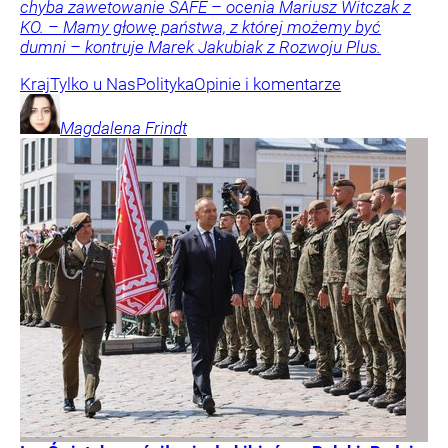
chyba zawetowanie SAFE – ocenia Mariusz Witczak z
KO. – Mamy głowę państwa, z której możemy być
dumni – kontruje Marek Jakubiak z Rozwoju Plus.
Kraj
Tylko u Nas
Polityka
Opinie i komentarze
Magdalena
Frindt