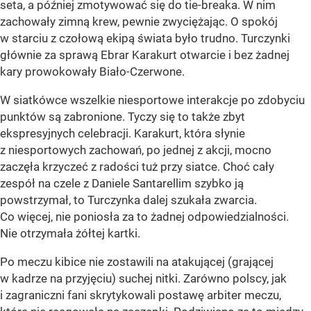
seta, a później zmotywować się do tie-breaka. W nim
zachowały zimną krew, pewnie zwyciężając. O spokój
w starciu z czołową ekipą świata było trudno. Turczynki
głównie za sprawą Ebrar Karakurt otwarcie i bez żadnej
kary prowokowały Biało-Czerwone.
W siatkówce wszelkie niesportowe interakcje po zdobyciu
punktów są zabronione. Tyczy się to także zbyt
ekspresyjnych celebracji. Karakurt, która słynie
z niesportowych zachowań, po jednej z akcji, mocno
zaczęła krzyczeć z radości tuż przy siatce. Choć cały
zespół na czele z Daniele Santarellim szybko ją
powstrzymał, to Turczynka dalej szukała zwarcia.
Co więcej, nie poniosła za to żadnej odpowiedzialności.
Nie otrzymała żółtej kartki.
Po meczu kibice nie zostawili na atakującej (grającej
w kadrze na przyjęciu) suchej nitki. Zarówno polscy, jak
i zagraniczni fani skrytykowali postawę arbiter meczu,