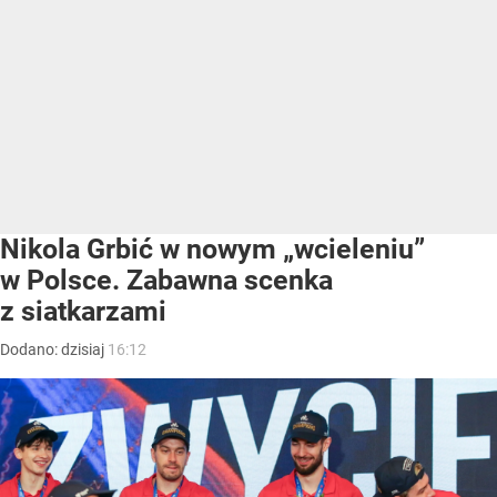
Nikola Grbić w nowym „wcieleniu”
w Polsce. Zabawna scenka
z siatkarzami
Dodano:
dzisiaj
16:12