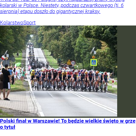
kolarski w Polsce. Niestety, podczas czwartkowego (tj. 6
sierpnia) etapu doszło do gigantycznej kraksy.
Kolarstwo
Sport
Polski finał w Warszawie! To będzie wielkie święto w grze
o tytuł