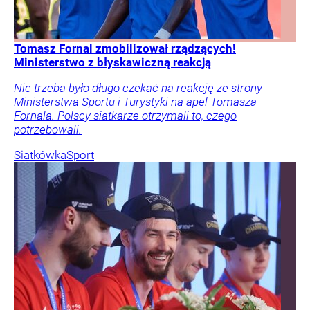
Tomasz Fornal zmobilizował rządzących!
Ministerstwo z błyskawiczną reakcją
Nie trzeba było długo czekać na reakcję ze strony
Ministerstwa Sportu i Turystyki na apel Tomasza
Fornala. Polscy siatkarze otrzymali to, czego
potrzebowali.
Siatkówka
Sport