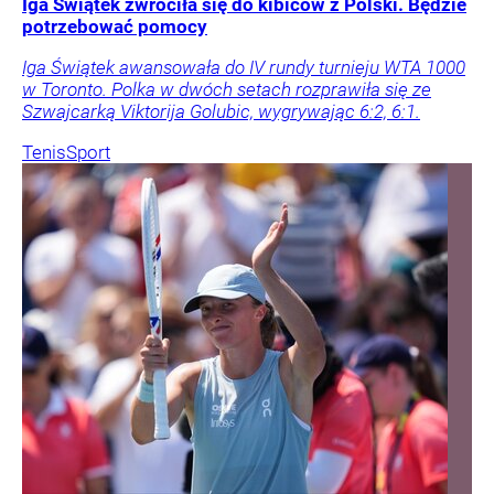
Iga Świątek zwróciła się do kibiców z Polski. Będzie
potrzebować pomocy
Iga Świątek awansowała do IV rundy turnieju WTA 1000
w Toronto. Polka w dwóch setach rozprawiła się ze
Szwajcarką Viktorija Golubic, wygrywając 6:2, 6:1.
Tenis
Sport