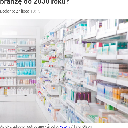
branżę do 2030 roku?
Dodano:
27
lipca
13:15
Apteka, zdjęcie ilustracyjne
/ Źródło:
Fotolia
/
Tyler Olson