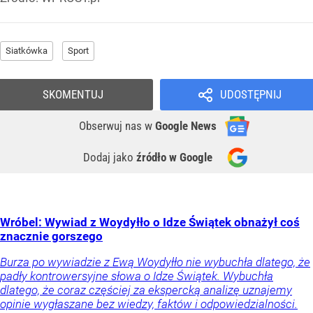
Siatkówka
Sport
SKOMENTUJ
UDOSTĘPNIJ
Obserwuj nas
w
Google News
Dodaj jako
źródło w Google
Wróbel: Wywiad z Woydyłło o Idze Świątek obnażył coś
znacznie gorszego
Burza po wywiadzie z Ewą Woydyłło nie wybuchła dlatego, że
padły kontrowersyjne słowa o Idze Świątek. Wybuchła
dlatego, że coraz częściej za ekspercką analizę uznajemy
opinie wygłaszane bez wiedzy, faktów i odpowiedzialności.