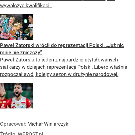
wywalczyć kwalifikacji.
Paweł Zatorski wrócił do reprezentacji Polski. „Już nic
mnie nie zniszczy”
Paweł Zatorski to jeden z najbardziej utytułowanych
siatkarzy w dziejach reprezentacji Polski. Libero właśnie
rozpoczął swój kolejny sezon w drużynie narodowej.
Opracował:
Michał Winiarczyk
Źródło:
WPROST.pl