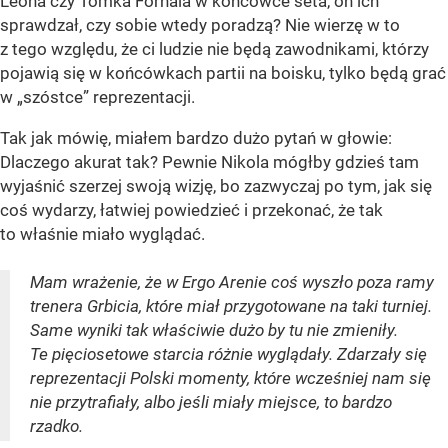
Leona czy Tomka Fornala w końcówce seta, on ich
sprawdzał, czy sobie wtedy poradzą? Nie wierzę w to
z tego względu, że ci ludzie nie będą zawodnikami, którzy
pojawią się w końcówkach partii na boisku, tylko będą grać
w „szóstce” reprezentacji.
Tak jak mówię, miałem bardzo dużo pytań w głowie:
Dlaczego akurat tak? Pewnie Nikola mógłby gdzieś tam
wyjaśnić szerzej swoją wizję, bo zazwyczaj po tym, jak się
coś wydarzy, łatwiej powiedzieć i przekonać, że tak
to właśnie miało wyglądać.
Mam wrażenie, że w Ergo Arenie coś wyszło poza ramy
trenera Grbicia, które miał przygotowane na taki turniej.
Same wyniki tak właściwie dużo by tu nie zmieniły.
Te pięciosetowe starcia różnie wyglądały. Zdarzały się
reprezentacji Polski momenty, które wcześniej nam się
nie przytrafiały, albo jeśli miały miejsce, to bardzo
rzadko.