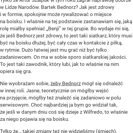
Tylko że Artur Szalpuk w tym roku zagrał naprawdę dobrze
w Lidze Narodów. Bartek Bednorz? Jak jest zdrowy
i w formie, spokojnie może rywalizować o miejsce
na boisku. I właśnie na tej podstawie zastanawiam się, jaką
rolę miałby spełniać „Benji” w tej grupie. Bo wydaje mi się,
że jeśli Bednorz jest zdrowy, to jest taki siatkarz, który musi
być na boisku dłużej, być cały czas w kontakcie z piłką,
w rytmie. Dużo łatwiej jest mu grać niż być tylko
zadaniowcem. On ma w sobie sporo siatkarskiej jakości.
To jest taki zawodnik, który lubi, jak to właśnie na nim
opiera się gra.
Nie wyobrażam sobie,
żeby Bednorz
mógł się odnaleźć
w innej roli. Jasne, teoretycznie on mógłby wejść
na przyjęcie, mógłby też znaleźć się zadaniowo w polu
serwisowym. Choć najbardziej ja bym go widział tak,
że jeśli w danym dniu coś się dzieje z Wilfredo, to właśnie
za niego pojawia się na boisku.
Tylko że… takiej zmiany też nie widzieliśmy (śmiech).