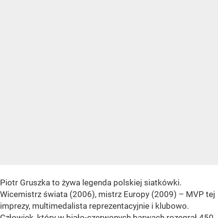
Piotr Gruszka to żywa legenda polskiej siatkówki.
Wicemistrz świata (2006), mistrz Europy (2009) – MVP tej
imprezy, multimedalista reprezentacyjnie i klubowo.
Człowiek, który w biało-czerwonych barwach rozegrał 450