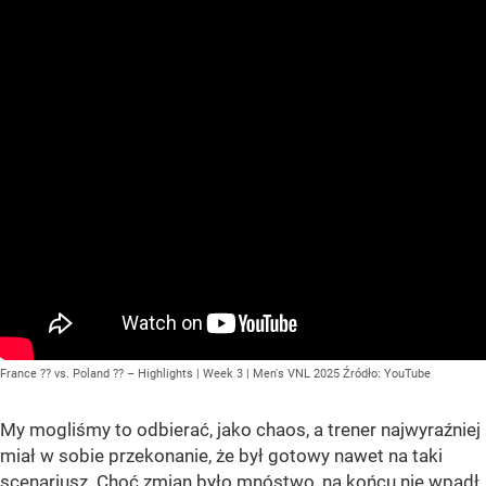
France ?? vs. Poland ?? – Highlights | Week 3 | Men's VNL 2025
Źródło:
YouTube
My mogliśmy to odbierać, jako chaos, a trener najwyraźniej
miał w sobie przekonanie, że był gotowy nawet na taki
scenariusz. Choć zmian było mnóstwo, na końcu nie wpadł