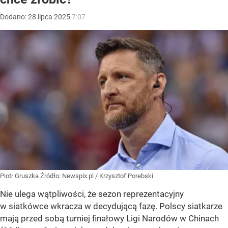
Dodano:
28
lipca
2025
7:07
Piotr Gruszka
Źródło:
Newspix.pl
/
Krzysztof Porebski
Nie ulega wątpliwości, że sezon reprezentacyjny
w siatkówce wkracza w decydującą fazę. Polscy siatkarze
mają przed sobą turniej finałowy Ligi Narodów w Chinach