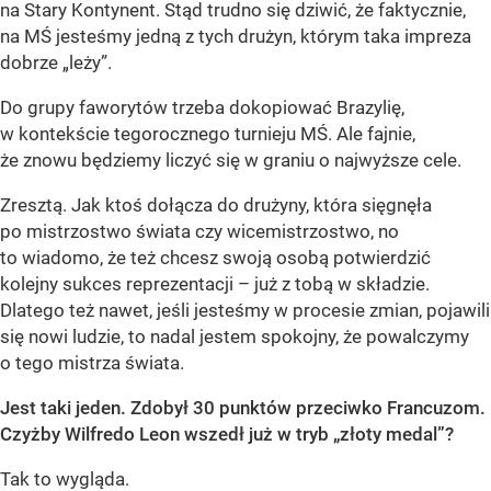
na Stary Kontynent. Stąd trudno się dziwić, że faktycznie,
na MŚ jesteśmy jedną z tych drużyn, którym taka impreza
dobrze „leży”.
Do grupy faworytów trzeba dokopiować Brazylię,
w kontekście tegorocznego turnieju MŚ. Ale fajnie,
że znowu będziemy liczyć się w graniu o najwyższe cele.
Zresztą. Jak ktoś dołącza do drużyny, która sięgnęła
po mistrzostwo świata czy wicemistrzostwo, no
to wiadomo, że też chcesz swoją osobą potwierdzić
kolejny sukces reprezentacji – już z tobą w składzie.
Dlatego też nawet, jeśli jesteśmy w procesie zmian, pojawili
się nowi ludzie, to nadal jestem spokojny, że powalczymy
o tego mistrza świata.
Jest taki jeden. Zdobył 30 punktów przeciwko Francuzom.
Czyżby Wilfredo Leon wszedł już w tryb „złoty medal”?
Tak to wygląda.