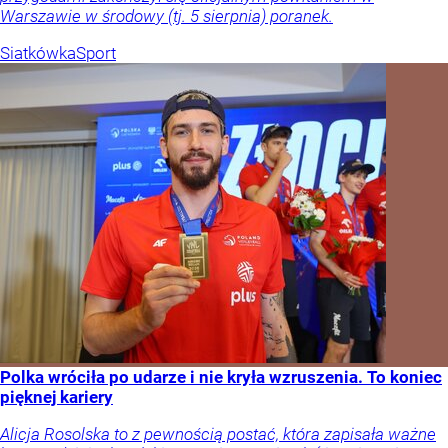
Warszawie w środowy (tj. 5 sierpnia) poranek.
Siatkówka
Sport
Polka wróciła po udarze i nie kryła wzruszenia. To koniec
pięknej kariery
Alicja Rosolska to z pewnością postać, która zapisała ważne