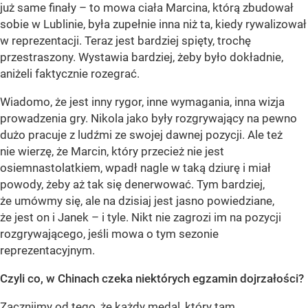
już same finały – to mowa ciała Marcina, którą zbudował
sobie w Lublinie, była zupełnie inna niż ta, kiedy rywalizował
w reprezentacji. Teraz jest bardziej spięty, trochę
przestraszony. Wystawia bardziej, żeby było dokładnie,
aniżeli faktycznie rozegrać.
Wiadomo, że jest inny rygor, inne wymagania, inna wizja
prowadzenia gry. Nikola jako były rozgrywający na pewno
dużo pracuje z ludźmi ze swojej dawnej pozycji. Ale też
nie wierzę, że Marcin, który przecież nie jest
osiemnastolatkiem, wpadł nagle w taką dziurę i miał
powody, żeby aż tak się denerwować. Tym bardziej,
że umówmy się, ale na dzisiaj jest jasno powiedziane,
że jest on i Janek – i tyle. Nikt nie zagrozi im na pozycji
rozgrywającego, jeśli mowa o tym sezonie
reprezentacyjnym.
Czyli co, w Chinach czeka niektórych egzamin dojrzałości?
Zacznijmy od tego, że każdy medal, który tam