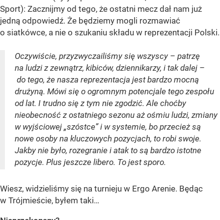
Sport): Zacznijmy od tego, że ostatni mecz dał nam już
jedną odpowiedź. Że będziemy mogli rozmawiać
o siatkówce, a nie o szukaniu składu w reprezentacji Polski.
Oczywiście, przyzwyczailiśmy się wszyscy – patrzę
na ludzi z zewnątrz, kibiców, dziennikarzy, i tak dalej –
do tego, że nasza reprezentacja jest bardzo mocną
drużyną. Mówi się o ogromnym potencjale tego zespołu
od lat. I trudno się z tym nie zgodzić. Ale choćby
nieobecność z ostatniego sezonu aż ośmiu ludzi, zmiany
w wyjściowej „szóstce” i w systemie, bo przecież są
nowe osoby na kluczowych pozycjach, to robi swoje.
Jakby nie było, rozegranie i atak to są bardzo istotne
pozycje. Plus jeszcze libero. To jest sporo.
Wiesz, widzieliśmy się na turnieju w Ergo Arenie. Będąc
w Trójmieście, byłem taki…