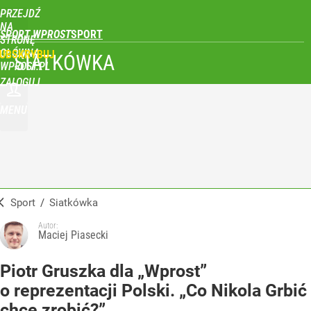
PRZEJDŹ
NA
SPORT WPROST
STRONĘ
GŁÓWNĄ
UBSKRYBUJ
SIATKÓWKA
WPROST.PL
ZALOGUJ
MENU
Sport
/
Siatkówka
Autor:
Maciej Piasecki
Piotr Gruszka dla „Wprost”
o reprezentacji Polski. „Co Nikola Grbić
chce zrobić?”