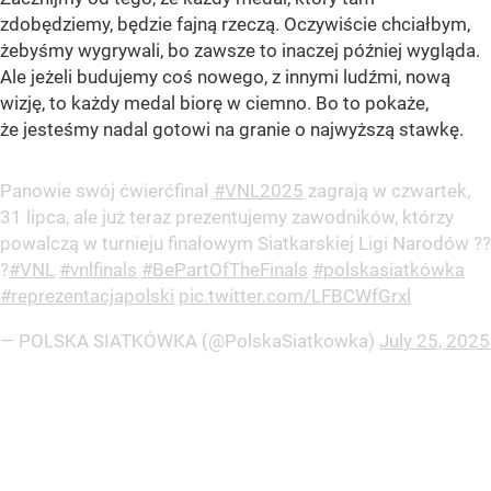
zdobędziemy, będzie fajną rzeczą. Oczywiście chciałbym,
żebyśmy wygrywali, bo zawsze to inaczej później wygląda.
Ale jeżeli budujemy coś nowego, z innymi ludźmi, nową
wizję, to każdy medal biorę w ciemno. Bo to pokaże,
że jesteśmy nadal gotowi na granie o najwyższą stawkę.
Panowie swój ćwierćfinał
#VNL2025
zagrają w czwartek,
31 lipca, ale już teraz prezentujemy zawodników, którzy
powalczą w turnieju finałowym Siatkarskiej Ligi Narodów ??
?
#VNL
#vnlfinals
#BePartOfTheFinals
#polskasiatkówka
#reprezentacjapolski
pic.twitter.com/LFBCWfGrxl
— POLSKA SIATKÓWKA (@PolskaSiatkowka)
July 25, 2025