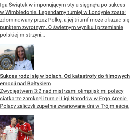
Iga Świątek w imponującym stylu sięgnęła po sukces
w Wimbledonie. Legendarny turniej w Londynie został
zdominowany przez Polkę, a jej triumf może okazać się
punktem zwrotnym. O świetnym wyniku i przemianie
polskiej mistrzyni...
Sukces rodzi się w bólach. Od katastrofy do filmowych
emocji nad Bałtykiem
Zwycięstwem 3:2 nad mistrzami olimpijskimi polscy
siatkarze zamknęli turniej Ligi Narodów w Ergo Arenie.
Polacy zaliczyli zupełnie zwariowane dni w Trójmieście.