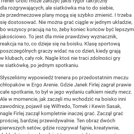
Trener Grbić może założyć jakiś rygor taktyczny
dla rozgrywających, ale siatkówka ma to do siebie,
że przedmeczowe plany mogą się szybko zmienić. I trzeba
się dostosować. Nie można grać ciągle w jednym układzie,
bo wszyscy pracują na to, żeby koniec końców być lepszym
jakościowo. To jest dla mnie prawdziwy wyznacznik,
reakcja na to, co dzieje się na boisku. Klasę sportową
poszczególnych graczy widać na co dzień, kiedy grają
w klubach, cały rok. Nagle ktoś nie traci zdolności gry
w siatkówkę, po jednym spotkaniu.
Słyszeliśmy wypowiedź trenera po przedostatnim meczu
chłopaków w Ergo Arenie. Gdzie Janek Firlej zagrał prawie
całe spotkanie, to był w jego wydaniu całkiem niezły mecz.
Ale w momencie, jak zaczęli mu wchodzić na boisko inni
zawodnicy, pojawił się Wilfredo, Tomek i Kewin Sasak,
nagle Firlej zaczął kompletnie inaczej grać. Zaczął grać
prościej, bardziej przewidywalnie. Ten obraz dwóch
pierwszych setów, gdzie rozgrywał fajnie, kreatywnie,