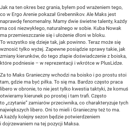
Jak na ten okres bez grania, byłem pod wrażeniem tego,
co w Ergo Arenie pokazał Grebennikov. Ale Maks jest
naprawdę fenomenalny. Mamy dwie świetne talenty, każdy
ma coś niezwykłego, naturalnego w sobie. Kuba Nowak
ma przemieszczanie się i ułożenie dłoni w bloku.
To wszystko się dzieje tak, jak powinno. Teraz może się
wznosić tylko wyżej. Zapewne posiądzie sprawy takie, jak
zmiany kierunków, do tego złapie doświadczenie z boiska,
które podniesie – w reprezentacji i wkrótce w PlusLidze.
Za to Maks Granieczny wchodzi na boisko i po prostu stoi
tam, gdzie ma być piłka. To się ma. Bardzo często praca
libero w obronie, to nie jest tylko kwestia taktyki, że komuś
otwieramy kierunek po prostej i tam trafi. Często
to „czytanie” zamiarów przeciwnika, co charakteryzuje tych
największych libero. Oni to mieli i Granieczny też to ma.
A każdy kolejny sezon będzie potwierdzeniem
i dojrzewaniem na tej pozycji Maksa.