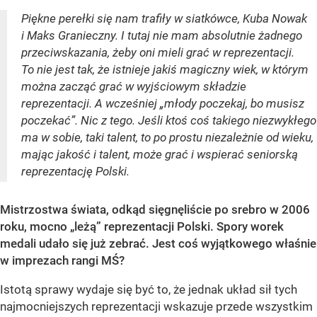
Piękne perełki się nam trafiły w siatkówce, Kuba Nowak
i Maks Granieczny. I tutaj nie mam absolutnie żadnego
przeciwskazania, żeby oni mieli grać w reprezentacji.
To nie jest tak, że istnieje jakiś magiczny wiek, w którym
można zacząć grać w wyjściowym składzie
reprezentacji. A wcześniej „młody poczekaj, bo musisz
poczekać”. Nic z tego. Jeśli ktoś coś takiego niezwykłego
ma w sobie, taki talent, to po prostu niezależnie od wieku,
mając jakość i talent, może grać i wspierać seniorską
reprezentację Polski.
Mistrzostwa świata, odkąd sięgnęliście po srebro w 2006
roku, mocno „leżą” reprezentacji Polski. Spory worek
medali udało się już zebrać. Jest coś wyjątkowego właśnie
w imprezach rangi MŚ?
Istotą sprawy wydaje się być to, że jednak układ sił tych
najmocniejszych reprezentacji wskazuje przede wszystkim