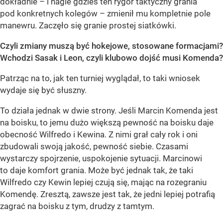
dokładnie – i nagle gdzieś ten rygor taktyczny grania
pod konkretnych kolegów – zmienił mu kompletnie pole
manewru. Zaczęło się granie prostej siatkówki.
Czyli zmiany muszą być hokejowe, stosowane formacjami?
Wchodzi Sasak i Leon, czyli klubowo dojść musi Komenda?
Patrząc na to, jak ten turniej wyglądał, to taki wniosek
wydaje się być słuszny.
To działa jednak w dwie strony. Jeśli Marcin Komenda jest
na boisku, to jemu dużo większą pewność na boisku daje
obecność Wilfredo i Kewina. Z nimi grał cały rok i oni
zbudowali swoją jakość, pewność siebie. Czasami
wystarczy spojrzenie, uspokojenie sytuacji. Marcinowi
to daje komfort grania. Może być jednak tak, że taki
Wilfredo czy Kewin lepiej czują się, mając na rozegraniu
Komendę. Zresztą, zawsze jest tak, że jedni lepiej potrafią
zagrać na boisku z tym, drudzy z tamtym.