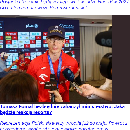
Rosjanki i Rosjanie będą występować w Lidze Narodów 2027.
Co na ten temat uważa Kamil Semeniuk?
Tomasz Fornal bezbłędnie zahaczył ministerstwo. Jaka
będzie reakcja resortu?
Reprezentacja Polski siatkarzy wróciła już do kraju. Powrót z
przygodami zakończył się oficjalnym powitaniem w