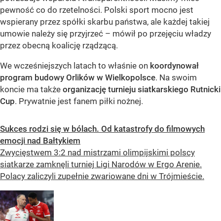
pewność co do rzetelności. Polski sport mocno jest
wspierany przez spółki skarbu państwa, ale każdej takiej
umowie należy się przyjrzeć – mówił po przejęciu władzy
przez obecną koalicję rządzącą.
We wcześniejszych latach to właśnie on
koordynował
program budowy Orlików w Wielkopolsce
. Na swoim
koncie ma także
organizację turnieju siatkarskiego Rutnicki
Cup
. Prywatnie jest fanem piłki nożnej.
Sukces rodzi się w bólach. Od katastrofy do filmowych
emocji nad Bałtykiem
Zwycięstwem 3:2 nad mistrzami olimpijskimi polscy
siatkarze zamknęli turniej Ligi Narodów w Ergo Arenie.
Polacy zaliczyli zupełnie zwariowane dni w Trójmieście.