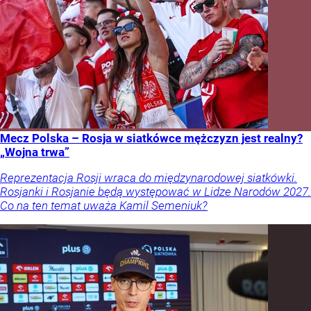
Mecz Polska – Rosja w siatkówce mężczyzn jest realny?
„Wojna trwa”
Reprezentacja Rosji wraca do międzynarodowej siatkówki.
Rosjanki i Rosjanie będą występować w Lidze Narodów 2027.
Co na ten temat uważa Kamil Semeniuk?