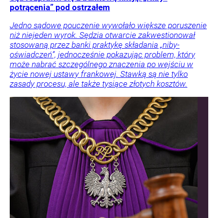
potrącenia” pod ostrzałem
Jedno sądowe pouczenie wywołało większe poruszenie
niż niejeden wyrok. Sędzia otwarcie zakwestionował
stosowaną przez banki praktykę składania „niby-
oświadczeń”, jednocześnie pokazując problem, który
może nabrać szczególnego znaczenia po wejściu w
życie nowej ustawy frankowej. Stawką są nie tylko
zasady procesu, ale także tysiące złotych kosztów.