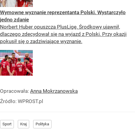
Wymowne wyznanie reprezentanta Polski. Wystarczyło
jedno zdanie
Norbert Huber opuszcza PlusLigę. Środkowy ujawnił,
dlaczego zdecydował się na wyjazd z Polski. Przy okazji
pokusił się o zadziwiające wyznanie.
Opracowała:
Anna Mokrzanowska
Źródło:
WPROST.pl
Sport
Kraj
Polityka