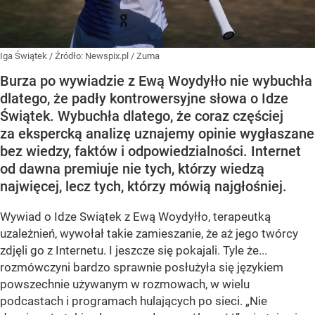
Iga Świątek
/ Źródło:
Newspix.pl
/
Zuma
Burza po wywiadzie z Ewą Woydyłło nie wybuchła
dlatego, że padły kontrowersyjne słowa o Idze
Świątek. Wybuchła dlatego, że coraz częściej
za ekspercką analizę uznajemy opinie wygłaszane
bez wiedzy, faktów i odpowiedzialności. Internet
od dawna premiuje nie tych, którzy wiedzą
najwięcej, lecz tych, którzy mówią najgłośniej.
Wywiad o Idze Swiątek z Ewą Woydyłło, terapeutką
uzależnień, wywołał takie zamieszanie, że aż jego twórcy
zdjęli go z Internetu. I jeszcze się pokajali. Tyle że...
rozmówczyni bardzo sprawnie posłużyła się językiem
powszechnie używanym w rozmowach, w wielu
podcastach i programach hulających po sieci. „Nie