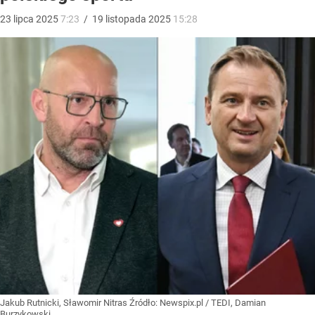
23
lipca
2025
7:23
/
19
listopada
2025
15:28
Jakub Rutnicki, Sławomir Nitras
Źródło:
Newspix.pl
/
TEDI, Damian
Burzykowski