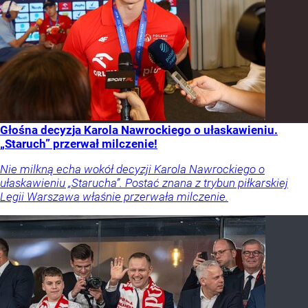
Głośna decyzja Karola Nawrockiego o ułaskawieniu.
„Staruch” przerwał milczenie!
Nie milkną echa wokół decyzji Karola Nawrockiego o
ułaskawieniu „Starucha”. Postać znana z trybun piłkarskiej
Legii Warszawa właśnie przerwała milczenie.