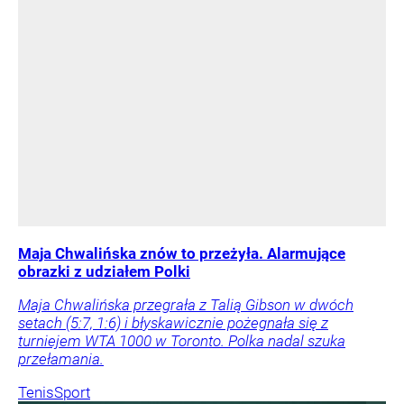
Maja Chwalińska znów to przeżyła. Alarmujące
obrazki z udziałem Polki
Maja Chwalińska przegrała z Talią Gibson w dwóch
setach (5:7, 1:6) i błyskawicznie pożegnała się z
turniejem WTA 1000 w Toronto. Polka nadal szuka
przełamania.
Tenis
Sport