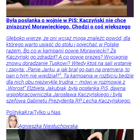
Była posłanka o wojnie w PiS: Kaczyński nie chce
zniszczyć Morawieckiego. Chodzi o coś większego
Głęboko wierzę, że oni wciąż mogą znaleźć powód, dla
którego warto usiąść do stołu i pojechać w Polskę
razem. Bo co w kampanii powie Morawiecki? Że
Kaczyński go zdradził? A co powie prezes? Wyciągnie
znowu doradzanie Tuskowi? Wtedy ktoś na sali wstanie
i zapyta: „Panie Jarku, a jak brał go pan na premiera, to
pan o tym nie wiedział?”. Ta kampania w rozbiciu będzie
dla nich obu niezwykle trudna – mówi w rozmowie z
„Wprost” Elżbieta Jakubiak, była posłanka PiS, dawna
współpracowniczka Jarosława Kaczyńskiego i była
szefowa Gabinetu Prezydenta RP Lecha Kaczyńskiego.
Polityka
Kraj
Tylko u Nas
Agnieszka
Niesłuchowska