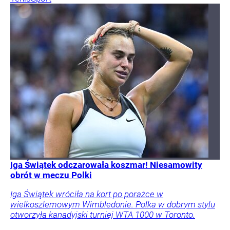
Iga Świątek odczarowała koszmar! Niesamowity
obrót w meczu Polki
Iga Świątek wróciła na kort po porażce w
wielkoszlemowym Wimbledonie. Polka w dobrym stylu
otworzyła kanadyjski turniej WTA 1000 w Toronto.