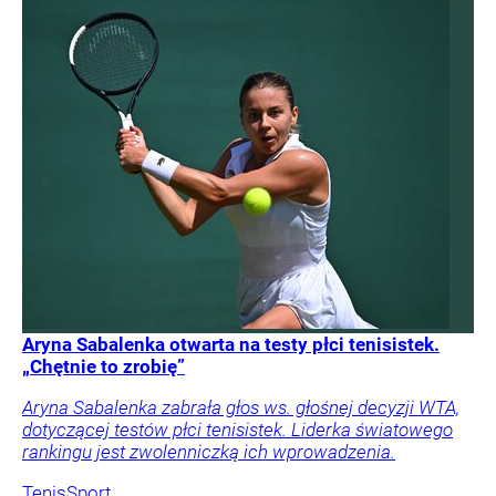
Aryna Sabalenka otwarta na testy płci tenisistek.
„Chętnie to zrobię”
Aryna Sabalenka zabrała głos ws. głośnej decyzji WTA,
dotyczącej testów płci tenisistek. Liderka światowego
rankingu jest zwolenniczką ich wprowadzenia.
Tenis
Sport