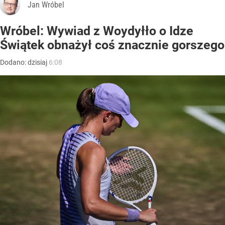
Jan Wróbel
Wróbel: Wywiad z Woydyłło o Idze
Świątek obnażył coś znacznie gorszego
Dodano:
dzisiaj
6:08