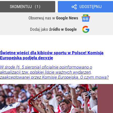
SKOMENTUJ
UDOSTĘPNIJ
1
Obserwuj nas
w
Google News
Dodaj jako
źródło w Google
Świetne wieści dla kibiców sportu w Polsce! Komisja
Europejska podjęła decyzję
W środę (tj. 5 sierpnia) oficjalnie poinformowano o
aktualizacji tzw. polskiej liście ważnych wydarzeń,
zaakceptowanej przez Komisję Europejską. O czym mowa?