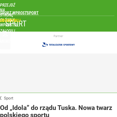
PRZEJDŹ
NA
SPORT WPROST
STRONĘ
GŁÓWNĄ
UBSKRYBUJ
SPORT
WPROST.PL
ZALOGUJ
Partner
MENU
Sport
Od „Idola” do rządu Tuska. Nowa twarz
polskiego sportu