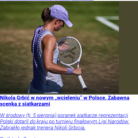
Nikola Grbić w nowym „wcieleniu” w Polsce. Zabawna
scenka z siatkarzami
W środowy (tj. 5 sierpnia) poranek siatkarze reprezentacji
Polski dotarli do kraju po turnieju finałowym Ligi Narodów.
Zabrakło jednak trenera Nikoli Grbicia.