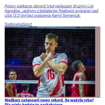
Polscy siatkarze obronili tytuł najlepszej drużyny Ligi
Narodów. Jednym z bohaterów finałowej wygranej nad
USA (3:2) był bez wątpienia Kamil Semeniuk.
Siatkówka
Sport
Wędkarz ustanowił nowy rekord. Ile ważyła ryba?
Dla wielu będzie to zaskakujące