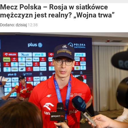
Mecz Polska – Rosja w siatkówce
mężczyzn jest realny? „Wojna trwa”
Dodano:
dzisiaj
12:38