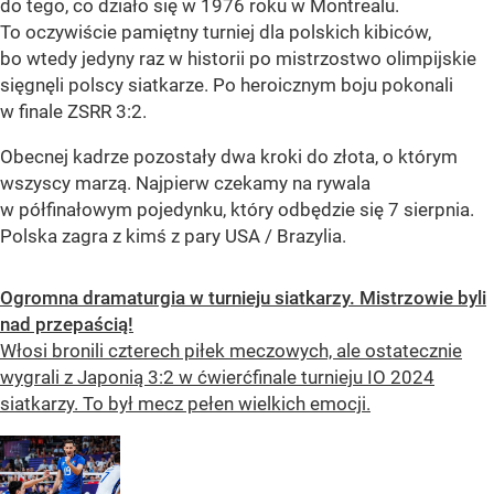
do tego, co działo się w 1976 roku w Montrealu.
To oczywiście pamiętny turniej dla polskich kibiców,
bo wtedy jedyny raz w historii po mistrzostwo olimpijskie
sięgnęli polscy siatkarze. Po heroicznym boju pokonali
w finale ZSRR 3:2.
Obecnej kadrze pozostały dwa kroki do złota, o którym
wszyscy marzą. Najpierw czekamy na rywala
w półfinałowym pojedynku, który odbędzie się 7 sierpnia.
Polska zagra z kimś z pary USA / Brazylia.
Ogromna dramaturgia w turnieju siatkarzy. Mistrzowie byli
nad przepaścią!
Włosi bronili czterech piłek meczowych, ale ostatecznie
wygrali z Japonią 3:2 w ćwierćfinale turnieju IO 2024
siatkarzy. To był mecz pełen wielkich emocji.