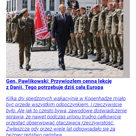
Gen. Pawlikowski: Przywiozłem cenną lekcję
z Danii. Tego potrzebuje dziś cała Europa
Kilka dni spędzonych wakacyjnie w Kopenhadze miało
być przede wszystkim odpoczynkiem. I rzeczywiście
było. Ale jak to często bywa, zawodowe doświadczenie
sprawia, że nawet podczas urlopu trudno całkowicie
przestać obserwować otaczającą rzeczywistość.
Zwłaszcza gdy przez wiele lat odpowiadało się za
bezpieczeństwo państwa.