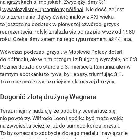
na igrzyskach olimpijskich. Zwyciężyliśmy 3:1
i
wywalczyliśmy upragniony półfinał
. Nie dość, że jest
to przełamanie klątwy ćwierćfinałów z XXI wieku,
to jeszcze na dodatek w pierwszej czwórce igrzysk
reprezentacja Polski znalazła się po raz pierwszy od 1980
roku. Czekaliśmy zatem na tego typu moment aż 44 lata.
Wówczas podczas igrzysk w Moskwie Polacy dotarli
do półfinału, ale w nim przegrali z Bułgarią wyraźnie, bo 0:3.
Później doszło do starcia o 3. miejsce z Rumunią, ale i w
tamtym spotkaniu to rywal był lepszy, triumfując 3:1.
To oznaczało czwarte miejsce dla naszej drużyny.
Dogonić złotą drużynę Wagnera
Teraz miejmy nadzieję, że podobny scenariusz się
nie powtórzy. Wilfredo Leon i spółka być może wejdą
na zwycięską ścieżkę już do samego końca igrzysk.
To by oznaczało zdobycie złotego medalu i nawiązanie