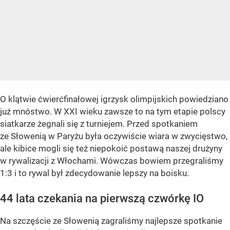
O klątwie ćwierćfinałowej igrzysk olimpijskich powiedziano
już mnóstwo. W XXI wieku zawsze to na tym etapie polscy
siatkarze żegnali się z turniejem. Przed spotkaniem
ze Słowenią w Paryżu była oczywiście wiara w zwycięstwo,
ale kibice mogli się też niepokoić postawą naszej drużyny
w rywalizacji z Włochami. Wówczas bowiem przegraliśmy
1:3 i to rywal był zdecydowanie lepszy na boisku.
44 lata czekania na pierwszą czwórkę IO
Na szczęście ze Słowenią zagraliśmy najlepsze spotkanie