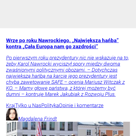
Wrze po roku Nawrockiego. „Największa hańba”
kontra „Cała Europa nam go zazdrości”
Po pierwszym roku prezydentury nic nie wskazuje na to,
żeby Karol Nawrocki wyciszył spory między dwoma
zwaśnionymi politycznymi obozami. – Dotychczas
największą hańbą na karcie jego prezydentury jest
chyba zawetowanie SAFE – ocenia Mariusz Witczak z
KO. – Mamy głowę państwa, z której możemy być
dumni – kontruje Marek Jakubiak z Rozwoju Plus.
Kraj
Tylko u Nas
Polityka
Opinie i komentarze
Magdalena
Frindt