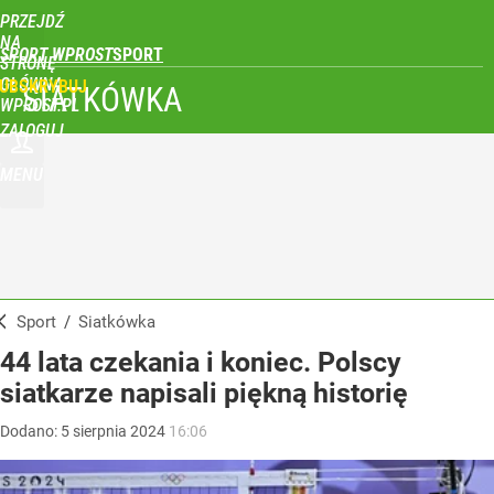
PRZEJDŹ
NA
SPORT WPROST
STRONĘ
GŁÓWNĄ
UBSKRYBUJ
SIATKÓWKA
WPROST.PL
ZALOGUJ
MENU
Sport
/
Siatkówka
44 lata czekania i koniec. Polscy
siatkarze napisali piękną historię
Dodano:
5
sierpnia
2024
16:06