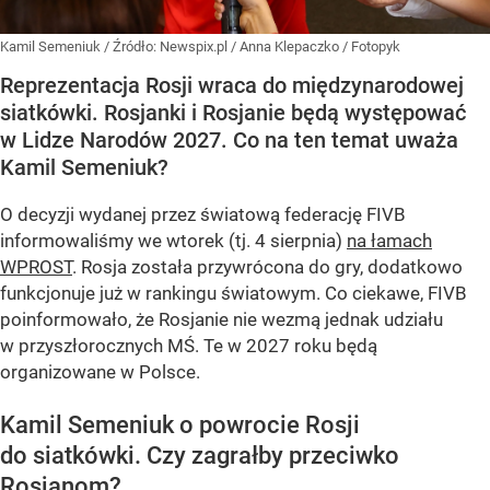
Kamil Semeniuk
/ Źródło:
Newspix.pl
/
Anna Klepaczko / Fotopyk
Reprezentacja Rosji wraca do międzynarodowej
siatkówki. Rosjanki i Rosjanie będą występować
w Lidze Narodów 2027. Co na ten temat uważa
Kamil Semeniuk?
O decyzji wydanej przez światową federację FIVB
informowaliśmy we wtorek (tj. 4 sierpnia)
na łamach
WPROST
. Rosja została przywrócona do gry, dodatkowo
funkcjonuje już w rankingu światowym. Co ciekawe, FIVB
poinformowało, że Rosjanie nie wezmą jednak udziału
w przyszłorocznych MŚ. Te w 2027 roku będą
organizowane w Polsce.
Kamil Semeniuk o powrocie Rosji
do siatkówki. Czy zagrałby przeciwko
Rosjanom?