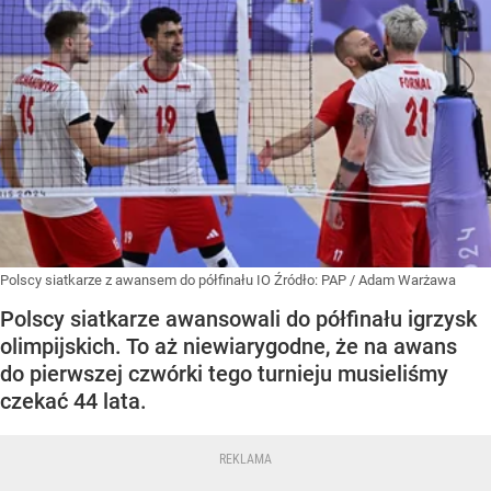
Polscy siatkarze z awansem do półfinału IO
Źródło:
PAP
/
Adam Warżawa
Polscy siatkarze awansowali do półfinału igrzysk
olimpijskich. To aż niewiarygodne, że na awans
do pierwszej czwórki tego turnieju musieliśmy
czekać 44 lata.