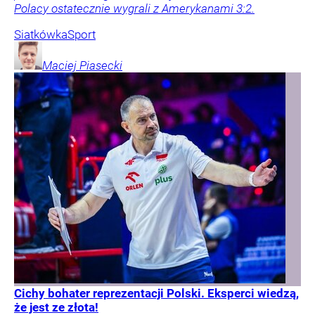
Polacy ostatecznie wygrali z Amerykanami 3:2.
Siatkówka
Sport
Maciej
Piasecki
Cichy bohater reprezentacji Polski. Eksperci wiedzą,
że jest ze złota!