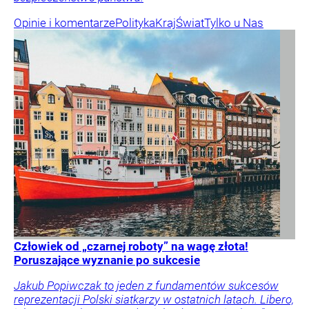
Opinie i komentarze
Polityka
Kraj
Świat
Tylko u Nas
Człowiek od „czarnej roboty” na wagę złota!
Poruszające wyznanie po sukcesie
Jakub Popiwczak to jeden z fundamentów sukcesów
reprezentacji Polski siatkarzy w ostatnich latach. Libero,