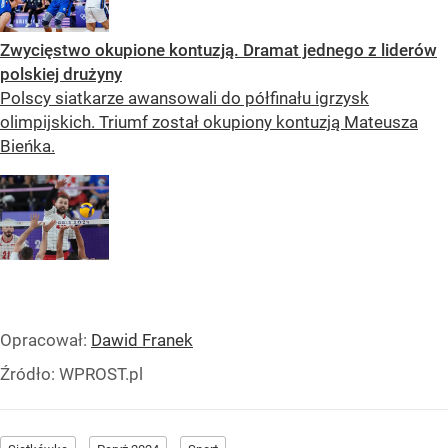
Zwycięstwo okupione kontuzją. Dramat jednego z liderów
polskiej drużyny
Polscy siatkarze awansowali do półfinału igrzysk
olimpijskich. Triumf został okupiony kontuzją Mateusza
Bieńka.
Opracował:
Dawid Franek
Źródło:
WPROST.pl