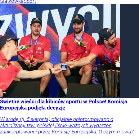
Siatkówka
Sport
Świetne wieści dla kibiców sportu w Polsce! Komisja
Europejska podjęła decyzję
W środę (tj. 5 sierpnia) oficjalnie poinformowano o
aktualizacji tzw. polskiej liście ważnych wydarzeń,
zaakceptowanej przez Komisję Europejską. O czym mowa?