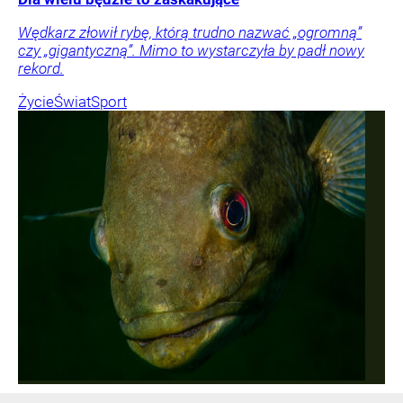
Wędkarz złowił rybę, którą trudno nazwać „ogromną”
czy „gigantyczną”. Mimo to wystarczyła by padł nowy
rekord.
Życie
Świat
Sport