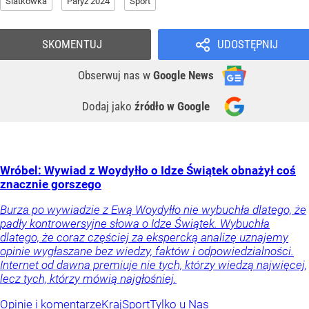
Siatkówka
Paryż 2024
Sport
SKOMENTUJ
UDOSTĘPNIJ
Obserwuj nas
w
Google News
Dodaj jako
źródło w Google
Wróbel: Wywiad z Woydyłło o Idze Świątek obnażył coś
znacznie gorszego
Burza po wywiadzie z Ewą Woydyłło nie wybuchła dlatego, że
padły kontrowersyjne słowa o Idze Świątek. Wybuchła
dlatego, że coraz częściej za ekspercką analizę uznajemy
opinie wygłaszane bez wiedzy, faktów i odpowiedzialności.
Internet od dawna premiuje nie tych, którzy wiedzą najwięcej,
lecz tych, którzy mówią najgłośniej.
Opinie i komentarze
Kraj
Sport
Tylko u Nas