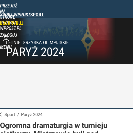
PRZEJDŹ
NA
SPORT WPROST
STRONĘ
GŁÓWNĄ
UBSKRYBUJ
WPROST.PL
ZALOGUJ
MENU
PARYŻ 2024
Sport
/
Paryż 2024
Ogromna dramaturgia w turnieju