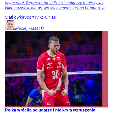
wygrywać. Reprezentacja Polski siatkarzy to nie tylko
kilka nazwisk, ale prawdziwy zespół i grono bohaterów.
Siatkówka
Sport
Tylko u Nas
Maciej
Piasecki
Polka wróciła po udarze i nie kryła wzruszenia.