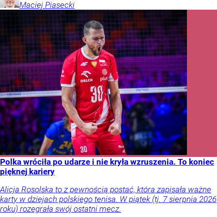
Maciej
Piasecki
Polka wróciła po udarze i nie kryła wzruszenia. To koniec
pięknej kariery
Alicja Rosolska to z pewnością postać, która zapisała ważne
karty w dziejach polskiego tenisa. W piątek (tj. 7 sierpnia 2026
roku) rozegrała swój ostatni mecz.