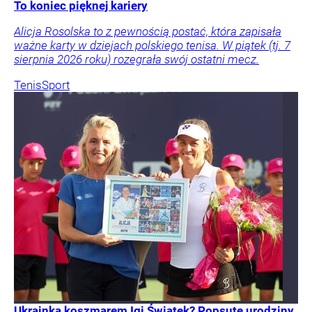
To koniec pięknej kariery
Alicja Rosolska to z pewnością postać, która zapisała
ważne karty w dziejach polskiego tenisa. W piątek (tj. 7
sierpnia 2026 roku) rozegrała swój ostatni mecz.
Tenis
Sport
Ukrainka koszmarem Igi Świątek? Popsute urodziny