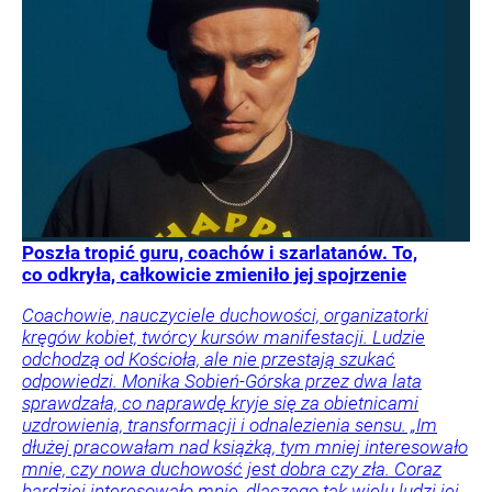
Poszła tropić guru, coachów i szarlatanów. To,
co odkryła, całkowicie zmieniło jej spojrzenie
Coachowie, nauczyciele duchowości, organizatorki
kręgów kobiet, twórcy kursów manifestacji. Ludzie
odchodzą od Kościoła, ale nie przestają szukać
odpowiedzi. Monika Sobień-Górska przez dwa lata
sprawdzała, co naprawdę kryje się za obietnicami
uzdrowienia, transformacji i odnalezienia sensu. „Im
dłużej pracowałam nad książką, tym mniej interesowało
mnie, czy nowa duchowość jest dobra czy zła. Coraz
bardziej interesowało mnie, dlaczego tak wielu ludzi jej