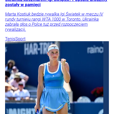
zostały w pamięci
Marta Kostiuk będzie rywalką Igi Świątek w meczu IV
rundy turnieju rangi WTA 1000 w Toronto. Ukrainka
zabrała głos o Polce tuż przed rozpoczęciem
rywalizacji.
Tenis
Sport