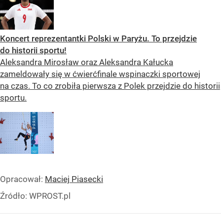
Koncert reprezentantki Polski w Paryżu. To przejdzie
do historii sportu!
Aleksandra Mirosław oraz Aleksandra Kałucka
zameldowały się w ćwierćfinale wspinaczki sportowej
na czas. To co zrobiła pierwsza z Polek przejdzie do historii
sportu.
Opracował:
Maciej Piasecki
Źródło:
WPROST.pl