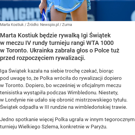
Marta Kostiuk
/ Źródło:
Newspix.pl
/
Zuma
Marta Kostiuk będzie rywalką Igi Świątek
w meczu IV rundy turnieju rangi WTA 1000
w Toronto. Ukrainka zabrała głos o Polce tuż
przed rozpoczęciem rywalizacji.
Iga Świątek kazała na siebie trochę czekać, biorąc
pod uwagę to, że Polka wróciła do rywalizacji dopiero
w Toronto. Dopiero, bo wcześniej w oficjalnym meczu
tenisistka wystąpiła podczas Wimbledonu. Niestety,
w Londynie nie udało się obronić mistrzowskiego tytułu.
Świątek odpadła w III rundzie na wimbledońskiej trawie.
Jedno spotkanie więcej Polka ugrała w innym tegorocznym
turnieju Wielkiego Szlema, konkretnie w Paryżu.