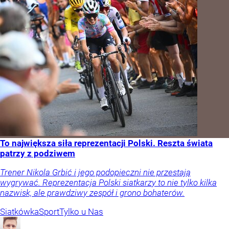
To największa siła reprezentacji Polski. Reszta świata
patrzy z podziwem
Trener Nikola Grbić i jego podopieczni nie przestają
wygrywać. Reprezentacja Polski siatkarzy to nie tylko kilka
nazwisk, ale prawdziwy zespół i grono bohaterów.
Siatkówka
Sport
Tylko u Nas