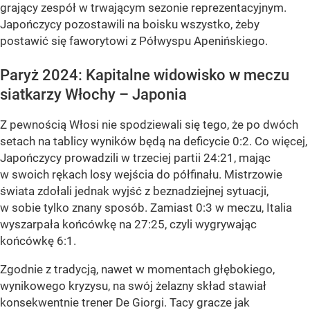
grający zespół w trwającym sezonie reprezentacyjnym.
Japończycy pozostawili na boisku wszystko, żeby
postawić się faworytowi z Półwyspu Apenińskiego.
Paryż 2024: Kapitalne widowisko w meczu
siatkarzy Włochy – Japonia
Z pewnością Włosi nie spodziewali się tego, że po dwóch
setach na tablicy wyników będą na deficycie 0:2. Co więcej,
Japończycy prowadzili w trzeciej partii 24:21, mając
w swoich rękach losy wejścia do półfinału. Mistrzowie
świata zdołali jednak wyjść z beznadziejnej sytuacji,
w sobie tylko znany sposób. Zamiast 0:3 w meczu, Italia
wyszarpała końcówkę na 27:25, czyli wygrywając
końcówkę 6:1.
Zgodnie z tradycją, nawet w momentach głębokiego,
wynikowego kryzysu, na swój żelazny skład stawiał
konsekwentnie trener De Giorgi. Tacy gracze jak