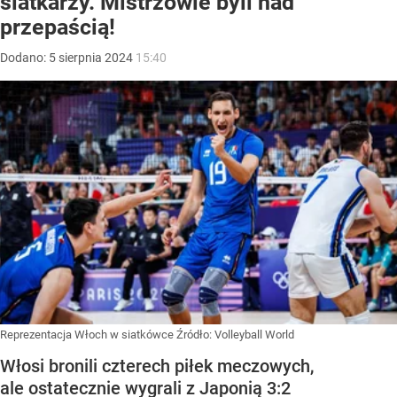
siatkarzy. Mistrzowie byli nad
przepaścią!
Dodano:
5
sierpnia
2024
15:40
Reprezentacja Włoch w siatkówce
Źródło:
Volleyball World
Włosi bronili czterech piłek meczowych,
ale ostatecznie wygrali z Japonią 3:2