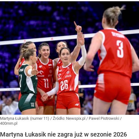
Martyna Łukasik (numer 11)
/ Źródło:
Newspix.pl
/
Pawel Piotrowski /
400mm.pl
Martyna Łukasik nie zagra już w sezonie 2026