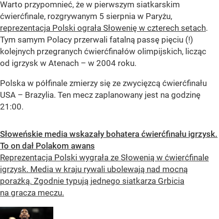
Warto przypomnieć, że w pierwszym siatkarskim
ćwierćfinale, rozgrywanym 5 sierpnia w Paryżu,
reprezentacja Polski ograła Słowenię w czterech setach
.
Tym samym Polacy przerwali fatalną passę pięciu (!)
kolejnych przegranych ćwierćfinałów olimpijskich, licząc
od igrzysk w Atenach – w 2004 roku.
Polska w półfinale zmierzy się ze zwycięzcą ćwierćfinału
USA – Brazylia. Ten mecz zaplanowany jest na godzinę
21:00.
Słoweńskie media wskazały bohatera ćwierćfinału igrzysk.
To on dał Polakom awans
Reprezentacja Polski wygrała ze Słowenią w ćwierćfinale
igrzysk. Media w kraju rywali ubolewają nad mocną
porażką. Zgodnie typują jednego siatkarza Grbicia
na gracza meczu.