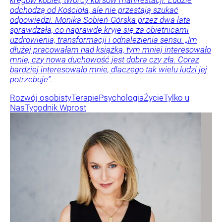
odchodzą od Kościoła, ale nie przestają szukać
odpowiedzi. Monika Sobień-Górska przez dwa lata
sprawdzała, co naprawdę kryje się za obietnicami
uzdrowienia, transformacji i odnalezienia sensu. „Im
dłużej pracowałam nad książką, tym mniej interesowało
mnie, czy nowa duchowość jest dobra czy zła. Coraz
bardziej interesowało mnie, dlaczego tak wielu ludzi jej
potrzebuje”.
Rozwój osobisty
Terapie
Psychologia
Życie
Tylko u
Nas
Tygodnik Wprost