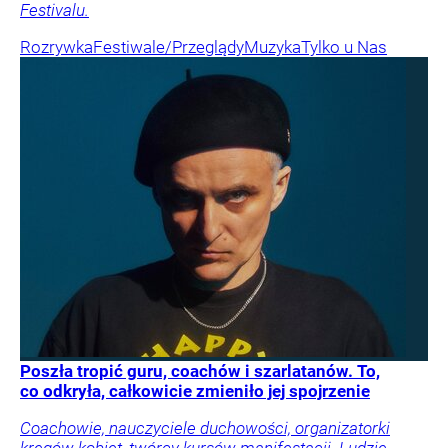
Festivalu.
Rozrywka
Festiwale/Przeglądy
Muzyka
Tylko u Nas
Poszła tropić guru, coachów i szarlatanów. To,
co odkryła, całkowicie zmieniło jej spojrzenie
Coachowie, nauczyciele duchowości, organizatorki
kręgów kobiet, twórcy kursów manifestacji. Ludzie