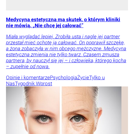
Medycyna estetyczna ma skutek, o którym kliniki
nie mówią. „Nie chcę jej całować”
Miała wyglądać lepiej. Zrobiła usta i nagle jej partner
przestał mieć ochotę ją całować. On poprawił szczękę,
a żona zobaczyła w nim obcego mężczyznę. Medycyna
estetyczna zmienia nie tylko twarz. Czasem zmusza
partnera, by nauczył się jej – i człowieka, którego kocha
– zupełnie od nowa.
Opinie i komentarze
Psychologia
Życie
Tylko u
Nas
Tygodnik Wprost