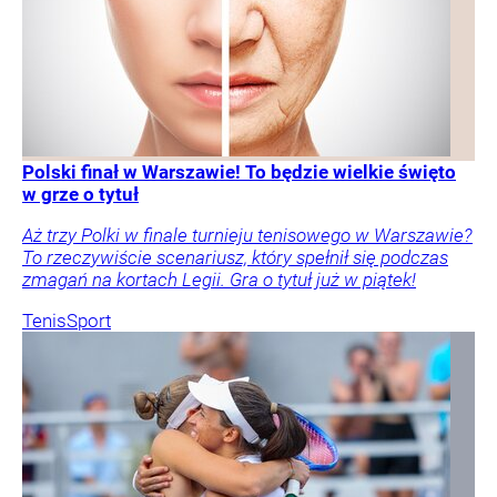
Polski finał w Warszawie! To będzie wielkie święto
w grze o tytuł
Aż trzy Polki w finale turnieju tenisowego w Warszawie?
To rzeczywiście scenariusz, który spełnił się podczas
zmagań na kortach Legii. Gra o tytuł już w piątek!
Tenis
Sport