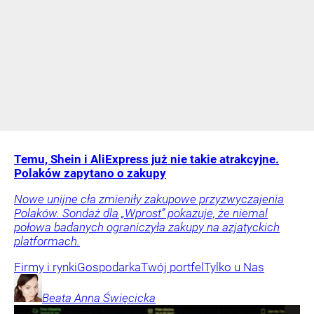
Temu, Shein i AliExpress już nie takie atrakcyjne.
Polaków zapytano o zakupy
Nowe unijne cła zmieniły zakupowe przyzwyczajenia
Polaków. Sondaż dla „Wprost” pokazuje, że niemal
połowa badanych ograniczyła zakupy na azjatyckich
platformach.
Firmy i rynki
Gospodarka
Twój portfel
Tylko u Nas
Beata Anna
Święcicka