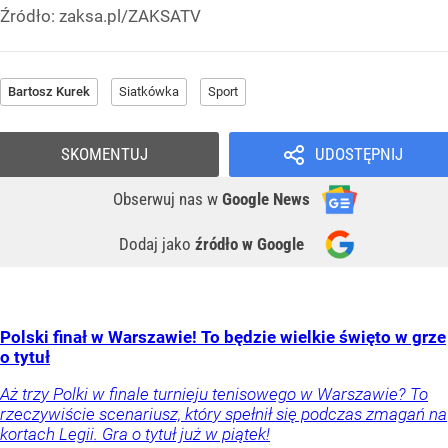
Źródło:
zaksa.pl/ZAKSATV
Bartosz Kurek
Siatkówka
Sport
SKOMENTUJ
UDOSTĘPNIJ
Obserwuj nas
w
Google News
Dodaj jako
źródło w Google
Polski finał w Warszawie! To będzie wielkie święto w grze
o tytuł
Aż trzy Polki w finale turnieju tenisowego w Warszawie? To
rzeczywiście scenariusz, który spełnił się podczas zmagań na
kortach Legii. Gra o tytuł już w piątek!