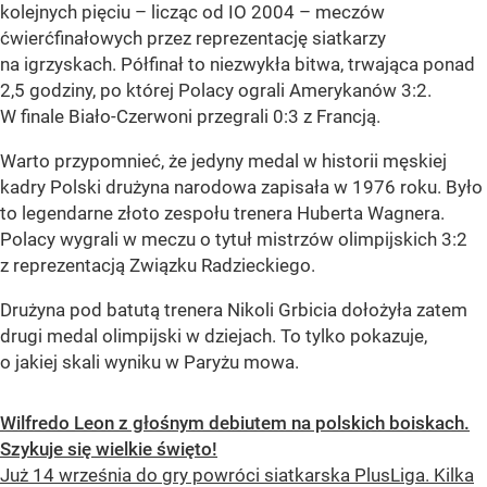
kolejnych pięciu – licząc od IO 2004 – meczów
ćwierćfinałowych przez reprezentację siatkarzy
na igrzyskach. Półfinał to niezwykła bitwa, trwająca ponad
2,5 godziny, po której Polacy ograli Amerykanów 3:2.
W finale Biało-Czerwoni przegrali 0:3 z Francją.
Warto przypomnieć, że jedyny medal w historii męskiej
kadry Polski drużyna narodowa zapisała w 1976 roku. Było
to legendarne złoto zespołu trenera Huberta Wagnera.
Polacy wygrali w meczu o tytuł mistrzów olimpijskich 3:2
z reprezentacją Związku Radzieckiego.
Drużyna pod batutą trenera Nikoli Grbicia dołożyła zatem
drugi medal olimpijski w dziejach. To tylko pokazuje,
o jakiej skali wyniku w Paryżu mowa.
Wilfredo Leon z głośnym debiutem na polskich boiskach.
Szykuje się wielkie święto!
Już 14 września do gry powróci siatkarska PlusLiga. Kilka