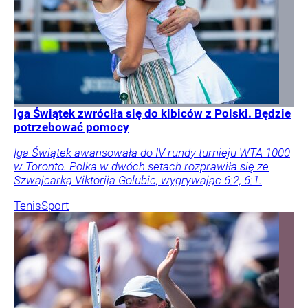
Iga Świątek zwróciła się do kibiców z Polski. Będzie
potrzebować pomocy
Iga Świątek awansowała do IV rundy turnieju WTA 1000
w Toronto. Polka w dwóch setach rozprawiła się ze
Szwajcarką Viktorija Golubic, wygrywając 6:2, 6:1.
Tenis
Sport