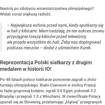
Nastrój po zdobyciu wicemistrzostwa olimpijskiego?
Widać coraz większą radość.
– Największa euforia przed nami, kiedy spotkamy się
w hali z kibicami. Mam nadzieję, że ten sukces znowu
przyciągnie rzeszę kibiców przed telewizory,
ale przede wszystkim do hali. Żeby nas dopingować
podczas meczów – dodał z uśmiechem Kurek.
Reprezentacja Polski siatkarzy z drugim
medalem w historii IO!
Po 48 latach polscy siatkarze ponownie zagrali o złoto
turnieju olimpijskiego. Biało-Czerwoni w stolicy Francji
w fazie grupowej kolejno: ograli 3:0 Egipt, pokonali 3:2
Brazylię i przegrali 1:3 z Włochami. W ćwierćfinale Polacy
uporali się ze Słowenią, przełamując „klątwę” przegranych