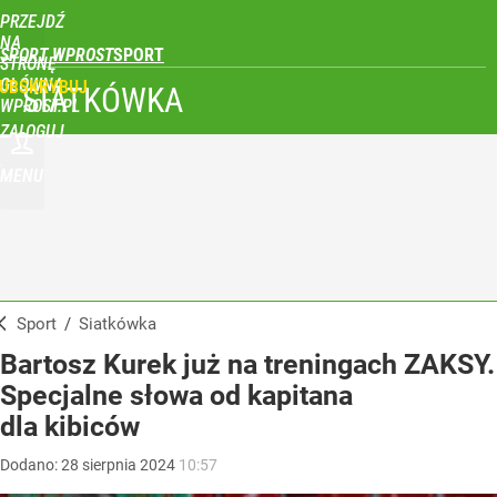
PRZEJDŹ
NA
SPORT WPROST
STRONĘ
GŁÓWNĄ
UBSKRYBUJ
SIATKÓWKA
WPROST.PL
ZALOGUJ
MENU
Sport
/
Siatkówka
Bartosz Kurek już na treningach ZAKSY.
Specjalne słowa od kapitana
dla kibiców
Dodano:
28
sierpnia
2024
10:57