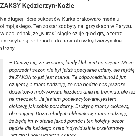
ZAKSY Kędzierzyn-Koźle
Na długiej liście sukcesów Kurka brakowało medalu
olimpijskiego. Ten został zdobyty na igrzyskach w Paryżu.
Widać jednak, że
„Kuraś” ciągle czuje głód gry
, a teraz
z ekscytacją podchodzi do powrotu w kędzierzyńskie
strony.
– Cieszę się, że wracam, kiedy klub jest na szycie. Może
poprzedni sezon nie był jakiś specjalnie udany, ale myślę,
że ZAKSA to już jest marka. Tę odpowiedzialność już
czujemy, a mam nadzieję, że ona będzie nas jeszcze
dodatkowo motywowała każdego dnia na treningu, ale też
na meczach. Ja jestem podekscytowany, jestem
ciekawy, jak sobie poradzimy. Drużynę mamy ciekawą,
obiecującą. Dużo młodych chłopaków, mam nadzieję,
że będę im w stanie jakoś pomóc i ten kolejny sezon
będzie dla każdego z nas indywidualnie przełomowy –
przyznał nowy kapitan ZAKSY.