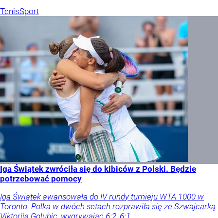
Tenis
Sport
Iga Świątek zwróciła się do kibiców z Polski. Będzie
potrzebować pomocy
Iga Świątek awansowała do IV rundy turnieju WTA 1000 w
Toronto. Polka w dwóch setach rozprawiła się ze Szwajcarką
Viktorija Golubic, wygrywając 6:2, 6:1.