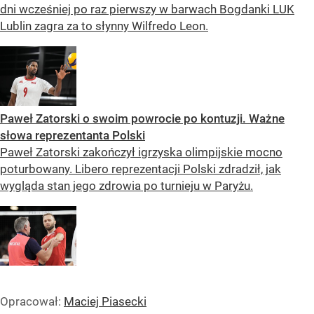
dni wcześniej po raz pierwszy w barwach Bogdanki LUK
Lublin zagra za to słynny Wilfredo Leon.
Paweł Zatorski o swoim powrocie po kontuzji. Ważne
słowa reprezentanta Polski
Paweł Zatorski zakończył igrzyska olimpijskie mocno
poturbowany. Libero reprezentacji Polski zdradził, jak
wygląda stan jego zdrowia po turnieju w Paryżu.
Opracował:
Maciej Piasecki