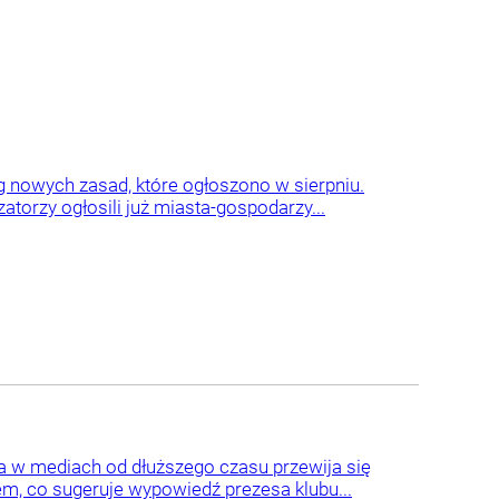
g nowych zasad, które ogłoszono w sierpniu.
torzy ogłosili już miasta-gospodarzy...
a w mediach od dłuższego czasu przewija się
m, co sugeruje wypowiedź prezesa klubu...