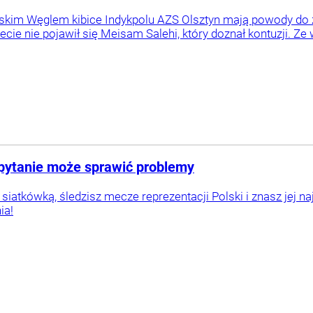
kim Węglem kibice Indykpolu AZS Olsztyn mają powody do zm
iecie nie pojawił się Meisam Salehi, który doznał kontuzji. Ze
 pytanie może sprawić problemy
ę siatkówką, śledzisz mecze reprezentacji Polski i znasz jej n
ia!