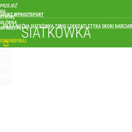
PRZEJDŹ
NA
SPORT WPROST
STRONĘ
GŁÓWNĄ
PIŁKA NOŻNA
SIATKÓWKA
TENIS
LEKKOATLETYKA
SKOKI NARCIAR
SIATKÓWKA
WPROST.PL
SUBSKRYBUJ
ZALOGUJ
SZUKAJ
MENU