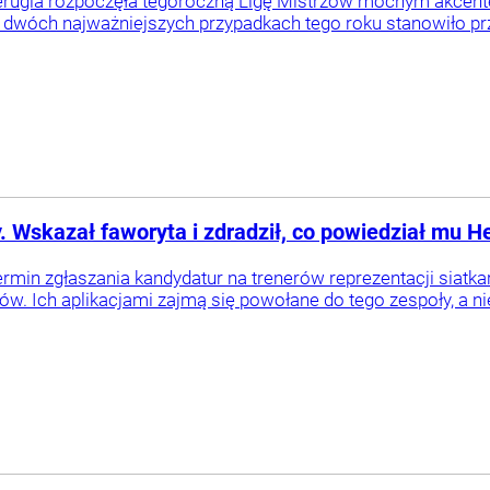
erugia rozpoczęła tegoroczną Ligę Mistrzów mocnym akcente
 w dwóch najważniejszych przypadkach tego roku stanowiło pr
. Wskazał faworyta i zdradził, co powiedział mu 
ermin zgłaszania kandydatur na trenerów reprezentacji siatkar
. Ich aplikacjami zajmą się powołane do tego zespoły, a ni