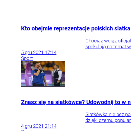
Kto obejmie reprezentacje polskich siatka
Chociaż wciąż oficja
spekulują na temat w
5
gru
2021
17:14
Sport
Znasz się na siatkówce? Udowodnij to w n
Siatkówka nie bez po
dzięki czemu popularn
4
gru
2021
21:14