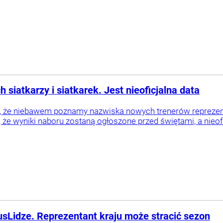
iatkarzy i siatkarek. Jest nieoficjalna data
, że niebawem poznamy nazwiska nowych trenerów reprezentacj
że wyniki naboru zostaną ogłoszone przed świętami, a nieofic
usLidze. Reprezentant kraju może stracić sezon