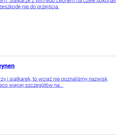
m. Siatkarze z Wilfredo Leonem na czele pokonali
zeszkodę nie do przejścia.
Heynen
zy i siatkarek, to wciąż nie poznaliśmy nazwisk
eco więcej szczegółów na...