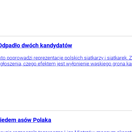
? Odpadło dwóch kandydatów
to poprowadzi reprezentacje polskich siatkarzy i siatkare
zgłoszenia, czego efektem jest wyłonienie wąskiego grona k
 Siedem asów Polaka