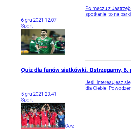
Po meczu z Jastrzębs
spotkanie, to na park
6
gru
2021
12:07
Sport
Quiz dla fanów siatkówki. Ostrzegamy, 6.
Jeśli interesujesz si
dla Ciebie. Powodzen
5
gru
2021
20:41
Sport
Quiz