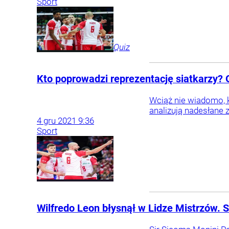
Sport
Quiz
Kto poprowadzi reprezentację siatkarzy
Wciąż nie wiadomo, k
analizują nadesłane 
4
gru
2021
9:36
Sport
Wilfredo Leon błysnął w Lidze Mistrzów.