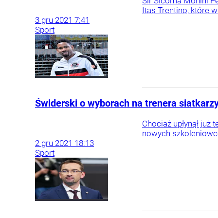
Sir Sicoma Monini P
Itas Trentino, które
3
gru
2021
7:41
Sport
Świderski o wyborach na trenera siatkarzy
Chociaż upłynął już t
nowych szkoleniowców
2
gru
2021
18:13
Sport