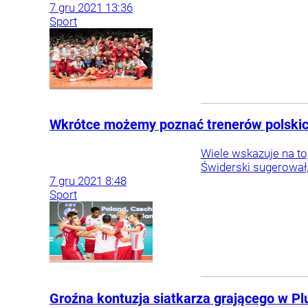
7
gru
2021
13:36
Sport
Wkrótce możemy poznać trenerów polskich s
Wiele wskazuje na to
Świderski sugerował, 
7
gru
2021
8:48
Sport
Groźna kontuzja siatkarza grającego w Pl