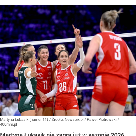
Martyna Łukasik (numer 11)
/ Źródło:
Newspix.pl
/
Pawel Piotrowski /
400mm.pl
Martyna Łukasik nie zagra już w sezonie 2026