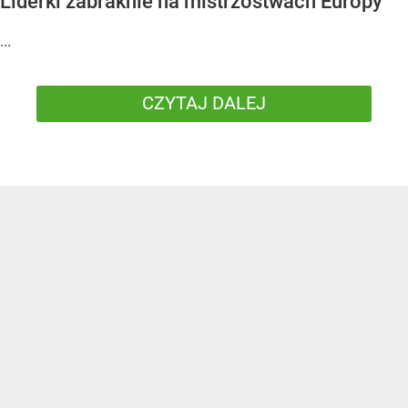
Liderki zabraknie na mistrzostwach Europy
...
CZYTAJ DALEJ