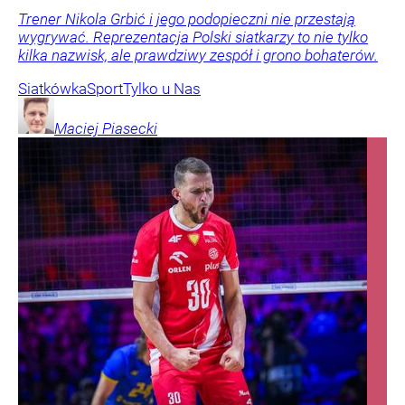
Trener Nikola Grbić i jego podopieczni nie przestają
wygrywać. Reprezentacja Polski siatkarzy to nie tylko
kilka nazwisk, ale prawdziwy zespół i grono bohaterów.
Siatkówka
Sport
Tylko u Nas
Maciej
Piasecki