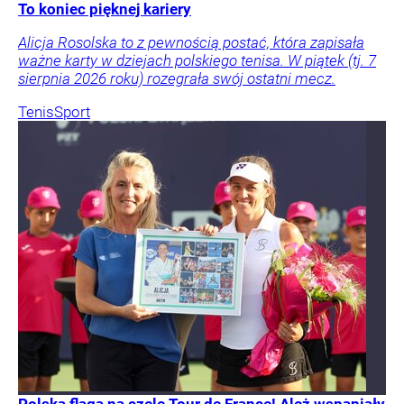
To koniec pięknej kariery
Alicja Rosolska to z pewnością postać, która zapisała
ważne karty w dziejach polskiego tenisa. W piątek (tj. 7
sierpnia 2026 roku) rozegrała swój ostatni mecz.
Tenis
Sport
Polska flaga na czele Tour de France! Ależ wspaniały