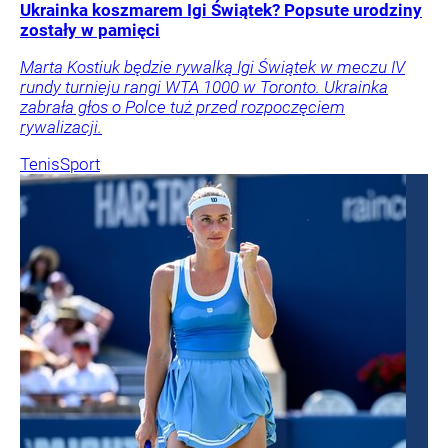
Ukrainka koszmarem Igi Świątek? Popsute urodziny
zostały w pamięci
Marta Kostiuk będzie rywalką Igi Świątek w meczu IV
rundy turnieju rangi WTA 1000 w Toronto. Ukrainka
zabrała głos o Polce tuż przed rozpoczęciem
rywalizacji.
Tenis
Sport