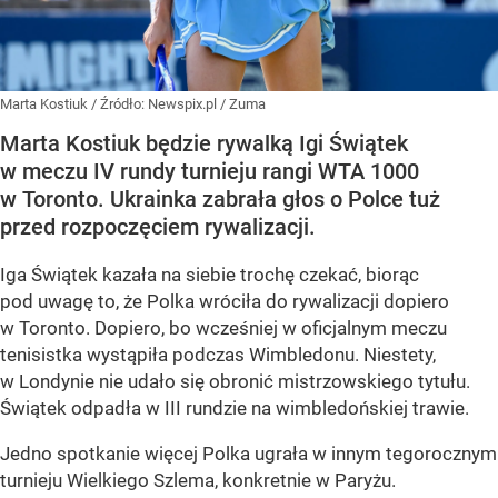
Marta Kostiuk
/ Źródło:
Newspix.pl
/
Zuma
Marta Kostiuk będzie rywalką Igi Świątek
w meczu IV rundy turnieju rangi WTA 1000
w Toronto. Ukrainka zabrała głos o Polce tuż
przed rozpoczęciem rywalizacji.
Iga Świątek kazała na siebie trochę czekać, biorąc
pod uwagę to, że Polka wróciła do rywalizacji dopiero
w Toronto. Dopiero, bo wcześniej w oficjalnym meczu
tenisistka wystąpiła podczas Wimbledonu. Niestety,
w Londynie nie udało się obronić mistrzowskiego tytułu.
Świątek odpadła w III rundzie na wimbledońskiej trawie.
Jedno spotkanie więcej Polka ugrała w innym tegorocznym
turnieju Wielkiego Szlema, konkretnie w Paryżu.