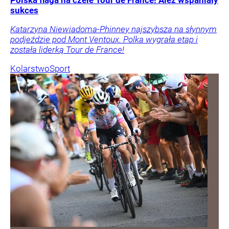
sukces
Katarzyna Niewiadoma-Phinney najszybsza na słynnym
podjeździe pod Mont Ventoux. Polka wygrała etap i
została liderką Tour de France!
Kolarstwo
Sport