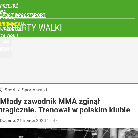
PRZEJDŹ
NA
SPORT WPROST
STRONĘ
GŁÓWNĄ
UBSKRYBUJ
SPORTY WALKI
WPROST.PL
ZALOGUJ
MENU
Sport
/
Sporty walki
Młody zawodnik MMA zginął
tragicznie. Trenował w polskim klubie
Dodano:
21
marca
2023
18:47