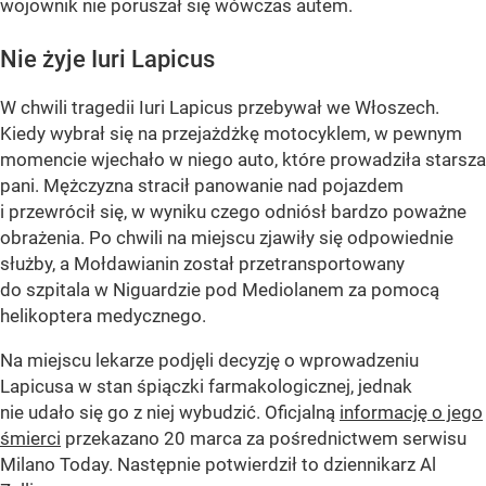
wojownik nie poruszał się wówczas autem.
Nie żyje Iuri Lapicus
W chwili tragedii Iuri Lapicus przebywał we Włoszech.
Kiedy wybrał się na przejażdżkę motocyklem, w pewnym
momencie wjechało w niego auto, które prowadziła starsza
pani. Mężczyzna stracił panowanie nad pojazdem
i przewrócił się, w wyniku czego odniósł bardzo poważne
obrażenia. Po chwili na miejscu zjawiły się odpowiednie
służby, a Mołdawianin został przetransportowany
do szpitala w Niguardzie pod Mediolanem za pomocą
helikoptera medycznego.
Na miejscu lekarze podjęli decyzję o wprowadzeniu
Lapicusa w stan śpiączki farmakologicznej, jednak
nie udało się go z niej wybudzić. Oficjalną
informację o jego
śmierci
przekazano 20 marca za pośrednictwem serwisu
Milano Today. Następnie potwierdził to dziennikarz Al