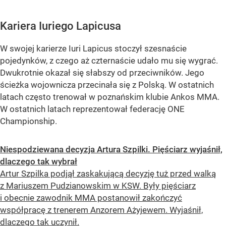
Kariera Iuriego Lapicusa
W swojej karierze Iuri Lapicus stoczył szesnaście
pojedynków, z czego aż czternaście udało mu się wygrać.
Dwukrotnie okazał się słabszy od przeciwników. Jego
ścieżka wojownicza przecinała się z Polską. W ostatnich
latach często trenował w poznańskim klubie Ankos MMA.
W ostatnich latach reprezentował federację ONE
Championship.
Niespodziewana decyzja Artura Szpilki. Pięściarz wyjaśnił,
dlaczego tak wybrał
Artur Szpilka podjął zaskakującą decyzję tuż przed walką
z Mariuszem Pudzianowskim w KSW. Były pięściarz
i obecnie zawodnik MMA postanowił zakończyć
współpracę z trenerem Anzorem Ażyjewem. Wyjaśnił,
dlaczego tak uczynił.