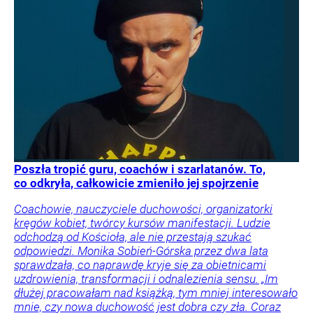
Poszła tropić guru, coachów i szarlatanów. To,
co odkryła, całkowicie zmieniło jej spojrzenie
Coachowie, nauczyciele duchowości, organizatorki
kręgów kobiet, twórcy kursów manifestacji. Ludzie
odchodzą od Kościoła, ale nie przestają szukać
odpowiedzi. Monika Sobień-Górska przez dwa lata
sprawdzała, co naprawdę kryje się za obietnicami
uzdrowienia, transformacji i odnalezienia sensu. „Im
dłużej pracowałam nad książką, tym mniej interesowało
mnie, czy nowa duchowość jest dobra czy zła. Coraz