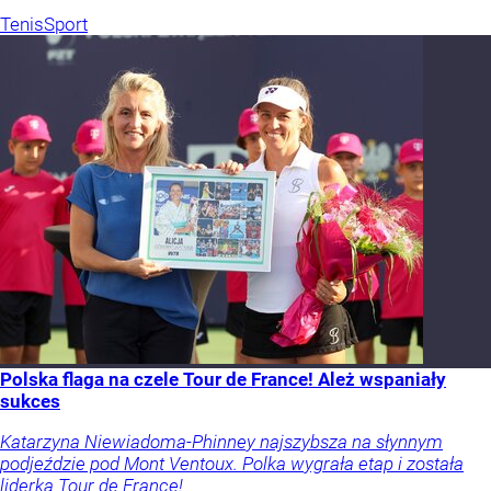
Tenis
Sport
Polska flaga na czele Tour de France! Ależ wspaniały
sukces
Katarzyna Niewiadoma-Phinney najszybsza na słynnym
podjeździe pod Mont Ventoux. Polka wygrała etap i została
liderką Tour de France!