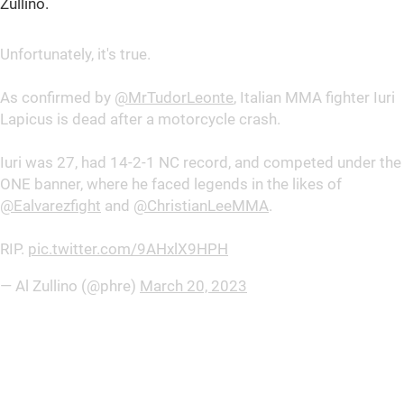
Zullino.
Unfortunately, it's true.
As confirmed by
@MrTudorLeonte
, Italian MMA fighter Iuri
Lapicus is dead after a motorcycle crash.
Iuri was 27, had 14-2-1 NC record, and competed under the
ONE banner, where he faced legends in the likes of
@Ealvarezfight
and
@ChristianLeeMMA
.
RIP.
pic.twitter.com/9AHxlX9HPH
— Al Zullino (@phre)
March 20, 2023