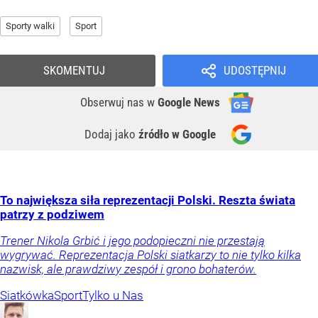
Sporty walki
Sport
SKOMENTUJ
UDOSTĘPNIJ
Obserwuj nas
w
Google News
Dodaj jako
źródło w Google
To największa siła reprezentacji Polski. Reszta świata
patrzy z podziwem
Trener Nikola Grbić i jego podopieczni nie przestają
wygrywać. Reprezentacja Polski siatkarzy to nie tylko kilka
nazwisk, ale prawdziwy zespół i grono bohaterów.
Siatkówka
Sport
Tylko u Nas