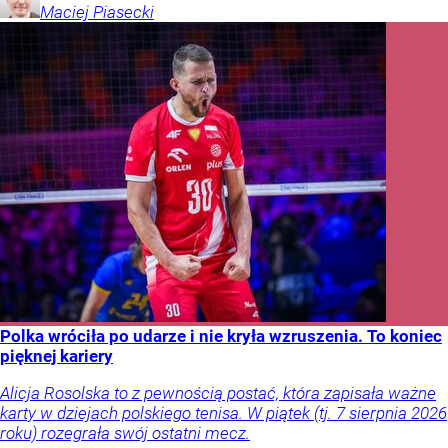
Maciej
Piasecki
Polka wróciła po udarze i nie kryła wzruszenia. To koniec
pięknej kariery
Alicja Rosolska to z pewnością postać, która zapisała ważne
karty w dziejach polskiego tenisa. W piątek (tj. 7 sierpnia 2026
roku) rozegrała swój ostatni mecz.