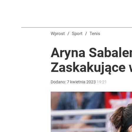
Wprost
/
Sport
/
Tenis
Aryna Sabalen
Zaskakujące w
Dodano:
7
kwietnia
2023
19:21