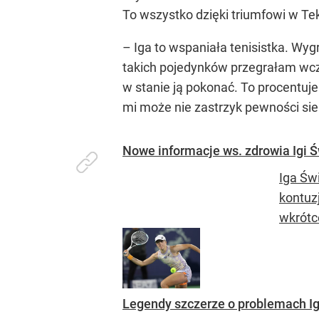
To wszystko dzięki triumfowi w T
– Iga to wspaniała tenisistka. Wy
takich pojedynków przegrałam wcz
w stanie ją pokonać. To procentuj
mi może nie zastrzyk pewności sieb
Nowe informacje ws. zdrowia Igi Ś
Iga Św
kontuzj
wkrótce
Legendy szczerze o problemach Igi