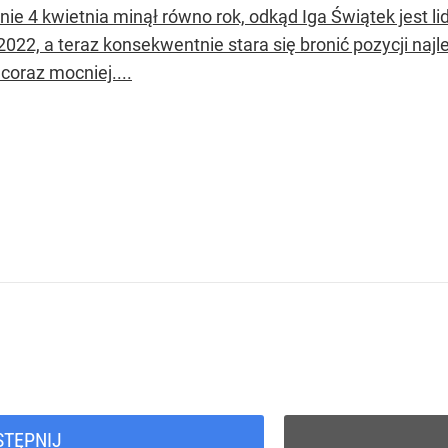
ie 4 kwietnia minął równo rok, odkąd Iga Świątek jest li
022, a teraz konsekwentnie stara się bronić pozycji najle
coraz mocniej....
STĘPNIJ