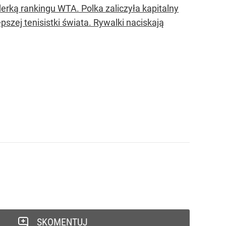
derką rankingu WTA. Polka zaliczyła kapitalny
pszej tenisistki świata. Rywalki naciskają
SKOMENTUJ