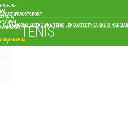
PRZEJDŹ
Udostępnij
0
Skomentuj
NA
SPORT WPROST
STRONĘ
GŁÓWNĄ
PIŁKA NOŻNA
SIATKÓWKA
TENIS
LEKKOATLETYKA
SKOKI NARCIAR
TENIS
WPROST.PL
SUBSKRYBUJ
ZALOGUJ
SZUKAJ
MENU