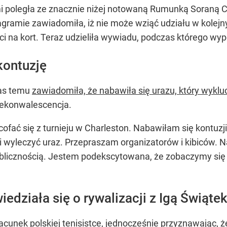
 poległa ze znacznie niżej notowaną Rumunką Soraną Cirs
gramie zawiadomiła, iż nie może wziąć udziału w kolejn
ci na kort. Teraz udzieliła wywiadu, podczas którego wyp
kontuzję
zas temu
zawiadomiła, że nabawiła się urazu, który wykl
 rekonwalescencja.
cofać się z turnieju w Charleston. Nabawiłam się kontu
 i wyleczyć uraz. Przepraszam organizatorów i kibiców
publicznością. Jestem podekscytowana, że zobaczymy się
działa się o rywalizacji z Igą Świąte
cunek polskiej tenisistce, jednocześnie przyznawając, ż