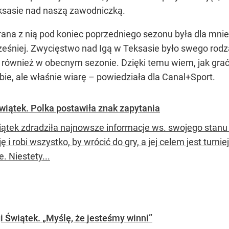
eksasie nad naszą zawodniczką.
grana z nią pod koniec poprzedniego sezonu była dla mni
eśniej. Zwycięstwo nad Igą w Teksasie było swego rodza
e również w obecnym sezonie. Dzięki temu wiem, jak gra
ie, ale właśnie wiarę – powiedziała dla Canal+Sport.
wiątek. Polka postawiła znak zapytania
iątek zdradziła najnowsze informacje ws. swojego stanu 
ę i robi wszystko, by wrócić do gry, a jej celem jest turni
. Niestety...
 Świątek. „Myślę, że jesteśmy winni”