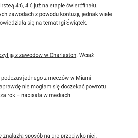
teą 4:6, 4:6 już na etapie ćwierćfinału.
ych zawodach z powodu kontuzji, jednak wiele
owiedziała się na temat Igi Świątek.
uczył ją z zawodów w Charleston
. Wciąż
zji podczas jednego z meczów w Miami
. Naprawdę nie mogłam się doczekać powrotu
 za rok – napisała w mediach
k
e znalazła sposób na grę przeciwko niej.