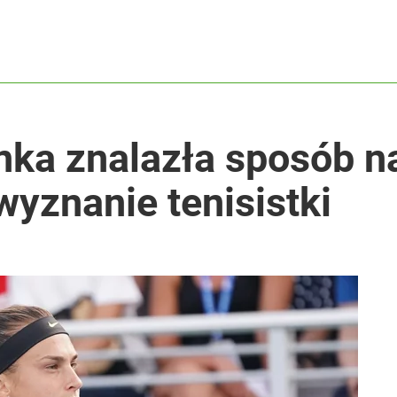
ka znalazła sposób na
yznanie tenisistki