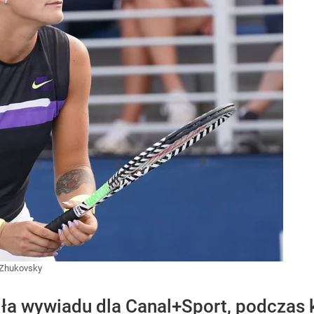
 Zhukovsky
iła wywiadu dla Canal+Sport, podczas 