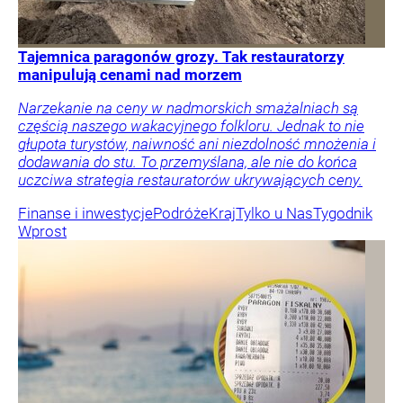
Tajemnica paragonów grozy. Tak restauratorzy
manipulują cenami nad morzem
Narzekanie na ceny w nadmorskich smażalniach są
częścią naszego wakacyjnego folkloru. Jednak to nie
głupota turystów, naiwność ani niezdolność mnożenia i
dodawania do stu. To przemyślana, ale nie do końca
uczciwa strategia restauratorów ukrywających ceny.
Finanse i inwestycje
Podróże
Kraj
Tylko u Nas
Tygodnik
Wprost