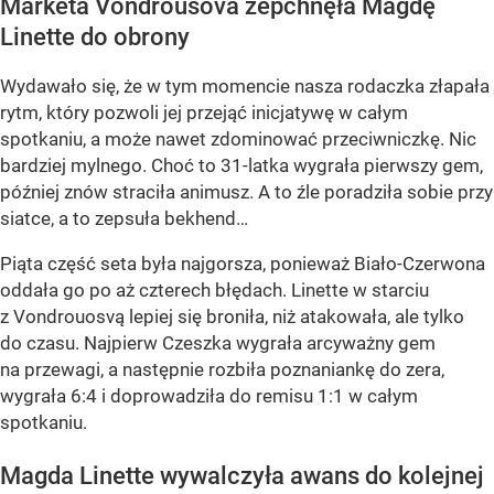
Marketa Vondrousova zepchnęła Magdę
Linette do obrony
Wydawało się, że w tym momencie nasza rodaczka złapała
rytm, który pozwoli jej przejąć inicjatywę w całym
spotkaniu, a może nawet zdominować przeciwniczkę. Nic
bardziej mylnego. Choć to 31-latka wygrała pierwszy gem,
później znów straciła animusz. A to źle poradziła sobie przy
siatce, a to zepsuła bekhend…
Piąta część seta była najgorsza, ponieważ Biało-Czerwona
oddała go po aż czterech błędach. Linette w starciu
z Vondrouosvą lepiej się broniła, niż atakowała, ale tylko
do czasu. Najpierw Czeszka wygrała arcyważny gem
na przewagi, a następnie rozbiła poznaniankę do zera,
wygrała 6:4 i doprowadziła do remisu 1:1 w całym
spotkaniu.
Magda Linette wywalczyła awans do kolejnej