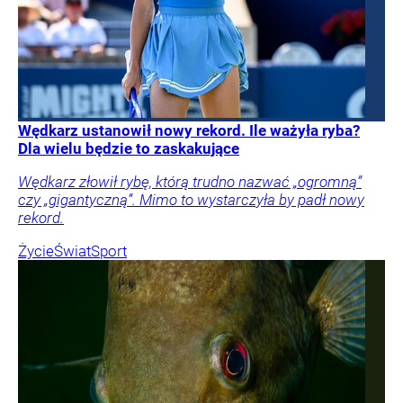
Wędkarz ustanowił nowy rekord. Ile ważyła ryba?
Dla wielu będzie to zaskakujące
Wędkarz złowił rybę, którą trudno nazwać „ogromną”
czy „gigantyczną”. Mimo to wystarczyła by padł nowy
rekord.
Życie
Świat
Sport