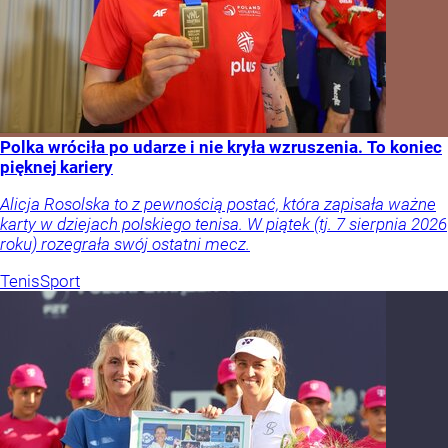
Polka wróciła po udarze i nie kryła wzruszenia. To koniec
pięknej kariery
Alicja Rosolska to z pewnością postać, która zapisała ważne
karty w dziejach polskiego tenisa. W piątek (tj. 7 sierpnia 2026
roku) rozegrała swój ostatni mecz.
Tenis
Sport