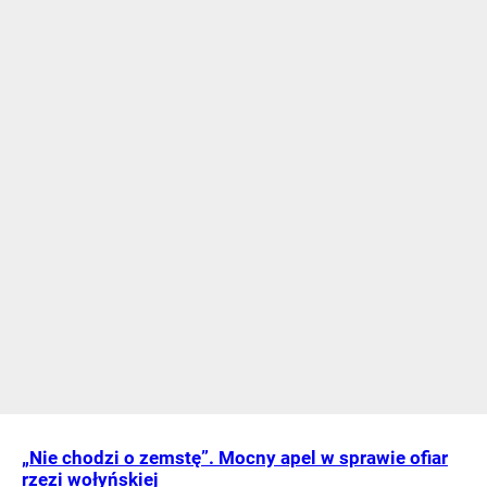
„Nie chodzi o zemstę”. Mocny apel w sprawie ofiar
rzezi wołyńskiej