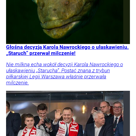
Głośna decyzja Karola Nawrockiego o ułaskawieniu.
„Staruch” przerwał milczenie!
Nie milkną echa wokół decyzji Karola Nawrockiego o
ułaskawieniu „Starucha”. Postać znana z trybun
piłkarskiej Legii Warszawa właśnie przerwała
milczenie.