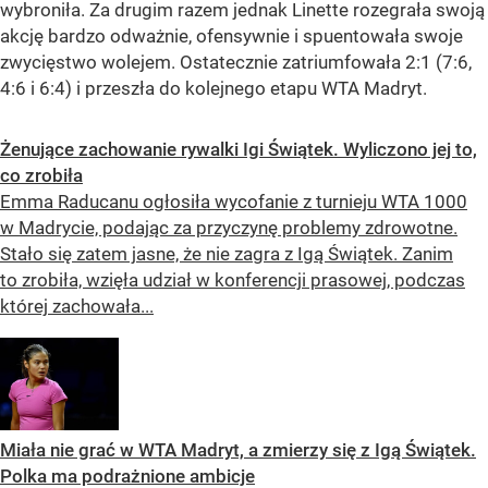
wybroniła. Za drugim razem jednak Linette rozegrała swoją
akcję bardzo odważnie, ofensywnie i spuentowała swoje
zwycięstwo wolejem. Ostatecznie zatriumfowała 2:1 (7:6,
4:6 i 6:4) i przeszła do kolejnego etapu WTA Madryt.
Żenujące zachowanie rywalki Igi Świątek. Wyliczono jej to,
co zrobiła
Emma Raducanu ogłosiła wycofanie z turnieju WTA 1000
w Madrycie, podając za przyczynę problemy zdrowotne.
Stało się zatem jasne, że nie zagra z Igą Świątek. Zanim
to zrobiła, wzięła udział w konferencji prasowej, podczas
której zachowała...
Miała nie grać w WTA Madryt, a zmierzy się z Igą Świątek.
Polka ma podrażnione ambicje