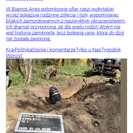
W Buenos Aires potomkowie ofiar rzezi wołyńskiej
wciąż pokazują rodzinne zdjęcia i listy, wspominając
bliskich zamordowanych z niezwykłym okrucieństwem.
Ich dramat przypomina, że dla wielu rodzin Wołyń nie
jest historią zamkniętą, lecz bolesną raną, która do dziś
nie została zagojona.
Kraj
Polityka
Opinie i komentarze
Tylko u Nas
Tygodnik
Wprost