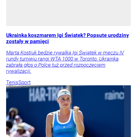
Ukrainka koszmarem Igi Świątek? Popsute urodziny
zostały w pamięci
Marta Kostiuk będzie rywalką Igi Świątek w meczu IV
rundy turnieju rangi WTA 1000 w Toronto. Ukrainka
zabrała głos o Polce tuż przed rozpoczęciem
rywalizacji.
Tenis
Sport