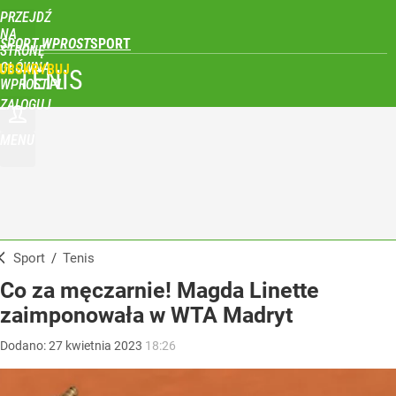
PRZEJDŹ
NA
SPORT WPROST
STRONĘ
GŁÓWNĄ
UBSKRYBUJ
TENIS
WPROST.PL
ZALOGUJ
MENU
Sport
/
Tenis
Co za męczarnie! Magda Linette
zaimponowała w WTA Madryt
Dodano:
27
kwietnia
2023
18:26