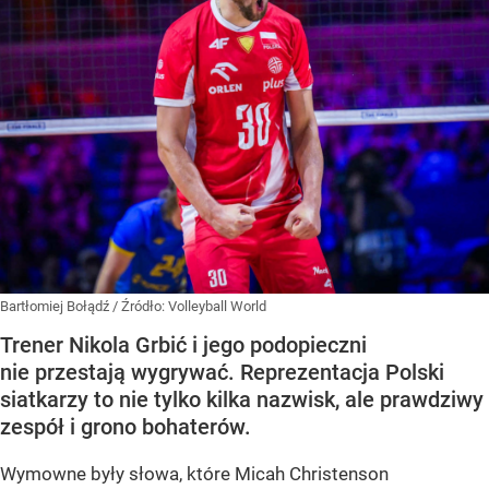
Bartłomiej Bołądź
/ Źródło:
Volleyball World
Trener Nikola Grbić i jego podopieczni
nie przestają wygrywać. Reprezentacja Polski
siatkarzy to nie tylko kilka nazwisk, ale prawdziwy
zespół i grono bohaterów.
Wymowne były słowa, które Micah Christenson