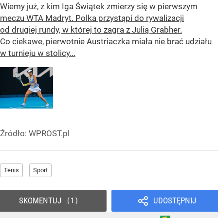
Wiemy już, z kim Iga Świątek zmierzy się w pierwszym
meczu WTA Madryt. Polka przystąpi do rywalizacji
od drugiej rundy, w której to zagra z Julią Grabher.
Co ciekawe, pierwotnie Austriaczka miała nie brać udziału
w turnieju w stolicy...
Źródło:
WPROST.pl
Tenis
Sport
SKOMENTUJ
UDOSTĘPNIJ
1