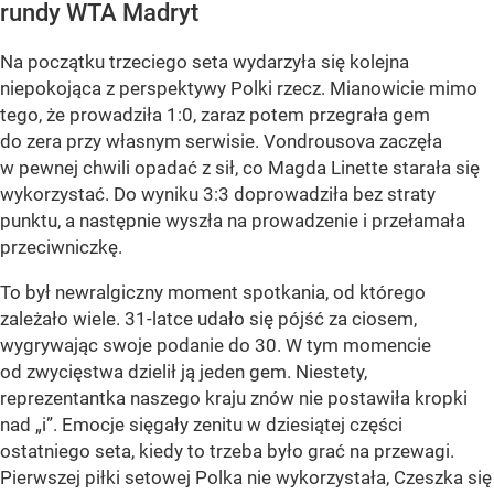
rundy WTA Madryt
Na początku trzeciego seta wydarzyła się kolejna
niepokojąca z perspektywy Polki rzecz. Mianowicie mimo
tego, że prowadziła 1:0, zaraz potem przegrała gem
do zera przy własnym serwisie. Vondrousova zaczęła
w pewnej chwili opadać z sił, co Magda Linette starała się
wykorzystać. Do wyniku 3:3 doprowadziła bez straty
punktu, a następnie wyszła na prowadzenie i przełamała
przeciwniczkę.
To był newralgiczny moment spotkania, od którego
zależało wiele. 31-latce udało się pójść za ciosem,
wygrywając swoje podanie do 30. W tym momencie
od zwycięstwa dzielił ją jeden gem. Niestety,
reprezentantka naszego kraju znów nie postawiła kropki
nad „i”. Emocje sięgały zenitu w dziesiątej części
ostatniego seta, kiedy to trzeba było grać na przewagi.
Pierwszej piłki setowej Polka nie wykorzystała, Czeszka się