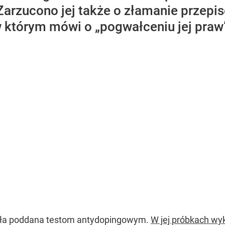
Zarzucono jej także o złamanie przepis
 którym mówi o „pogwałceniu jej praw
ała poddana testom antydopingowym.
W jej próbkach wy