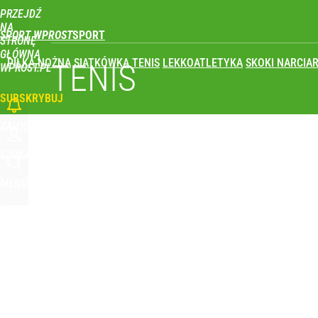
PRZEJDŹ
Udostępnij
0
Skomentuj
NA
SPORT WPROST
STRONĘ
GŁÓWNĄ
PIŁKA NOŻNA
SIATKÓWKA
TENIS
LEKKOATLETYKA
SKOKI NARCIAR
TENIS
WPROST.PL
SUBSKRYBUJ
ZALOGUJ
SZUKAJ
MENU