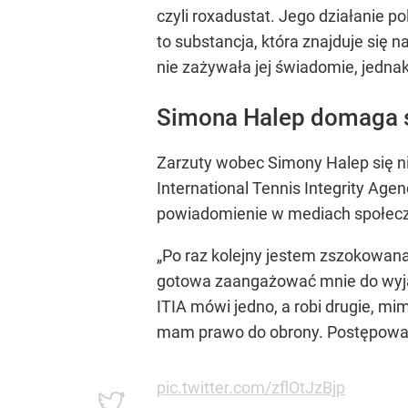
czyli roxadustat. Jego działanie p
to substancja, która znajduje się 
nie zażywała jej świadomie, jednak j
Simona Halep domaga s
Zarzuty wobec Simony Halep się n
International Tennis Integrity Ag
powiadomienie w mediach społeczno
„Po raz kolejny jestem zszokowana 
gotowa zaangażować mnie do wyjaśni
ITIA mówi jedno, a robi drugie, mi
mam prawo do obrony. Postępowan
pic.twitter.com/zflOtJzBjp