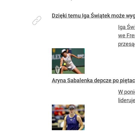
Dzięki temu Iga Świątek może wyg
Iga Św
we Fre
przesąd
Aryna Sabalenka depcze po piętac
W poni
lideru