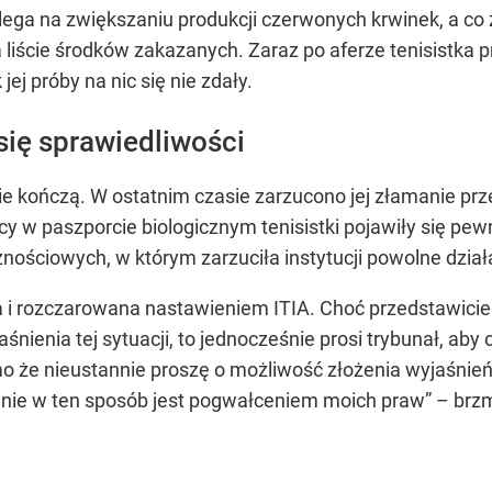
olega na zwiększaniu produkcji czerwonych krwinek, a co 
na liście środków zakazanych. Zaraz po aferze tenisistka
ej próby na nic się nie zdały.
ię sprawiedliwości
ie kończą. W ostatnim czasie zarzucono jej złamanie p
ency w paszporcie biologicznym tenisistki pojawiły się
ściowych, w którym zarzuciła instytucji powolne dział
i rozczarowana nastawieniem ITIA. Choć przedstawicielka 
enia tej sytuacji, to jednocześnie prosi trybunał, aby op
mo że nieustannie proszę o możliwość złożenia wyjaśnień
ie w ten sposób jest pogwałceniem moich praw” – brzm