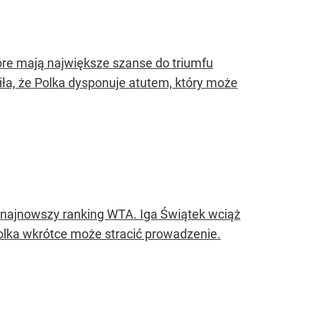
tóre mają największe szanse do triumfu
ła, że Polka dysponuje atutem, który może
 najnowszy ranking WTA. Iga Świątek wciąż
Polka wkrótce może stracić prowadzenie.