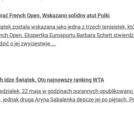
rać French Open. Wskazano solidny atut Polki
iątek została wskazana jako jedna z trzech tenisistek, k
nch Open. Ekspertka Eurosportu Barbara Schett stwierdzi
zić o jej zwycięstwie....
h Idze Świątek. Oto najnowszy ranking WTA
edziałek, 22 maja w godzinach porannych opublikowano
je, jednak druga Aryna Sabalenka depcze jej po piętach. 