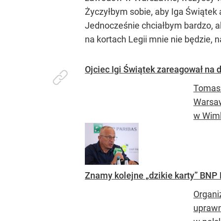
Życzyłbym sobie, aby Iga Świątek a
Jednocześnie chciałbym bardzo, aby
na kortach Legii mnie nie będzie, n
Ojciec Igi Świątek zareagował na do
Tomasz
Warsaw
w Wimb
Znamy kolejne „dzikie karty” BNP
Organi
uprawn