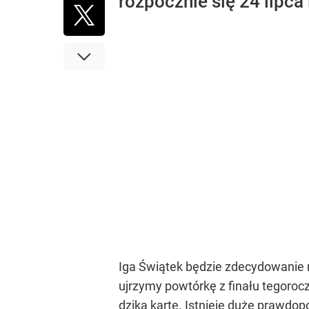
rozpocznie się 24 lipca
Iga Świątek będzie zdecydowanie 
ujrzymy powtórkę z finału tegoro
dziką kartę. Istnieje duże prawdop