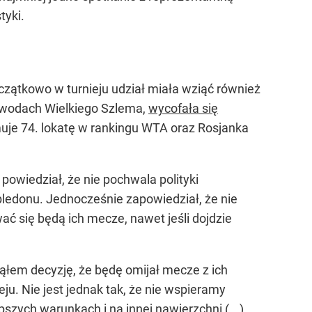
tyki.
zątkowo w turnieju udział miała wziąć również
zawodach Wielkiego Szlema,
wycofała się
muje 74. lokatę w rankingu WTA oraz Rosjanka
 powiedział, że nie pochwala polityki
bledonu. Jednocześnie zapowiedział, że nie
ć się będą ich mecze, nawet jeśli dojdzie
jąłem decyzję, że będę omijał mecze z ich
ju. Nie jest jednak tak, że nie wspieramy
szych warunkach i na innej nawierzchni (...)