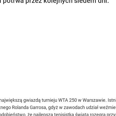
 i potrwa przez kolejnych siedem dni.
największą gwiazdą turnieju WTA 250 w Warszawie. Istn
cznego Rolanda Garrosa, gdyż w zawodach udział weźmie 
odobieństwo, że najlepsza tenisistka świata rozegra prz