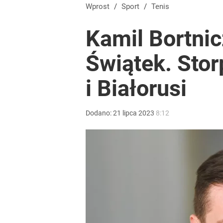
Wróbel: Wywiad z Woydyłło o Idze Świątek obnaży
Wprost
/
Sport
/
Tenis
Kamil Bortnic
dodaj
Świątek. Sto
Nikola Grbić w nowym „wcieleniu” w Polsce. Zaba
i Białorusi
dodaj
Dodano:
21
lipca
2023
8:12
Tego sondażu premier nie może zlekceważyć. Pol
8