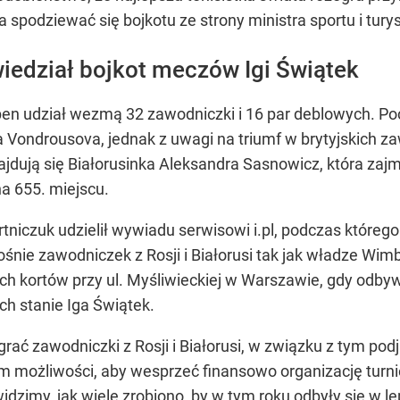
 spodziewać się bojkotu ze strony ministra sportu i turys
iedział bojkot meczów Igi Świątek
en udział wezmą 32 zawodniczki i 16 par deblowych. Poc
Vondrousova, jednak z uwagi na triumf w brytyjskich 
ajdują się Białorusinka Aleksandra Sasnowicz, która zaj
na 655. miejscu.
ortniczuk udzielił wywiadu serwisowi i.pl, podczas którego
nie zawodniczek z Rosji i Białorusi tak jak władze Wim
 kortów przy ul. Myśliwieckiej w Warszawie, gdy odbywa
ch stanie Iga Świątek.
ać zawodniczki z Rosji i Białorusi, w związku z tym pod
m możliwości, aby wesprzeć finansowo organizację turnie
imy, jak wiele zrobiono, by w tym roku odbyły się w lep