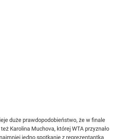
ieje duże prawdopodobieństwo, że w finale
też Karolina Muchova, której WTA przyznało
ynajmniej jedno spotkanie z reprezentantką