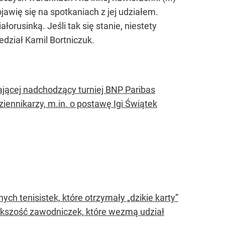
jawię się na spotkaniach z jej udziałem.
orusinką. Jeśli tak się stanie, niestety
iedział Kamil Bortniczuk.
ającej nadchodzący turniej BNP Paribas
iennikarzy, m.in. o postawę Igi Świątek
h tenisistek, które otrzymały „dzikie karty”
ększość zawodniczek, które wezmą udział