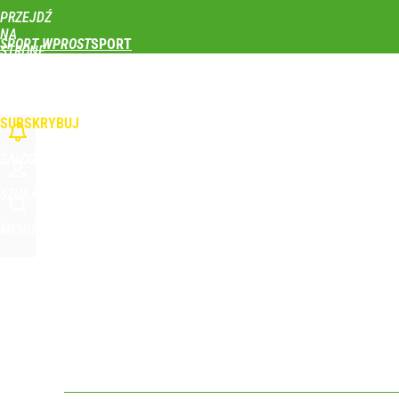
PRZEJDŹ
Udostępnij
2
Skomentuj
NA
SPORT WPROST
STRONĘ
GŁÓWNĄ
PIŁKA NOŻNA
SIATKÓWKA
TENIS
LEKKOATLETYKA
SKOKI NARCIAR
To największa siła reprezentacji Polski. Reszta ś
WPROST.PL
SUBSKRYBUJ
dodaj
ZALOGUJ
Co za cios dla reprezentacji Polski! Kontuzja i op
SZUKAJ
MENU
dodaj
Klubowe Mistrzostwa Świata będą w Polsce! To wie
dodaj