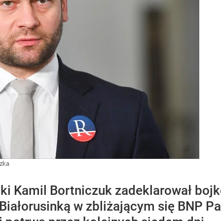
szka
tyki Kamil Bortniczuk zadeklarował bojk
 Białorusinką w zbliżającym się BNP P