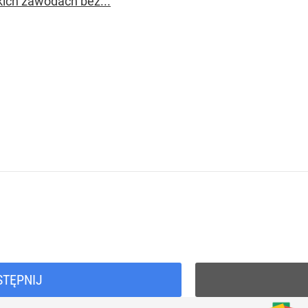
kich zawodach bez...
STĘPNIJ