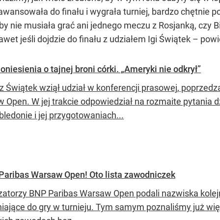
wansowała do finału i wygrała turniej, bardzo chętnie po
 nie musiała grać ani jednego meczu z Rosjanką, czy Biał
awet jeśli dojdzie do finału z udziałem Igi Świątek – pow
niesienia o tajnej broni córki. „Ameryki nie odkrył”
 Świątek wziął udział w konferencji prasowej, poprzedz
 Open. W jej trakcie odpowiedział na rozmaite pytania dz
ledonie i jej przygotowaniach...
 Paribas Warsaw Open! Oto lista zawodniczek
zatorzy BNP Paribas Warsaw Open podali nazwiska kolejnyc
iające do gry w turnieju. Tym samym poznaliśmy już wi