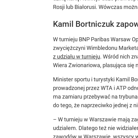
Rosji lub Białorusi. Wówczas można
Kamil Bortniczuk zapow
W turnieju BNP Paribas Warsaw Op
zwyciężczyni Wimbledonu Marketa 
z udziału w turnieju
. Wśród nich zn
Wiera Zwionariowa, plasująca się 
Minister sportu i turystyki Kamil B
prowadzonej przez WTA i ATP odnoś
ma zamiaru przebywać na trybunach
do tego, że naprzeciwko jednej z ni
– W turnieju w Warszawie mają zagr
udziałem. Dlatego też nie widziałe
zawodów w Warszawie, wszyscy widz