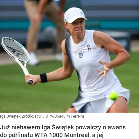
Iga Świątek
Źródło:
PAP
/
DPA/Joaquim Ferreira
Już niebawem Iga Świątek powalczy o awans
do półfinału WTA 1000 Montreal, a jej