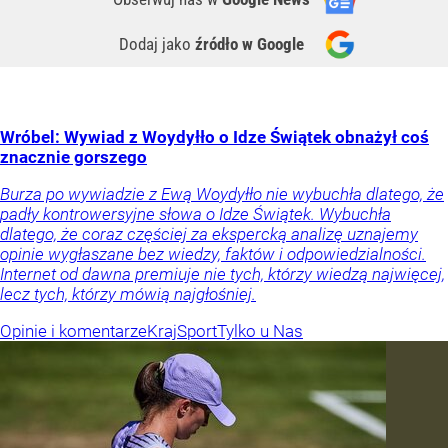
Dodaj jako
źródło w Google
Wróbel: Wywiad z Woydyłło o Idze Świątek obnażył coś
znacznie gorszego
Burza po wywiadzie z Ewą Woydyłło nie wybuchła dlatego, że
padły kontrowersyjne słowa o Idze Świątek. Wybuchła
dlatego, że coraz częściej za ekspercką analizę uznajemy
opinie wygłaszane bez wiedzy, faktów i odpowiedzialności.
Internet od dawna premiuje nie tych, którzy wiedzą najwięcej,
lecz tych, którzy mówią najgłośniej.
Opinie i komentarze
Kraj
Sport
Tylko u Nas