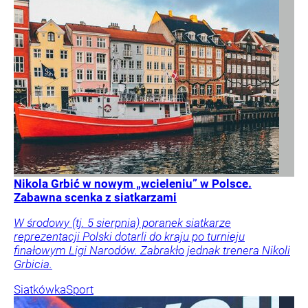
Nikola Grbić w nowym „wcieleniu” w Polsce.
Zabawna scenka z siatkarzami
W środowy (tj. 5 sierpnia) poranek siatkarze
reprezentacji Polski dotarli do kraju po turnieju
finałowym Ligi Narodów. Zabrakło jednak trenera Nikoli
Grbicia.
Siatkówka
Sport