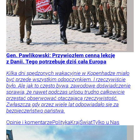
Gen. Pawlikowski: Przywiozłem cenną lekcję
z Danii. Tego potrzebuje dziś cała Europa
Kilka dni spędzonych wakacyjnie w Kopenhadze miało
być przede wszystkim odpoczynkiem. I rzeczywiście
było. Ale jak to często bywa, zawodowe doświadczenie
sprawia, że nawet podczas urlopu trudno całkowicie
przestać obserwować otaczającą rzeczywistość.
Zwłaszcza gdy przez wiele lat odpowiadało się za
bezpieczeństwo państwa.
Opinie i komentarze
Polityka
Kraj
Świat
Tylko u Nas