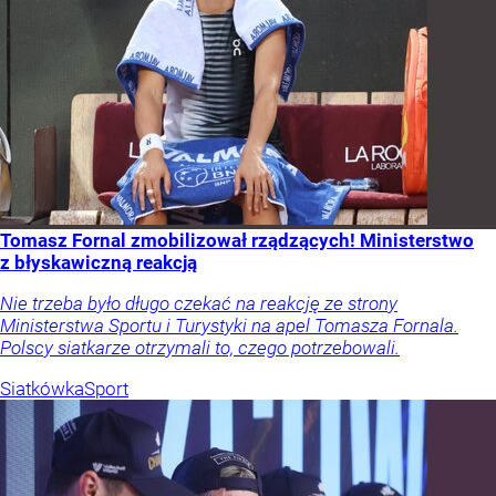
Tomasz Fornal zmobilizował rządzących! Ministerstwo
z błyskawiczną reakcją
Nie trzeba było długo czekać na reakcję ze strony
Ministerstwa Sportu i Turystyki na apel Tomasza Fornala.
Polscy siatkarze otrzymali to, czego potrzebowali.
Siatkówka
Sport