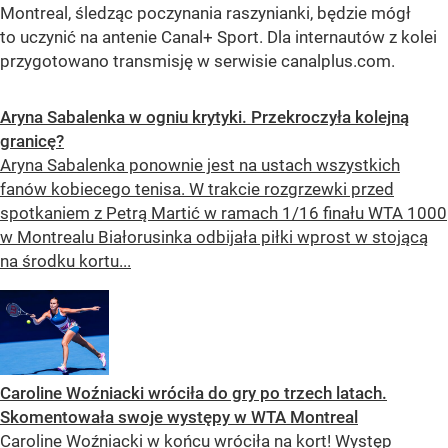
Montreal, śledząc poczynania raszynianki, będzie mógł
to uczynić na antenie Canal+ Sport. Dla internautów z kolei
przygotowano transmisję w serwisie canalplus.com.
Aryna Sabalenka w ogniu krytyki. Przekroczyła kolejną
granicę?
Aryna Sabalenka ponownie jest na ustach wszystkich
fanów kobiecego tenisa. W trakcie rozgrzewki przed
spotkaniem z Petrą Martić w ramach 1/16 finału WTA 1000
w Montrealu Białorusinka odbijała piłki wprost w stojącą
na środku kortu...
Caroline Woźniacki wróciła do gry po trzech latach.
Skomentowała swoje występy w WTA Montreal
Caroline Woźniacki w końcu wróciła na kort! Występ