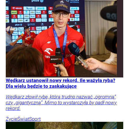
Wędkarz ustanowił nowy rekord. Ile ważyła ryba?
Dla wielu będzie to zaskakujące
Wędkarz złowił rybę, którą trudno nazwać „ogromną”
czy „gigantyczną”. Mimo to wystarczyła by padł nowy
rekord.
Życie
Świat
Sport