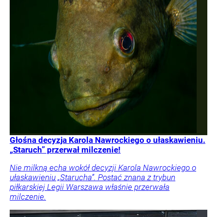
Głośna decyzja Karola Nawrockiego o ułaskawieniu.
„Staruch” przerwał milczenie!
Nie milkną echa wokół decyzji Karola Nawrockiego o
ułaskawieniu „Starucha”. Postać znana z trybun
piłkarskiej Legii Warszawa właśnie przerwała
milczenie.