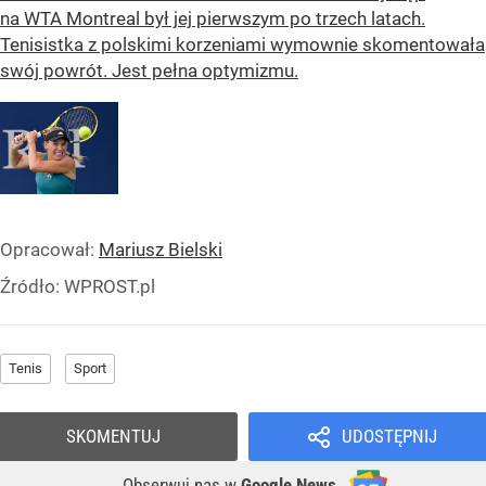
na WTA Montreal był jej pierwszym po trzech latach.
Tenisistka z polskimi korzeniami wymownie skomentowała
swój powrót. Jest pełna optymizmu.
Opracował:
Mariusz Bielski
Źródło:
WPROST.pl
Tenis
Sport
SKOMENTUJ
UDOSTĘPNIJ
Obserwuj nas
w
Google News