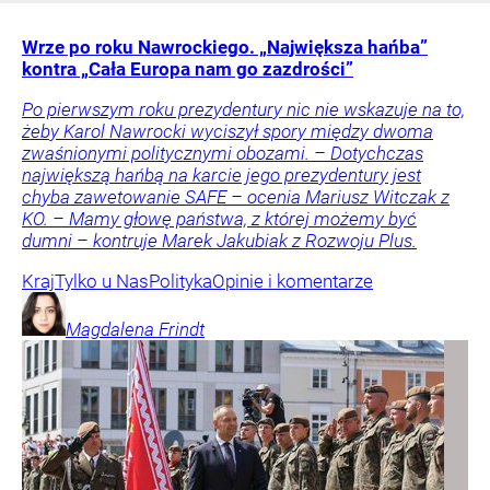
Wrze po roku Nawrockiego. „Największa hańba”
kontra „Cała Europa nam go zazdrości”
Po pierwszym roku prezydentury nic nie wskazuje na to,
żeby Karol Nawrocki wyciszył spory między dwoma
zwaśnionymi politycznymi obozami. – Dotychczas
największą hańbą na karcie jego prezydentury jest
chyba zawetowanie SAFE – ocenia Mariusz Witczak z
KO. – Mamy głowę państwa, z której możemy być
dumni – kontruje Marek Jakubiak z Rozwoju Plus.
Kraj
Tylko u Nas
Polityka
Opinie i komentarze
Magdalena
Frindt