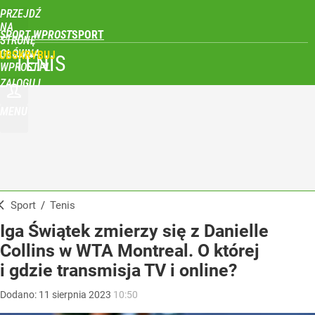
PRZEJDŹ
NA
SPORT WPROST
STRONĘ
GŁÓWNĄ
UBSKRYBUJ
TENIS
WPROST.PL
ZALOGUJ
MENU
Sport
/
Tenis
Iga Świątek zmierzy się z Danielle
Collins w WTA Montreal. O której
i gdzie transmisja TV i online?
Dodano:
11
sierpnia
2023
10:50