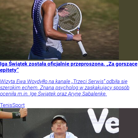
Iga Świątek została oficjalnie przeproszona. „Za gorszące
epitety”
Wizyta Ewa Woydyłło na kanale „Trzeci Serwis” odbiła się
szerokim echem. Znana psycholog w zaskakujący sposób
oceniła m.in. Igę Świątek oraz Arynę Sabalenkę.
Tenis
Sport