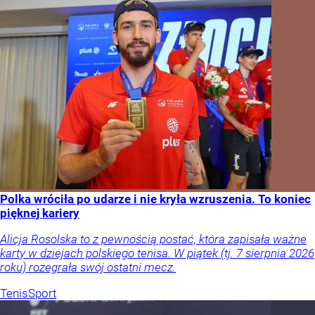
Polka wróciła po udarze i nie kryła wzruszenia. To koniec
pięknej kariery
Alicja Rosolska to z pewnością postać, która zapisała ważne
karty w dziejach polskiego tenisa. W piątek (tj. 7 sierpnia 2026
roku) rozegrała swój ostatni mecz.
Tenis
Sport