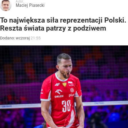
Autor:
Maciej Piasecki
To największa siła reprezentacji Polski.
Reszta świata patrzy z podziwem
Dodano:
wczoraj
21:55