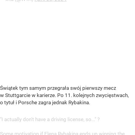
Świątek tym samym przegrała swój pierwszy mecz
w Stuttgarcie w karierze. Po 11. kolejnych zwycięstwach,
o tytuł i Porsche zagra jednak Rybakina.
"I actually don't have a driving license, so..." ?
Some motivation if Elena Rybakina ends up winning the