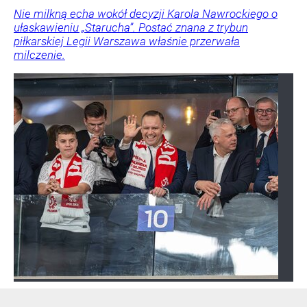
Nie milkną echa wokół decyzji Karola Nawrockiego o
ułaskawieniu „Starucha”. Postać znana z trybun
piłkarskiej Legii Warszawa właśnie przerwała
milczenie.