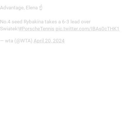
Advantage, Elena ☝️
No.4 seed Rybakina takes a 6-3 lead over
Swiatek!
#PorscheTennis
pic.twitter.com/IBAs0cTHK1
— wta (@WTA)
April 20, 2024