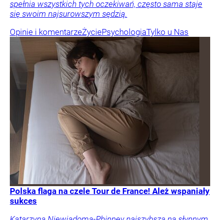
spełnia wszystkich tych oczekiwań, często sama staje
się swoim najsurowszym sędzią.
Opinie i komentarze
Życie
Psychologia
Tylko u Nas
Polska flaga na czele Tour de France! Ależ wspaniały
sukces
Katarzyna Niewiadoma-Phinney najszybsza na słynnym