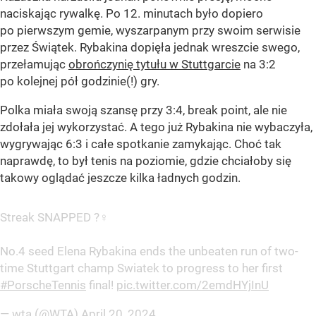
naciskając rywalkę. Po 12. minutach było dopiero
po pierwszym gemie, wyszarpanym przy swoim serwisie
przez Świątek. Rybakina dopięła jednak wreszcie swego,
przełamując
obrończynię tytułu w Stuttgarcie
na 3:2
po kolejnej pół godzinie(!) gry.
Polka miała swoją szansę przy 3:4, break point, ale nie
zdołała jej wykorzystać. A tego już Rybakina nie wybaczyła,
wygrywając 6:3 i całe spotkanie zamykając. Choć tak
naprawdę, to był tenis na poziomie, gdzie chciałoby się
takowy oglądać jeszcze kilka ładnych godzin.
Streak SNAPPED ?‍♀️
No.4 seed Elena Rybakina ends the unbeaten run of two-
time Stuttgart champ Swiatek to progress to her first
#PorscheTennis
final!
pic.twitter.com/2emdHYjInU
— wta (@WTA)
April 20, 2024