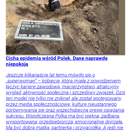
Cicha epidemia wśród Polek. Dane naprawdę
niepokoją
Jeszcze kilkanaście lat temu mówiło się o
„superwoman” – kobiecie, która miała z powodzeniem
łączyć karierę zawodową, macierzyństwo, atrakcyjny
wygląd, aktywność społeczną i szczęśliwy związek. Dziś
ten model nie tylko nie zniknął, ale został spotęgowany
przez media społecznościowe, kulturę nieustannego
porównywania się oraz wszechobecną presję osiągania
sukcesu. Współczesna Polka ma być piękna, zadbana,
wysportowana, przedsiębiorcza, emocjonalnie dojrzała.
Ma być dobrą matką, partnerką i przyjaciółką. A jeśli nie