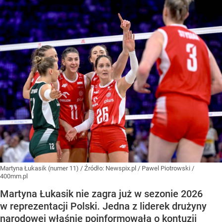
Martyna Łukasik (numer 11)
/ Źródło:
Newspix.pl
/
Pawel Piotrowski /
400mm.pl
Martyna Łukasik nie zagra już w sezonie 2026
w reprezentacji Polski. Jedna z liderek drużyny
narodowej właśnie poinformowała o kontuzji