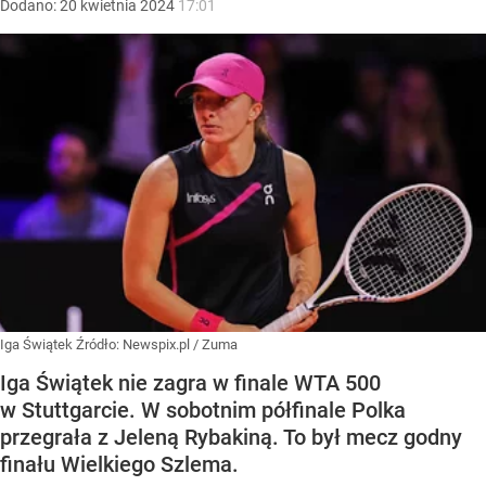
Dodano:
20
kwietnia
2024
17:01
Iga Świątek
Źródło:
Newspix.pl
/
Zuma
Iga Świątek nie zagra w finale WTA 500
w Stuttgarcie. W sobotnim półfinale Polka
przegrała z Jeleną Rybakiną. To był mecz godny
finału Wielkiego Szlema.