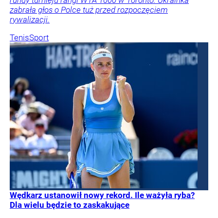
zabrała głos o Polce tuż przed rozpoczęciem
rywalizacji.
Tenis
Sport
Wędkarz ustanowił nowy rekord. Ile ważyła ryba?
Dla wielu będzie to zaskakujące