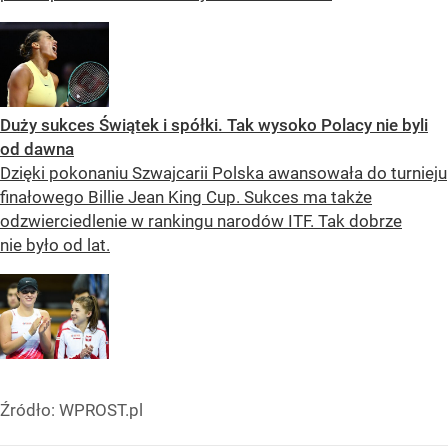
Duży sukces Świątek i spółki. Tak wysoko Polacy nie byli
od dawna
Dzięki pokonaniu Szwajcarii Polska awansowała do turnieju
finałowego Billie Jean King Cup. Sukces ma także
odzwierciedlenie w rankingu narodów ITF. Tak dobrze
nie było od lat.
Źródło:
WPROST.pl