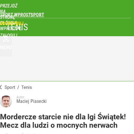
PRZEJDŹ
NA
SPORT WPROST
STRONĘ
GŁÓWNĄ
UBSKRYBUJ
TENIS
WPROST.PL
ZALOGUJ
MENU
Sport
/
Tenis
Autor:
Maciej Piasecki
Mordercze starcie nie dla Igi Świątek!
Mecz dla ludzi o mocnych nerwach