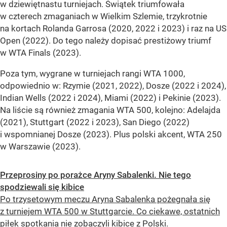
w dziewiętnastu turniejach. Świątek triumfowała
w czterech zmaganiach w Wielkim Szlemie, trzykrotnie
na kortach Rolanda Garrosa (2020, 2022 i 2023) i raz na US
Open (2022). Do tego należy dopisać prestiżowy triumf
w WTA Finals (2023).
Poza tym, wygrane w turniejach rangi WTA 1000,
odpowiednio w: Rzymie (2021, 2022), Dosze (2022 i 2024),
Indian Wells (2022 i 2024), Miami (2022) i Pekinie (2023).
Na liście są również zmagania WTA 500, kolejno: Adelajda
(2021), Stuttgart (2022 i 2023), San Diego (2022)
i wspomnianej Dosze (2023). Plus polski akcent, WTA 250
w Warszawie (2023).
Przeprosiny po porażce Aryny Sabalenki. Nie tego
spodziewali się kibice
Po trzysetowym meczu Aryna Sabalenka pożegnała się
z turniejem WTA 500 w Stuttgarcie. Co ciekawe, ostatnich
piłek spotkania nie zobaczyli kibice z Polski.