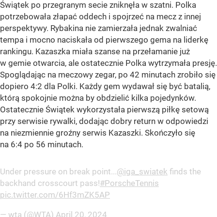
Świątek po przegranym secie zniknęła w szatni. Polka
potrzebowała złapać oddech i spojrzeć na mecz z innej
perspektywy. Rybakina nie zamierzała jednak zwalniać
tempa i mocno naciskała od pierwszego gema na liderkę
rankingu. Kazaszka miała szanse na przełamanie już
w gemie otwarcia, ale ostatecznie Polka wytrzymała presję.
Spoglądając na meczowy zegar, po 42 minutach zrobiło się
dopiero 4:2 dla Polki. Każdy gem wydawał się być batalią,
którą spokojnie można by obdzielić kilka pojedynków.
Ostatecznie Świątek wykorzystała pierwszą piłkę setową
przy serwisie rywalki, dodając dobry return w odpowiedzi
na niezmiennie groźny serwis Kazaszki. Skończyło się
na 6:4 po 56 minutach.
Under pressure on break point...
@iga_swiatek
finds the
backhand crosscourt pass!
#PorscheTennis
pic.twitter.com/6Hf3mZK5AP
— wta (@WTA)
April 20, 2024