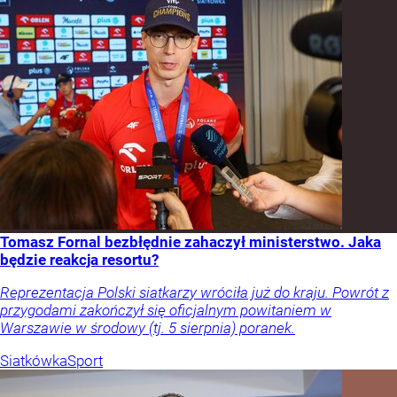
Tomasz Fornal bezbłędnie zahaczył ministerstwo. Jaka
będzie reakcja resortu?
Reprezentacja Polski siatkarzy wróciła już do kraju. Powrót z
przygodami zakończył się oficjalnym powitaniem w
Warszawie w środowy (tj. 5 sierpnia) poranek.
Siatkówka
Sport