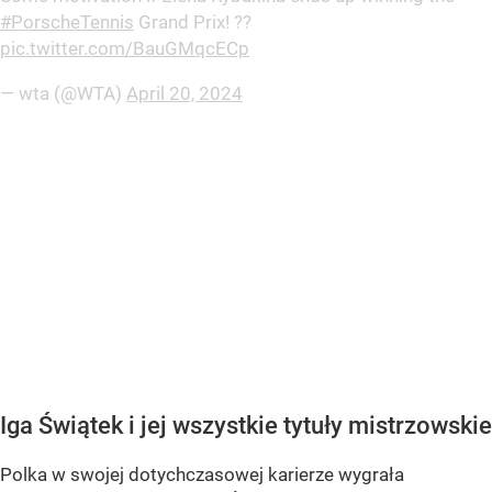
#PorscheTennis
Grand Prix! ?️?
pic.twitter.com/BauGMqcECp
— wta (@WTA)
April 20, 2024
Iga Świątek i jej wszystkie tytuły mistrzowskie
Polka w swojej dotychczasowej karierze wygrała