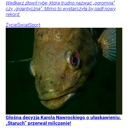
Wędkarz złowił rybę, którą trudno nazwać „ogromną”
czy „gigantyczną”. Mimo to wystarczyła by padł nowy
rekord.
Życie
Świat
Sport
Głośna decyzja Karola Nawrockiego o ułaskawieniu.
„Staruch” przerwał milczenie!