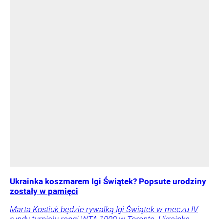
Ukrainka koszmarem Igi Świątek? Popsute urodziny
zostały w pamięci
Marta Kostiuk będzie rywalką Igi Świątek w meczu IV
rundy turnieju rangi WTA 1000 w Toronto. Ukrainka