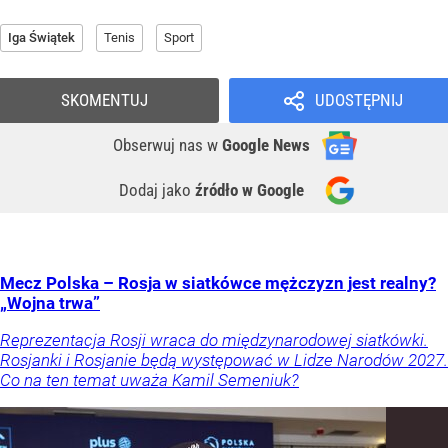
Iga Świątek
Tenis
Sport
SKOMENTUJ
UDOSTĘPNIJ
Obserwuj nas
w
Google News
Dodaj jako
źródło w Google
Mecz Polska – Rosja w siatkówce mężczyzn jest realny?
„Wojna trwa”
Reprezentacja Rosji wraca do międzynarodowej siatkówki.
Rosjanki i Rosjanie będą występować w Lidze Narodów 2027.
Co na ten temat uważa Kamil Semeniuk?