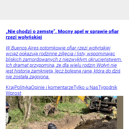
„Nie chodzi o zemstę”. Mocny apel w sprawie ofiar
rzezi wołyńskiej
W Buenos Aires potomkowie ofiar rzezi wołyńskiej
wciąż pokazują rodzinne zdjęcia i listy, wspominając
bliskich zamordowanych z niezwykłym okrucieństwem.
Ich dramat przypomina, że dla wielu rodzin Wołyń nie
jest historią zamkniętą, lecz bolesną raną, która do dziś
nie została zagojona.
Kraj
Polityka
Opinie i komentarze
Tylko u Nas
Tygodnik
Wprost