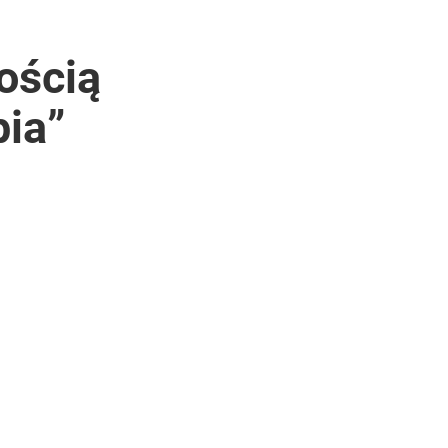
ością
pia”