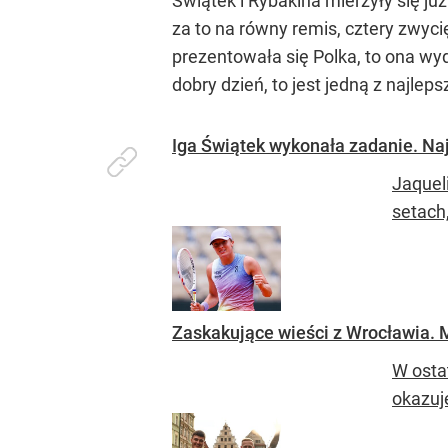
Świątek i Rybakina mierzyły się ju
za to na równy remis, cztery zwyci
prezentowała się Polka, to ona wy
dobry dzień, to jest jedną z najl
Iga Świątek wykonała zadanie. Na
Jaquel
setach
Zaskakujące wieści z Wrocławia. Mi
W ostat
okazuje