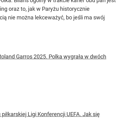
lka. Bilans ogólny w trakcie karier obu pań jest
ng oraz to, jak w Paryżu historycznie
cią nie można lekceważyć, bo jeśli ma swój
 Roland Garros 2025. Polka wygrała w dwóch
piłkarskiej Ligi Konferencji UEFA. Jak się