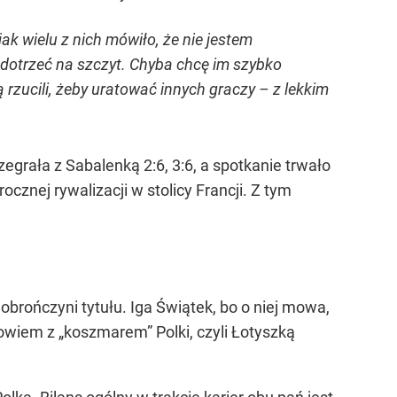
k wielu z nich mówiło, że nie jestem
y dotrzeć na szczyt. Chyba chcę im szybko
ją rzucili, żeby uratować innych graczy – z lekkim
egrała z Sabalenką 2:6, 3:6, a spotkanie trwało
ocznej rywalizacji w stolicy Francji. Z tym
rończyni tytułu. Iga Świątek, bo o niej mowa,
owiem z „koszmarem” Polki, czyli Łotyszką