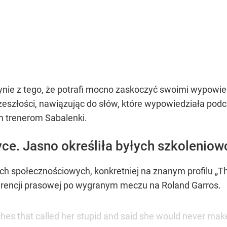
łynie z tego, że potrafi mocno zaskoczyć swoimi wypow
eszłości, nawiązując do słów, które wypowiedziała podcz
m trenerom Sabalenki.
yce. Jasno określiła byłych szkolenio
 społecznościowych, konkretniej na znanym profilu „The
ferencji prasowej po wygranym meczu na Roland Garros.
hes that called her stupid and said she would never make 