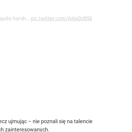
 quite harsh…
pic.twitter.com/A6jsDrB5li
cz ujmując – nie poznali się na talencie
ch zainteresowanych.