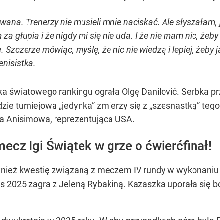
a. Trenerzy nie musieli mnie naciskać. Ale słyszałam, ja
za głupia i że nigdy mi się nie uda. I że nie mam nic, żeb
. Szczerze mówiąc, myślę, że nic nie wiedzą i lepiej, żeby 
nisistka.
a światowego rankingu ograła Olgę Danilović. Serbka prz
dzie turniejowa „jedynka” zmierzy się z „szesnastką” tegor
 Anisimowa, reprezentująca USA.
ecz Igi Świątek w grze o ćwierćfinał!
nież kwestię związaną z meczem IV rundy w wykonaniu ob
os 2025
zagra z Jeleną Rybakiną
. Kazaszka uporała się b