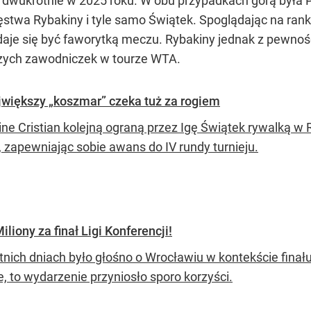
ż dwukrotnie w 2025 roku. W obu przypadkach górą była Po
ęstwa Rybakiny i tyle samo Świątek. Spoglądając na ranki
daje się być faworytką meczu. Rybakiny jednak z pewnoś
epszych zawodniczek w tourze WTA.
jwiększy „koszmar” czeka tuż za rogiem
ine Cristian kolejną ograną przez Igę Świątek rywalką w
, zapewniając sobie awans do IV rundy turnieju.
liony za finał Ligi Konferencji!
nich dniach było głośno o Wrocławiu w kontekście finału 
, to wydarzenie przyniosło sporo korzyści.