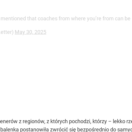
ou mentioned that coaches from where you’re from can be
etter)
May 30, 2025
enerów z regionów, z których pochodzi, którzy – lekko rze
balenka postanowiła zwrócić się bezpośrednio do samy