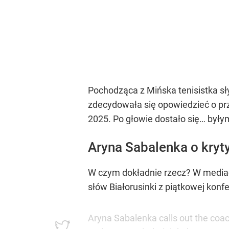
Pochodząca z Mińska tenisistka s
zdecydowała się opowiedzieć o prz
2025. Po głowie dostało się… były
Aryna Sabalenka o kryt
W czym dokładnie rzecz? W mediach
słów Białorusinki z piątkowej kon
Aryna Sabalenka calls out the coac