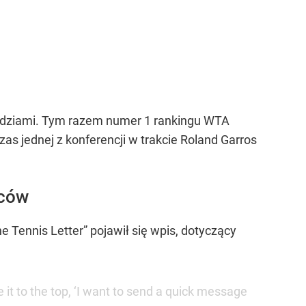
iedziami. Tym razem numer 1 rankingu WTA
as jednej z konferencji w trakcie Roland Garros
wców
 Tennis Letter” pojawił się wpis, dotyczący
it to the top, ‘I want to send a quick message