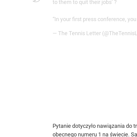
to them to quit their jobs’ ?
“In your first press conference, y
— The Tennis Letter (@TheTennisL
Pytanie dotyczyło nawiązania do tr
obecnego numeru 1 na świecie. Sa