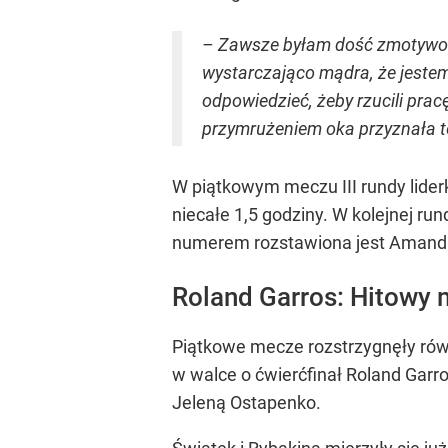
– Zawsze byłam dość zmotywowan
wystarczająco mądra, że jestem 
odpowiedzieć, żeby rzucili pracę
przymrużeniem oka przyznała te
W piątkowym meczu III rundy liderk
niecałe 1,5 godziny. W kolejnej run
numerem rozstawiona jest Amanda
Roland Garros: Hitowy m
Piątkowe mecze rozstrzygnęły rów
w walce o ćwierćfinał Roland Garr
Jeleną Ostapenko.