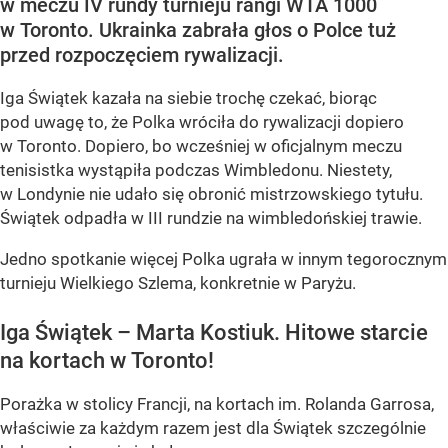
w meczu IV rundy turnieju rangi WTA 1000
w Toronto. Ukrainka zabrała głos o Polce tuż
przed rozpoczęciem rywalizacji.
Iga Świątek kazała na siebie trochę czekać, biorąc
pod uwagę to, że Polka wróciła do rywalizacji dopiero
w Toronto. Dopiero, bo wcześniej w oficjalnym meczu
tenisistka wystąpiła podczas Wimbledonu. Niestety,
w Londynie nie udało się obronić mistrzowskiego tytułu.
Świątek odpadła w III rundzie na wimbledońskiej trawie.
Jedno spotkanie więcej Polka ugrała w innym tegorocznym
turnieju Wielkiego Szlema, konkretnie w Paryżu.
Iga Świątek – Marta Kostiuk. Hitowe starcie
na kortach w Toronto!
Porażka w stolicy Francji, na kortach im. Rolanda Garrosa,
właściwie za każdym razem jest dla Świątek szczególnie