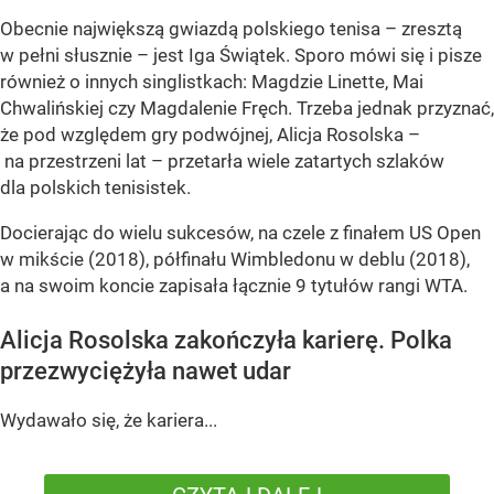
Obecnie największą gwiazdą polskiego tenisa – zresztą
w pełni słusznie – jest Iga Świątek. Sporo mówi się i pisze
również o innych singlistkach: Magdzie Linette, Mai
Chwalińskiej czy Magdalenie Fręch. Trzeba jednak przyznać,
że pod względem gry podwójnej, Alicja Rosolska –
na przestrzeni lat – przetarła wiele zatartych szlaków
dla polskich tenisistek.
Docierając do wielu sukcesów, na czele z finałem US Open
w mikście (2018), półfinału Wimbledonu w deblu (2018),
a na swoim koncie zapisała łącznie 9 tytułów rangi WTA.
Alicja Rosolska zakończyła karierę. Polka
przezwyciężyła nawet udar
Wydawało się, że kariera...