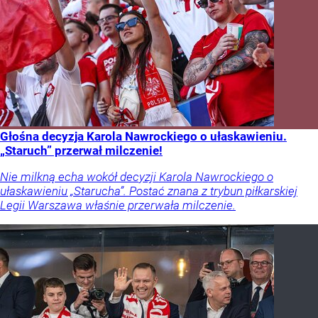
Głośna decyzja Karola Nawrockiego o ułaskawieniu.
„Staruch” przerwał milczenie!
Nie milkną echa wokół decyzji Karola Nawrockiego o
ułaskawieniu „Starucha”. Postać znana z trybun piłkarskiej
Legii Warszawa właśnie przerwała milczenie.