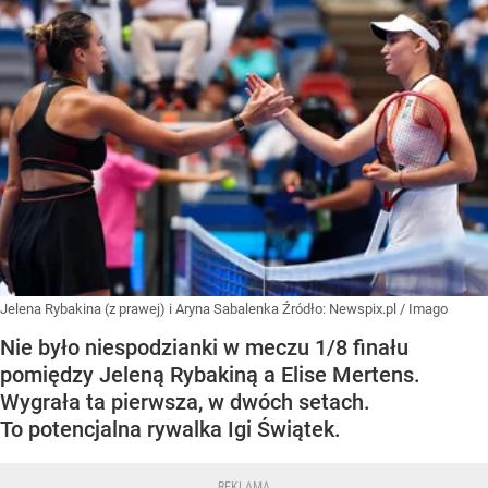
Jelena Rybakina (z prawej) i Aryna Sabalenka
Źródło:
Newspix.pl
/
Imago
Nie było niespodzianki w meczu 1/8 finału
pomiędzy Jeleną Rybakiną a Elise Mertens.
Wygrała ta pierwsza, w dwóch setach.
To potencjalna rywalka Igi Świątek.