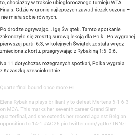
to, chociażby w trakcie ubiegłorocznego turnieju WTA
Finals. Gdzie w gronie najlepszych zawodniczek sezonu –
nie miała sobie równych.
Po drodze ogrywając... Igę Świątek. Tamto spotkanie
zakończyło się zresztą surową lekcją dla Polki. Po wygranej
pierwszej partii 6:3, w kolejnych Świątek została wręcz
zmieciona z kortu, przegrywając z Rybakiną 1:6, 0:6.
Na 11 dotychczas rozegranych spotkań, Polka wygrała
z Kazaszką sześciokrotnie.
Quarterfinal bound once more ⏭️
Elena Rybakina plays brilliantly to defeat Mertens 6-1 6-3
on MCA. This marks her seventh career Grand Slam
quarterfinal, and she extends her record against Belgian
opposition to 14-1.
#AO26
pic.twitter.com/ygUu7TNNzr