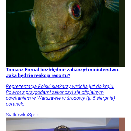
Tomasz Fornal bezbłędnie zahaczył ministerstwo.
Jaka będzie reakcja resortu?
Reprezentacja Polski siatkarzy wróciła już do kraju.
Powrót z przygodami zakończył się oficjalnym
powitaniem w Warszawie w środowy (tj. 5 sierpnia)
poranek.
Siatkówka
Sport