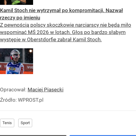
Kamil Stoch nie wytrzymał po kompromitacji. Nazwał
rzeczy po imieniu
Z pewnością polscy skoczkowie narciarscy nie będą miło
wspominać MŚ 2026 w lotach. Głos po bardzo słabym
występie w Oberstdorfie zabrał Kamil Stoch.
Opracował:
Maciej Piasecki
Źródło:
WPROST.pl
Tenis
Sport