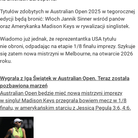
Tytułów zdobytych w Australian Open 2025 w tegorocznej
edycji będą bronić: Włoch Jannik Sinner wśród panów
oraz Amerykanka Madison Keys w rywalizacji singlistek.
Wiadomo już jednak, że reprezentantka USA tytułu
nie obroni, odpadając na etapie 1/8 finału imprezy. Szykuje
się zatem nowa mistrzyni w Melbourne, na otwarcie 2026
roku.
Wygrała z Igą Świątek w Australian Open. Teraz została
pozbawiona marzeń
Australian Open będzie mieć nową mistrzyni imprezy
w singlu! Madison Keys przegrała bowiem mecz w 1/8
finału, w amerykańskim starciu z Jessicą Pegulą 3:6, 4:6.