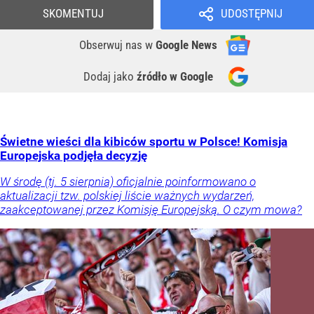
SKOMENTUJ
UDOSTĘPNIJ
Obserwuj nas
w
Google News
Dodaj jako
źródło w Google
Świetne wieści dla kibiców sportu w Polsce! Komisja
Europejska podjęła decyzję
W środę (tj. 5 sierpnia) oficjalnie poinformowano o
aktualizacji tzw. polskiej liście ważnych wydarzeń,
zaakceptowanej przez Komisję Europejską. O czym mowa?