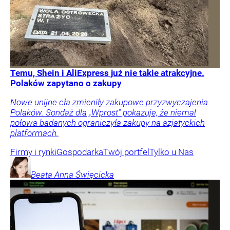
Temu, Shein i AliExpress już nie takie atrakcyjne.
Polaków zapytano o zakupy
Nowe unijne cła zmieniły zakupowe przyzwyczajenia
Polaków. Sondaż dla „Wprost” pokazuje, że niemal
połowa badanych ograniczyła zakupy na azjatyckich
platformach.
Firmy i rynki
Gospodarka
Twój portfel
Tylko u Nas
Beata Anna
Święcicka