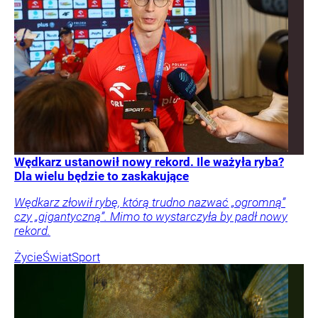
Wędkarz ustanowił nowy rekord. Ile ważyła ryba?
Dla wielu będzie to zaskakujące
Wędkarz złowił rybę, którą trudno nazwać „ogromną”
czy „gigantyczną”. Mimo to wystarczyła by padł nowy
rekord.
Życie
Świat
Sport