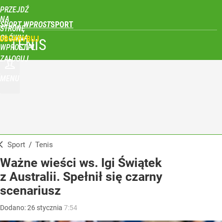
PRZEJDŹ
NA
SPORT WPROST
STRONĘ
GŁÓWNĄ
UBSKRYBUJ
TENIS
WPROST.PL
ZALOGUJ
MENU
Sport
/
Tenis
Ważne wieści ws. Igi Świątek
z Australii. Spełnił się czarny
scenariusz
Dodano:
26
stycznia
7:54