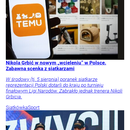
Nikola Grbić w nowym „wcieleniu” w Polsce.
Zabawna scenka z siatkarzami
W środowy (tj. 5 sierpnia) poranek siatkarze
reprezentacji Polski dotarli do kraju po turnieju
finałowym Ligi Narodów. Zabrakło jednak trenera Nikoli
Grbicia.
Siatkówka
Sport