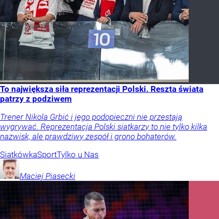
To największa siła reprezentacji Polski. Reszta świata
patrzy z podziwem
Trener Nikola Grbić i jego podopieczni nie przestają
wygrywać. Reprezentacja Polski siatkarzy to nie tylko kilka
nazwisk, ale prawdziwy zespół i grono bohaterów.
Siatkówka
Sport
Tylko u Nas
Maciej
Piasecki