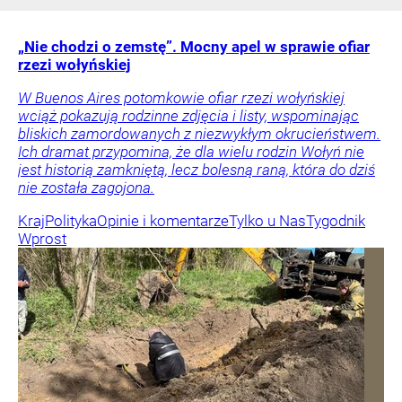
„Nie chodzi o zemstę”. Mocny apel w sprawie ofiar
rzezi wołyńskiej
W Buenos Aires potomkowie ofiar rzezi wołyńskiej
wciąż pokazują rodzinne zdjęcia i listy, wspominając
bliskich zamordowanych z niezwykłym okrucieństwem.
Ich dramat przypomina, że dla wielu rodzin Wołyń nie
jest historią zamkniętą, lecz bolesną raną, która do dziś
nie została zagojona.
Kraj
Polityka
Opinie i komentarze
Tylko u Nas
Tygodnik
Wprost