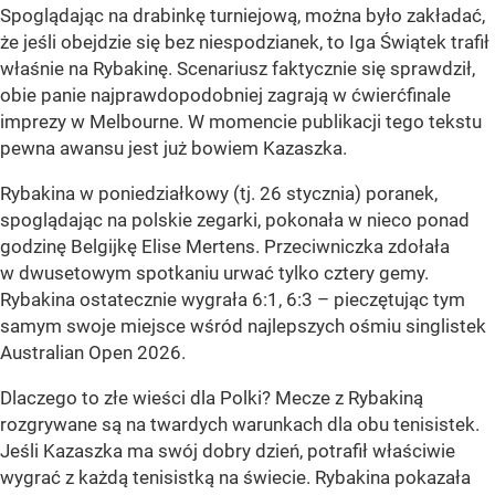
Spoglądając na drabinkę turniejową, można było zakładać,
że jeśli obejdzie się bez niespodzianek, to Iga Świątek trafił
właśnie na Rybakinę. Scenariusz faktycznie się sprawdził,
obie panie najprawdopodobniej zagrają w ćwierćfinale
imprezy w Melbourne. W momencie publikacji tego tekstu
pewna awansu jest już bowiem Kazaszka.
Rybakina w poniedziałkowy (tj. 26 stycznia) poranek,
spoglądając na polskie zegarki, pokonała w nieco ponad
godzinę Belgijkę Elise Mertens. Przeciwniczka zdołała
w dwusetowym spotkaniu urwać tylko cztery gemy.
Rybakina ostatecznie wygrała 6:1, 6:3 – pieczętując tym
samym swoje miejsce wśród najlepszych ośmiu singlistek
Australian Open 2026.
Dlaczego to złe wieści dla Polki? Mecze z Rybakiną
rozgrywane są na twardych warunkach dla obu tenisistek.
Jeśli Kazaszka ma swój dobry dzień, potrafił właściwie
wygrać z każdą tenisistką na świecie. Rybakina pokazała