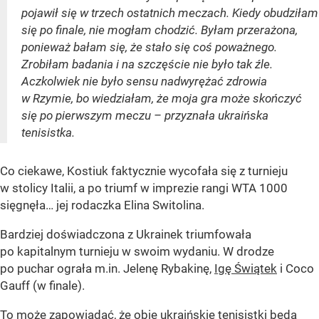
pojawił się w trzech ostatnich meczach. Kiedy obudziłam
się po finale, nie mogłam chodzić. Byłam przerażona,
ponieważ bałam się, że stało się coś poważnego.
Zrobiłam badania i na szczęście nie było tak źle.
Aczkolwiek nie było sensu nadwyrężać zdrowia
w Rzymie, bo wiedziałam, że moja gra może skończyć
się po pierwszym meczu – przyznała ukraińska
tenisistka.
Co ciekawe, Kostiuk faktycznie wycofała się z turnieju
w stolicy Italii, a po triumf w imprezie rangi WTA 1000
sięgnęła… jej rodaczka Elina Switolina.
Bardziej doświadczona z Ukrainek triumfowała
po kapitalnym turnieju w swoim wydaniu. W drodze
po puchar ograła m.in. Jelenę Rybakinę,
Igę Świątek
i Coco
Gauff (w finale).
To może zapowiadać, że obie ukraińskie tenisistki będą