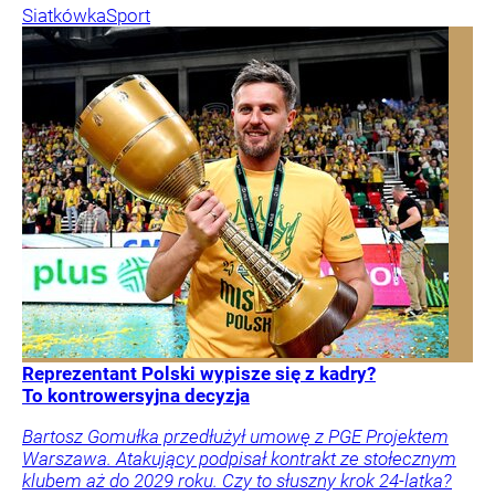
Siatkówka
Sport
Reprezentant Polski wypisze się z kadry?
To kontrowersyjna decyzja
Bartosz Gomułka przedłużył umowę z PGE Projektem
Warszawa. Atakujący podpisał kontrakt ze stołecznym
klubem aż do 2029 roku. Czy to słuszny krok 24-latka?