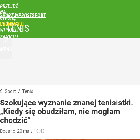
PRZEJDŹ
NA
SPORT WPROST
STRONĘ
GŁÓWNĄ
UBSKRYBUJ
TENIS
WPROST.PL
ZALOGUJ
MENU
Sport
/
Tenis
Szokujące wyznanie znanej tenisistki.
„Kiedy się obudziłam, nie mogłam
chodzić”
Dodano:
20
maja
10:43