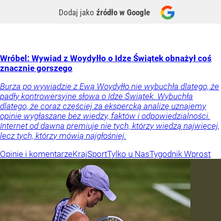
Dodaj jako
źródło w Google
Wróbel: Wywiad z Woydyłło o Idze Świątek obnażył coś
znacznie gorszego
Burza po wywiadzie z Ewą Woydyłło nie wybuchła dlatego, że
padły kontrowersyjne słowa o Idze Świątek. Wybuchła
dlatego, że coraz częściej za ekspercką analizę uznajemy
opinie wygłaszane bez wiedzy, faktów i odpowiedzialności.
Internet od dawna premiuje nie tych, którzy wiedzą najwięcej,
lecz tych, którzy mówią najgłośniej.
Opinie i komentarze
Kraj
Sport
Tylko u Nas
Tygodnik Wprost