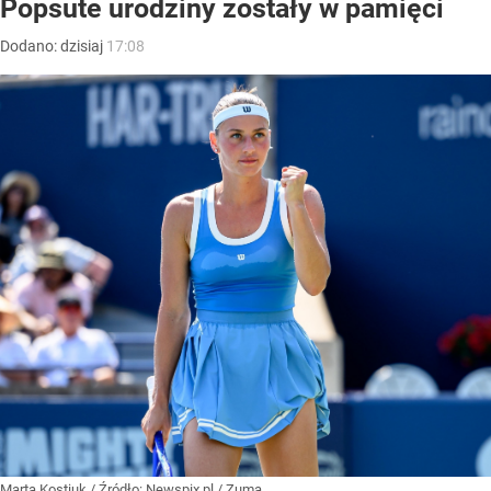
Popsute urodziny zostały w pamięci
Dodano:
dzisiaj
17:08
Marta Kostiuk
/ Źródło:
Newspix.pl
/
Zuma