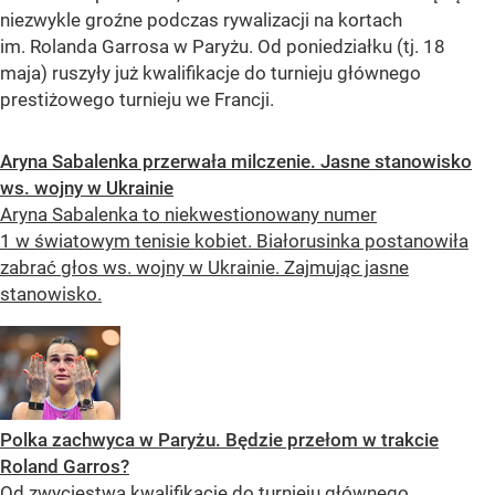
niezwykle groźne podczas rywalizacji na kortach
im. Rolanda Garrosa w Paryżu. Od poniedziałku (tj. 18
maja) ruszyły już kwalifikacje do turnieju głównego
prestiżowego turnieju we Francji.
Aryna Sabalenka przerwała milczenie. Jasne stanowisko
ws. wojny w Ukrainie
Aryna Sabalenka to niekwestionowany numer
1 w światowym tenisie kobiet. Białorusinka postanowiła
zabrać głos ws. wojny w Ukrainie. Zajmując jasne
stanowisko.
Polka zachwyca w Paryżu. Będzie przełom w trakcie
Roland Garros?
Od zwycięstwa kwalifikacje do turnieju głównego