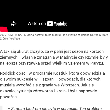
2026 ROME RECAP & Marta Kostyuk talks Madrid Title, Playing at Roland Garros & More
Źródło:
YouTube
A tak się akurat złożyło, że w pełni jest sezon na kortach
ziemnych. I właśnie zmagania w Madrycie czy Rzymie, były
najlepszą przystawką przed Wielkim Szlemem w Paryżu.
Roddick gościł w programie Kostiuk, która opowiedziała
o swoim sukcesie w Hiszpanii i powodach, dla których
musiała
wycofać się z grania we Włoszech
. Jak się
okazało, sytuacja zdrowotna Ukrainki była naprawdę
poważna.
– Z moim biodrem nie było w porządku. Ten problem