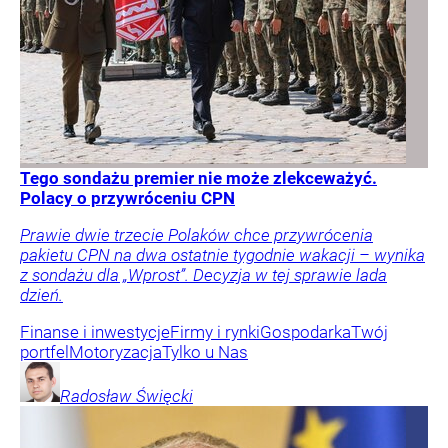
Tego sondażu premier nie może zlekceważyć.
Polacy o przywróceniu CPN
Prawie dwie trzecie Polaków chce przywrócenia
pakietu CPN na dwa ostatnie tygodnie wakacji – wynika
z sondażu dla „Wprost”. Decyzja w tej sprawie lada
dzień.
Finanse i inwestycje
Firmy i rynki
Gospodarka
Twój
portfel
Motoryzacja
Tylko u Nas
Radosław
Święcki