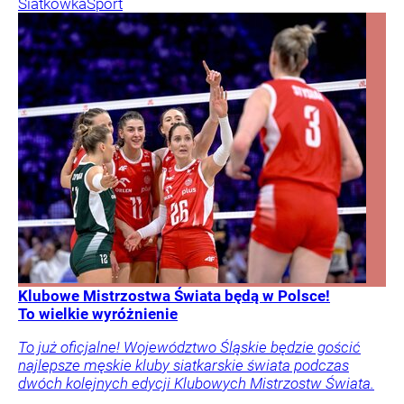
Siatkówka
Sport
Klubowe Mistrzostwa Świata będą w Polsce!
To wielkie wyróżnienie
To już oficjalne! Województwo Śląskie będzie gościć
najlepsze męskie kluby siatkarskie świata podczas
dwóch kolejnych edycji Klubowych Mistrzostw Świata.