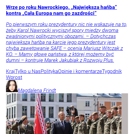
Wrze po roku Nawrockiego. „Największa hańba”
kontra „Cała Europa nam go zazdrości”
Po pierwszym roku prezydentury nic nie wskazuje na to,
żeby Karol Nawrocki wyciszył spory między dwoma
zwaśnionymi politycznymi obozami. – Dotychczas
największą hańbą na karcie jego prezydentury jest
chyba zawetowanie SAFE – ocenia Mariusz Witczak z
KO. – Mamy głowę państwa, z której możemy być
dumni – kontruje Marek Jakubiak z Rozwoju Plus.
Kraj
Tylko u Nas
Polityka
Opinie i komentarze
Tygodnik
Wprost
Magdalena
Frindt