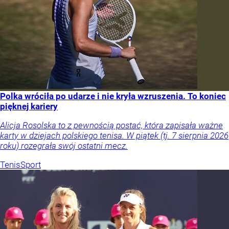
Polka wróciła po udarze i nie kryła wzruszenia. To koniec
pięknej kariery
Alicja Rosolska to z pewnością postać, która zapisała ważne
karty w dziejach polskiego tenisa. W piątek (tj. 7 sierpnia 2026
roku) rozegrała swój ostatni mecz.
Tenis
Sport