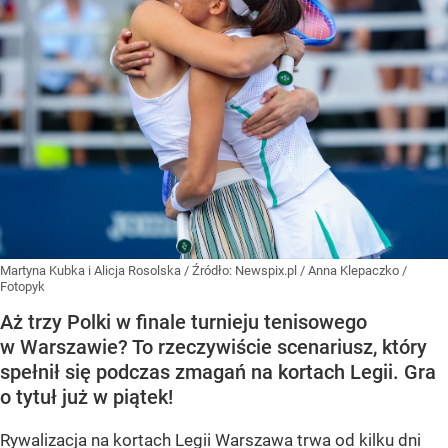
Martyna Kubka i Alicja Rosolska
/ Źródło:
Newspix.pl
/
Anna Klepaczko /
Fotopyk
Aż trzy Polki w finale turnieju tenisowego
w Warszawie? To rzeczywiście scenariusz, który
spełnił się podczas zmagań na kortach Legii. Gra
o tytuł już w piątek!
Rywalizacja na kortach Legii Warszawa trwa od kilku dni