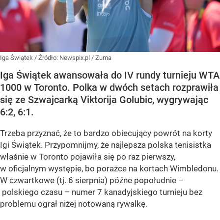
Iga Świątek
/ Źródło:
Newspix.pl
/
Zuma
Iga Świątek awansowała do IV rundy turnieju WTA
1000 w Toronto. Polka w dwóch setach rozprawiła
się ze Szwajcarką Viktorija Golubic, wygrywając
6:2, 6:1.
Trzeba przyznać, że to bardzo obiecujący powrót na korty
Igi Świątek. Przypomnijmy, że najlepsza polska tenisistka
właśnie w Toronto pojawiła się po raz pierwszy,
w oficjalnym występie, bo porażce na kortach Wimbledonu.
W czwartkowe (tj. 6 sierpnia) późne popołudnie –
polskiego czasu – numer 7 kanadyjskiego turnieju bez
problemu ograł niżej notowaną rywalkę.