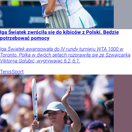
Iga Świątek zwróciła się do kibiców z Polski. Będzie
potrzebować pomocy
Iga Świątek awansowała do IV rundy turnieju WTA 1000 w
Toronto. Polka w dwóch setach rozprawiła się ze Szwajcarką
Viktorija Golubic, wygrywając 6:2, 6:1.
Tenis
Sport