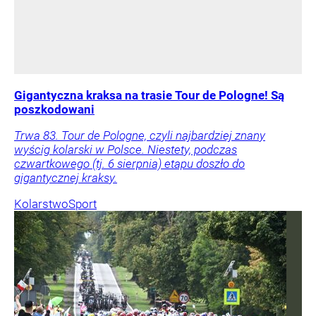
Gigantyczna kraksa na trasie Tour de Pologne! Są
poszkodowani
Trwa 83. Tour de Pologne, czyli najbardziej znany
wyścig kolarski w Polsce. Niestety, podczas
czwartkowego (tj. 6 sierpnia) etapu doszło do
gigantycznej kraksy.
Kolarstwo
Sport