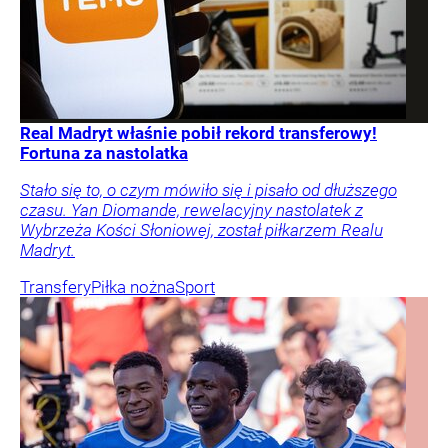
Real Madryt właśnie pobił rekord transferowy!
Fortuna za nastolatka
Stało się to, o czym mówiło się i pisało od dłuższego
czasu. Yan Diomande, rewelacyjny nastolatek z
Wybrzeża Kości Słoniowej, został piłkarzem Realu
Madryt.
Transfery
Piłka nożna
Sport