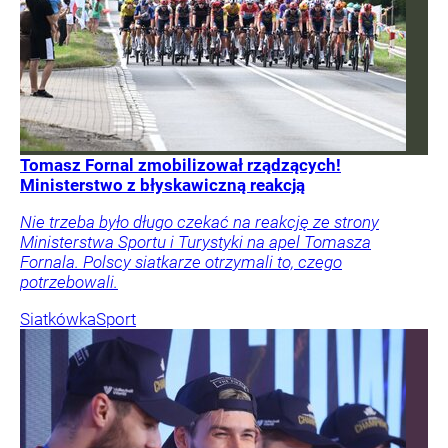
Tomasz Fornal zmobilizował rządzących!
Ministerstwo z błyskawiczną reakcją
Nie trzeba było długo czekać na reakcję ze strony
Ministerstwa Sportu i Turystyki na apel Tomasza
Fornala. Polscy siatkarze otrzymali to, czego
potrzebowali.
Siatkówka
Sport