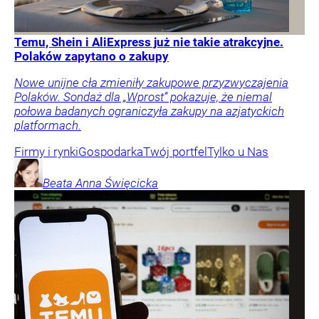
Temu, Shein i AliExpress już nie takie atrakcyjne.
Polaków zapytano o zakupy
Nowe unijne cła zmieniły zakupowe przyzwyczajenia
Polaków. Sondaż dla „Wprost” pokazuje, że niemal
połowa badanych ograniczyła zakupy na azjatyckich
platformach.
Firmy i rynki
Gospodarka
Twój portfel
Tylko u Nas
Beata Anna
Święcicka