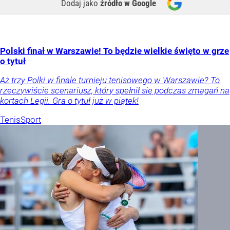
Dodaj jako
źródło w Google
Polski finał w Warszawie! To będzie wielkie święto w grze
o tytuł
Aż trzy Polki w finale turnieju tenisowego w Warszawie? To
rzeczywiście scenariusz, który spełnił się podczas zmagań na
kortach Legii. Gra o tytuł już w piątek!
Tenis
Sport