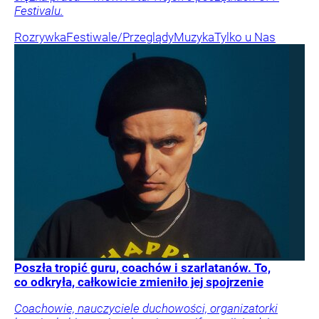
Festivalu.
Rozrywka
Festiwale/Przeglądy
Muzyka
Tylko u Nas
Poszła tropić guru, coachów i szarlatanów. To,
co odkryła, całkowicie zmieniło jej spojrzenie
Coachowie, nauczyciele duchowości, organizatorki