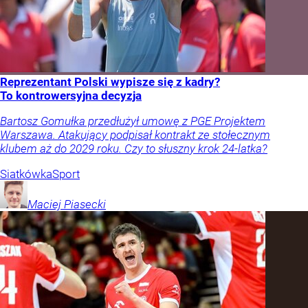
Reprezentant Polski wypisze się z kadry?
To kontrowersyjna decyzja
Bartosz Gomułka przedłużył umowę z PGE Projektem
Warszawa. Atakujący podpisał kontrakt ze stołecznym
klubem aż do 2029 roku. Czy to słuszny krok 24-latka?
Siatkówka
Sport
Maciej
Piasecki