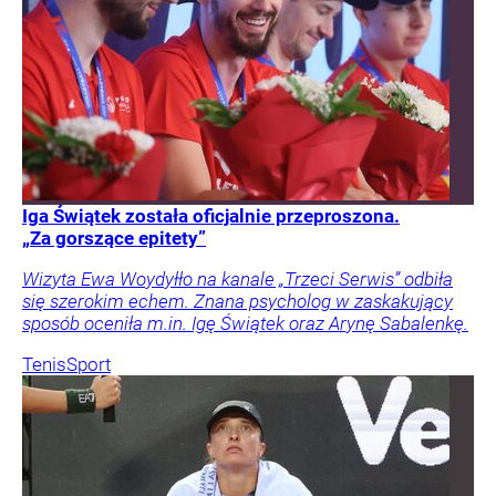
Iga Świątek została oficjalnie przeproszona.
„Za gorszące epitety”
Wizyta Ewa Woydyłło na kanale „Trzeci Serwis” odbiła
się szerokim echem. Znana psycholog w zaskakujący
sposób oceniła m.in. Igę Świątek oraz Arynę Sabalenkę.
Tenis
Sport