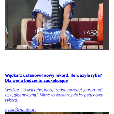
Wędkarz ustanowił nowy rekord. Ile ważyła ryba?
Dla wielu będzie to zaskakujące
Wędkarz złowił rybę, którą trudno nazwać „ogromną”
czy „gigantyczną”. Mimo to wystarczyła by padł nowy
rekord.
Życie
Świat
Sport