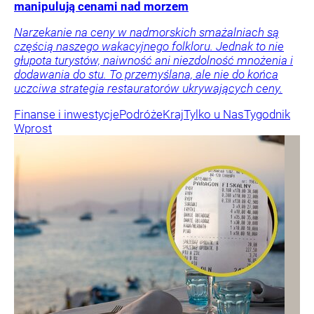
manipulują cenami nad morzem
Narzekanie na ceny w nadmorskich smażalniach są
częścią naszego wakacyjnego folkloru. Jednak to nie
głupota turystów, naiwność ani niezdolność mnożenia i
dodawania do stu. To przemyślana, ale nie do końca
uczciwa strategia restauratorów ukrywających ceny.
Finanse i inwestycje
Podróże
Kraj
Tylko u Nas
Tygodnik
Wprost