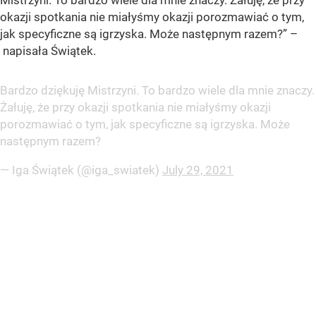
Mistrzyni. To bardzo wiele dla mnie znaczy. Żałuję, że przy
okazji spotkania nie miałyśmy okazji porozmawiać o tym,
jak specyficzne są igrzyska. Może następnym razem?”
–
napisała Świątek.
Bardzo dziękuję Mistrzyni. To bardzo wiele dla mnie znaczy.
Żałuję, że przy okazji spotkania nie miałyśmy okazji
porozmawiać o tym, jak specyficzne są igrzyska. Może
następnym razem?
— Iga Świątek (@iga_swiatek)
July 29, 2021