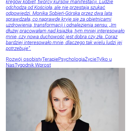
kręgów kobiet, twórcy kursów manifestacji. Ludzie
odchodzą od Kościoła, ale nie przestają szukać
odpowiedzi. Monika Sobień-Górska przez dwa lata
sprawdzała, co naprawdę kryje się za obietnicami
uzdrowienia, transformacji i odnalezienia sensu. „Im
dłużej pracowałam nad książką, tym mniej interesowało
mnie, czy nowa duchowość jest dobra czy zła. Coraz
bardziej interesowało mnie, dlaczego tak wielu ludzi jej
potrzebuje”.
Rozwój osobisty
Terapie
Psychologia
Życie
Tylko u
Nas
Tygodnik Wprost