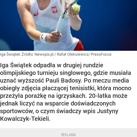
Iga Świątek
Źródło:
Newspix.pl
/
Rafał Oleksiewicz/ PressFocus
Iga Świątek odpadła w drugiej rundzie
olimpijskiego turnieju singlowego, gdzie musiała
uznać wyższość Pauli Badosy. Po meczu media
obiegły zdjęcia płaczącej tenisistki, która mocno
przeżyła porażkę na igrzyskach. 20-latka może
jednak liczyć na wsparcie doświadczonych
sportowców, o czym świadczy wpis Justyny
Kowalczyk-Tekieli.