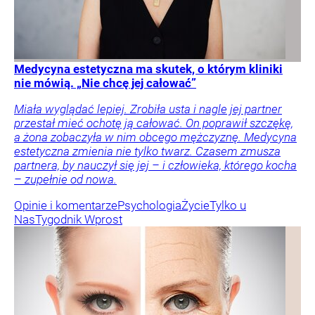
Medycyna estetyczna ma skutek, o którym kliniki
nie mówią. „Nie chcę jej całować”
Miała wyglądać lepiej. Zrobiła usta i nagle jej partner
przestał mieć ochotę ją całować. On poprawił szczękę,
a żona zobaczyła w nim obcego mężczyznę. Medycyna
estetyczna zmienia nie tylko twarz. Czasem zmusza
partnera, by nauczył się jej – i człowieka, którego kocha
– zupełnie od nowa.
Opinie i komentarze
Psychologia
Życie
Tylko u
Nas
Tygodnik Wprost