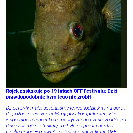
Rojek zaskakuje po 19 latach OFF Festivalu: Dziś
prawdopodobnie bym tego nie zrobił
Dzieci były małe, usypialiśmy je, wchodziliśmy na górę i
do późnej nocy siedzieliśmy przy komputerach. Nie
wspominam tego jako romantycznego czasu, za którym
dziś szczególnie tęsknię. To była po prostu bardzo
ciężka praca – mówi Artur Rojek o początkach OFF