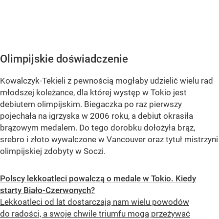
Olimpijskie doświadczenie
Kowalczyk-Tekieli z pewnością mogłaby udzielić wielu rad
młodszej koleżance, dla której występ w Tokio jest
debiutem olimpijskim. Biegaczka po raz pierwszy
pojechała na igrzyska w 2006 roku, a debiut okrasiła
brązowym medalem. Do tego dorobku dołożyła brąz,
srebro i złoto wywalczone w Vancouver oraz tytuł mistrzyni
olimpijskiej zdobyty w Soczi.
Polscy lekkoatleci powalczą o medale w Tokio. Kiedy
starty Biało-Czerwonych?
Lekkoatleci od lat dostarczają nam wielu powodów
do radości, a swoje chwile triumfu mogą przeżywać