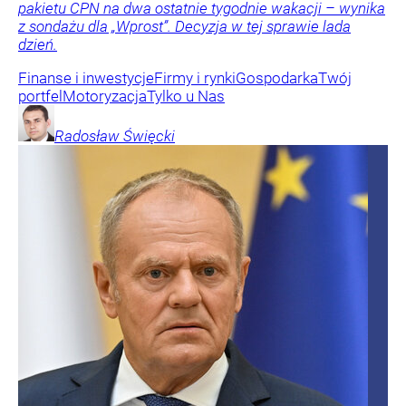
pakietu CPN na dwa ostatnie tygodnie wakacji – wynika
z sondażu dla „Wprost”. Decyzja w tej sprawie lada
dzień.
Finanse i inwestycje
Firmy i rynki
Gospodarka
Twój
portfel
Motoryzacja
Tylko u Nas
Radosław
Święcki