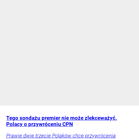
Tego sondażu premier nie może zlekceważyć.
Polacy o przywróceniu CPN
Prawie dwie trzecie Polaków chce przywrócenia