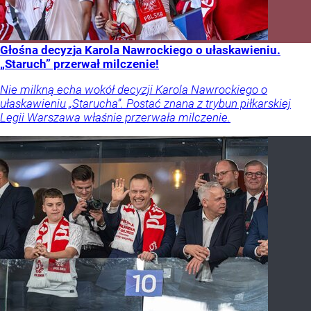
Głośna decyzja Karola Nawrockiego o ułaskawieniu.
„Staruch” przerwał milczenie!
Nie milkną echa wokół decyzji Karola Nawrockiego o
ułaskawieniu „Starucha”. Postać znana z trybun piłkarskiej
Legii Warszawa właśnie przerwała milczenie.