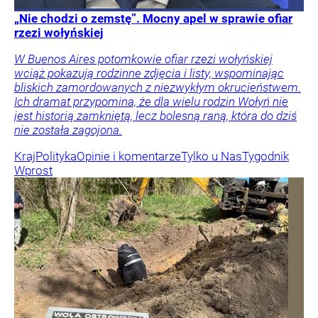
„Nie chodzi o zemstę”. Mocny apel w sprawie ofiar
rzezi wołyńskiej
W Buenos Aires potomkowie ofiar rzezi wołyńskiej
wciąż pokazują rodzinne zdjęcia i listy, wspominając
bliskich zamordowanych z niezwykłym okrucieństwem.
Ich dramat przypomina, że dla wielu rodzin Wołyń nie
jest historią zamkniętą, lecz bolesną raną, która do dziś
nie została zagojona.
Kraj
Polityka
Opinie i komentarze
Tylko u Nas
Tygodnik
Wprost