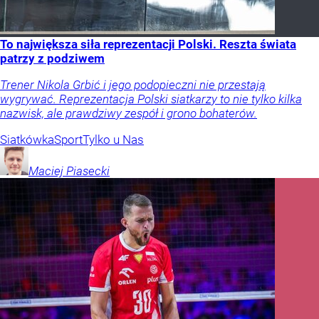
To największa siła reprezentacji Polski. Reszta świata
patrzy z podziwem
Trener Nikola Grbić i jego podopieczni nie przestają
wygrywać. Reprezentacja Polski siatkarzy to nie tylko kilka
nazwisk, ale prawdziwy zespół i grono bohaterów.
Siatkówka
Sport
Tylko u Nas
Maciej
Piasecki