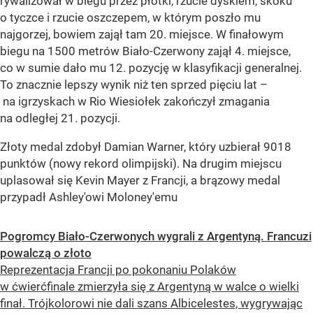
rywalizował w biegu przez płotki, rzucie dyskiem, skoku
o tyczce i rzucie oszczepem, w którym poszło mu
najgorzej, bowiem zajął tam 20. miejsce. W finałowym
biegu na 1500 metrów Biało-Czerwony zajął 4. miejsce,
co w sumie dało mu 12. pozycję w klasyfikacji generalnej.
To znacznie lepszy wynik niż ten sprzed pięciu lat –
na igrzyskach w Rio Wiesiołek zakończył zmagania
na odległej 21. pozycji.
Złoty medal zdobył Damian Warner, który uzbierał 9018
punktów (nowy rekord olimpijski). Na drugim miejscu
uplasował się Kevin Mayer z Francji, a brązowy medal
przypadł Ashley'owi Moloney'emu
Pogromcy Biało-Czerwonych wygrali z Argentyną. Francuzi
powalczą o złoto
Reprezentacja Francji po pokonaniu Polaków
w ćwierćfinale zmierzyła się z Argentyną w walce o wielki
finał. Trójkolorowi nie dali szans Albicelestes, wygrywając