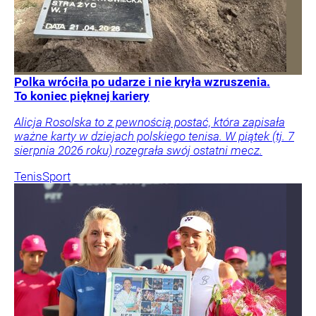
Polka wróciła po udarze i nie kryła wzruszenia.
To koniec pięknej kariery
Alicja Rosolska to z pewnością postać, która zapisała
ważne karty w dziejach polskiego tenisa. W piątek (tj. 7
sierpnia 2026 roku) rozegrała swój ostatni mecz.
Tenis
Sport