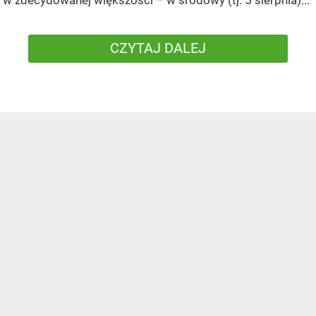
w zdecydowanej większości – w środowy (tj. 5 sierpnia)...
CZYTAJ DALEJ