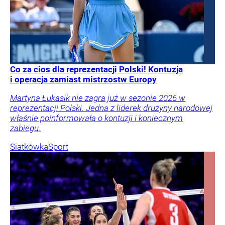
Co za cios dla reprezentacji Polski! Kontuzja
i operacja zamiast mistrzostw Europy
Martyna Łukasik nie zagra już w sezonie 2026 w
reprezentacji Polski. Jedna z liderek drużyny narodowej
właśnie poinformowała o kontuzji i koniecznym
zabiegu.
Siatkówka
Sport