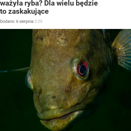
ważyła ryba? Dla wielu będzie
to zaskakujące
Dodano:
6
sierpnia
5:29