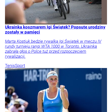
Ukrainka koszmarem Igi Świątek? Popsute urodziny
zostały w pamięci
Marta Kostiuk będzie rywalką Igi Świątek w meczu IV
rundy turnieju rangi WTA 1000 w Toronto. Ukrainka
zabrała głos o Polce tuż przed rozpoczęciem
rywalizacji.
Tenis
Sport