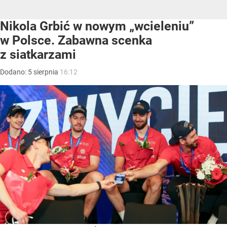
Nikola Grbić w nowym „wcieleniu”
w Polsce. Zabawna scenka
z siatkarzami
Dodano:
5
sierpnia
16:12