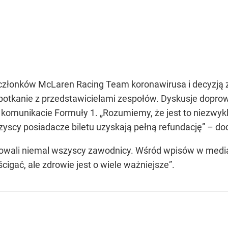
członków McLaren Racing Team koronawirusa i decyzją ze
 spotkanie z przedstawicielami zespołów. Dyskusje dopro
m komunikacie Formuły 1.
„Rozumiemy, że jest to niezwyk
zyscy posiadacze biletu uzyskają pełną refundację”
– do
owali niemal wszyscy zawodnicy. Wśród wpisów w media
cigać, ale zdrowie jest o wiele ważniejsze”.