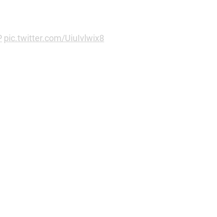
P
pic.twitter.com/UiuIvlwix8