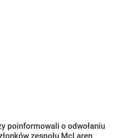
zy poinformowali o odwołaniu
 członków zespołu McLaren