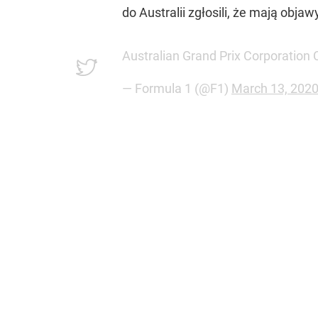
do Australii zgłosili, że mają obj
Australian Grand Prix Corporation
— Formula 1 (@F1)
March 13, 202