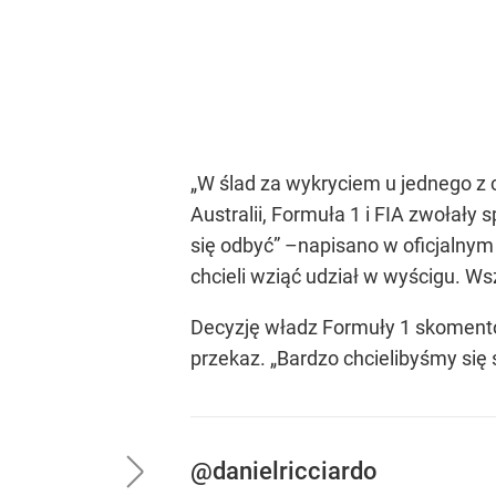
„W ślad za wykryciem u jednego z 
Australii, Formuła 1 i FIA zwołały
się odbyć” –napisano w oficjalny
chcieli wziąć udział w wyścigu. Ws
Decyzję władz Formuły 1 skoment
przekaz. „Bardzo chcielibyśmy się ś
@danielricciardo