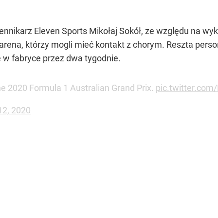
ennikarz Eleven Sports Mikołaj Sokół, ze względu na wy
rena, którzy mogli mieć kontakt z chorym. Reszta perso
się w fabryce przez dwa tygodnie.
e 2020 Formula 1 Australian Grand Prix.
pic.twitter.co
12, 2020