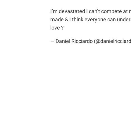
I’m devastated I can’t compete at 
made & I think everyone can unders
love ?
— Daniel Ricciardo (@danielricciar