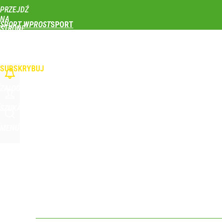
PRZEJDŹ
Udostępnij
0
Skomentuj
NA
SPORT WPROST
STRONĘ
GŁÓWNĄ
PIŁKA NOŻNA
SIATKÓWKA
TENIS
LEKKOATLETYKA
SKOKI NARCIAR
WPROST.PL
SUBSKRYBUJ
ZALOGUJ
SZUKAJ
MENU