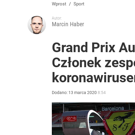
Wprost
/
Sport
Autor:
Marcin Haber
Grand Prix Au
Członek zesp
koronawirus
Dodano:
13
marca
2020
8:54