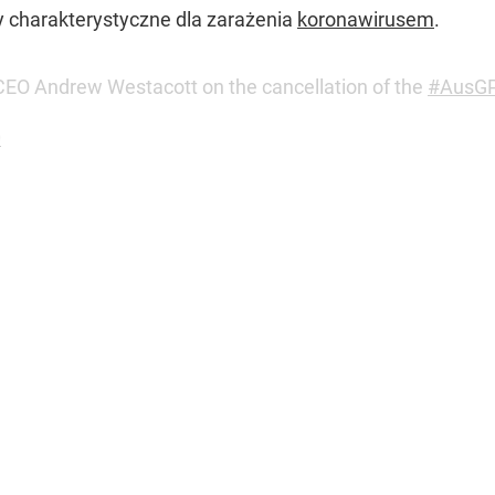
awy charakterystyczne dla zarażenia
koronawirusem
.
 CEO Andrew Westacott on the cancellation of the
#AusG
0