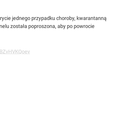
krycie jednego przypadku choroby, kwarantanną
nelu została poproszona, aby po powrocie
m/BZvHVKQoev