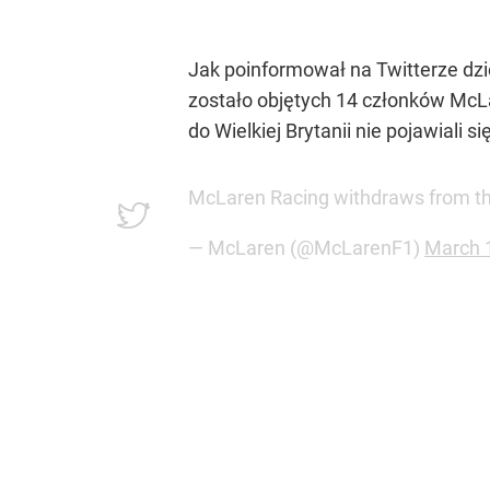
Jak poinformował na Twitterze dzi
zostało objętych 14 członków McLa
do Wielkiej Brytanii nie pojawiali 
McLaren Racing withdraws from th
— McLaren (@McLarenF1)
March 