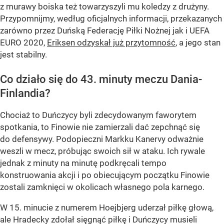
z murawy boiska też towarzyszyli mu koledzy z drużyny.
Przypomnijmy, według oficjalnych informacji, przekazanych
zarówno przez Duńską Federację Piłki Nożnej jak i UEFA
EURO 2020,
Eriksen odzyskał już przytomność
, a jego stan
jest stabilny.
Co działo się do 43. minuty meczu Dania-
Finlandia?
Chociaż to Duńczycy byli zdecydowanym faworytem
spotkania, to Finowie nie zamierzali dać zepchnąć się
do defensywy. Podopieczni Markku Kanervy odważnie
weszli w mecz, próbując swoich sił w ataku. Ich rywale
jednak z minuty na minutę podkręcali tempo
konstruowania akcji i po obiecującym początku Finowie
zostali zamknięci w okolicach własnego pola karnego.
W 15. minucie z numerem Hoejbjerg uderzał piłkę głową,
ale Hradecky zdołał sięgnąć piłkę i Duńczycy musieli