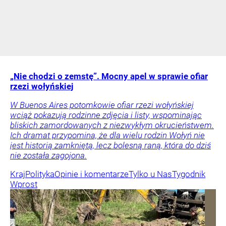
„Nie chodzi o zemstę”. Mocny apel w sprawie ofiar
rzezi wołyńskiej
W Buenos Aires potomkowie ofiar rzezi wołyńskiej
wciąż pokazują rodzinne zdjęcia i listy, wspominając
bliskich zamordowanych z niezwykłym okrucieństwem.
Ich dramat przypomina, że dla wielu rodzin Wołyń nie
jest historią zamkniętą, lecz bolesną raną, która do dziś
nie została zagojona.
Kraj
Polityka
Opinie i komentarze
Tylko u Nas
Tygodnik
Wprost