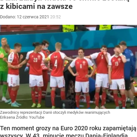
z kibicami na zawsze
Dodano:
12
czerwca
2021
20:52
Zawodnicy reprezentacji Danii otoczyli medyków reanimujących
Eriksena
Źródło:
YouTube
Ten moment grozy na Euro 2020 roku zapamiętają
wszyscy. W 43. minucie meczu Dania-Finlandia