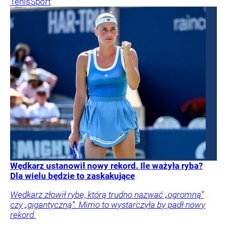
Tenis
Sport
Wędkarz ustanowił nowy rekord. Ile ważyła ryba?
Dla wielu będzie to zaskakujące
Wędkarz złowił rybę, którą trudno nazwać „ogromną”
czy „gigantyczną”. Mimo to wystarczyła by padł nowy
rekord.