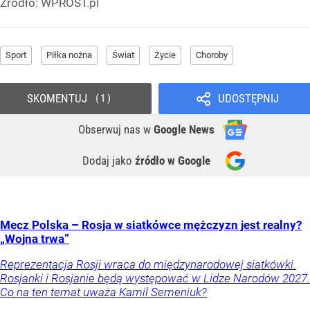
Źródło:
WPROST.pl
Sport
Piłka nożna
Świat
Życie
Choroby
SKOMENTUJ
UDOSTĘPNIJ
1
Obserwuj nas
w
Google News
Dodaj jako
źródło w Google
Mecz Polska – Rosja w siatkówce mężczyzn jest realny?
„Wojna trwa”
Reprezentacja Rosji wraca do międzynarodowej siatkówki.
Rosjanki i Rosjanie będą występować w Lidze Narodów 2027.
Co na ten temat uważa Kamil Semeniuk?