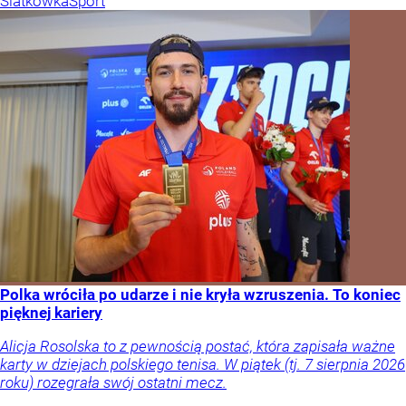
Siatkówka
Sport
Polka wróciła po udarze i nie kryła wzruszenia. To koniec
pięknej kariery
Alicja Rosolska to z pewnością postać, która zapisała ważne
karty w dziejach polskiego tenisa. W piątek (tj. 7 sierpnia 2026
roku) rozegrała swój ostatni mecz.