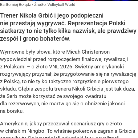
Bartłomiej Bołądź
/ Źródło:
Volleyball World
Trener Nikola Grbić i jego podopieczni
nie przestają wygrywać. Reprezentacja Polski
siatkarzy to nie tylko kilka nazwisk, ale prawdziwy
zespół i grono bohaterów.
Wymowne były słowa, które Micah Christenson
wypowiedział przed rozpoczęciem finałowej rywalizacji
z Polakami – o złoto VNL 2026. Świetny amerykański
rozgrywający przyznał, że przygotowanie się na rywalizację
z Polską, to nie tylko taktyczne rozgryzienie pierwszego
składu. Głębia zespołu trenera Nikoli Grbicia jest tak duża,
że Serb może korzystać ze swojego kwadratu
dla rezerwowych, nie martwiąc się o obniżenie jakości
na boisku.
Amerykanin, jakby przeczuwał scenariusz gry o złoto
w chińskim Ningbo. To właśnie pokerowe zagrania Grbicia