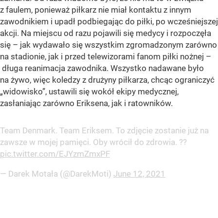
z faulem, ponieważ piłkarz nie miał kontaktu z innym
zawodnikiem i upadł podbiegając do piłki, po wcześniejszej
akcji. Na miejscu od razu pojawili się medycy i rozpoczęła
się – jak wydawało się wszystkim zgromadzonym zarówno
na stadionie, jak i przed telewizorami fanom piłki nożnej –
długa reanimacja zawodnika. Wszystko nadawane było
na żywo, więc koledzy z drużyny piłkarza, chcąc ograniczyć
„widowisko”, ustawili się wokół ekipy medycznej,
zasłaniając zarówno Eriksena, jak i ratowników.
Team Denmark. Team Eriksem. To zdjęcie zostanie już na
zawsze w mojej pamięci. Oby wrócił do zdrowia. ??
pic.twitter.com/EJYzmZmxPF
— Darek Motała (@DarekMoti)
June 12, 2021