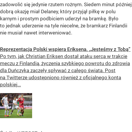
zadowolić się jedynie rzutem rożnym. Siedem minut później
dobrą okazję miał Delaney, który przyjął piłkę w polu
karnym i prostym podbiciem uderzył na bramkę. Było
to jednak uderzenie na tyle niecelne, że bramkarz Finlandii
nie musiał nawet interweniować.
Reprezentacja Polski wspiera Eriksena. „Jesteśmy z Tobą”
Po tym, jak Christian Eriksen dostał ataku serca w trakcie
meczu z Finlandią, życzenia szybkiego powrotu do zdrowia
dla Duńczyka zaczęły spływać z całego świata. Post
na Twitterze udostępniono również z oficjalnego konta
polskiej...