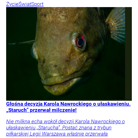
Życie
Świat
Sport
Głośna decyzja Karola Nawrockiego o ułaskawieniu.
„Staruch” przerwał milczenie!
Nie milkną echa wokół decyzji Karola Nawrockiego o
ułaskawieniu „Starucha”. Postać znana z trybun
piłkarskiej Legii Warszawa właśnie przerwała