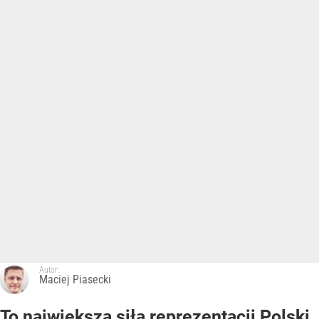
Autor:
Maciej Piasecki
To największa siła reprezentacji Polski.