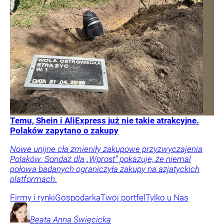
Temu, Shein i AliExpress już nie takie atrakcyjne.
Polaków zapytano o zakupy
Nowe unijne cła zmieniły zakupowe przyzwyczajenia
Polaków. Sondaż dla „Wprost” pokazuje, że niemal
połowa badanych ograniczyła zakupy na azjatyckich
platformach.
Firmy i rynki
Gospodarka
Twój portfel
Tylko u Nas
Beata Anna
Święcicka