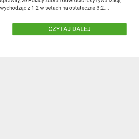
sprawiły, że Polacy zdołali odwrócić losy rywalizacji,
wychodząc z 1:2 w setach na ostateczne 3:2....
CZYTAJ DALEJ