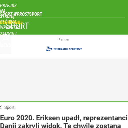
PRZEJDŹ
NA
SPORT WPROST
STRONĘ
GŁÓWNĄ
UBSKRYBUJ
SPORT
WPROST.PL
ZALOGUJ
Partner
MENU
Sport
Euro 2020. Eriksen upadł, reprezentanci
Danii zakryli widok. Te chwile zostaną