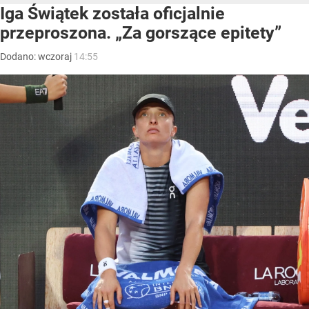
Iga Świątek została oficjalnie
przeproszona. „Za gorszące epitety”
Dodano:
wczoraj
14:55