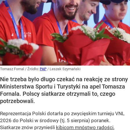
Tomasz Fornal
/ Źródło:
PAP
/
Leszek Szymański
Nie trzeba było długo czekać na reakcję ze strony
Ministerstwa Sportu i Turystyki na apel Tomasza
Fornala. Polscy siatkarze otrzymali to, czego
potrzebowali.
Reprezentacja Polski dotarła po zwycięskim turnieju VNL
2026 do Polski w środowy (tj. 5 sierpnia) poranek.
Siatkarze znów przynieśli
kibicom mnóstwo radości
,