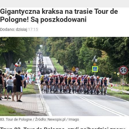
Gigantyczna kraksa na trasie Tour de
Pologne! Są poszkodowani
Dodano:
dzisiaj
17:15
83. Tour de Pologne
/ Źródło:
Newspix.pl
/
Imago