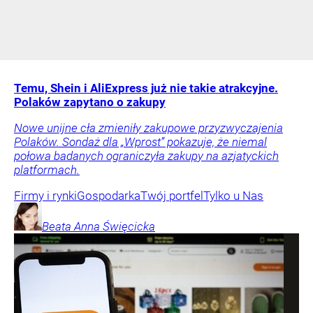
Temu, Shein i AliExpress już nie takie atrakcyjne.
Polaków zapytano o zakupy
Nowe unijne cła zmieniły zakupowe przyzwyczajenia
Polaków. Sondaż dla „Wprost” pokazuje, że niemal
połowa badanych ograniczyła zakupy na azjatyckich
platformach.
Firmy i rynki
Gospodarka
Twój portfel
Tylko u Nas
Beata Anna
Święcicka