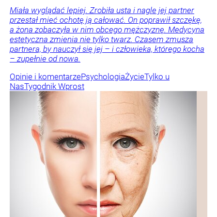
Miała wyglądać lepiej. Zrobiła usta i nagle jej partner
przestał mieć ochotę ją całować. On poprawił szczękę,
a żona zobaczyła w nim obcego mężczyznę. Medycyna
estetyczna zmienia nie tylko twarz. Czasem zmusza
partnera, by nauczył się jej – i człowieka, którego kocha
– zupełnie od nowa.
Opinie i komentarze
Psychologia
Życie
Tylko u
Nas
Tygodnik Wprost