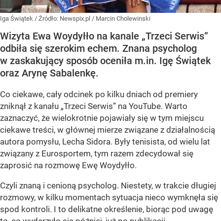
Iga Świątek
/ Źródło:
Newspix.pl
/
Marcin Cholewinski
Wizyta Ewa Woydyłło na kanale „Trzeci Serwis”
odbiła się szerokim echem. Znana psycholog
w zaskakujący sposób oceniła m.in. Igę Świątek
oraz Arynę Sabalenkę.
Co ciekawe, cały odcinek po kilku dniach od premiery
zniknął z kanału „Trzeci Serwis” na YouTube. Warto
zaznaczyć, że wielokrotnie pojawiały się w tym miejscu
ciekawe treści, w głównej mierze związane z działalnością
autora pomysłu, Lecha Sidora. Były tenisista, od wielu lat
związany z Eurosportem, tym razem zdecydował się
zaprosić na rozmowę Ewę Woydyłło.
Czyli znaną i cenioną psycholog. Niestety, w trakcie długiej
rozmowy, w kilku momentach sytuacja nieco wymknęła się
spod kontroli. I to delikatne określenie, biorąc pod uwagę