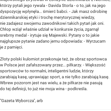
którzy pytali jego rywala - Davida Storla - o to, jak na jego
dyspozycję wpłynęła... śmierć babci. - Jak masz odrobinę
dziennikarskiej etyki i trochę merytorycznej wiedzy,
nie zadajesz swojemu zawodnikowi takich pytań jak oni.
Chłop wziął właśnie udział w konkursie życia, zgarnął
srebrny medal - irytuje się Majewski. Pytany o to jakie
najgłupsze pytanie zadano jemu odpowiada: - Wyrzucam
je z pamięci.
Złoty polski kulomiot przekonuje też, że obraz sportowca
w Polsce jest zafałszowany przez... piłkarzy. - Większość
sportowców to normalni, inteligentni ludzie, którzy
zarabiają kasę, uprawiając sport, a nie tylko zarabiają kasę.
Wbrew pozorom jest nas wielu, a że piłkarze nie pasują
do tej definicji, to już nie moja wina - podkreśla.
"Gazeta Wyborcza", arb