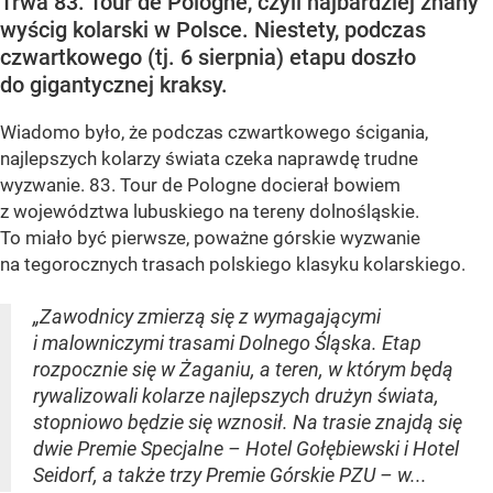
Trwa 83. Tour de Pologne, czyli najbardziej znany
wyścig kolarski w Polsce. Niestety, podczas
czwartkowego (tj. 6 sierpnia) etapu doszło
do gigantycznej kraksy.
Wiadomo było, że podczas czwartkowego ścigania,
najlepszych kolarzy świata czeka naprawdę trudne
wyzwanie. 83. Tour de Pologne docierał bowiem
z województwa lubuskiego na tereny dolnośląskie.
To miało być pierwsze, poważne górskie wyzwanie
na tegorocznych trasach polskiego klasyku kolarskiego.
„Zawodnicy zmierzą się z wymagającymi
i malowniczymi trasami Dolnego Śląska. Etap
rozpocznie się w Żaganiu, a teren, w którym będą
rywalizowali kolarze najlepszych drużyn świata,
stopniowo będzie się wznosił. Na trasie znajdą się
dwie Premie Specjalne – Hotel Gołębiewski i Hotel
Seidorf, a także trzy Premie Górskie PZU – w...