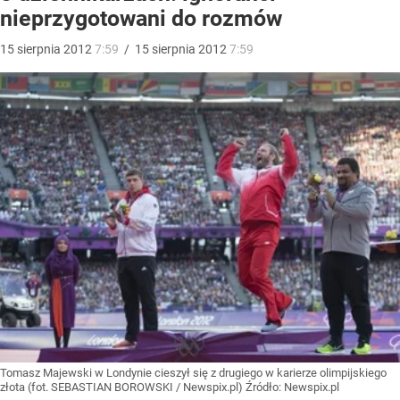
nieprzygotowani do rozmów
15
sierpnia
2012
7:59
/
15
sierpnia
2012
7:59
Tomasz Majewski w Londynie cieszył się z drugiego w karierze olimpijskiego
złota (fot. SEBASTIAN BOROWSKI / Newspix.pl)
Źródło:
Newspix.pl