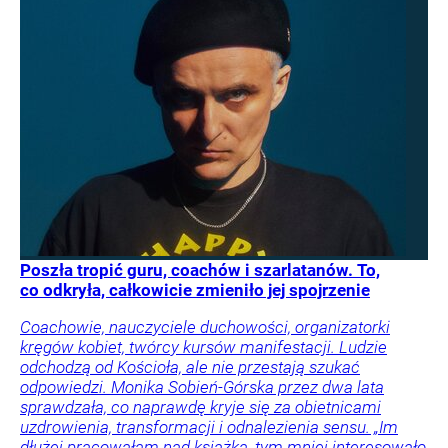
Poszła tropić guru, coachów i szarlatanów. To,
co odkryła, całkowicie zmieniło jej spojrzenie
Coachowie, nauczyciele duchowości, organizatorki
kręgów kobiet, twórcy kursów manifestacji. Ludzie
odchodzą od Kościoła, ale nie przestają szukać
odpowiedzi. Monika Sobień-Górska przez dwa lata
sprawdzała, co naprawdę kryje się za obietnicami
uzdrowienia, transformacji i odnalezienia sensu. „Im
dłużej pracowałam nad książką, tym mniej interesowało