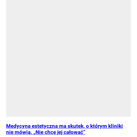
Medycyna estetyczna ma skutek, o którym kliniki
nie mówią. „Nie chcę jej całować”