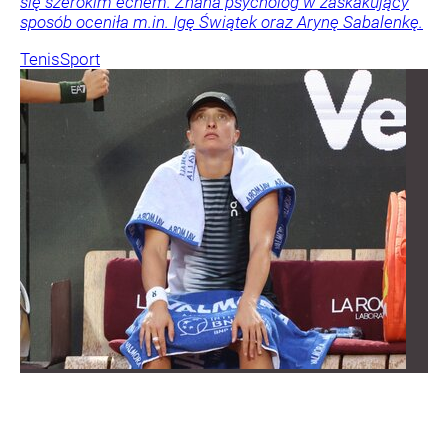
się szerokim echem. Znana psycholog w zaskakujący
sposób oceniła m.in. Igę Świątek oraz Arynę Sabalenkę.
Tenis
Sport