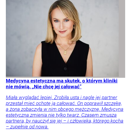
Medycyna estetyczna ma skutek, o którym kliniki
nie mówią. „Nie chcę jej całować”
Miała wyglądać lepiej. Zrobiła usta i nagle jej partner
przestał mieć ochotę ją całować. On poprawił szczękę,
a żona zobaczyła w nim obcego mężczyznę. Medycyna
estetyczna zmienia nie tylko twarz. Czasem zmusza
partnera, by nauczył się jej – i człowieka, którego kocha
– zupełnie od nowa.