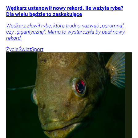
Wędkarz ustanowił nowy rekord. Ile ważyła ryba?
Dla wielu będzie to zaskakujące
Wędkarz złowił rybę, którą trudno nazwać „ogromną”
czy „gigantyczną”. Mimo to wystarczyła by padł nowy
rekord.
Życie
Świat
Sport