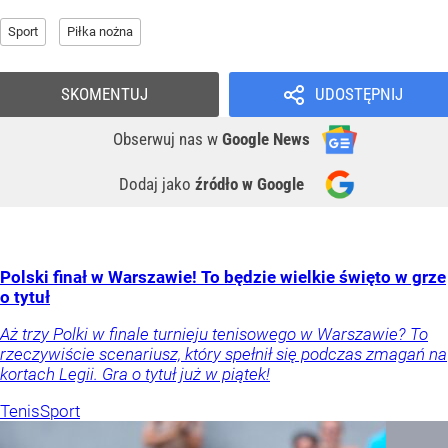
Sport
Piłka nożna
SKOMENTUJ
UDOSTĘPNIJ
Obserwuj nas
w
Google News
Dodaj jako
źródło w Google
Polski finał w Warszawie! To będzie wielkie święto w grze
o tytuł
Aż trzy Polki w finale turnieju tenisowego w Warszawie? To
rzeczywiście scenariusz, który spełnił się podczas zmagań na
kortach Legii. Gra o tytuł już w piątek!
Tenis
Sport