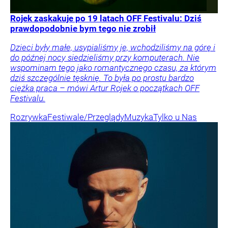
Rojek zaskakuje po 19 latach OFF Festivalu: Dziś
prawdopodobnie bym tego nie zrobił
Dzieci były małe, usypialiśmy je, wchodziliśmy na górę i
do późnej nocy siedzieliśmy przy komputerach. Nie
wspominam tego jako romantycznego czasu, za którym
dziś szczególnie tęsknię. To była po prostu bardzo
ciężka praca – mówi Artur Rojek o początkach OFF
Festivalu.
Rozrywka
Festiwale/Przeglądy
Muzyka
Tylko u Nas