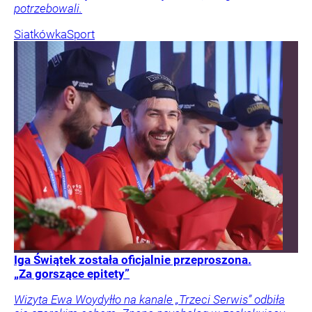
potrzebowali.
Siatkówka
Sport
Iga Świątek została oficjalnie przeproszona.
„Za gorszące epitety”
Wizyta Ewa Woydyłło na kanale „Trzeci Serwis” odbiła