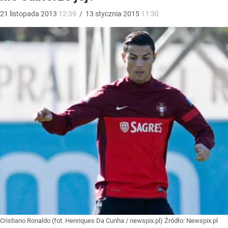
21
listopada
2013
12:39
/
13
stycznia
2015
11:30
Cristiano Ronaldo (fot. Henriques Da Cunha / newspix.pl)
Źródło:
Newspix.pl