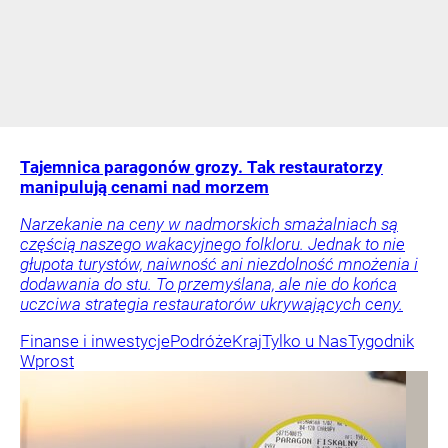
Tajemnica paragonów grozy. Tak restauratorzy
manipulują cenami nad morzem
Narzekanie na ceny w nadmorskich smażalniach są
częścią naszego wakacyjnego folkloru. Jednak to nie
głupota turystów, naiwność ani niezdolność mnożenia i
dodawania do stu. To przemyślana, ale nie do końca
uczciwa strategia restauratorów ukrywających ceny.
Finanse i inwestycje
Podróże
Kraj
Tylko u Nas
Tygodnik
Wprost