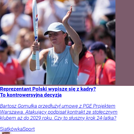
Reprezentant Polski wypisze się z kadry?
To kontrowersyjna decyzja
Bartosz Gomułka przedłużył umowę z PGE Projektem
Warszawa. Atakujący podpisał kontrakt ze stołecznym
klubem aż do 2029 roku. Czy to słuszny krok 24-latka?
Siatkówka
Sport