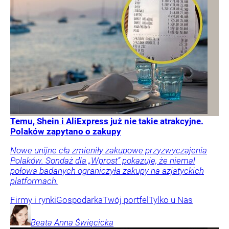
Temu, Shein i AliExpress już nie takie atrakcyjne.
Polaków zapytano o zakupy
Nowe unijne cła zmieniły zakupowe przyzwyczajenia
Polaków. Sondaż dla „Wprost” pokazuje, że niemal
połowa badanych ograniczyła zakupy na azjatyckich
platformach.
Firmy i rynki
Gospodarka
Twój portfel
Tylko u Nas
Beata Anna
Święcicka