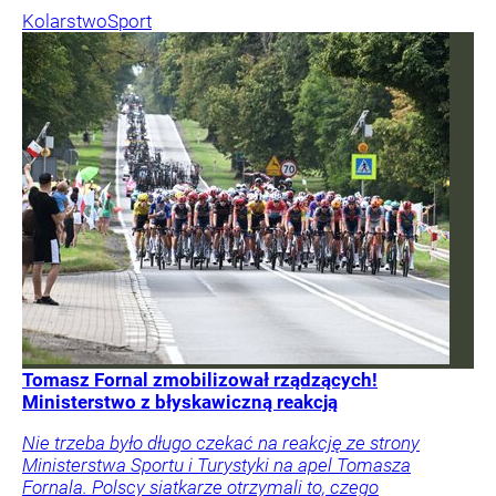
Kolarstwo
Sport
Tomasz Fornal zmobilizował rządzących!
Ministerstwo z błyskawiczną reakcją
Nie trzeba było długo czekać na reakcję ze strony
Ministerstwa Sportu i Turystyki na apel Tomasza
Fornala. Polscy siatkarze otrzymali to, czego