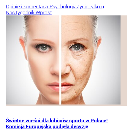
Opinie i komentarze
Psychologia
Życie
Tylko u
Nas
Tygodnik Wprost
Świetne wieści dla kibiców sportu w Polsce!
Komisja Europejska podjęła decyzję