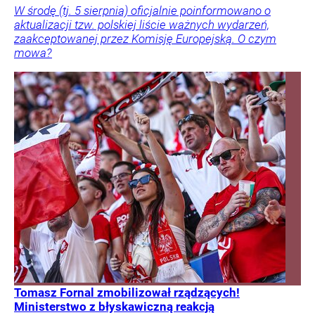
W środę (tj. 5 sierpnia) oficjalnie poinformowano o
aktualizacji tzw. polskiej liście ważnych wydarzeń,
zaakceptowanej przez Komisję Europejską. O czym
mowa?
Tomasz Fornal zmobilizował rządzących!
Ministerstwo z błyskawiczną reakcją