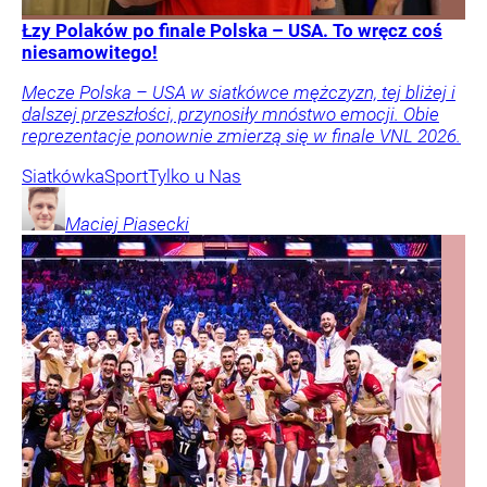
Łzy Polaków po finale Polska – USA. To wręcz coś
niesamowitego!
Mecze Polska – USA w siatkówce mężczyzn, tej bliżej i
dalszej przeszłości, przynosiły mnóstwo emocji. Obie
reprezentacje ponownie zmierzą się w finale VNL 2026.
Siatkówka
Sport
Tylko u Nas
Maciej
Piasecki