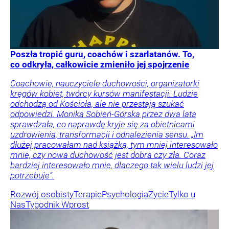
Poszła tropić guru, coachów i szarlatanów. To,
co odkryła, całkowicie zmieniło jej spojrzenie
Coachowie, nauczyciele duchowości, organizatorki
kręgów kobiet, twórcy kursów manifestacji. Ludzie
odchodzą od Kościoła, ale nie przestają szukać
odpowiedzi. Monika Sobień-Górska przez dwa lata
sprawdzała, co naprawdę kryje się za obietnicami
uzdrowienia, transformacji i odnalezienia sensu. „Im
dłużej pracowałam nad książką, tym mniej interesowało
mnie, czy nowa duchowość jest dobra czy zła. Coraz
bardziej interesowało mnie, dlaczego tak wielu ludzi jej
potrzebuje”.
Rozwój osobisty
Terapie
Psychologia
Życie
Tylko u
Nas
Tygodnik Wprost