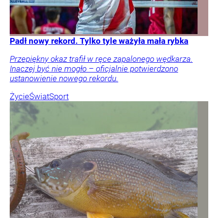
Padł nowy rekord. Tylko tyle ważyła mała rybka
Przepiękny okaz trafił w ręce zapalonego wędkarza.
Inaczej być nie mogło – oficjalnie potwierdzono
ustanowienie nowego rekordu.
Życie
Świat
Sport