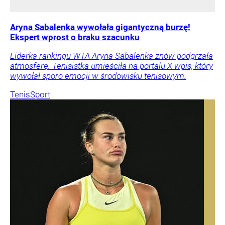
Aryna Sabalenka wywołała gigantyczną burzę!
Ekspert wprost o braku szacunku
Liderka rankingu WTA Aryna Sabalenka znów podgrzała
atmosferę. Tenisistka umieściła na portalu X wpis, który
wywołał sporo emocji w środowisku tenisowym.
Tenis
Sport