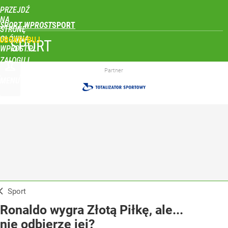
PRZEJDŹ
NA
SPORT WPROST
STRONĘ
GŁÓWNĄ
UBSKRYBUJ
SPORT
WPROST.PL
ZALOGUJ
Partner
MENU
Sport
Ronaldo wygra Złotą Piłkę, ale...
nie odbierze jej?