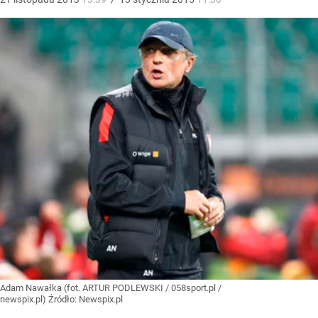
Adam Nawałka (fot. ARTUR PODLEWSKI / 058sport.pl /
newspix.pl)
Źródło:
Newspix.pl