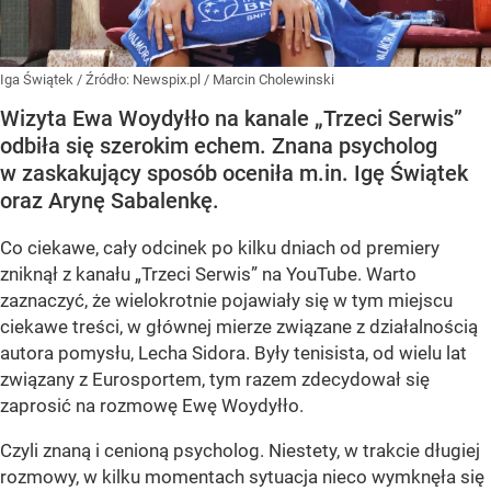
Iga Świątek
/ Źródło:
Newspix.pl
/
Marcin Cholewinski
Wizyta Ewa Woydyłło na kanale „Trzeci Serwis”
odbiła się szerokim echem. Znana psycholog
w zaskakujący sposób oceniła m.in. Igę Świątek
oraz Arynę Sabalenkę.
Co ciekawe, cały odcinek po kilku dniach od premiery
zniknął z kanału „Trzeci Serwis” na YouTube. Warto
zaznaczyć, że wielokrotnie pojawiały się w tym miejscu
ciekawe treści, w głównej mierze związane z działalnością
autora pomysłu, Lecha Sidora. Były tenisista, od wielu lat
związany z Eurosportem, tym razem zdecydował się
zaprosić na rozmowę Ewę Woydyłło.
Czyli znaną i cenioną psycholog. Niestety, w trakcie długiej
rozmowy, w kilku momentach sytuacja nieco wymknęła się