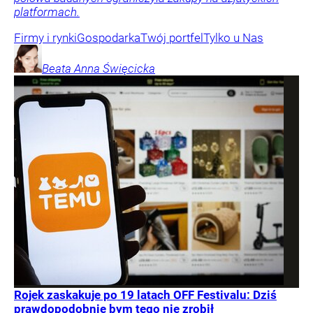
platformach.
Firmy i rynki
Gospodarka
Twój portfel
Tylko u Nas
Beata Anna
Święcicka
Rojek zaskakuje po 19 latach OFF Festivalu: Dziś
prawdopodobnie bym tego nie zrobił