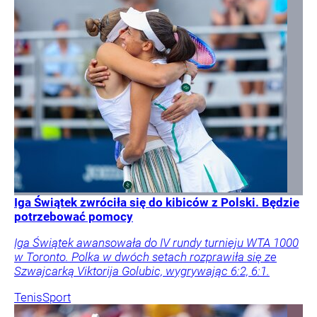
Iga Świątek zwróciła się do kibiców z Polski. Będzie
potrzebować pomocy
Iga Świątek awansowała do IV rundy turnieju WTA 1000
w Toronto. Polka w dwóch setach rozprawiła się ze
Szwajcarką Viktorija Golubic, wygrywając 6:2, 6:1.
Tenis
Sport