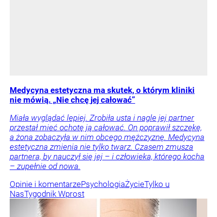
Medycyna estetyczna ma skutek, o którym kliniki
nie mówią. „Nie chcę jej całować”
Miała wyglądać lepiej. Zrobiła usta i nagle jej partner
przestał mieć ochotę ją całować. On poprawił szczękę,
a żona zobaczyła w nim obcego mężczyznę. Medycyna
estetyczna zmienia nie tylko twarz. Czasem zmusza
partnera, by nauczył się jej – i człowieka, którego kocha
– zupełnie od nowa.
Opinie i komentarze
Psychologia
Życie
Tylko u
Nas
Tygodnik Wprost