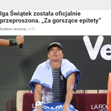
Iga Świątek została oficjalnie
przeproszona. „Za gorszące epitety”
Dodano:
wczoraj
14:55