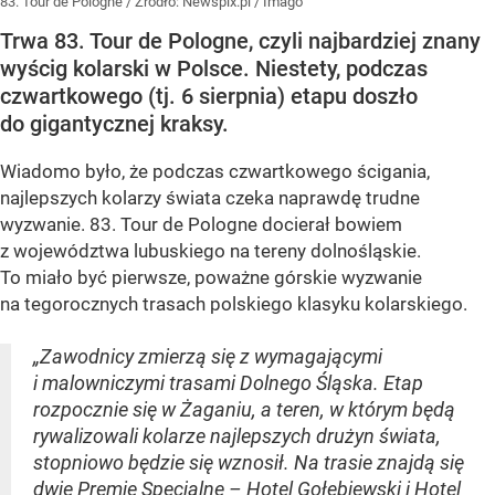
83. Tour de Pologne
/ Źródło:
Newspix.pl
/
Imago
Trwa 83. Tour de Pologne, czyli najbardziej znany
wyścig kolarski w Polsce. Niestety, podczas
czwartkowego (tj. 6 sierpnia) etapu doszło
do gigantycznej kraksy.
Wiadomo było, że podczas czwartkowego ścigania,
najlepszych kolarzy świata czeka naprawdę trudne
wyzwanie. 83. Tour de Pologne docierał bowiem
z województwa lubuskiego na tereny dolnośląskie.
To miało być pierwsze, poważne górskie wyzwanie
na tegorocznych trasach polskiego klasyku kolarskiego.
„Zawodnicy zmierzą się z wymagającymi
i malowniczymi trasami Dolnego Śląska. Etap
rozpocznie się w Żaganiu, a teren, w którym będą
rywalizowali kolarze najlepszych drużyn świata,
stopniowo będzie się wznosił. Na trasie znajdą się
dwie Premie Specjalne – Hotel Gołębiewski i Hotel