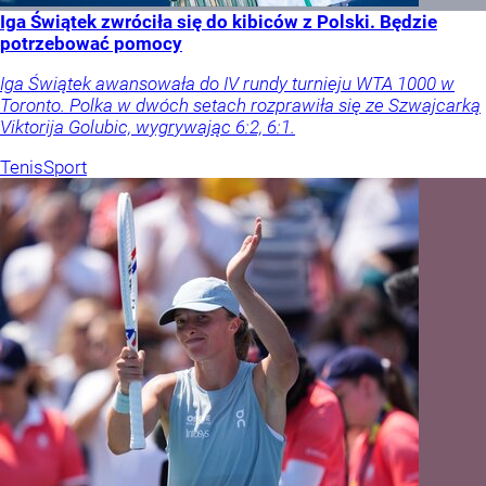
Iga Świątek zwróciła się do kibiców z Polski. Będzie
potrzebować pomocy
Iga Świątek awansowała do IV rundy turnieju WTA 1000 w
Toronto. Polka w dwóch setach rozprawiła się ze Szwajcarką
Viktorija Golubic, wygrywając 6:2, 6:1.
Tenis
Sport