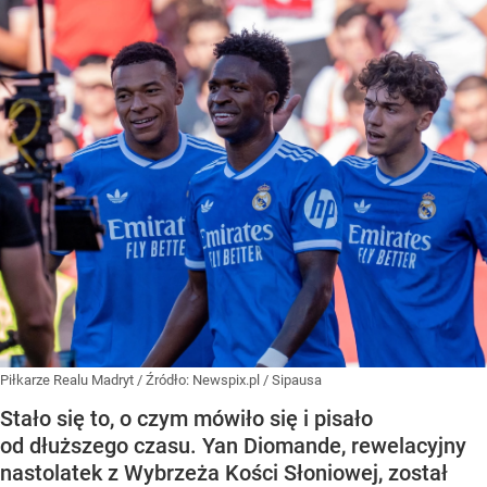
Piłkarze Realu Madryt
/ Źródło:
Newspix.pl
/
Sipausa
Stało się to, o czym mówiło się i pisało
od dłuższego czasu. Yan Diomande, rewelacyjny
nastolatek z Wybrzeża Kości Słoniowej, został