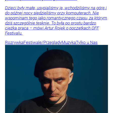
Dzieci były małe, usypialiśmy je, wchodziliśmy na górę i
do późnej nocy siedzieliśmy przy komputerach. Nie
wspominam tego jako romantycznego czasu, za którym
dziś szczególnie tęsknię. To była po prostu bardzo
ciężka praca – mówi Artur Rojek o początkach OFF
Festivalu.
Rozrywka
Festiwale/Przeglądy
Muzyka
Tylko u Nas