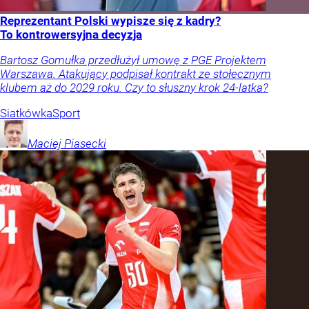
Reprezentant Polski wypisze się z kadry?
To kontrowersyjna decyzja
Bartosz Gomułka przedłużył umowę z PGE Projektem
Warszawa. Atakujący podpisał kontrakt ze stołecznym
klubem aż do 2029 roku. Czy to słuszny krok 24-latka?
Siatkówka
Sport
Maciej
Piasecki