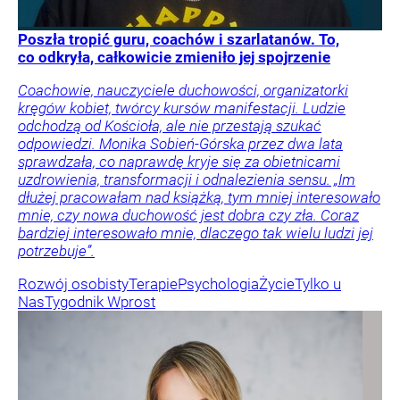
Poszła tropić guru, coachów i szarlatanów. To,
co odkryła, całkowicie zmieniło jej spojrzenie
Coachowie, nauczyciele duchowości, organizatorki
kręgów kobiet, twórcy kursów manifestacji. Ludzie
odchodzą od Kościoła, ale nie przestają szukać
odpowiedzi. Monika Sobień-Górska przez dwa lata
sprawdzała, co naprawdę kryje się za obietnicami
uzdrowienia, transformacji i odnalezienia sensu. „Im
dłużej pracowałam nad książką, tym mniej interesowało
mnie, czy nowa duchowość jest dobra czy zła. Coraz
bardziej interesowało mnie, dlaczego tak wielu ludzi jej
potrzebuje”.
Rozwój osobisty
Terapie
Psychologia
Życie
Tylko u
Nas
Tygodnik Wprost